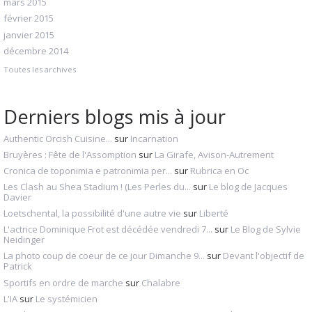
mars 2015
février 2015
janvier 2015
décembre 2014
Toutes les archives
Derniers blogs mis à jour
Authentic Orcish Cuisine...
sur
Incarnation
Bruyères : Fête de l'Assomption
sur
La Girafe, Avison-Autrement
Cronica de toponimia e patronimia per...
sur
Rubrica en Oc
Les Clash au Shea Stadium ! (Les Perles du...
sur
Le blog de Jacques
Davier
Loetschental, la possibilité d'une autre vie
sur
Liberté
L'actrice Dominique Frot est décédée vendredi 7...
sur
Le Blog de Sylvie
Neidinger
La photo coup de coeur de ce jour Dimanche 9...
sur
Devant l'objectif de
Patrick
Sportifs en ordre de marche
sur
Chalabre
L'IA
sur
Le systémicien