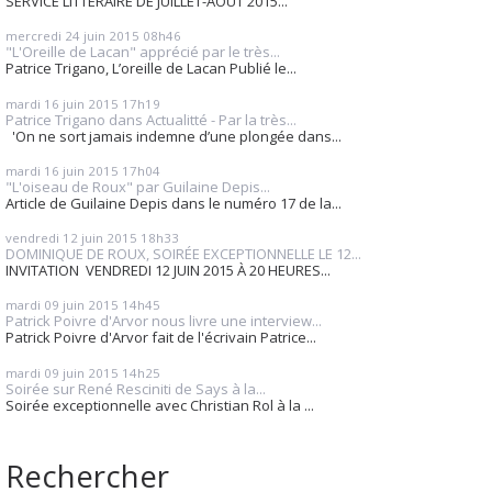
SERVICE LITTERAIRE DE JUILLET-AOUT 2015...
mercredi 24
juin 2015
08h46
"L'Oreille de Lacan" apprécié par le très...
Patrice Trigano, L’oreille de Lacan Publié le...
mardi 16
juin 2015
17h19
Patrice Trigano dans Actualitté - Par la très...
'On ne sort jamais indemne d’une plongée dans...
mardi 16
juin 2015
17h04
"L'oiseau de Roux" par Guilaine Depis...
Article de Guilaine Depis dans le numéro 17 de la...
vendredi 12
juin 2015
18h33
DOMINIQUE DE ROUX, SOIRÉE EXCEPTIONNELLE LE 12...
INVITATION VENDREDI 12 JUIN 2015 À 20 HEURES...
mardi 09
juin 2015
14h45
Patrick Poivre d'Arvor nous livre une interview...
Patrick Poivre d'Arvor fait de l'écrivain Patrice...
mardi 09
juin 2015
14h25
Soirée sur René Resciniti de Says à la...
Soirée exceptionnelle avec Christian Rol à la ...
Rechercher