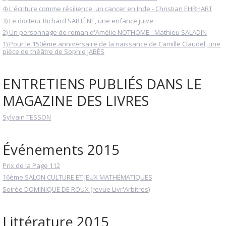
4) L'écriture comme résilience, un cancer en Inde - Christian EHRHART
3) Le docteur Richard SARTÈNE, une enfance juive
2) Un personnage de roman d'Amélie NOTHOMB : Mathieu SALADIN
1) Pour le 150ème anniversaire de la naissance de Camille Claudel, une
pièce de théâtre de Sophie JABÈS
ENTRETIENS PUBLIÉS DANS LE
MAGAZINE DES LIVRES
Sylvain TESSON
Événements 2015
Prix de la Page 112
16ème SALON CULTURE ET JEUX MATHÉMATIQUES
Soirée DOMINIQUE DE ROUX (revue Livr'Arbitres)
Littérature 2015