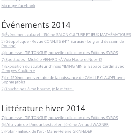
Ma page facebook
Événements 2014
6) Événement culturel - 15ème SALON CULTURE ET JEUX MATHÉMATIQUES
5) Géopolitique - Revue CONFLITS (N°1 Eurasie - Le grand dessein de
Poutine)
4) Jeunesse - TIP TONGUE, nouvelle collection des Éditions SYROS
7) Spectacles - Michèle VENARD «À Voix Haute et Nue» ©
1) Exposition du sculpteur chinois YIMING MIN à l'Espace Cardin avec
Georges Saulterre
3) Le 150ème anniversaire de la naissance de CAMILLE CLAUDEL avec
Sophie Jabès
2) Touche pas à ma bourse, je la mérite !
Littérature hiver 2014
7) Jeunesse - TIP TONGUE, nouvelle collection des Éditions SYROS
6) L'écrivain de l'Amour bestseller - Jérôme-Arnaud WAGNER
5) Polar - milieux de l'art - Marie-Hélène GRINFEDER