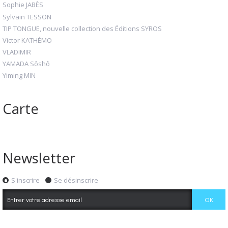
Sophie JABÈS
Sylvain TESSON
TIP TONGUE, nouvelle collection des Éditions SYROS
Victor KATHÉMO
VLADIMIR
YAMADA Sôshô
Yiming MIN
Carte
Newsletter
S'inscrire
Se désinscrire