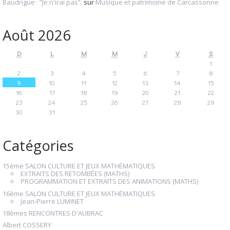
Baudrigue : ”Je n'irai pas”.
sur
Musique et patrimoine de Carcassonne
Août 2026
D
L
M
M
J
V
S
1
2
3
4
5
6
7
8
9
10
11
12
13
14
15
16
17
18
19
20
21
22
23
24
25
26
27
28
29
30
31
Catégories
15ème SALON CULTURE ET JEUX MATHÉMATIQUES
EXTRAITS DES RETOMBÉES (MATHS)
PROGRAMMATION ET EXTRAITS DES ANIMATIONS (MATHS)
16ème SALON CULTURE ET JEUX MATHÉMATIQUES
Jean-Pierre LUMINET
18èmes RENCONTRES D'AUBRAC
Albert COSSERY