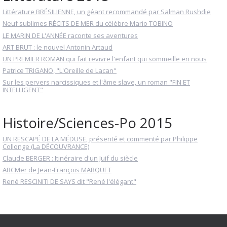
Littérature BRÉSILIENNE, un géant recommandé par Salman Rushdie
Neuf sublimes RÉCITS DE MER du célèbre Mario TOBINO
LE MARIN DE L'ANNÉE raconte ses aventures
ART BRUT : le nouvel Antonin Artaud
UN PREMIER ROMAN qui fait revivre l'enfant qui sommeille en nous
Patrice TRIGANO, "L'Oreille de Lacan"
Sur les pervers narcissiques et l'âme slave, un roman "FIN ET
INTELLIGENT"
Histoire/Sciences-Po 2015
UN RESCAPÉ DE LA MÉDUSE, présenté et commenté par Philippe
Collonge (La DÉCOUVRANCE)
Claude BERGER : Itinéraire d'un Juif du siècle
ABCMer de Jean-François MARQUET
René RESCINITI DE SAYS dit "René l'élégant"