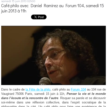
samedi 15
juin 2013
02h00
Café philo avec Daniel Ramirez au Forum 104, samedi 15
juin 2013 à 11h
Dans le cadre de
la Fête de la philo
, café philo au
Forum 104
au 104 rue de
Vaugirard 75006 Paris, samedi 15 juin à 11h,
Penser la vie et le monde
dans l’écoute et la rencontre de l’autre
. Risquer sa parole et se découvrir
soi-même dans une réflexion collective, dans l’esprit socratique de la
philosophie dans la cité. Un café philo pour faire une expérience de la