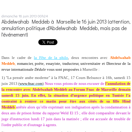
dimanche 16
juin 2013
00h24
Abdelwahab Meddeb à Marseille le 16 juin 2013 (attention,
annulation politique d'Abdelwahab Meddeb, mais pas de
l'événement)
Dans le cadre de
la Fête de la philo
, d
eux rencontres avec
Abdelwahab
Meddeb
,
romancier, poète, essayiste, traducteur, universitaire et Directeur de la
revue internationale
Dédale
vous sont proposées
à Marseille :
1) "La pensée arabe moderne" à la FNAC, 17 Cours Belsunce à 16h, samedi 15
juin 2013 (
www.fnac.com
)
Nous vous prions de nous excuser de
l’annulation de
la rencontre avec Abdelwahab Meddeb au Forum Fnac de Marseille demain
samedi 15 juin. En effet, la situation d’urgence politique en Tunisie l’a
contraint à rentrer ce matin pour être aux côtés de sa fille Hind
Meddeb
arrêtée alors qu’elle exprimait son indignation après la condamnation à
deux ans de prison ferme du rappeur Weld El 15 ; elle doit comparaître devant le
juge d'instruction lundi 17 juin dans la matinée ; elle est accusée de trouble de
l'ordre public et d'outrage à agents.