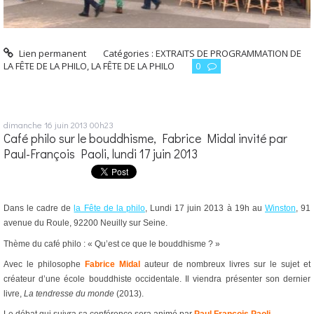
Lien permanent
Catégories :
EXTRAITS DE PROGRAMMATION DE
LA FÊTE DE LA PHILO
,
LA FÊTE DE LA PHILO
0
dimanche 16
juin 2013
00h23
Café philo sur le bouddhisme, Fabrice Midal invité par
Paul-François Paoli, lundi 17 juin 2013
Dans le cadre de
la Fête de la philo
, Lundi 17 juin 2013 à 19h au
Winston
, 91
avenue du Roule, 92200 Neuilly sur Seine.
Thème du café philo : « Qu’est ce que le bouddhisme ? »
Avec le philosophe
Fabrice Midal
auteur de nombreux livres sur le sujet et
créateur d’une école bouddhiste occidentale. Il viendra présenter son dernier
livre,
La tendresse du monde
(2013).
Le débat qui suivra sa conférence sera animé par
Paul François Paoli
,