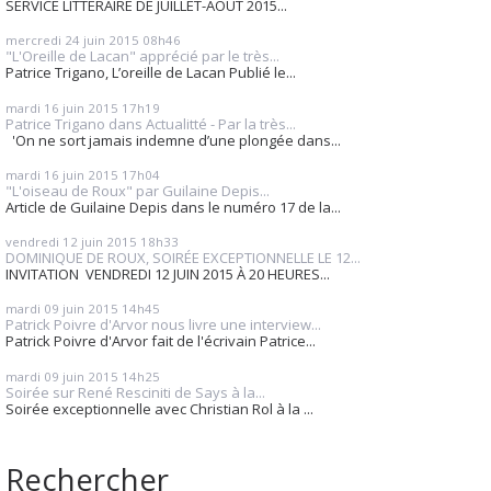
SERVICE LITTERAIRE DE JUILLET-AOUT 2015...
mercredi 24
juin 2015
08h46
"L'Oreille de Lacan" apprécié par le très...
Patrice Trigano, L’oreille de Lacan Publié le...
mardi 16
juin 2015
17h19
Patrice Trigano dans Actualitté - Par la très...
'On ne sort jamais indemne d’une plongée dans...
mardi 16
juin 2015
17h04
"L'oiseau de Roux" par Guilaine Depis...
Article de Guilaine Depis dans le numéro 17 de la...
vendredi 12
juin 2015
18h33
DOMINIQUE DE ROUX, SOIRÉE EXCEPTIONNELLE LE 12...
INVITATION VENDREDI 12 JUIN 2015 À 20 HEURES...
mardi 09
juin 2015
14h45
Patrick Poivre d'Arvor nous livre une interview...
Patrick Poivre d'Arvor fait de l'écrivain Patrice...
mardi 09
juin 2015
14h25
Soirée sur René Resciniti de Says à la...
Soirée exceptionnelle avec Christian Rol à la ...
Rechercher