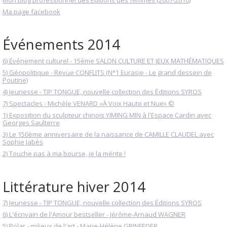
Ma page facebook
Événements 2014
6) Événement culturel - 15ème SALON CULTURE ET JEUX MATHÉMATIQUES
5) Géopolitique - Revue CONFLITS (N°1 Eurasie - Le grand dessein de
Poutine)
4) Jeunesse - TIP TONGUE, nouvelle collection des Éditions SYROS
7) Spectacles - Michèle VENARD «À Voix Haute et Nue» ©
1) Exposition du sculpteur chinois YIMING MIN à l'Espace Cardin avec
Georges Saulterre
3) Le 150ème anniversaire de la naissance de CAMILLE CLAUDEL avec
Sophie Jabès
2) Touche pas à ma bourse, je la mérite !
Littérature hiver 2014
7) Jeunesse - TIP TONGUE, nouvelle collection des Éditions SYROS
6) L'écrivain de l'Amour bestseller - Jérôme-Arnaud WAGNER
5) Polar - milieux de l'art - Marie-Hélène GRINFEDER