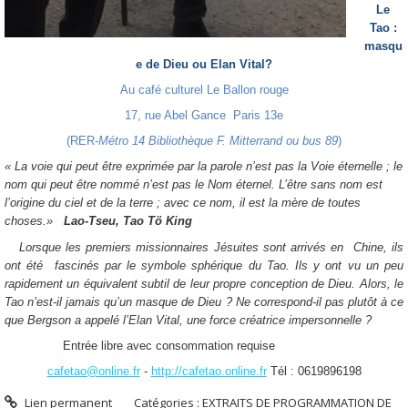
Le
Tao :
masqu
e de Dieu ou Elan Vital?
Au café culturel Le Ballon rouge
17, rue Abel Gance Paris 13e
(RER-
Métro 14 Bibliothèque F. Mitterrand ou bus 89
)
« La voie qui peut être exprimée par la parole n’est pas la Voie éternelle ; le
nom qui peut être nommé n’est pas le Nom éternel. L’être sans nom est
l’origine du ciel et de la terre ; avec ce nom, il est la mère de toutes
choses.»
Lao-Tseu,
Tao Tö King
Lorsque les premiers missionnaires Jésuites sont arrivés en Chine, ils
ont été fascinés par le symbole sphérique du Tao. Ils y ont vu un peu
rapidement un équivalent subtil de leur propre conception de Dieu. Alors, le
Tao n’est-il jamais qu’un masque de Dieu ? Ne correspond-il pas plutôt à ce
que Bergson a appelé l’Elan Vital, une force créatrice impersonnelle ?
Entrée libre avec consommation requise
cafetao@online.fr
-
http://cafetao.online.fr
Tél : 0619896198
Lien permanent
Catégories :
EXTRAITS DE PROGRAMMATION DE