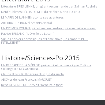
Littérature BRÉSILIENNE, un géant recommandé par Salman Rushdie
Neuf sublimes RÉCITS DE MER du célèbre Mario TOBINO
LE MARIN DE L'ANNÉE raconte ses aventures
ART BRUT : le nouvel Antonin Artaud
UN PREMIER ROMAN qui fait revivre l'enfant qui sommeille en nous
Patrice TRIGANO, "L'Oreille de Lacan"
Sur les pervers narcissiques et l'âme slave, un roman "FIN ET
INTELLIGENT"
Histoire/Sciences-Po 2015
UN RESCAPÉ DE LA MÉDUSE, présenté et commenté par Philippe
Collonge (La DÉCOUVRANCE)
Claude BERGER : Itinéraire d'un Juif du siècle
ABCMer de Jean-François MARQUET
René RESCINITI DE SAYS dit "René l'élégant"