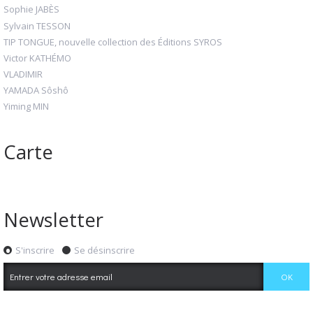
Sophie JABÈS
Sylvain TESSON
TIP TONGUE, nouvelle collection des Éditions SYROS
Victor KATHÉMO
VLADIMIR
YAMADA Sôshô
Yiming MIN
Carte
Newsletter
S'inscrire
Se désinscrire