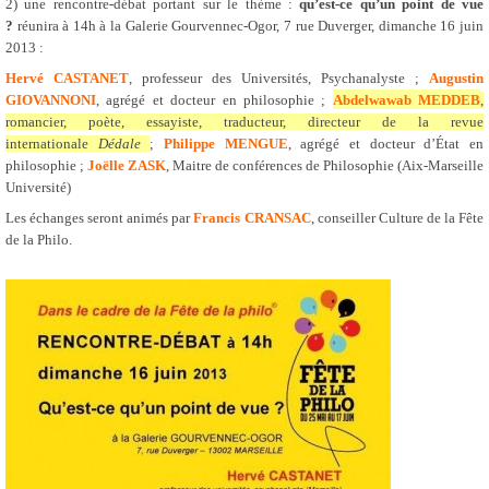
2) une rencontre-débat portant sur le thème :
qu’est-ce qu’un point de vue
?
réunira à 14h à la Galerie Gourvennec-Ogor, 7 rue Duverger, dimanche 16 juin
2013 :
Hervé CASTANET
, professeur des Universités, Psychanalyste ;
Augustin
GIOVANNONI
, agrégé et docteur en philosophie ;
Abdelwawab MEDDEB
,
romancier, poète, essayiste, traducteur, directeur de la revue
internationale
Dédale
;
Philippe MENGUE
, agrégé et docteur d’État en
philosophie ;
Joëlle ZASK
, Maitre de conférences de Philosophie (Aix-Marseille
Université)
Les échanges seront animés par
Francis CRANSAC
, conseiller Culture de la Fête
de la Philo.