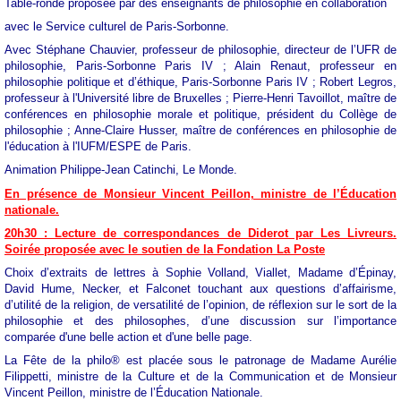
Table-ronde proposée par des enseignants de philosophie en collaboration
avec le Service culturel de Paris-Sorbonne.
Avec Stéphane Chauvier, professeur de philosophie, directeur de l’UFR de
philosophie, Paris-Sorbonne Paris IV ; Alain Renaut, professeur en
philosophie politique et d’éthique, Paris-Sorbonne Paris IV ; Robert Legros,
professeur à l'Université libre de Bruxelles ; Pierre-Henri Tavoillot, maître de
conférences en philosophie morale et politique, président du Collège de
philosophie ; Anne-Claire Husser, maître de conférences en philosophie de
l'éducation à l'IUFM/ESPE de Paris.
Animation Philippe-Jean Catinchi, Le Monde.
En présence de Monsieur Vincent Peillon, ministre de l’Éducation
nationale.
20h30 : Lecture de correspondances de Diderot par Les Livreurs.
Soirée proposée avec le soutien de la Fondation La Poste
Choix d’extraits de lettres à Sophie Volland, Viallet, Madame d’Épinay,
David Hume, Necker, et Falconet touchant aux questions d’affairisme,
d’utilité de la religion, de versatilité de l’opinion, de réflexion sur le sort de la
philosophie et des philosophes, d’une discussion sur l’importance
comparée d'une belle action et d'une belle page.
La Fête de la philo® est placée sous le patronage de Madame Aurélie
Filippetti, ministre de la Culture et de la Communication et de Monsieur
Vincent Peillon, ministre de l’Éducation Nationale.