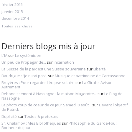
février 2015
janvier 2015
décembre 2014
Toutes les archives
Derniers blogs mis à jour
L'IA
sur
Le systémicien
Un peu de Propagande...
sur
Incarnation
La Suisse de la paix est une Suisse souveraine
sur
Liberté
Baudrigue : ”Je n'irai pas”.
sur
Musique et patrimoine de Carcassonne
Bruyères : Pour regarder l'éclipse solaire
sur
La Girafe, Avison-
Autrement
Rebondissement à Nassogne : la maison Magerotte...
sur
Le Blog de
Nassogne
La photo coup de coeur de ce jour Samedi 8 août...
sur
Devant l'objectif
de Patrick
Duplicité
sur
Textes & prétextes
3°. Chalamov : Mes Bibliothèques
sur
Philosophie du Garde-Fou :
Bonheur du jour