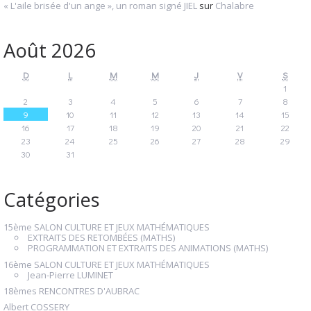
« L'aile brisée d'un ange », un roman signé JIEL
sur
Chalabre
Août 2026
D
L
M
M
J
V
S
1
2
3
4
5
6
7
8
9
10
11
12
13
14
15
16
17
18
19
20
21
22
23
24
25
26
27
28
29
30
31
Catégories
15ème SALON CULTURE ET JEUX MATHÉMATIQUES
EXTRAITS DES RETOMBÉES (MATHS)
PROGRAMMATION ET EXTRAITS DES ANIMATIONS (MATHS)
16ème SALON CULTURE ET JEUX MATHÉMATIQUES
Jean-Pierre LUMINET
18èmes RENCONTRES D'AUBRAC
Albert COSSERY