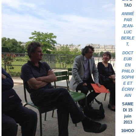
TAO
ANIMÉ
PAR
JEAN-
LUC
BERLE
T,
DOCT
EUR
EN
PHILO
SOPHI
E ET
ÉCRIV
AIN
SAME
DI 15
juin
2013
16HOO