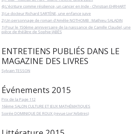
4) L'écriture comme résilience, un cancer en Inde - Christian EHRHART
3) Le docteur Richard SARTÈNE, une enfance juive
2) Un personnage de roman d'Amélie NOTHOMB : Mathieu SALADIN
1) Pour le 150ème anniversaire de la naissance de Camille Claudel, une
pièce de théâtre de Sophie JABÈS
ENTRETIENS PUBLIÉS DANS LE
MAGAZINE DES LIVRES
Sylvain TESSON
Événements 2015
Prix de la Page 112
16ème SALON CULTURE ET JEUX MATHÉMATIQUES
Soirée DOMINIQUE DE ROUX (revue Livr'Arbitres)
Littérature 2015