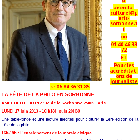
agenda-
culturel@p
aris-
sorbonne.f
r
ou
01 40 46 33
72
ET
Pour les
accréditati
ons de
journaliste
s : 06 84 36 31 85
LA FÊTE DE LA PHILO EN SORBONNE
AMPHI RICHELIEU 17 rue de la Sorbonne 75005 Paris
L
UNDI 17 juin 2013 - 16H/18H puis 20H30
Une table-ronde et une lecture inédites pour clôturer la 1ère édition de la
Fête de la philo
16h-18h : L’enseignement de la morale civique.