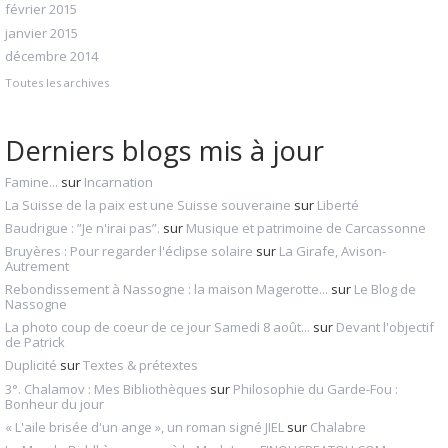
février 2015
janvier 2015
décembre 2014
Toutes les archives
Derniers blogs mis à jour
Famine...
sur
Incarnation
La Suisse de la paix est une Suisse souveraine
sur
Liberté
Baudrigue : ”Je n'irai pas”.
sur
Musique et patrimoine de Carcassonne
Bruyères : Pour regarder l'éclipse solaire
sur
La Girafe, Avison-
Autrement
Rebondissement à Nassogne : la maison Magerotte...
sur
Le Blog de
Nassogne
La photo coup de coeur de ce jour Samedi 8 août...
sur
Devant l'objectif
de Patrick
Duplicité
sur
Textes & prétextes
3°. Chalamov : Mes Bibliothèques
sur
Philosophie du Garde-Fou :
Bonheur du jour
« L'aile brisée d'un ange », un roman signé JIEL
sur
Chalabre