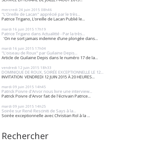
mercredi 24
juin 2015
08h46
"L'Oreille de Lacan" apprécié par le très...
Patrice Trigano, L’oreille de Lacan Publié le...
mardi 16
juin 2015
17h19
Patrice Trigano dans Actualitté - Par la très...
'On ne sort jamais indemne d’une plongée dans...
mardi 16
juin 2015
17h04
"L'oiseau de Roux" par Guilaine Depis...
Article de Guilaine Depis dans le numéro 17 de la...
vendredi 12
juin 2015
18h33
DOMINIQUE DE ROUX, SOIRÉE EXCEPTIONNELLE LE 12...
INVITATION VENDREDI 12 JUIN 2015 À 20 HEURES...
mardi 09
juin 2015
14h45
Patrick Poivre d'Arvor nous livre une interview...
Patrick Poivre d'Arvor fait de l'écrivain Patrice...
mardi 09
juin 2015
14h25
Soirée sur René Resciniti de Says à la...
Soirée exceptionnelle avec Christian Rol à la ...
Rechercher