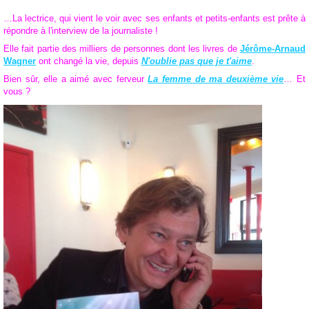
…La lectrice, qui vient le voir avec ses enfants et petits-enfants est prête à
répondre à l'interview de la journaliste !
Elle fait partie des milliers de personnes dont les livres de
Jérôme-Arnaud
Wagner
ont changé la vie, depuis
N'oublie pas que je t'aime
.
Bien sûr, elle a aimé avec ferveur
La femme de ma deuxième vie
… Et
vous ?