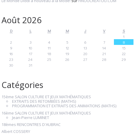
Le Monde Diddl à nouveau à la Mode!
sur
FINOUCREATOU.COM
Août 2026
D
L
M
M
J
V
S
1
2
3
4
5
6
7
8
9
10
11
12
13
14
15
16
17
18
19
20
21
22
23
24
25
26
27
28
29
30
31
Catégories
15ème SALON CULTURE ET JEUX MATHÉMATIQUES
EXTRAITS DES RETOMBÉES (MATHS)
PROGRAMMATION ET EXTRAITS DES ANIMATIONS (MATHS)
16ème SALON CULTURE ET JEUX MATHÉMATIQUES
Jean-Pierre LUMINET
18èmes RENCONTRES D'AUBRAC
Albert COSSERY