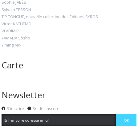
Sophie JABÈS
Sylvain TESSON
TIP TONGUE, nouvelle collection des Éditions SYROS
Victor KATHÉMO
VLADIMIR
YAMADA Sôshô
Yiming MIN
Carte
Newsletter
S'inscrire
Se désinscrire