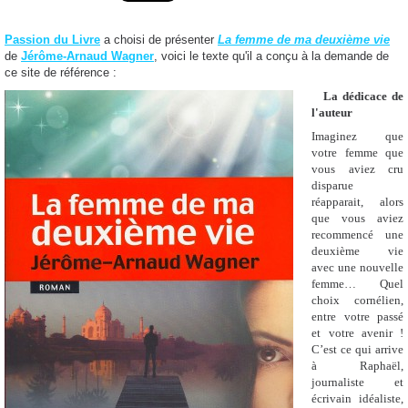
Passion du Livre
a choisi de présenter
La femme de ma deuxième vie
de
Jérôme-Arnaud Wagner
, voici le texte qu'il a conçu à la demande de
ce site de référence :
La dédicace de
l'auteur
Imaginez que
votre femme que
vous aviez cru
disparue
réapparait, alors
que vous aviez
recommencé une
deuxième vie
avec une nouvelle
femme… Quel
choix cornélien,
entre votre passé
et votre avenir !
C’est ce qui arrive
à Raphaël,
journaliste et
écrivain idéaliste,