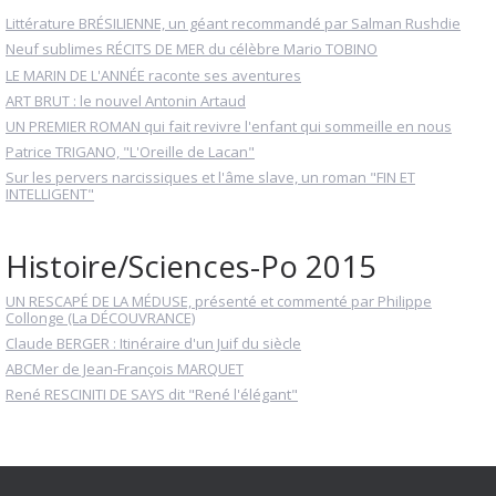
Littérature BRÉSILIENNE, un géant recommandé par Salman Rushdie
Neuf sublimes RÉCITS DE MER du célèbre Mario TOBINO
LE MARIN DE L'ANNÉE raconte ses aventures
ART BRUT : le nouvel Antonin Artaud
UN PREMIER ROMAN qui fait revivre l'enfant qui sommeille en nous
Patrice TRIGANO, "L'Oreille de Lacan"
Sur les pervers narcissiques et l'âme slave, un roman "FIN ET
INTELLIGENT"
Histoire/Sciences-Po 2015
UN RESCAPÉ DE LA MÉDUSE, présenté et commenté par Philippe
Collonge (La DÉCOUVRANCE)
Claude BERGER : Itinéraire d'un Juif du siècle
ABCMer de Jean-François MARQUET
René RESCINITI DE SAYS dit "René l'élégant"