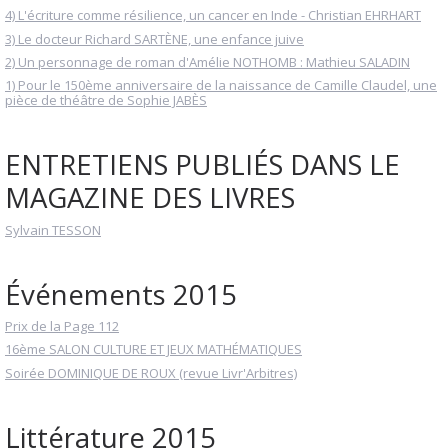
4) L'écriture comme résilience, un cancer en Inde - Christian EHRHART
3) Le docteur Richard SARTÈNE, une enfance juive
2) Un personnage de roman d'Amélie NOTHOMB : Mathieu SALADIN
1) Pour le 150ème anniversaire de la naissance de Camille Claudel, une
pièce de théâtre de Sophie JABÈS
ENTRETIENS PUBLIÉS DANS LE
MAGAZINE DES LIVRES
Sylvain TESSON
Événements 2015
Prix de la Page 112
16ème SALON CULTURE ET JEUX MATHÉMATIQUES
Soirée DOMINIQUE DE ROUX (revue Livr'Arbitres)
Littérature 2015