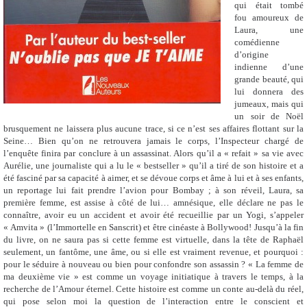
qui était tombé
fou amoureux de
Laura, une
comédienne
d’origine
indienne d’une
grande beauté, qui
lui donnera des
jumeaux, mais qui
un soir de Noël
brusquement ne laissera plus aucune trace, si ce n’est ses affaires flottant sur la
Seine… Bien qu’on ne retrouvera jamais le corps, l’Inspecteur chargé de
l’enquête finira par conclure à un assassinat. Alors qu’il a « refait » sa vie avec
Aurélie, une journaliste qui a lu le « bestseller » qu’il a tiré de son histoire et a
été fasciné par sa capacité à aimer, et se dévoue corps et âme à lui et à ses enfants,
un reportage lui fait prendre l’avion pour Bombay ; à son réveil, Laura, sa
première femme, est assise à côté de lui… amnésique, elle déclare ne pas le
connaître, avoir eu un accident et avoir été recueillie par un Yogi, s’appeler
« Amvita » (l’Immortelle en Sanscrit) et être cinéaste à Bollywood! Jusqu’à la fin
du livre, on ne saura pas si cette femme est virtuelle, dans la tête de Raphaël
seulement, un fantôme, une âme, ou si elle est vraiment revenue, et pourquoi :
pour le séduire à nouveau ou bien pour confondre son assassin ? « La femme de
ma deuxième vie » est comme un voyage initiatique à travers le temps, à la
recherche de l’Amour éternel. Cette histoire est comme un conte au-delà du réel,
qui pose selon moi la question de l’interaction entre le conscient et