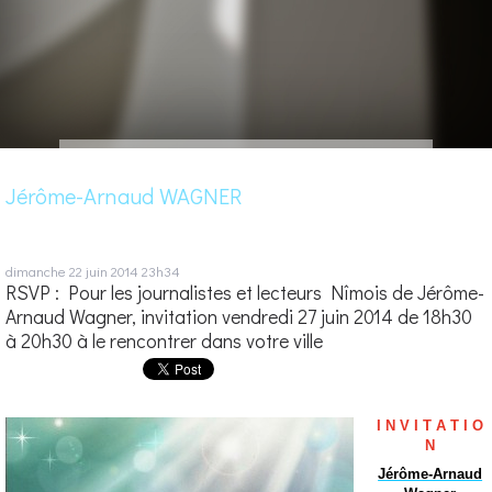
Jérôme-Arnaud WAGNER
dimanche 22
juin 2014
23h34
RSVP : Pour les journalistes et lecteurs Nîmois de Jérôme-
Arnaud Wagner, invitation vendredi 27 juin 2014 de 18h30
à 20h30 à le rencontrer dans votre ville
I N V I T A T I O
N
Jérôme-Arnaud