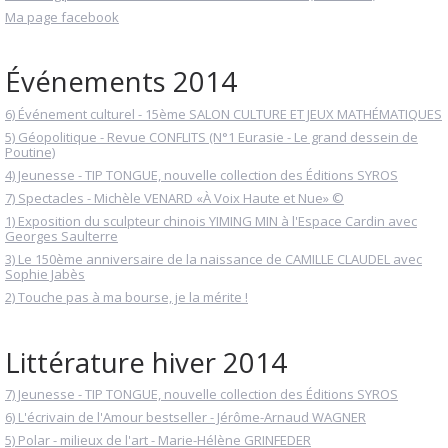
Ma page facebook
Événements 2014
6) Événement culturel - 15ème SALON CULTURE ET JEUX MATHÉMATIQUES
5) Géopolitique - Revue CONFLITS (N°1 Eurasie - Le grand dessein de
Poutine)
4) Jeunesse - TIP TONGUE, nouvelle collection des Éditions SYROS
7) Spectacles - Michèle VENARD «À Voix Haute et Nue» ©
1) Exposition du sculpteur chinois YIMING MIN à l'Espace Cardin avec
Georges Saulterre
3) Le 150ème anniversaire de la naissance de CAMILLE CLAUDEL avec
Sophie Jabès
2) Touche pas à ma bourse, je la mérite !
Littérature hiver 2014
7) Jeunesse - TIP TONGUE, nouvelle collection des Éditions SYROS
6) L'écrivain de l'Amour bestseller - Jérôme-Arnaud WAGNER
5) Polar - milieux de l'art - Marie-Hélène GRINFEDER