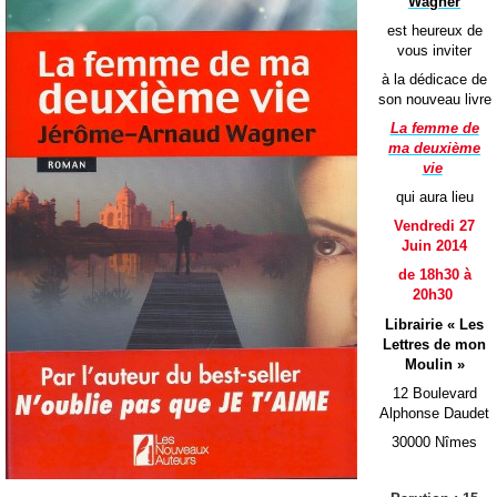
Wagner
est heureux de
vous
inviter
à la dédicace
de
son nouveau livre
La femme de
ma
deuxième
vie
qui aura lieu
Vendredi 27
Juin 2014
de 18h30 à
20h30
Librairie « Les
Lettres de mon
Moulin »
12 Boulevard
Alphonse Daudet
30000 Nîmes