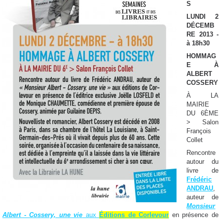
S
LUNDI 2
DÉCEMB
RE 2013 -
à 18h30
HOMMAG
E À
ALBERT
COSSERY
À LA
MAIRIE
DU 6ÈME
> Salon
François
Collet
Rencontre
autour du
livre de
Frédéric
ANDRAU
,
auteur de
Monsieur
Albert - Cossery, une vie
aux
Éditions de Corlevour
en présence de