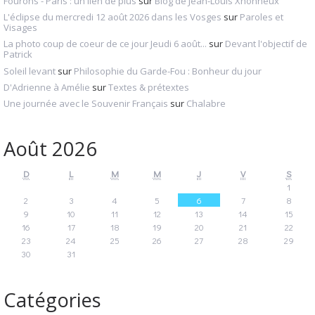
Fourons - Paris : un lien de plus
sur
Blog de Jean-Louis Xhonneux
L'éclipse du mercredi 12 août 2026 dans les Vosges
sur
Paroles et
Visages
La photo coup de coeur de ce jour Jeudi 6 août...
sur
Devant l'objectif de
Patrick
Soleil levant
sur
Philosophie du Garde-Fou : Bonheur du jour
D'Adrienne à Amélie
sur
Textes & prétextes
Une journée avec le Souvenir Français
sur
Chalabre
Août 2026
D
L
M
M
J
V
S
1
2
3
4
5
6
7
8
9
10
11
12
13
14
15
16
17
18
19
20
21
22
23
24
25
26
27
28
29
30
31
Catégories