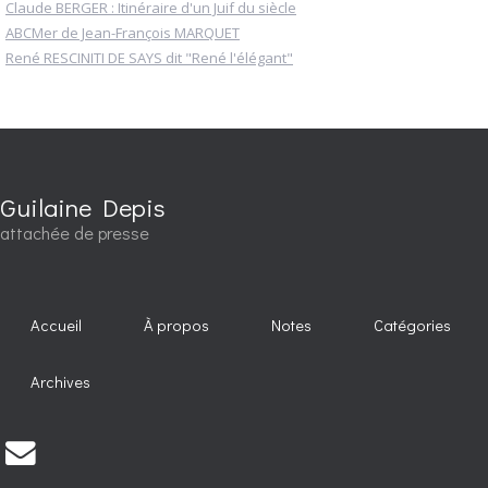
Claude BERGER : Itinéraire d'un Juif du siècle
ABCMer de Jean-François MARQUET
René RESCINITI DE SAYS dit "René l'élégant"
Guilaine Depis
attachée de presse
Accueil
À propos
Notes
Catégories
Archives