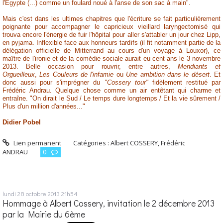
l'Égypte (...) comme un foulard noué à l'anse de son sac à main".
Mais c'est dans les ultimes chapitres que l'écriture se fait particulièrement
poignante pour accompagner le capricieux vieillard laryngectomisé qui
trouva encore l'énergie de fuir l'hôpital pour aller s'attabler un jour chez Lipp,
en pyjama. Inflexible face aux honneurs tardifs (il fit notamment partie de la
délégation officielle de Mitterrand au cours d'un voyage à Louxor), ce
maître de l'ironie et de la comédie sociale aurait eu cent ans le 3 novembre
2013.
Belle occasion pour rouvrir, entre autres,
Mendiants et
Orgueilleux
,
Les Couleurs de l'infamie
ou
Une ambition dans le désert
. Et
donc aussi pour s'imprégner du
"Cossery tour"
fidèlement restitué par
Frédéric Andrau. Quelque chose comme un air entêtant qui charme et
entraîne.
"On dirait le Sud / Le temps dure longtemps / Et la vie sûrement /
Plus d'un million d'années..."
Didier Pobel
Lien permanent
Catégories :
Albert COSSERY
,
Frédéric
ANDRAU
0
lundi 28
octobre 2013
21h54
Hommage à Albert Cossery, invitation le 2 décembre 2013
par la Mairie du 6ème