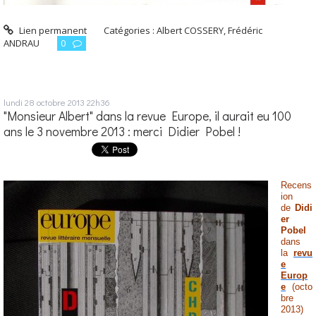
Lien permanent
Catégories :
Albert COSSERY
,
Frédéric
ANDRAU
0
lundi 28
octobre 2013
22h36
"Monsieur Albert" dans la revue Europe, il aurait eu 100
ans le 3 novembre 2013 : merci Didier Pobel !
Recens
ion
de
Didi
er
Pobel
dans
la
revu
e
Europ
e
(octo
bre
2013)