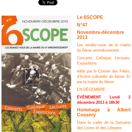
Le 6SCOPE
N°47
Novembre-décembre
2013
Les rendez-vous de la mairie
du 6ème arrondissement
Concerts, Colloque, Lectures,
Expositions
édité par le Comité des Fêtes,
d'Action culturelle du 6ème. Et
par la mairie du 6ème.
EN DÉCEMBRE
ÉVÉNEMENT Lundi 2
décembre 2013 à 18h30
Hommage à Albert
Cossery
Dans le cadre de la Semaine
des Livres et des Libraires