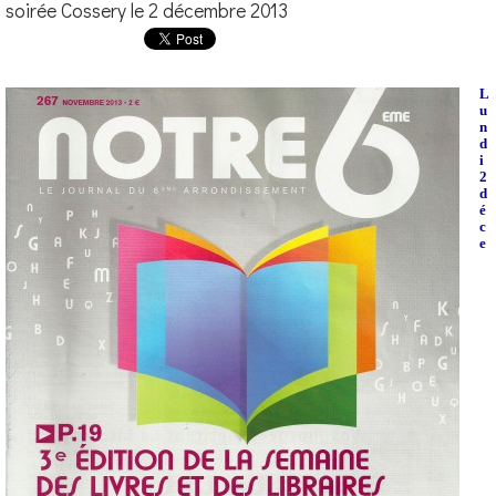
soirée Cossery le 2 décembre 2013
L
u
n
d
i
2
d
é
c
e