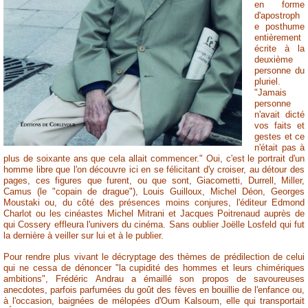
en forme
d'apostroph
e posthume
entièrement
écrite à la
deuxième
personne du
pluriel.
"Jamais
personne
n'avait dicté
vos faits et
gestes et ce
n'était pas à
plus de soixante ans que cela allait commencer." Oui, c'est le portrait d'un
homme libre que l'on découvre ici en se félicitant d'y croiser, au détour des
pages, ces figures que furent, ou que sont, Giacometti, Durrell, Miller,
Camus (le "copain de drague"), Louis Guilloux, Michel Déon, Georges
Moustaki ou, du côté des présences moins conjures, l'éditeur Edmond
Charlot ou les cinéastes Michel Mitrani et Jacques Poitrenaud auprès de
qui Cossery effleura l'univers du cinéma. Sans oublier Joëlle Losfeld qui fut
la dernière à veiller sur lui et à le publier.
Pour rendre plus vivant le décryptage des thèmes de prédilection de celui
qui ne cessa de dénoncer "la cupidité des hommes et leurs chimériques
ambitions", Frédéric Andrau a émaillé son propos de savoureuses
anecdotes, parfois parfumées du goût des fèves en bouillie de l'enfance ou,
à l'occasion, baignées de mélopées d'Oum Kalsoum, elle qui transportait