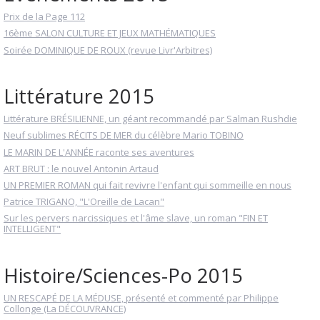
Prix de la Page 112
16ème SALON CULTURE ET JEUX MATHÉMATIQUES
Soirée DOMINIQUE DE ROUX (revue Livr'Arbitres)
Littérature 2015
Littérature BRÉSILIENNE, un géant recommandé par Salman Rushdie
Neuf sublimes RÉCITS DE MER du célèbre Mario TOBINO
LE MARIN DE L'ANNÉE raconte ses aventures
ART BRUT : le nouvel Antonin Artaud
UN PREMIER ROMAN qui fait revivre l'enfant qui sommeille en nous
Patrice TRIGANO, "L'Oreille de Lacan"
Sur les pervers narcissiques et l'âme slave, un roman "FIN ET
INTELLIGENT"
Histoire/Sciences-Po 2015
UN RESCAPÉ DE LA MÉDUSE, présenté et commenté par Philippe
Collonge (La DÉCOUVRANCE)