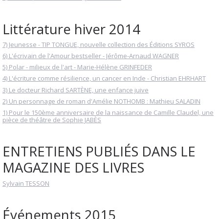
Littérature hiver 2014
7) Jeunesse - TIP TONGUE, nouvelle collection des Éditions SYROS
6) L'écrivain de l'Amour bestseller - Jérôme-Arnaud WAGNER
5) Polar - milieux de l'art - Marie-Hélène GRINFEDER
4) L'écriture comme résilience, un cancer en Inde - Christian EHRHART
3) Le docteur Richard SARTÈNE, une enfance juive
2) Un personnage de roman d'Amélie NOTHOMB : Mathieu SALADIN
1) Pour le 150ème anniversaire de la naissance de Camille Claudel, une
pièce de théâtre de Sophie JABÈS
ENTRETIENS PUBLIÉS DANS LE
MAGAZINE DES LIVRES
Sylvain TESSON
Événements 2015