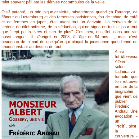
teint souvent pâli par les dérives noctambules de la veille.
Oisif patenté, un brin pique-assiette, misanthrope quand ça l'arrange, ce
flâneur du Luxembourg et des terrasses parisiennes, fou de tabac, de café
et de femmes en jupes, était avant tout un écrivain. Un écrivain de la
lenteur, du dilettantisme, de la séduction, qui ne signa en tout et pour tout
que "sept petits livres et rien de plus". C'est peu, en effet, dans une vie
aussi longue - il s'éteignit en 2008, à l'âge de 94 ans - , mais c'est
beaucoup de la part de quelqu'un qui plaçait la jouissance quotidienne de
chaque instant au-dessus de tout.
Ainsi
fut
Monsieur
Albert
,
selon
l'admirative
formule que
l'on retrouve
en titre de la
biographie
que vient de
publier
Frédéric
Andrau. Une
évocation -
un
"récit",
dixit
la
couverture -