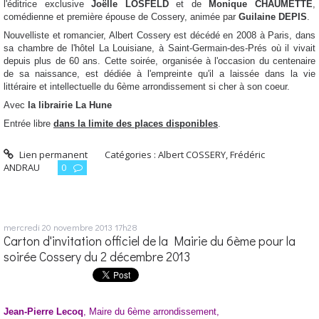
l'éditrice exclusive
Joëlle LOSFELD
et de
Monique CHAUMETTE
,
comédienne et première épouse de Cossery, animée par
Guilaine DEPIS
.
Nouvelliste et romancier, Albert Cossery est décédé en 2008 à Paris, dans
sa chambre de l'hôtel La Louisiane, à Saint-Germain-des-Prés où il vivait
depuis plus de 60 ans. Cette soirée, organisée à l'occasion du centenaire
de sa naissance, est dédiée à l'empreinte qu'il a laissée dans la vie
littéraire et intellectuelle du 6ème arrondissement si cher à son coeur.
Avec
la librairie La Hune
Entrée libre
dans la limite des places disponibles
.
Lien permanent
Catégories :
Albert COSSERY
,
Frédéric
ANDRAU
0
mercredi 20
novembre 2013
17h28
Carton d'invitation officiel de la Mairie du 6ème pour la
soirée Cossery du 2 décembre 2013
Jean-Pierre Lecoq
, Maire du 6ème arrondissement,