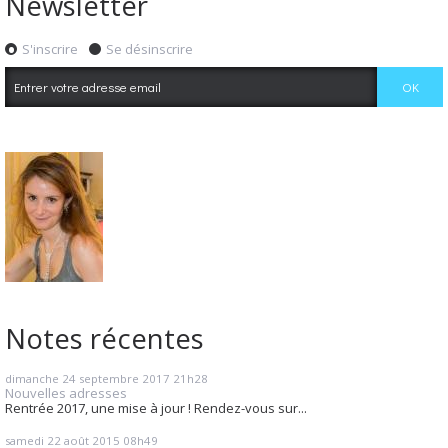
Newsletter
S'inscrire
Se désinscrire
Notes récentes
dimanche 24
septembre 2017
21h28
Nouvelles adresses
Rentrée 2017, une mise à jour ! Rendez-vous sur...
samedi 22
août 2015
08h49