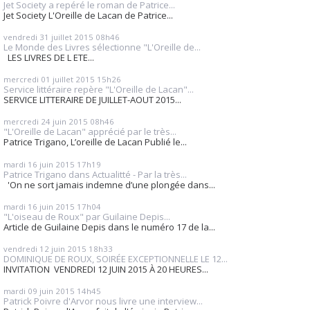
Jet Society a repéré le roman de Patrice...
Jet Society L'Oreille de Lacan de Patrice...
vendredi 31
juillet 2015
08h46
Le Monde des Livres sélectionne "L'Oreille de...
LES LIVRES DE L ETE...
mercredi 01
juillet 2015
15h26
Service littéraire repère "L'Oreille de Lacan"...
SERVICE LITTERAIRE DE JUILLET-AOUT 2015...
mercredi 24
juin 2015
08h46
"L'Oreille de Lacan" apprécié par le très...
Patrice Trigano, L’oreille de Lacan Publié le...
mardi 16
juin 2015
17h19
Patrice Trigano dans Actualitté - Par la très...
'On ne sort jamais indemne d’une plongée dans...
mardi 16
juin 2015
17h04
"L'oiseau de Roux" par Guilaine Depis...
Article de Guilaine Depis dans le numéro 17 de la...
vendredi 12
juin 2015
18h33
DOMINIQUE DE ROUX, SOIRÉE EXCEPTIONNELLE LE 12...
INVITATION VENDREDI 12 JUIN 2015 À 20 HEURES...
mardi 09
juin 2015
14h45
Patrick Poivre d'Arvor nous livre une interview...