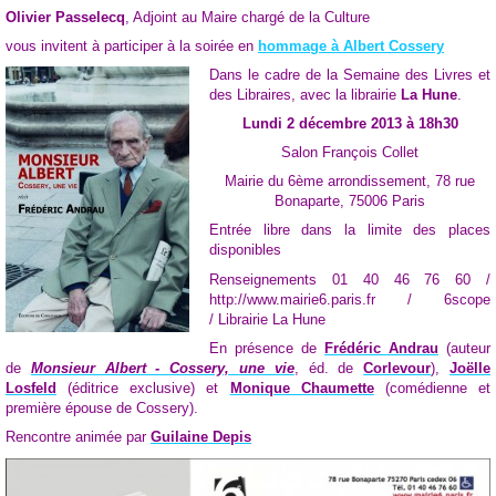
Olivier Passelecq
, Adjoint au Maire chargé de la Culture
vous invitent à participer à la soirée en
hommage à Albert Cossery
Dans le cadre de la Semaine des Livres et
des Libraires, avec la librairie
La Hune
.
Lundi 2 décembre 2013 à 18h30
Salon François Collet
Mairie du 6ème arrondissement, 78 rue
Bonaparte, 75006 Paris
Entrée libre dans la limite des places
disponibles
Renseignements 01 40 46 76 60 /
http://www.mairie6.paris.fr / 6scope
/
Librairie La Hune
En présence de
Frédéric Andrau
(auteur
de
Monsieur Albert - Cossery, une vie
, éd. de
Corlevour
),
Joëlle
Losfeld
(éditrice exclusive) et
Monique Chaumette
(comédienne et
première épouse de Cossery).
Rencontre animée par
Guilaine Depis