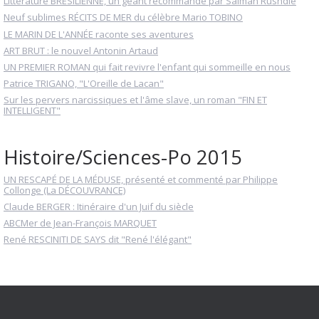
Littérature BRÉSILIENNE, un géant recommandé par Salman Rushdie
Neuf sublimes RÉCITS DE MER du célèbre Mario TOBINO
LE MARIN DE L'ANNÉE raconte ses aventures
ART BRUT : le nouvel Antonin Artaud
UN PREMIER ROMAN qui fait revivre l'enfant qui sommeille en nous
Patrice TRIGANO, "L'Oreille de Lacan"
Sur les pervers narcissiques et l'âme slave, un roman "FIN ET
INTELLIGENT"
Histoire/Sciences-Po 2015
UN RESCAPÉ DE LA MÉDUSE, présenté et commenté par Philippe
Collonge (La DÉCOUVRANCE)
Claude BERGER : Itinéraire d'un Juif du siècle
ABCMer de Jean-François MARQUET
René RESCINITI DE SAYS dit "René l'élégant"