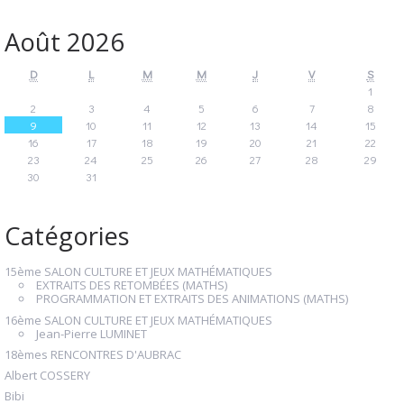
Août 2026
D
L
M
M
J
V
S
1
2
3
4
5
6
7
8
9
10
11
12
13
14
15
16
17
18
19
20
21
22
23
24
25
26
27
28
29
30
31
Catégories
15ème SALON CULTURE ET JEUX MATHÉMATIQUES
EXTRAITS DES RETOMBÉES (MATHS)
PROGRAMMATION ET EXTRAITS DES ANIMATIONS (MATHS)
16ème SALON CULTURE ET JEUX MATHÉMATIQUES
Jean-Pierre LUMINET
18èmes RENCONTRES D'AUBRAC
Albert COSSERY
Bibi