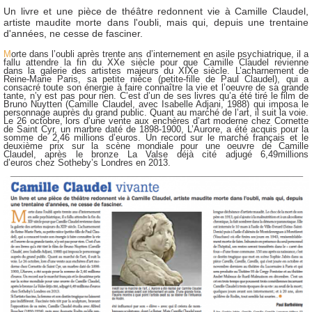
Un livre et une pièce de théâtre redonnent vie à Camille Claudel,
artiste maudite morte dans l'oubli, mais qui, depuis une trentaine
d'années, ne cesse de fasciner.
M
orte dans l’oubli après trente ans d’internement en asile psychiatrique, il a
fallu attendre la fin du XXe siècle pour que Camille Claudel revienne
dans la galerie des artistes majeurs du XIXe siècle. L’acharnement de
Reine-Marie Paris, sa petite nièce (petite-fille de Paul Claudel), qui a
consacré toute son énergie à faire connaître la vie et l’oeuvre de sa grande
tante, n’y est pas pour rien. C’est d’un de ses livres qu’a été tiré le film de
Bruno Nuytten (Camille Claudel, avec Isabelle Adjani, 1988) qui imposa le
personnage auprès du grand public. Quant au marché de l’art, il suit la voie.
Le 26 octobre, lors d’une vente aux enchères d’art moderne chez Cornette
de Saint Cyr, un marbre daté de 1898-1900, L’Aurore, a été acquis pour la
somme de 2,46 millions
d’euros. Un record sur le marché français et le
deuxième prix sur la scène mondiale pour une oeuvre de Camille
Claudel, après le bronze La Valse déjà cité adjugé 6,49millions
d’euros chez Sotheby’s Londres en 2013.