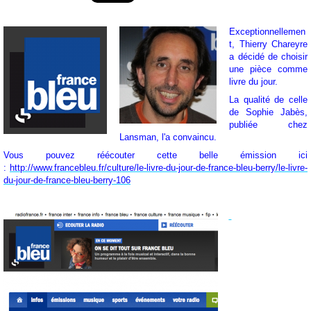
Exceptionnellemen
t, Thierry Chareyre
a décidé de choisir
une pièce comme
livre du jour.
La qualité de celle
de Sophie Jabès,
publiée chez
Lansman, l'a convaincu.
Vous pouvez réécouter cette belle émission ici
:
http://www.francebleu.fr/culture/le-livre-du-jour-de-france-bleu-berry/le-livre-
du-jour-de-france-bleu-berry-106