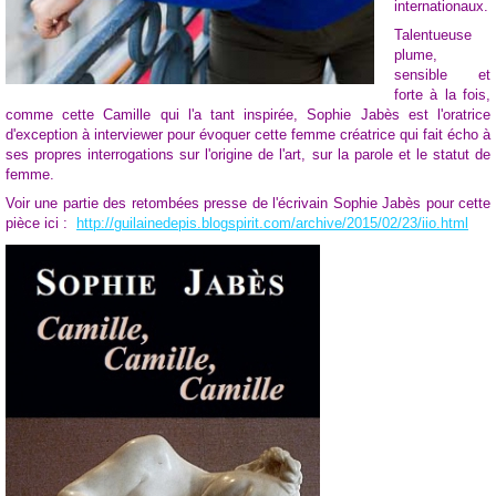
internationaux.
Talentueuse
plume,
sensible et
forte à la fois,
comme cette Camille qui l'a tant inspirée, Sophie Jabès est l'oratrice
d'exception à interviewer pour évoquer cette femme créatrice qui fait écho à
ses propres interrogations sur l'origine de l'art, sur la parole et le statut de
femme.
Voir une partie des retombées presse de l'écrivain Sophie Jabès pour cette
pièce ici :
http://guilainedepis.blogspirit.com/archive/2015/02/23/iio.html