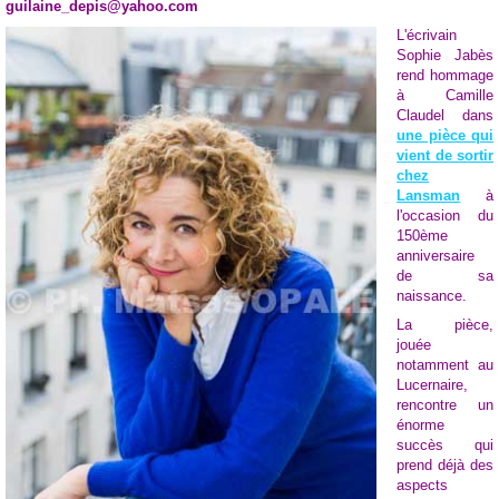
guilaine_depis@yahoo.com
L'écrivain
Sophie Jabès
rend hommage
à Camille
Claudel dans
une pièce qui
vient de sortir
chez
Lansman
à
l'occasion du
150ème
anniversaire
de sa
naissance.
La pièce,
jouée
notamment au
Lucernaire,
rencontre un
énorme
succès qui
prend déjà des
aspects