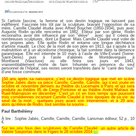
Si l’artiste fascine, la femme et son destin tragique ne laissent pas
indifférent. Fascinée très tôt par la sculpture, bravant l’opposition de sa
mère, Camille Claudel étudia avec Alfred Boucher (1850-1934), puis avec
Auguste Rodin qu’elle rencontra en 1882. Ébloui par son génie, Rodin
reconnaîtra avoir été influencé par son "élève" . avec qui il créera de
nombreuses sculptures, dont Le Baiser. Mais Camille Claudel veut voler de
ses propres ailes. Elle quitte Rodin et entame une longue déchéance
d’artiste maudit. Le choc de la mort de son père en 1913, qui s’ajoute à la
malnutrition et à un alcoolisme chronique, la fait sombrer dans la démence
paranoïaque. Elle est internée le 10 mars à l’asile de Ville-Evrard (Seine-
Saint-Denis) puis à l’asile d’aliénés de Montdevergues à
Montfavet (Vaucluse) où elle finira ses jours en 1943,
vraisemblablement morte de faim. Inhumée en présence du seul
personnel de l’hôpital, ses restes seront transférés dans le "carré des fous"
d’une fosse commune.
150 ans après sa naissance, c’est ce destin tragique que met en scène
Sophie Jabès dans sa pièce Camille, Camille, Camille, qui s’est jouée en
octobre et novembre derniers au théâtre du Lucernaire à Paris et qui sera
produite au théâtre 95 de Cergy-Pontoise et au théâtre
André Malraux de
Rueil-Malmaison en décembre. C’est un cri en trois temps que poussent
trois comédiennes incarnant Camille Claudel à trois époques de sa vie: au
seuil de la mort ; quelques jours avant son internement; et à 20 ans,
alors qu’élève de Rodin, tout semble lui sourire…
Paul Barthélémy
À lire : Sophie Jabès, Camille, Camille, Camille, Lansman éditeur, 52 p., 10
€.
Sur les prix fous des sculptures de Camille Claudel, un autre article de
Valérie Sasportas dans le Figaro le 28 octobre 2014
ici