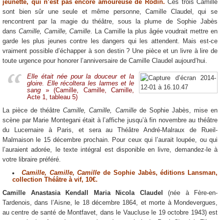
jeunette, qui n’est pas encore amoureuse de Rodin.
Ces trois Camille
sont bien sûr une seule et même personne, Camille Claudel, qui se
rencontrent par la magie du théâtre, sous la plume de Sophie Jabès
dans
Camille, Camille, Camille
. La Camille la plus âgée voudrait mettre en
garde les plus jeunes contre les dangers qui les attendent. Mais est-ce
vraiment possible d’échapper à son destin ? Une pièce et un livre à lire de
toute urgence pour honorer l’anniversaire de Camille Claudel aujourd’hui.
Elle était née pour la douceur et la
gloire. Elle récoltera les larmes et le
sang
» (Camille, Camille, Camille,
Acte 1, tableau 5)
La pièce de théâtre
Camille, Camille, Camille
de Sophie Jabès, mise en
scène par Marie Montegani était à l’affiche jusqu’à fin novembre au théâtre
du Lucernaire à Paris, et sera au Théâtre André-Malraux de Rueil-
Malmaison le 15 décembre prochain. Pour ceux qui l’aurait loupée, ou qui
l’auraient adorée, le texte intégral est disponible en livre, demandez-le à
votre libraire préféré.
Camille, Camille, Camille
de Sophie Jabès, éditions Lansman,
collection Théâtre à vif, 10€.
Camille Anastasia Kendall Maria Nicola Claudel
(née à Fère-en-
Tardenois, dans l’Aisne, le 18 décembre 1864, et morte à Mondevergues,
au centre de santé de Montfavet, dans le Vaucluse le 19 octobre 1943) est