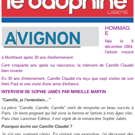
HOMMAG
E
Née le 8
décembre 1864,
l'artiste mourut
à Montfavet après 30 ans d'enfermement.
Cent cinquante ans après sa naissance, la mémoire de Camille Claudel
bien vivante
En 30 ans d'internement, Camille Claudel n'a reçu que sept visites de son
frère Paul et une visite d'une amie d'enfance.
INTERVIEW DE SOPHIE JABÈS PAR MIREILLE MARTIN
"Camille, je l'entendais…"
La pièce "Camille, Camille, Camille" vient de remporter un beau succès à
Paris. Un texte poignant qui fait vivre la femme et l'artiste à trois âges clés.
Paru chez Lansman Editeur, il est signé de la romancière Sophie Jabès.
Pourquoi écrire sur Camille Claudel ?
Je n'ai pas vraiment choisi. En visitant une exposition, j'ai découvert des