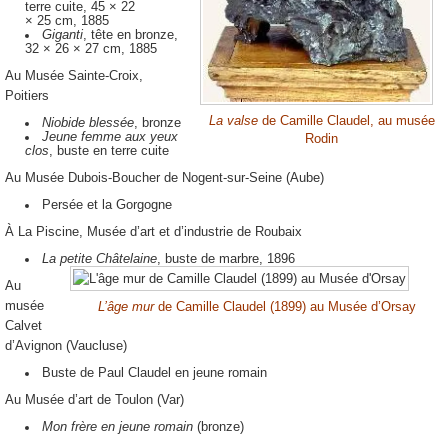
terre cuite, 45 × 22
×
25 cm
, 1885
Giganti
, tête en bronze,
32 × 26 ×
27 cm
, 1885
Au Musée Sainte-Croix,
Poitiers
La valse
de Camille Claudel, au musée
Niobide blessée
, bronze
Jeune femme aux yeux
Rodin
clos
, buste en terre cuite
Au Musée Dubois-Boucher de Nogent-sur-Seine (Aube)
Persée et la Gorgogne
À La Piscine, Musée d’art et d’industrie de Roubaix
La petite Châtelaine
, buste de marbre, 1896
Au
musée
L’âge mur
de Camille Claudel (1899) au Musée d’Orsay
Calvet
d’Avignon (Vaucluse)
Buste de Paul Claudel en jeune romain
Au Musée d’art de Toulon (Var)
Mon frère en jeune romain
(bronze)