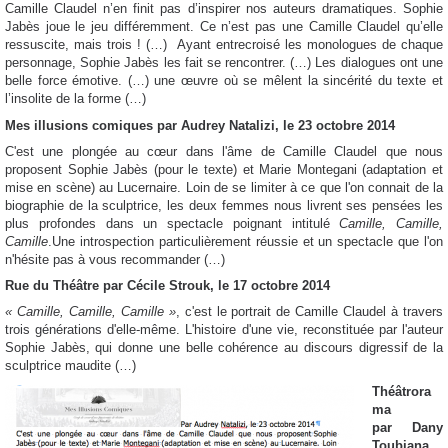
Camille Claudel n’en finit pas d’inspirer nos auteurs dramatiques. Sophie
Jabès joue le jeu différemment. Ce n’est pas une Camille Claudel qu’elle
ressuscite, mais trois ! (…) Ayant entrecroisé les monologues de chaque
personnage, Sophie Jabès les fait se rencontrer. (…) Les dialogues ont une
belle force émotive. (…) une œuvre où se mêlent la sincérité du texte et
l’insolite de la forme (…)
Mes illusions comiques par Audrey Natalizi, le 23 octobre 2014
C'est une plongée au cœur dans l'âme de Camille Claudel que nous
proposent Sophie Jabès (pour le texte) et Marie Montegani (adaptation et
mise en scène) au Lucernaire. Loin de se limiter à ce que l'on connait de la
biographie de la sculptrice, les deux femmes nous livrent ses pensées les
plus profondes dans un spectacle poignant intitulé
Camille, Camille,
Camille
.Une introspection particulièrement réussie et un spectacle que l'on
n'hésite pas à vous recommander (…)
Rue du Théâtre par Cécile Strouk, le 17 octobre 2014
« Camille, Camille, Camille »
, c'est le portrait de Camille Claudel à travers
trois générations d'elle-même. L'histoire d'une vie, reconstituée par l'auteur
Sophie Jabès, qui donne une belle cohérence au discours digressif de la
sculptrice maudite (…)
Théâtrora
ma
par Dany
Toubiana,