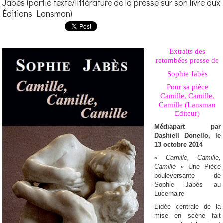
Jabès (partie texte/littérature de la presse sur son livre aux
Éditions Lansman)
Extraits des
retombées presse de
Sophie Jabès
Pour sa pièce
Camille, Camille,
Camille (Lansman
Editeur)
Médiapart par
Dashiell Donello, le
13 octobre 2014
« Camille, Camille,
Camille »
Une Pièce
bouleversante de
Sophie Jabès au
Lucernaire
L’idée centrale de la
mise en scène fait