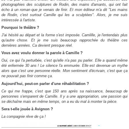
photographies des sculptures de Rodin, des mains d'amants, qui ont fait
écho à un roman que je venais de finir. Et mon éditeur m'a dit "Les mains
de Rodin, c'est surtout Camille qui les a sculptées". Alors, je me suis
intéressée à l'artiste.
Pourquoi le théâtre ?
J'ai hésité au départ et la forme s'est imposée. Camlille, je l'entendais plus
qu'autre chose. Et je me suis beaucoup rapprochée du théâtre ces
dernières années. Ca devient presque réel.
Vous avez voulu donner la parole à Camille ?
Oui, ce qui l'a perturbée, c'est qu'elle n'a pas pu parler. Elle a quand même
été enfermée 30 ans ! Le silence l'a emmurée. Elle est devenue un mythe
alors que c'est une personne réelle. Mon sentiment d'écrivain, c'est que ça
ne pouvait pas finir comme ça.
Aujourd'hui, peut-on parler d'une réhabilitation ?
Ce qui me frappe, c'est que 150 ans après sa naissance, beaucoup de
personnes s'emparent de Camille. Il y a une appropriation, une passion qui
se déchaîne mais en même temps, on a eu du mal à monter la pièce.
Sera t-elle jouée à Avignon ?
La compagnie rêve de ça !