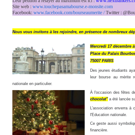
Leur pétition à relayer au maximum est ici :
www.
nextbankers.c
Site web :
www.touchepasamabourse.e-monsite.com
Facebook:
www.facebook.com/bourseaumerite
/
Twitter : @Bou
Nous vous invitons à les rejoindre,
en présence de nombreux dépu
Mercredi 17 décembre à
Place du Palais Bourbo
75007 PARIS
Des jeunes étudiants aya
leur bourse au mérite r
nationale en particulier.
À l'occasion des fêtes d
chocolat"
a été lancée su
L'association enverra à 
l'Education nationale.
Ce geste aussi symboliqu
financière.