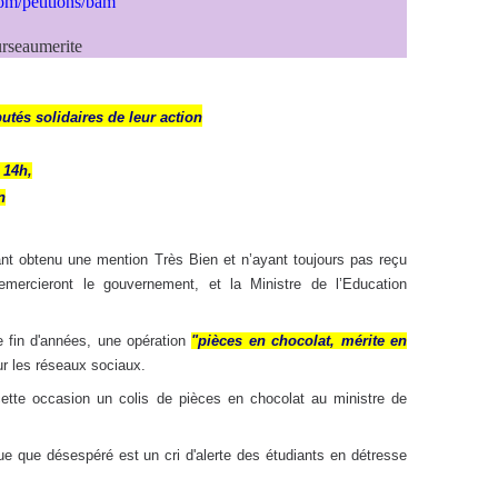
om/petitions/bam
rseaumerite
tés solidaires de leur action
 14h,
n
nt obtenu une mention Très Bien et n’ayant toujours pas reçu
emercieront le gouvernement, et la Ministre de l’Education
e fin d'années, une opération
"pièces en chocolat, mérite en
r les réseaux sociaux.
cette occasion un colis de pièces en chocolat au ministre de
e que désespéré est un cri d'alerte des étudiants en détresse