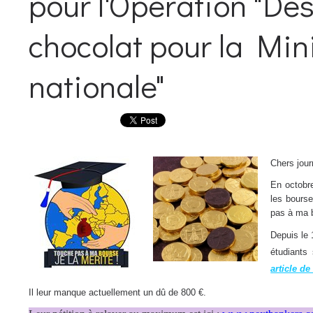
pour l'Opération "De
chocolat pour la Mini
nationale"
Chers jour
En octobre
les bourse
pas à ma b
Depuis le 
étudiants
article d
Il leur manque actuellement un dû de 800 €.