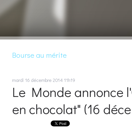
Bourse au mérite
mardi 16
décembre 2014
11h19
Le Monde annonce l'
en chocolat" (16 déc