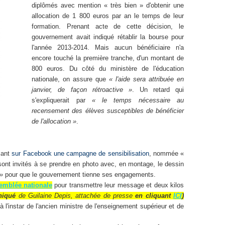
diplômés avec mention « très bien » d'obtenir une
allocation de 1 800 euros par an le temps de leur
formation. Prenant acte de cette décision, le
gouvernement avait indiqué rétablir la bourse pour
l'année 2013-2014. Mais aucun bénéficiaire n'a
encore touché la première tranche, d'un montant de
800 euros. Du côté du ministère de l'éducation
nationale, on assure que
« l'aide sera attribuée en
janvier, de façon rétroactive »
. Un retard qui
s'expliquerait par
« le temps nécessaire au
recensement des élèves susceptibles de bénéficier
de l'allocation »
.
çant
sur Facebook une campagne de sensibilisation
, nommée «
 sont invités à se prendre en photo avec, en montage, le dessin
»
pour que le gouvernement tienne ses engagements.
semblée nationale
pour transmettre leur message et deux kilos
niqué
de
Guilaine Depis, attachée de presse
en cliquant
ICI
)
à l'instar de l'ancien ministre de l'enseignement supérieur et de