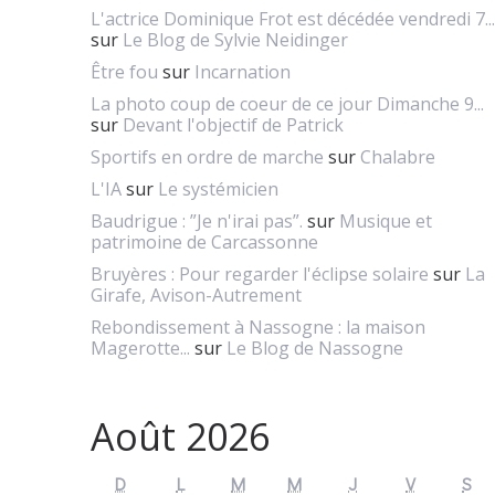
L'actrice Dominique Frot est décédée vendredi 7...
sur
Le Blog de Sylvie Neidinger
Être fou
sur
Incarnation
La photo coup de coeur de ce jour Dimanche 9...
sur
Devant l'objectif de Patrick
Sportifs en ordre de marche
sur
Chalabre
L'IA
sur
Le systémicien
Baudrigue : ”Je n'irai pas”.
sur
Musique et
patrimoine de Carcassonne
Bruyères : Pour regarder l'éclipse solaire
sur
La
Girafe, Avison-Autrement
Rebondissement à Nassogne : la maison
Magerotte...
sur
Le Blog de Nassogne
Août 2026
D
L
M
M
J
V
S