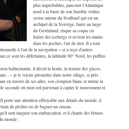
plus improbables, parcourt l'Atlantique
nord à la barre de son humble voilier,
croise autour du Svalbard qui est un
archipel de la Norvège, barre au large
du Groënland, risque sa coque en
lisière des icebergs et revient les mains
dans les poches, l'air de rien. Il a tout
onnelle à l'art de la navigation » et a reçu d'autres
nne,ce sont les déferlantes, la laltitude 80° Nord, les puffins
on hallucinante, il décrit la houle, la texture des glaces,
nc : « je le voyais pirouetter dans notre sillage, si près
ire en travers de ses ailes, son croupion blanc et même la
s de seconde où mon œil parvenait à capter le mouvement et
s. Il porte une attention effroyable aux détails du monde, il
 train de pêcher ou de baguer un oiseau.
 qu'il sent tanguer son embarcation, et il chante des bêtises
 du monde :