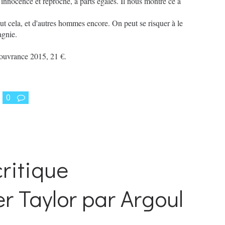
 innocence et reproche, à parts égales. Il nous montre ce à
ut cela, et d'autres hommes encore. On peut se risquer à le
agnie.
couvrance 2015, 21 €.
0
critique
r Taylor par Argoul