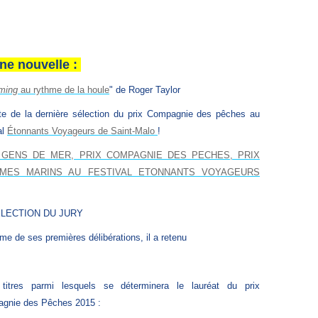
ne nouvelle :
ming
au rythme de la houle
" de Roger Taylor
iste de la dernière sélection du prix Compagnie des pêches au
al
Étonnants Voyageurs de Saint-Malo
!
 GENS DE MER, PRIX COMPAGNIE DES PECHES, PRIX
MES MARINS AU FESTIVAL ETONNANTS VOYAGEURS
:
ELECTION DU JURY
me de ses premières délibérations, il a retenu
itres parmi lesquels se déterminera le lauréat du prix
gnie des Pêches 2015 :