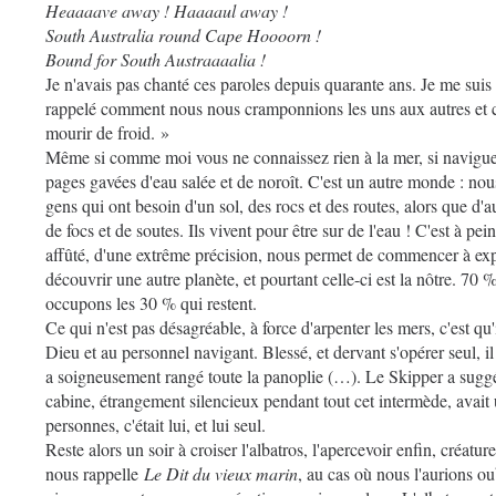
Heaaaave away ! Haaaaul away !
South Australia round Cape Hoooorn !
Bound for South Austraaaalia !
Je n'avais pas chanté ces paroles depuis quarante ans. Je me su
rappelé comment nous nous cramponnions les uns aux autres et 
mourir de froid. »
Même si comme moi vous ne connaissez rien à la mer, si naviguer
pages gavées d'eau salée et de noroît. C'est un autre monde : no
gens qui ont besoin d'un sol, des rocs et des routes, alors que d
de focs et de soutes. Ils vivent pour être sur de l'eau ! C'est à pe
affûté, d'une extrême précision, nous permet de commencer à expl
découvrir une autre planète, et pourtant celle-ci est la nôtre. 70
occupons les 30 % qui restent.
Ce qui n'est pas désagréable, à force d'arpenter les mers, c'est qu
Dieu et au personnel navigant. Blessé, et dervant s'opérer seul, 
a soigneusement rangé toute la panoplie (…). Le Skipper a suggé
cabine, étrangement silencieux pendant tout cet intermède, avait
personnes, c'était lui, et lui seul.
Reste alors un soir à croiser l'albatros, l'apercevoir enfin, créat
nous rappelle
Le Dit du vieux marin
, au cas où nous l'aurions o