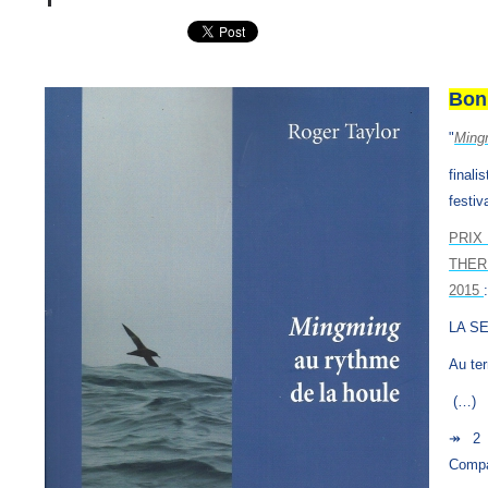
Bon
"
Ming
final
festiv
PRIX
THER
2015
LA S
Au ter
(…)
↠
2 t
Compa