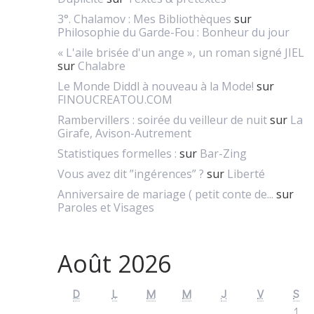
3°. Chalamov : Mes Bibliothèques
sur
Philosophie du Garde-Fou : Bonheur du jour
« L'aile brisée d'un ange », un roman signé JIEL
sur
Chalabre
Le Monde Diddl à nouveau à la Mode!
sur
FINOUCREATOU.COM
Rambervillers : soirée du veilleur de nuit
sur
La
Girafe, Avison-Autrement
Statistiques formelles :
sur
Bar-Zing
Vous avez dit ”ingérences” ?
sur
Liberté
Anniversaire de mariage ( petit conte de...
sur
Paroles et Visages
Août 2026
D
L
M
M
J
V
S
1