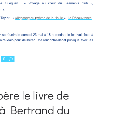
ane Guéguen : « Voyage au cœur du Seamen’s club »,
ama
 Taylor : «
Mingming
au rythme de la Houle
»,
La Découvrance
y se réunira le samedi 23 mai à 18 h pendant le festival, face à
aint-Malo pour délibérer. Une rencontre-débat publique avec les
0
père le livre de
 à Bertrand du