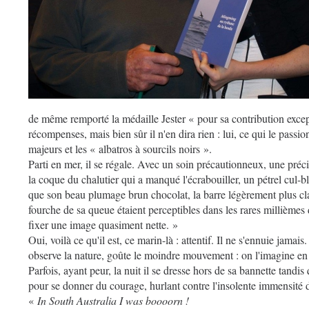
de même remporté la médaille Jester « pour sa contribution excepti
récompenses, mais bien sûr il n'en dira rien : lui, ce qui le passio
majeurs et les « albatros à sourcils noirs ».
Parti en mer, il se régale. Avec un soin précautionneux, une précisi
la coque du chalutier qui a manqué l'écrabouiller, un pétrel cul-bla
que son beau plumage brun chocolat, la barre légèrement plus cla
fourche de sa queue étaient perceptibles dans les rares millième
fixer une image quasiment nette. »
Oui, voilà ce qu'il est, ce marin-là : attentif. Il ne s'ennuie jamai
observe la nature, goûte le moindre mouvement : on l'imagine en
Parfois, ayant peur, la nuit il se dresse hors de sa bannette tandis
pour se donner du courage, hurlant contre l'insolente immensité
«
In South Australia I was boooorn !