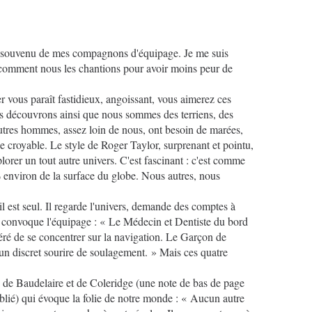
is souvenu de mes compagnons d'équipage. Je me suis
comment nous les chantions pour avoir moins peur de
 vous paraît fastidieux, angoissant, vous aimerez ces
us découvrons ainsi que nous sommes des terriens, des
'autres hommes, assez loin de nous, ont besoin de marées,
ine croyable. Le style de Roger Taylor, surprenant et pointu,
orer un tout autre univers. C'est fascinant : c'est comme
 % environ de la surface du globe. Nous autres, nous
'il est seul. Il regarde l'univers, demande des comptes à
il convoque l'équipage : « Le Médecin et Dentiste du bord
ré de se concentrer sur la navigation. Le Garçon de
 un discret sourire de soulagement. » Mais ces quatre
ure de Baudelaire et de Coleridge (une note de bas de page
ublié) qui évoque la folie de notre monde : « Aucun autre