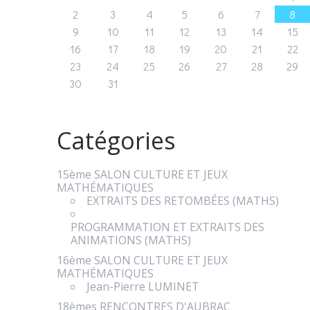
2
3
4
5
6
7
8
9
10
11
12
13
14
15
16
17
18
19
20
21
22
23
24
25
26
27
28
29
30
31
Catégories
15ème SALON CULTURE ET JEUX
MATHÉMATIQUES
EXTRAITS DES RETOMBÉES (MATHS)
PROGRAMMATION ET EXTRAITS DES
ANIMATIONS (MATHS)
16ème SALON CULTURE ET JEUX
MATHÉMATIQUES
Jean-Pierre LUMINET
18èmes RENCONTRES D'AUBRAC