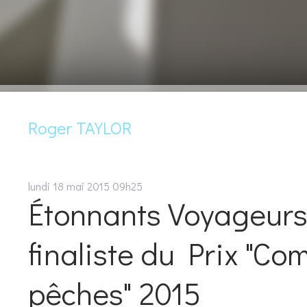
Roger TAYLOR
lundi 18
mai 2015
09h25
Étonnants Voyageurs 
finaliste du Prix "C
pêches" 2015