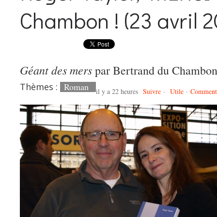
Chambon ! (23 avril 2
Géant des mers
par Bertrand du Chambo
Thèmes :
Roman
il y a 22 heures
Suivre
·
Utile
·
Comment