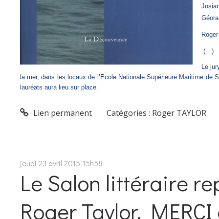
Josi
Géor
Roger
(…)
Le jur
la mer, dans les locaux de l’Ecole Nationale Supérieure Maritime de S
lauréats aura lieu sur place.
Lien permanent
Catégories :
Roger TAYLOR
jeudi 23
avril 2015
15h58
Le Salon littéraire re
Roger Taylor, MERCI