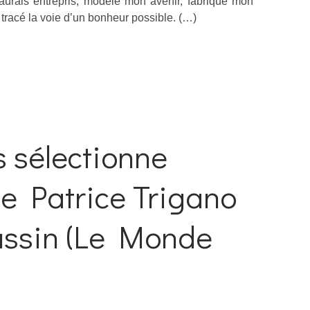
’aurais entrepris, modelé mon avenir, fabriqué mon
tracé la voie d’un bonheur possible. (…)
 sélectionne
de Patrice Trigano
ussin (Le Monde