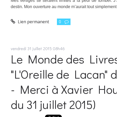
Mes vertiges se seraient limités à la peur de tomber. J
destin. Mon ouverture au monde m’aurait tout simplement 
Lien permanent
0
vendredi 31
juillet 2015
08h46
Le Monde des Livres
"L'Oreille de Lacan" 
- Merci à Xavier Ho
du 31 juillet 2015)