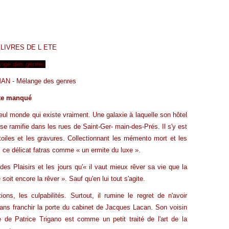
 LIVRES DE L ETE
nge des genres
N - Mélange des genres
te manqué
ul monde qui existe vraiment. Une galaxie à laquelle son hôtel
i se ramifie dans les rues de Saint-Ger- main-des-Prés. Il s'y est
s toiles et les gravures. Collectionnant les mémento mort et les
s ce délicat fatras comme « un ermite du luxe ».
des Plaisirs et les jours qu'« il vaut mieux rêver sa vie que la
 soit encore la rêver ». Sauf qu'en lui tout s'agite.
ions, les culpabilités. Surtout, il rumine le regret de n'avoir
0 ans franchir la porte du cabinet de Jacques Lacan. Son voisin
re de Patrice Trigano est comme un petit traité de l'art de la