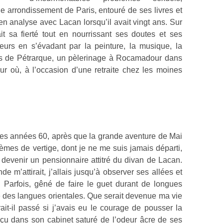
Ie arrondissement de Paris, entouré de ses livres et
en analyse avec Lacan lorsqu’il avait vingt ans. Sur
it sa fierté tout en nourrissant ses doutes et ses
eurs en s’évadant par la peinture, la musique, la
ces de Pétrarque, un pèlerinage à Rocamadour dans
r où, à l’occasion d’une retraite chez les moines
 des années 60, après que la grande aventure de Mai
èmes de vertige, dont je ne me suis jamais départi,
 devenir un pensionnaire attitré du divan de Lacan.
e m’attirait, j’allais jusqu’à observer ses allées et
. Parfois, gêné de faire le guet durant de longues
ole des langues orientales. Que serait devenue ma vie
ait-il passé si j’avais eu le courage de pousser la
eçu dans son cabinet saturé de l’odeur âcre de ses