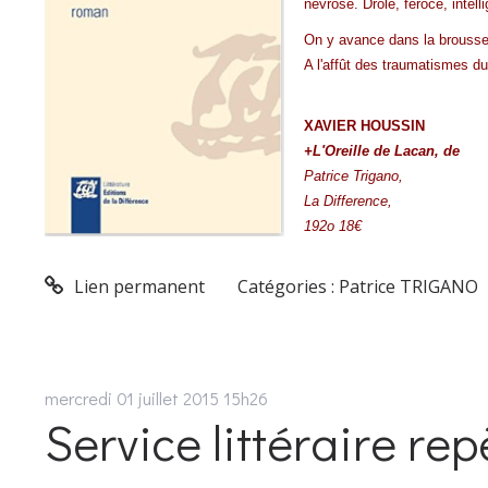
névrose. Drôle, féroce, intelli
On y avance dans la brouss
A l'affût des traumatismes du
XAVIER HOUSSIN
+L'Oreille de Lacan, de
Patrice Trigano,
La Difference,
192o
18
€
Lien permanent
Catégories :
Patrice TRIGANO
mercredi 01
juillet 2015
15h26
Service littéraire rep