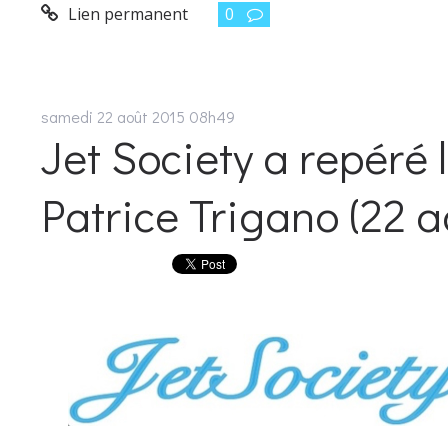
Lien permanent
0
samedi 22
août 2015
08h49
Jet Society a repéré
Patrice Trigano (22 a