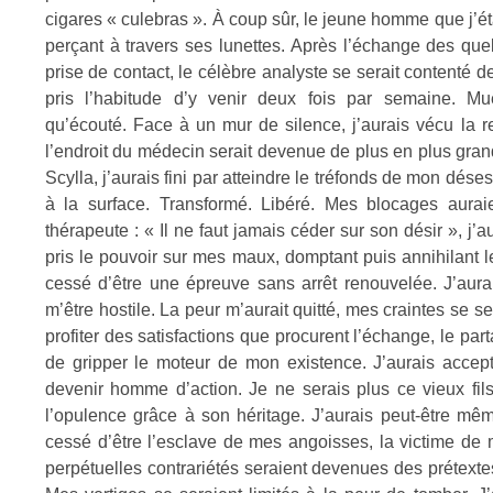
cigares « culebras ». À coup sûr, le jeune homme que j’éta
perçant à travers ses lunettes. Après l’échange des q
prise de contact, le célèbre analyste se serait contenté 
pris l’habitude d’y venir deux fois par semaine. 
qu’écouté. Face à un mur de silence, j’aurais vécu la
l’endroit du médecin serait devenue de plus en plus gra
Scylla, j’aurais fini par atteindre le tréfonds de mon dése
à la surface. Transformé. Libéré. Mes blocages aurai
thérapeute : « Il ne faut jamais céder sur son désir », j
pris le pouvoir sur mes maux, domptant puis annihilant l
cessé d’être une épreuve sans arrêt renouvelée. J’aur
m’être hostile. La peur m’aurait quitté, mes craintes se s
profiter des satisfactions que procurent l’échange, le par
de gripper le moteur de mon existence. J’aurais accept
devenir homme d’action. Je ne serais plus ce vieux fils 
l’opulence grâce à son héritage. J’aurais peut-être mêm
cessé d’être l’esclave de mes angoisses, la victime de
perpétuelles contrariétés seraient devenues des prétexte