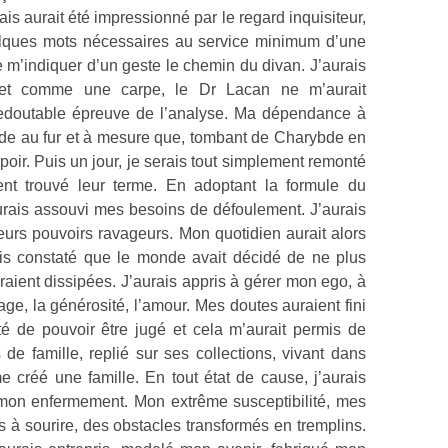
is aurait été impressionné par le regard inquisiteur,
uelques mots nécessaires au service minimum d’une
de m’indiquer d’un geste le chemin du divan. J’aurais
Muet comme une carpe, le Dr Lacan ne m’aurait
 redoutable épreuve de l’analyse. Ma dépendance à
nde au fur et à mesure que, tombant de Charybde en
spoir. Puis un jour, je serais tout simplement remonté
ent trouvé leur terme. En adoptant la formule du
’aurais assouvi mes besoins de défoulement. J’aurais
eurs pouvoirs ravageurs. Mon quotidien aurait alors
ais constaté que le monde avait décidé de ne plus
eraient dissipées. J’aurais appris à gérer mon ego, à
tage, la générosité, l’amour. Mes doutes auraient fini
é de pouvoir être jugé et cela m’aurait permis de
de famille, replié sur ses collections, vivant dans
e créé une famille. En tout état de cause, j’aurais
 mon enfermement. Mon extrême susceptibilité, mes
s à sourire, des obstacles transformés en tremplins.