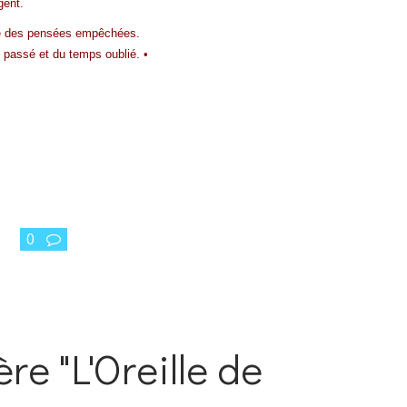
gent.
e des pensées empêchées.
 passé et du temps oublié. •
0
ère "L'Oreille de