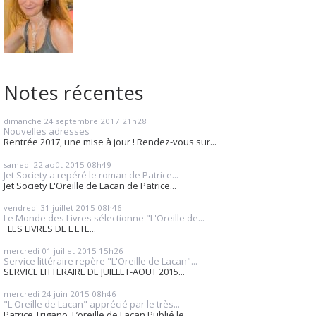
Notes récentes
dimanche 24
septembre 2017
21h28
Nouvelles adresses
Rentrée 2017, une mise à jour ! Rendez-vous sur...
samedi 22
août 2015
08h49
Jet Society a repéré le roman de Patrice...
Jet Society L'Oreille de Lacan de Patrice...
vendredi 31
juillet 2015
08h46
Le Monde des Livres sélectionne "L'Oreille de...
LES LIVRES DE L ETE...
mercredi 01
juillet 2015
15h26
Service littéraire repère "L'Oreille de Lacan"...
SERVICE LITTERAIRE DE JUILLET-AOUT 2015...
mercredi 24
juin 2015
08h46
"L'Oreille de Lacan" apprécié par le très...
Patrice Trigano, L’oreille de Lacan Publié le...