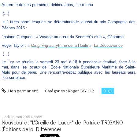
Au terme de ses premières délibérations, il a retenu
(…)
↠
2 titres parmi lesquels se déterminera le lauréat du prix Compagnie des
Pêches 2015 :
Josiane Guéguen : « Voyage au cœur du Seamen’s club », Géorama
Roger Taylor : «
Mingming
au rythme de la Houle
»,
La Découvrance
(…)
Le jury se réunira le samedi 23 mai à 18 h pendant le festival, face à la
mer, dans les locaux de l’Ecole Nationale Supérieure Maritime de Saint-
Malo pour délibérer. Une rencontre-débat publique avec les lauréats aura
lieu sur place.
Lien permanent
Catégories :
Roger TAYLOR
0
lundi 18
mai 2015
08h55
Nouveauté : "L'Oreille de Lacan" de Patrice TRIGANO
(Éditions de la Différence)