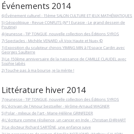
Événements 2014
6) Événement culturel - 15ème SALON CULTURE ET JEUX MATHÉMATIQUES
5) Géopolitique - Revue CONFLITS (N°1 Eurasie - Le grand dessein de
Poutine)
4) Jeunesse - TIP TONGUE, nouvelle collection des Éditions SYROS
7) Spectacles - Michèle VENARD «À Voix Haute et Nue» ©
1) Exposition du sculpteur chinois YIMING MIN à l'Espace Cardin avec
Georges Saulterre
3) Le 150ème anniversaire de la naissance de CAMILLE CLAUDEL avec
Sophie Jabès
2) Touche pas à ma bourse, je la mérite !
Littérature hiver 2014
7) Jeunesse - TIP TONGUE, nouvelle collection des Éditions SYROS
6) L'écrivain de l'Amour bestseller - Jérôme-Arnaud WAGNER
5) Polar - milieux de l'art - Marie-Hélène GRINFEDER
4) L'écriture comme résilience, un cancer en Inde - Christian EHRHART
3) Le docteur Richard SARTÈNE, une enfance juive
2) Un personnage de roman d'Amélie NOTHOMB : Mathieu SALADIN