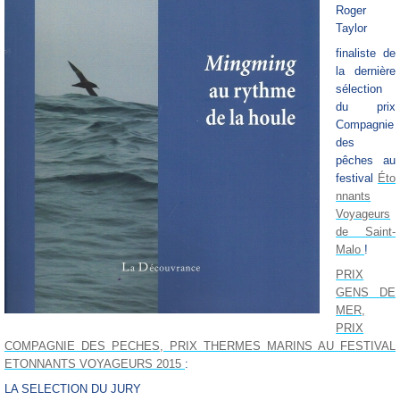
Roger
Taylor
finaliste de
la dernière
sélection
du prix
Compagnie
des
pêches au
festival
Éto
nnants
Voyageurs
de Saint-
Malo
!
PRIX
GENS DE
MER,
PRIX
COMPAGNIE DES PECHES, PRIX THERMES MARINS AU FESTIVAL
ETONNANTS VOYAGEURS 2015
:
LA SELECTION DU JURY