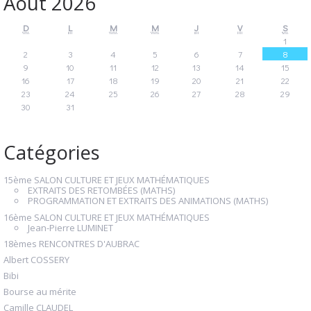
Août 2026
D
L
M
M
J
V
S
1
2
3
4
5
6
7
8
9
10
11
12
13
14
15
16
17
18
19
20
21
22
23
24
25
26
27
28
29
30
31
Catégories
15ème SALON CULTURE ET JEUX MATHÉMATIQUES
EXTRAITS DES RETOMBÉES (MATHS)
PROGRAMMATION ET EXTRAITS DES ANIMATIONS (MATHS)
16ème SALON CULTURE ET JEUX MATHÉMATIQUES
Jean-Pierre LUMINET
18èmes RENCONTRES D'AUBRAC
Albert COSSERY
Bibi
Bourse au mérite
Camille CLAUDEL