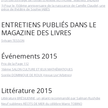
1) Pour le 150ème anniversaire de la naissance de Camille Claudel, une
pièce de théâtre de Sophie JABÈS
ENTRETIENS PUBLIÉS DANS LE
MAGAZINE DES LIVRES
Sylvain TESSON
Événements 2015
Prix de la Page 112
16ème SALON CULTURE ET JEUX MATHÉMATIQUES
Soirée DOMINIQUE DE ROUX (revue Livr'Arbitres)
Littérature 2015
Littérature BRÉSILIENNE, un géant recommandé par Salman Rushdie
Neuf sublimes RÉCITS DE MER du célèbre Mario TOBINO