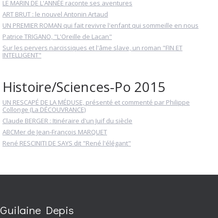
LE MARIN DE L'ANNÉE raconte ses aventures
ART BRUT : le nouvel Antonin Artaud
UN PREMIER ROMAN qui fait revivre l'enfant qui sommeille en nous
Patrice TRIGANO, "L'Oreille de Lacan"
Sur les pervers narcissiques et l'âme slave, un roman "FIN ET
INTELLIGENT"
Histoire/Sciences-Po 2015
UN RESCAPÉ DE LA MÉDUSE, présenté et commenté par Philippe
Collonge (La DÉCOUVRANCE)
Claude BERGER : Itinéraire d'un Juif du siècle
ABCMer de Jean-François MARQUET
René RESCINITI DE SAYS dit "René l'élégant"
Guilaine Depis