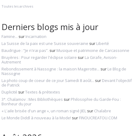
Toutes les archives
Derniers blogs mis à jour
Famine...
sur
Incarnation
La Suisse de la paix est une Suisse souveraine
sur
Liberté
Baudrigue : ”Je n'irai pas”.
sur
Musique et patrimoine de Carcassonne
Bruyères : Pour regarder l'éclipse solaire
sur
La Girafe, Avison-
Autrement
Rebondissement à Nassogne : la maison Magerotte...
sur
Le Blog de
Nassogne
La photo coup de coeur de ce jour Samedi 8 août...
sur
Devant l'objectif
de Patrick
Duplicité
sur
Textes & prétextes
3°. Chalamov : Mes Bibliothèques
sur
Philosophie du Garde-Fou :
Bonheur du jour
« L'aile brisée d'un ange », un roman signé JIEL
sur
Chalabre
Le Monde Diddl à nouveau à la Mode!
sur
FINOUCREATOU.COM