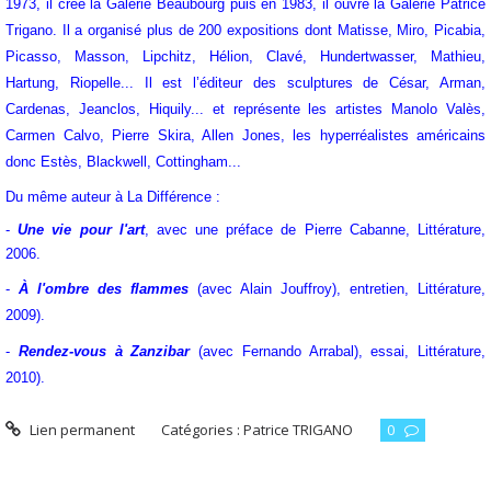
1973, il crée la Galerie Beaubourg puis en 1983, il ouvre la Galerie Patrice
Trigano. Il a organisé plus de 200 expositions dont Matisse, Miro, Picabia,
Picasso, Masson, Lipchitz, Hélion, Clavé, Hundertwasser, Mathieu,
Hartung, Riopelle... Il est l’éditeur des sculptures de César, Arman,
Cardenas, Jeanclos, Hiquily... et représente les artistes Manolo Valès,
Carmen Calvo, Pierre Skira, Allen Jones, les hyperréalistes américains
donc Estès, Blackwell, Cottingham...
Du même auteur à La Différence :
-
Une vie pour l'art
, avec une préface de Pierre Cabanne, Littérature,
2006.
-
À l'ombre des flammes
(avec Alain Jouffroy), entretien, Littérature,
2009).
-
Rendez-vous à Zanzibar
(avec Fernando Arrabal), essai, Littérature,
2010).
Lien permanent
Catégories :
Patrice TRIGANO
0