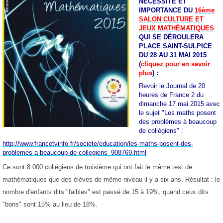
NÉCESSITÉ ET
IMPORTANCE DU
16ème
SALON CULTURE ET
JEUX MATHÉMATIQUES
QUI SE DÉROULERA
PLACE SAINT-SULPICE
DU 28 AU 31 MAI 2015
(
cliquez pour en savoir
plus
) :
Revoir le Journal de 20
heures de France 2 du
dimanche 17 mai 2015 avec
le sujet "Les maths posent
des problèmes à beaucoup
de collégiens" :
http://www.francetvinfo.fr/societe/education/les-maths-posent-des-
problemes-a-beaucoup-de-collegiens_908769.html
Ce sont 8 000 collégiens de troisième qui ont fait le même test de
mathématiques que des élèves de même niveau il y a six ans. Résultat : le
nombre d'enfants dits "faibles" est passé de 15 à 19%, quand ceux dits
"bons" sont 15% au lieu de 18%.