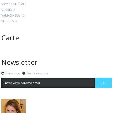
Victor KATHÉMO
VLADIMIR
YAMADA Sôshô
Yiming MIN
Carte
Newsletter
S'inscrire
Se désinscrire