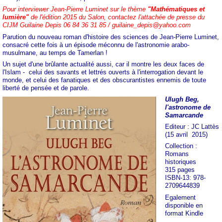
Pour interviewer Jean-Pierre Luminet sur le thème
"Mathématiques et
lumière"
de l'édition 2015 du Salon, contactez l'attachée de presse du
CIJM Guilaine Depis 06 84 36 31 85 / guilaine_depis@yahoo.com
Parution du nouveau roman d'histoire des sciences de Jean-Pierre Luminet,
consacré cette fois à un épisode méconnu de l'astronomie arabo-
musulmane, au temps de Tamerlan !
Un sujet d'une brûlante actualité aussi, car il montre les deux faces de
l'Islam - celui des savants et lettrés ouverts à l'interrogation devant le
monde, et celui des fanatiques et des obscurantistes ennemis de toute
liberté de pensée et de parole.
Ulugh Beg,
l'astronome de
Samarcande
Editeur : JC Lattès
(15 avril 2015)
Collection :
Romans
historiques
315 pages
ISBN-13: 978-
2709644839
Egalement
disponible en
format Kindle