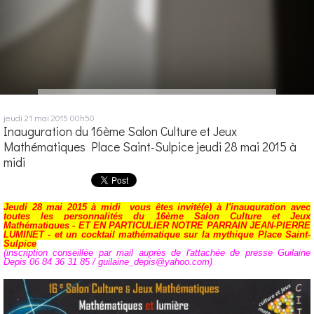
jeudi 21
mai 2015
00h50
Inauguration du 16ème Salon Culture et Jeux
Mathématiques Place Saint-Sulpice jeudi 28 mai 2015 à
midi
Jeudi 28 mai 2015 à midi vous êtes invité(e) à
l'inauguration avec
toutes les personnalités du 16ème Salon Culture et Jeux
Mathématiques - ET EN PARTICULIER NOTRE PARRAIN JEAN-PIERRE
LUMINET - et un cocktail
mathématique sur la mythique Place Saint-
Sulpice
(inscription conseillée par mail auprès de l'attachée de presse Guilaine
Depis 06 84 36 31 85 / guilaine_depis@yahoo.com)