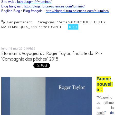
Site web :
luth.obspm.fr/~luminet/
Blog français :
http://blogs.futura-sciences.com/luminet/
English Blog : Blog français :
http://blogs.futura-sciences.com/e-luminet/
Lien permanent
Catégories :
16ème SALON CULTURE ET JEUX
MATHÉMATIQUES
,
Jean-Pierre LUMINET
0
lundi 18
mai 2015
09h25
Étonnants Voyageurs : Roger Taylor, finaliste du Prix
"Compagnie des pêches" 2015
Bonne
nouvell
e :
"
Mingming
au rythme
de la
houle
" de