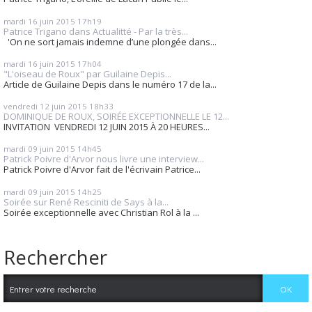
mardi 16
juin 2015
17h19
Patrice Trigano dans Actualitté - Par la très...
'On ne sort jamais indemne d’une plongée dans...
mardi 16
juin 2015
17h04
"L'oiseau de Roux" par Guilaine Depis...
Article de Guilaine Depis dans le numéro 17 de la...
vendredi 12
juin 2015
18h33
DOMINIQUE DE ROUX, SOIRÉE EXCEPTIONNELLE LE 12...
INVITATION VENDREDI 12 JUIN 2015 À 20 HEURES...
mardi 09
juin 2015
14h45
Patrick Poivre d'Arvor nous livre une interview...
Patrick Poivre d'Arvor fait de l'écrivain Patrice...
mardi 09
juin 2015
14h25
Soirée sur René Resciniti de Says à la...
Soirée exceptionnelle avec Christian Rol à la ...
Rechercher