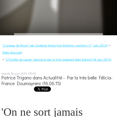
"L'oiseau de Roux" par Guilaine Depis (Livr'Arbitres, numéro 17, juin 2015)
Page d'accueil
"L'Oreille de Lacan" apprécié par le très exigeant Alan Argoul (24 juin 2015)
mardi 16
juin 2015
17h19
Patrice Trigano dans Actualitté - Par la très belle Félicia-
France Doumayrenc (16.06.15)
'On ne sort jamais