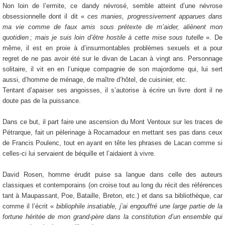
Non loin de l’ermite, ce dandy névrosé, semble atteint d’une névrose
obsessionnelle dont il dit «
ces manies, progressivement apparues dans
ma vie comme de faux amis sous prétexte de m’aider, aliènent mon
quotidien ; mais je suis loin d’être hostile à cette mise sous tutelle
». De
même, il est en proie à d’insurmontables problèmes sexuels et a pour
regret de ne pas avoir été sur le divan de Lacan à vingt ans. Personnage
solitaire, il vit en en l’unique compagnie de son majordome qui, lui sert
aussi, d’homme de ménage, de maître d’hôtel, de cuisinier, etc.
Tentant d’apaiser ses angoisses, il s’autorise à écrire un livre dont il ne
doute pas de la puissance.
Dans ce but, il part faire une ascension du Mont Ventoux sur les traces de
Pétrarque, fait un pèlerinage à Rocamadour en mettant ses pas dans ceux
de Francis Poulenc, tout en ayant en tête les phrases de Lacan comme si
celles-ci lui servaient de béquille et l’aidaient à vivre.
David Rosen, homme érudit puise sa langue dans celle des auteurs
classiques et contemporains (on croise tout au long du récit des références
tant à Maupassant, Poe, Bataille, Breton, etc.) et dans sa bibliothèque, car
comme il l’écrit «
bibliophile insatiable, j’ai engouffré une large partie de la
fortune héritée de mon grand-père dans la constitution d’un ensemble qui