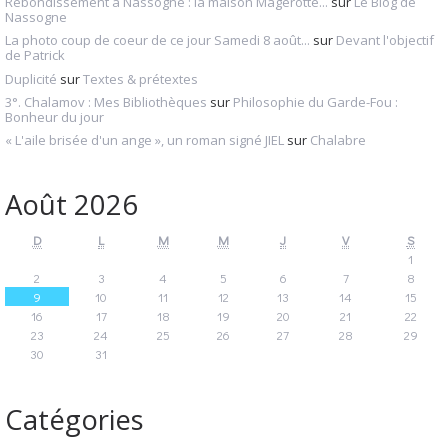
Rebondissement à Nassogne : la maison Magerotte...
sur
Le Blog de
Nassogne
La photo coup de coeur de ce jour Samedi 8 août...
sur
Devant l'objectif
de Patrick
Duplicité
sur
Textes & prétextes
3°. Chalamov : Mes Bibliothèques
sur
Philosophie du Garde-Fou :
Bonheur du jour
« L'aile brisée d'un ange », un roman signé JIEL
sur
Chalabre
Août 2026
D
L
M
M
J
V
S
1
2
3
4
5
6
7
8
9
10
11
12
13
14
15
16
17
18
19
20
21
22
23
24
25
26
27
28
29
30
31
Catégories