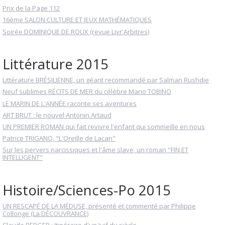
Prix de la Page 112
16ème SALON CULTURE ET JEUX MATHÉMATIQUES
Soirée DOMINIQUE DE ROUX (revue Livr'Arbitres)
Littérature 2015
Littérature BRÉSILIENNE, un géant recommandé par Salman Rushdie
Neuf sublimes RÉCITS DE MER du célèbre Mario TOBINO
LE MARIN DE L'ANNÉE raconte ses aventures
ART BRUT : le nouvel Antonin Artaud
UN PREMIER ROMAN qui fait revivre l'enfant qui sommeille en nous
Patrice TRIGANO, "L'Oreille de Lacan"
Sur les pervers narcissiques et l'âme slave, un roman "FIN ET
INTELLIGENT"
Histoire/Sciences-Po 2015
UN RESCAPÉ DE LA MÉDUSE, présenté et commenté par Philippe
Collonge (La DÉCOUVRANCE)
Claude BERGER : Itinéraire d'un Juif du siècle