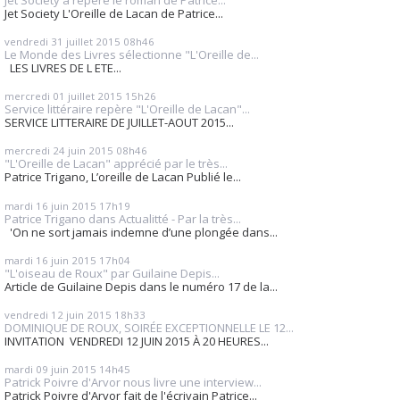
Jet Society L'Oreille de Lacan de Patrice...
vendredi 31
juillet 2015
08h46
Le Monde des Livres sélectionne "L'Oreille de...
LES LIVRES DE L ETE...
mercredi 01
juillet 2015
15h26
Service littéraire repère "L'Oreille de Lacan"...
SERVICE LITTERAIRE DE JUILLET-AOUT 2015...
mercredi 24
juin 2015
08h46
"L'Oreille de Lacan" apprécié par le très...
Patrice Trigano, L’oreille de Lacan Publié le...
mardi 16
juin 2015
17h19
Patrice Trigano dans Actualitté - Par la très...
'On ne sort jamais indemne d’une plongée dans...
mardi 16
juin 2015
17h04
"L'oiseau de Roux" par Guilaine Depis...
Article de Guilaine Depis dans le numéro 17 de la...
vendredi 12
juin 2015
18h33
DOMINIQUE DE ROUX, SOIRÉE EXCEPTIONNELLE LE 12...
INVITATION VENDREDI 12 JUIN 2015 À 20 HEURES...
mardi 09
juin 2015
14h45
Patrick Poivre d'Arvor nous livre une interview...
Patrick Poivre d'Arvor fait de l'écrivain Patrice...