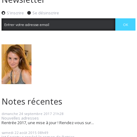
S'inscrire
Se désinscrire
Notes récentes
dimanche 24
septembre 2017
21h28
Nouvelles adresses
Rentrée 2017, une mise à jour ! Rendez-vous sur...
samedi 22
août 2015
08h49
Jet Society a repéré le roman de Patrice...