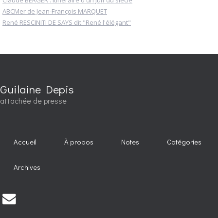
ABCMer de Jean-François MARQUET
René RESCINITI DE SAYS dit "René l'élégant"
Guilaine Depis
attachée de presse
Accueil
À propos
Notes
Catégories
Archives