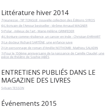
Littérature hiver 2014
7) Jeunesse - TIP TONGUE, nouvelle collection des Éditions SYROS
6) L'écrivain de l'Amour bestseller - Jérôme-Arnaud WAGNER
5) Polar - milieux de l'art - Marie-Hélène GRINFEDER
4) L'écriture comme résilience, un cancer en Inde - Christian EHRHART
3) Le docteur Richard SARTÈNE, une enfance juive
2) Un personnage de roman d'Amélie NOTHOMB : Mathieu SALADIN
1) Pour le 150ème anniversaire de la naissance de Camille Claudel, une
pièce de théâtre de Sophie JABÈS
ENTRETIENS PUBLIÉS DANS LE
MAGAZINE DES LIVRES
Sylvain TESSON
Événements 2015