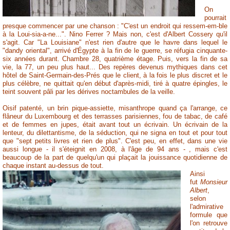
On
pourrait
presque commencer par une chanson : "C'est un endroit qui ressem-em-ble
à la Loui-sia-a-ne...". Nino Ferrer ? Mais non, c'est d'Albert Cossery qu'il
s'agit. Car "La Louisiane" n'est rien d'autre que le havre dans lequel le
"dandy oriental", arrivé d'Égypte à la fin de le guerre, se réfugia cinquante-
six années durant. Chambre 28, quatrième étage. Puis, vers la fin de sa
vie, la 77, un peu plus haut... Des repères devenus mythiques dans cet
hôtel de Saint-Germain-des-Prés que le client, à la fois le plus discret et le
plus célèbre, ne quittait qu'en début d'après-midi, tiré à quatre épingles, le
teint souvent pâli par les dérives noctambules de la veille.
Oisif patenté, un brin pique-assiette, misanthrope quand ça l'arrange, ce
flâneur du Luxembourg et des terrasses parisiennes, fou de tabac, de café
et de femmes en jupes, était avant tout un écrivain. Un écrivain de la
lenteur, du dilettantisme, de la séduction, qui ne signa en tout et pour tout
que "sept petits livres et rien de plus". C'est peu, en effet, dans une vie
aussi longue - il s'éteignit en 2008, à l'âge de 94 ans - , mais c'est
beaucoup de la part de quelqu'un qui plaçait la jouissance quotidienne de
chaque instant au-dessus de tout.
Ainsi
fut
Monsieur
Albert
,
selon
l'admirative
formule que
l'on retrouve