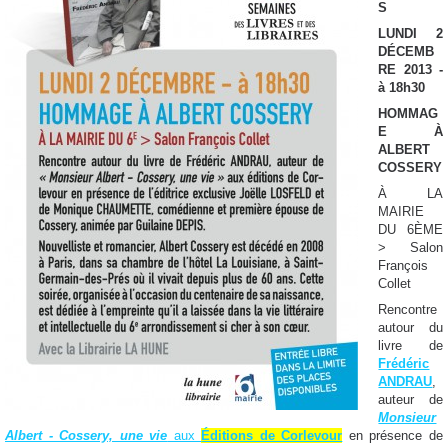
S
LUNDI 2
DÉCEMB
RE 2013 -
à 18h30
HOMMAG
E À
ALBERT
COSSERY
À LA
MAIRIE
DU 6ÈME
> Salon
François
Collet
Rencontre
autour du
livre de
Frédéric
ANDRAU
,
auteur de
Monsieur
Albert - Cossery, une vie
aux
Éditions de Corlevour
en présence de