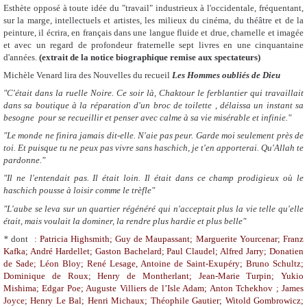
Esthète opposé à toute idée du "travail" industrieux à l'occidentale, fréquentant,
sur la marge, intellectuels et artistes, les milieux du
cinéma, du théâtre et de la
peinture, il écrira, en français dans une langue fluide et drue, charnelle et imagée
et avec un regard de
profondeur fraternelle sept livres en une cinquantaine
d'années.
(
extrait de la notice biographique remise aux spectateurs
)
Michèle Venard
lira des Nouvelles du recueil
Les Hommes oubliés de Dieu
"
C'était dans la ruelle Noire. Ce soir là, Chaktour le ferblantier qui travaillait
dans sa boutique à la réparation d'un broc de toilette , délaissa un instant sa
besogne pour se recueillir
et penser avec calme à sa vie misérable et infinie."
"Le monde ne finira jamais dit-elle. N'aie pas peur. Garde moi seulement près de
toi. Et puisque tu ne peux pas vivre sans haschich, je t'en apporterai. Qu'Allah te
pardonne."
"Il ne l'entendait pas. Il était loin. Il était dans ce champ prodigieux où le
haschich pousse à loisir comme le trèfle"
"L'aube se leva sur un quartier régénéré qui n'acceptait plus la vie telle qu'elle
était, mais voulait la dominer, la rendre plus hardie et plus belle"
*
dont :
Patricia Highsmith; Guy de Maupassant; Marguerite Yourcenar; Franz
Kafka; André Hardellet; Gaston Bachelard; Paul Claudel; Alfred Jarry; Donatien
de Sade; Léon Bloy; René Lesage, Antoine de Saint-Exupéry; Bruno Schultz;
Dominique
de Roux; Henry de
Montherlant; Jean-Marie Turpin; Yukio
Mishima; Edgar Poe; Auguste Villiers de l’Isle Adam; Anton Tchekhov ; James
Joyce; Henry Le Bal; Henri Michaux; Théophile Gautier; Witold Gombrowicz;