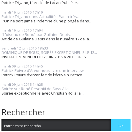
Patrice Trigano, L’oreille de Lacan Publié le...
mardi 16
juin 2015
17h19
Patrice Trigano dans Actualitté - Par la très...
'On ne sort jamais indemne d’une plongée dans...
mardi 16
juin 2015
17h04
"L'oiseau de Roux" par Guilaine Depis...
Article de Guilaine Depis dans le numéro 17 de la...
vendredi 12
juin 2015
18h33
DOMINIQUE DE ROUX, SOIRÉE EXCEPTIONNELLE LE 12...
INVITATION VENDREDI 12 JUIN 2015 À 20 HEURES...
mardi 09
juin 2015
14h45
Patrick Poivre d'Arvor nous livre une interview...
Patrick Poivre d'Arvor fait de l'écrivain Patrice...
mardi 09
juin 2015
14h25
Soirée sur René Resciniti de Says à la...
Soirée exceptionnelle avec Christian Rol à la ...
Rechercher