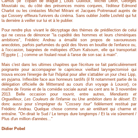
Camus (le "copain de drague"), Louis Guilloux, Michel Déon, Georges
Moustaki ou, du côté des présences moins conjures, l'éditeur Edmond
Charlot ou les cinéastes Michel Mitrani et Jacques Poitrenaud auprès de
qui Cossery effleura l'univers du cinéma. Sans oublier Joëlle Losfeld qui fut
la dernière à veiller sur lui et à le publier.
Pour rendre plus vivant le décryptage des thèmes de prédilection de celui
qui ne cessa de dénoncer "la cupidité des hommes et leurs chimériques
ambitions", Frédéric Andrau a émaillé son propos de savoureuses
anecdotes, parfois parfumées du goût des fèves en bouillie de l'enfance ou,
à l'occasion, baignées de mélopées d'Oum Kalsoum, elle qui transportait
l'Égypte (...) comme un foulard noué à l'anse de son sac à main".
Mais c'est dans les ultimes chapitres que l'écriture se fait particulièrement
poignante pour accompagner le capricieux vieillard laryngectomisé qui
trouva encore l'énergie de fuir l'hôpital pour aller s'attabler un jour chez Lipp,
en pyjama. Inflexible face aux honneurs tardifs (il fit notamment partie de la
délégation officielle de Mitterrand au cours d'un voyage à Louxor), ce
maître de l'ironie et de la comédie sociale aurait eu cent ans le 3 novembre
2013.
Belle occasion pour rouvrir, entre autres,
Mendiants et
Orgueilleux
,
Les Couleurs de l'infamie
ou
Une ambition dans le désert
. Et
donc aussi pour s'imprégner du
"Cossery tour"
fidèlement restitué par
Frédéric Andrau. Quelque chose comme un air entêtant qui charme et
entraîne.
"On dirait le Sud / Le temps dure longtemps / Et la vie sûrement /
Plus d'un million d'années..."
Didier Pobel