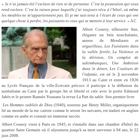
« Je n’ai jamais été l’esclave de rien ni de personne. C’est la possession qui vous
rend esclave. C’est la raison pour laquelle
j’ai toujours vécu à l’hôtel, où même
les meubles ne m’appartiennent pas. Et je me suis tenu à l’écart de ceux qui ont
quelque chose à
perdre, les puissants et ceux qui se mettent à leur service.
»
A C
Albert Cossery, silhouette fine,
élégante un brin nonchalante,
auteur de
Mendiants et
orgueilleux
,
Les Fainéants dans
la vallée fertile
,
La Violence et
la dérision
,
Un complot de
saltimbanques
,
Une Ambition
dans le désert
,
Les Couleurs de
l'infamie
,
est né le
3
novembre
1913 au Caire et entre en 1926
au Lycée Français de la ville.Ecrivain précoce il participe à la diffusion du
surréalisme au Caire par
le groupe Art et liberté et crée avec le poète Edmond
Jabès et le peintre Ramsès Younane la revue
La Part du sable.
Son premier livre
Les Hommes oubliés de Dieu
(1940), soutenu par Henry Miller, organiquement
lié au monde de la rue cairote comme le seront les suivants,
est traduit en anglais
comme en arabe et connait un immense succès.
Albert Cossery vient à Paris en 1945, et s'installe dans une chambre d'hôtel du
quartier Saint Germain où il séjournera jusqu'à sa mort survenue à 94 ans, le 22
juin 2008.