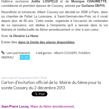
l'éditrice exclusive
Joëlle LOSFELD
et de
Monique CHAUMETTE
,
comédienne et première épouse de Cossery, animée par
Guilaine DEPIS
.
Nouvelliste et romancier, Albert Cossery est décédé en 2008 à Paris, dans
sa chambre de l'hôtel La Louisiane, à Saint-Germain-des-Prés où il vivait
depuis plus de 60 ans. Cette soirée, organisée à l'occasion du centenaire
de sa naissance, est dédiée à l'empreinte qu'il a laissée dans la vie
littéraire et intellectuelle du 6ème arrondissement si cher à son coeur.
Avec
la librairie La Hune
Entrée libre
dans la limite des places disponibles
.
Lien permanent
Catégories :
Albert COSSERY
,
Frédéric
ANDRAU
0
mercredi 20
novembre 2013
17h28
Carton d'invitation officiel de la Mairie du 6ème pour la
soirée Cossery du 2 décembre 2013
Jean-Pierre Lecoq
, Maire du 6ème arrondissement,