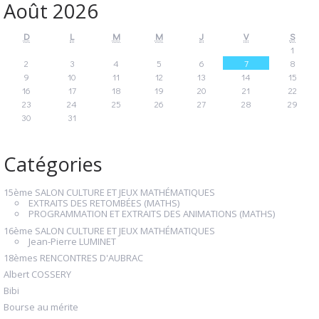
Août 2026
D
L
M
M
J
V
S
1
2
3
4
5
6
7
8
9
10
11
12
13
14
15
16
17
18
19
20
21
22
23
24
25
26
27
28
29
30
31
Catégories
15ème SALON CULTURE ET JEUX MATHÉMATIQUES
EXTRAITS DES RETOMBÉES (MATHS)
PROGRAMMATION ET EXTRAITS DES ANIMATIONS (MATHS)
16ème SALON CULTURE ET JEUX MATHÉMATIQUES
Jean-Pierre LUMINET
18èmes RENCONTRES D'AUBRAC
Albert COSSERY
Bibi
Bourse au mérite