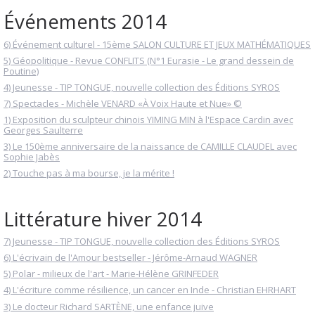
Événements 2014
6) Événement culturel - 15ème SALON CULTURE ET JEUX MATHÉMATIQUES
5) Géopolitique - Revue CONFLITS (N°1 Eurasie - Le grand dessein de
Poutine)
4) Jeunesse - TIP TONGUE, nouvelle collection des Éditions SYROS
7) Spectacles - Michèle VENARD «À Voix Haute et Nue» ©
1) Exposition du sculpteur chinois YIMING MIN à l'Espace Cardin avec
Georges Saulterre
3) Le 150ème anniversaire de la naissance de CAMILLE CLAUDEL avec
Sophie Jabès
2) Touche pas à ma bourse, je la mérite !
Littérature hiver 2014
7) Jeunesse - TIP TONGUE, nouvelle collection des Éditions SYROS
6) L'écrivain de l'Amour bestseller - Jérôme-Arnaud WAGNER
5) Polar - milieux de l'art - Marie-Hélène GRINFEDER
4) L'écriture comme résilience, un cancer en Inde - Christian EHRHART
3) Le docteur Richard SARTÈNE, une enfance juive