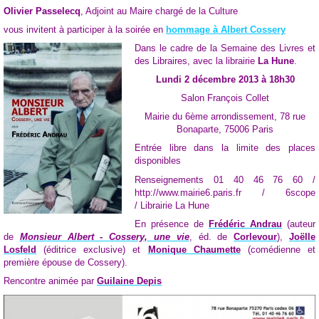
Olivier Passelecq
, Adjoint au Maire chargé de la Culture
vous invitent à participer à la soirée en
hommage à Albert Cossery
Dans le cadre de la Semaine des Livres et
des Libraires, avec la librairie
La Hune
.
Lundi 2 décembre 2013 à 18h30
Salon François Collet
Mairie du 6ème arrondissement, 78 rue
Bonaparte, 75006 Paris
Entrée libre dans la limite des places
disponibles
Renseignements 01 40 46 76 60 /
http://www.mairie6.paris.fr / 6scope
/
Librairie La Hune
En présence de
Frédéric Andrau
(auteur
de
Monsieur Albert - Cossery, une vie
, éd. de
Corlevour
),
Joëlle
Losfeld
(éditrice exclusive) et
Monique Chaumette
(comédienne et
première épouse de Cossery).
Rencontre animée par
Guilaine Depis