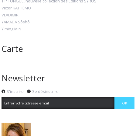
TIP TONGUE, nouvelle collection des Éditions SYROS
Victor KATHÉMO
VLADIMIR
YAMADA Sôshô
Yiming MIN
Carte
Newsletter
S'inscrire
Se désinscrire