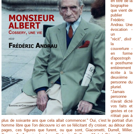
en titre de la
biographie
que vient de
publier
Frédéric
Andrau. Une
évocation -
un
"récit",
dixit
la
couverture -
en forme
d'apostroph
e posthume
entièrement
écrite à la
deuxième
personne du
pluriel.
"Jamais
personne
n'avait dicté
vos faits et
gestes et ce
n'était pas à
plus de soixante ans que cela allait commencer." Oui, c'est le portrait d'un
homme libre que l'on découvre ici en se félicitant d'y croiser, au détour des
pages, ces figures que furent, ou que sont, Giacometti, Durrell, Miller,