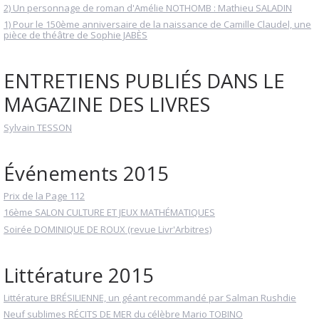
2) Un personnage de roman d'Amélie NOTHOMB : Mathieu SALADIN
1) Pour le 150ème anniversaire de la naissance de Camille Claudel, une
pièce de théâtre de Sophie JABÈS
ENTRETIENS PUBLIÉS DANS LE
MAGAZINE DES LIVRES
Sylvain TESSON
Événements 2015
Prix de la Page 112
16ème SALON CULTURE ET JEUX MATHÉMATIQUES
Soirée DOMINIQUE DE ROUX (revue Livr'Arbitres)
Littérature 2015
Littérature BRÉSILIENNE, un géant recommandé par Salman Rushdie
Neuf sublimes RÉCITS DE MER du célèbre Mario TOBINO