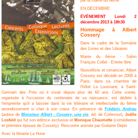
par la mairie du 6ème.
EN DÉCEMBRE
ÉVÉNEMENT Lundi 2
décembre 2013 à 18h30
Hommage à Albert
Cossery
Dans le cadre de la Semaine
des Livres et des Libraires
Mairie du 6ème - Salon
François Collet - Entrée libre
Nouvelliste et romancier, Albert
Cossery est décédé en 2008 à
Paris, dans sa chambre de
l'hôtel La Louisiane, à Saint-
Germain des Prés où il vivait depuis plus de 60 ans. Cette soirée,
organisée à l'occasion du centenaire de sa naissance, est dédiée à
l'empreinte qu'il a laissée dans la vie littéraire et intellectuelle du 6ème
arrondissement si cher à son coeur. En présence de
Frédéric Andrau
(auteur de
Monsieur Albert - Cossery, une vie
, éd. de Corlevour),
Joëlle
Losfeld
qui fut son éditrice exclusive et
Monique Chaumette
(comédienne
et première épouse de Cossery). Rencontre animée par Guilaine Depis
Avec la librairie La Hune