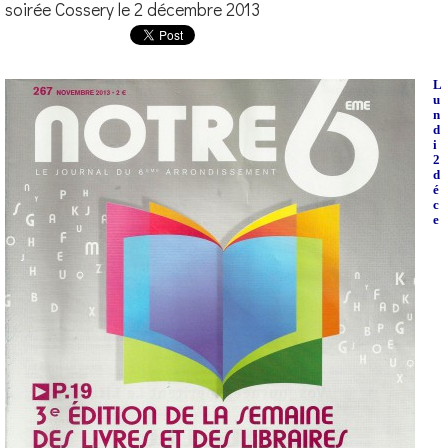
soirée Cossery le 2 décembre 2013
L
u
n
d
i
2
d
é
c
e