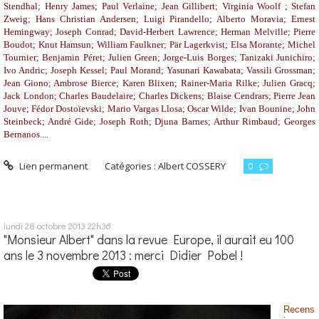
Stendhal; Henry James; Paul Verlaine; Jean Gillibert; Virginia Woolf ; Stefan
Zweig; Hans Christian Andersen; Luigi Pirandello; Alberto Moravia; Ernest
Hemingway; Joseph Conrad; David-Herbert Lawrence; Herman Melville; Pierre
Boudot; Knut Hamsun; William Faulkner; Pär Lagerkvist; Elsa Morante; Michel
Tournier; Benjamin Péret; Julien Green; Jorge-Luis Borges; Tanizaki Junichiro;
Ivo Andric; Joseph Kessel; Paul Morand; Yasunari Kawabata; Vassili Grossman;
Jean Giono; Ambrose Bierce; Karen Blixen; Rainer-Maria Rilke; Julien Gracq;
Jack London; Charles Baudelaire; Charles Dickens; Blaise Cendrars; Pierre Jean
Jouve; Fédor Dostoïevski; Mario Vargas Llosa; Oscar Wilde; Ivan Bounine; John
Steinbeck; André Gide; Joseph Roth; Djuna Barnes; Arthur Rimbaud; Georges
Bernanos....
Lien permanent
Catégories :
Albert COSSERY
0
lundi 28
octobre 2013
22h36
"Monsieur Albert" dans la revue Europe, il aurait eu 100
ans le 3 novembre 2013 : merci Didier Pobel !
Recens