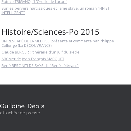
Patrice TRIGANO, "L'Oreille de Lacan"
Sur les pervers narcissiques et l'âme slave, un roman "FIN ET
INTELLIGENT"
Histoire/Sciences-Po 2015
UN RESCAPÉ DE LA MÉDUSE, présenté et commenté par Philippe
Collonge (La DÉCOUVRANCE)
Claude BERGER : Itinéraire d'un Juif du siècle
ABCMer de Jean-François MARQUET
René RESCINITI DE SAYS dit "René l'élégant"
Guilaine Depis
attachée de presse