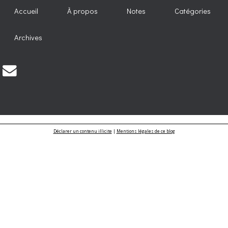
Accueil
À propos
Notes
Catégories
Archives
Déclarer un contenu illicite
|
Mentions légales de ce blog