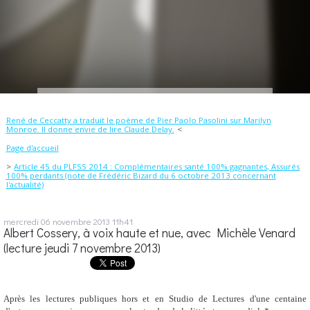
René de Ceccatty a traduit le poème de Pier Paolo Pasolini sur Marilyn
Monroe. Il donne envie de lire Claude Delay.
Page d'accueil
Article 45 du PLFSS 2014 : Complémentaires santé 100% gagnantes, Assurés
100% perdants (note de Frédéric Bizard du 6 octobre 2013 concernant
l'actualité)
mercredi 06
novembre 2013
11h41
Albert Cossery, à voix haute et nue, avec Michèle Venard
(lecture jeudi 7 novembre 2013)
Après les lectures publiques hors et en Studio de Lectures d'une centaine