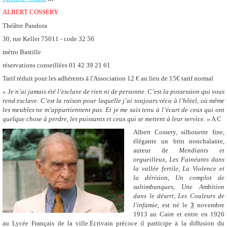
ALBERT COSSERY
Théâtre Pandora
30, rue Keller 75011 -
code 32 56
métro Bastille
réservations conseillées 01 42 39 21 61
Tarif réduit pour les adhérents à l'Association 12 € au lieu de 15€ tarif normal
« Je n’ai jamais été l’esclave de rien ni de personne. C’est la possession qui vous
rend esclave. C’est la raison pour laquelle
j’ai toujours vécu à l’hôtel, où même
les meubles ne m’appartiennent pas. Et je me suis tenu à l’écart de ceux qui ont
quelque chose à
perdre, les puissants et ceux qui se mettent à leur service.
»
A C
Albert Cossery, silhouette fine,
élégante un brin nonchalante,
auteur de
Mendiants et
orgueilleux
,
Les Fainéants dans
la vallée fertile
,
La Violence et
la dérision
,
Un complot de
saltimbanques
,
Une Ambition
dans le désert
,
Les Couleurs de
l'infamie
,
est né le
3
novembre
1913 au Caire et entre en 1926
au Lycée Français de la ville.Ecrivain précoce il participe à la diffusion du