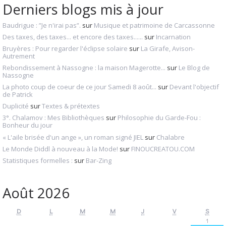
Derniers blogs mis à jour
Baudrigue : ”Je n'irai pas”.
sur
Musique et patrimoine de Carcassonne
Des taxes, des taxes... et encore des taxes......
sur
Incarnation
Bruyères : Pour regarder l'éclipse solaire
sur
La Girafe, Avison-
Autrement
Rebondissement à Nassogne : la maison Magerotte...
sur
Le Blog de
Nassogne
La photo coup de coeur de ce jour Samedi 8 août...
sur
Devant l'objectif
de Patrick
Duplicité
sur
Textes & prétextes
3°. Chalamov : Mes Bibliothèques
sur
Philosophie du Garde-Fou :
Bonheur du jour
« L'aile brisée d'un ange », un roman signé JIEL
sur
Chalabre
Le Monde Diddl à nouveau à la Mode!
sur
FINOUCREATOU.COM
Statistiques formelles :
sur
Bar-Zing
Août 2026
D
L
M
M
J
V
S
1