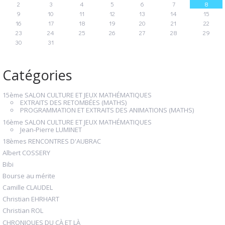
2
3
4
5
6
7
8
9
10
11
12
13
14
15
16
17
18
19
20
21
22
23
24
25
26
27
28
29
30
31
Catégories
15ème SALON CULTURE ET JEUX MATHÉMATIQUES
EXTRAITS DES RETOMBÉES (MATHS)
PROGRAMMATION ET EXTRAITS DES ANIMATIONS (MATHS)
16ème SALON CULTURE ET JEUX MATHÉMATIQUES
Jean-Pierre LUMINET
18èmes RENCONTRES D'AUBRAC
Albert COSSERY
Bibi
Bourse au mérite
Camille CLAUDEL
Christian EHRHART
Christian ROL
CHRONIQUES DU ÇÀ ET LÀ