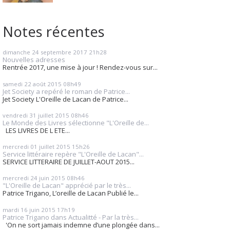
Notes récentes
dimanche 24
septembre 2017
21h28
Nouvelles adresses
Rentrée 2017, une mise à jour ! Rendez-vous sur...
samedi 22
août 2015
08h49
Jet Society a repéré le roman de Patrice...
Jet Society L'Oreille de Lacan de Patrice...
vendredi 31
juillet 2015
08h46
Le Monde des Livres sélectionne "L'Oreille de...
LES LIVRES DE L ETE...
mercredi 01
juillet 2015
15h26
Service littéraire repère "L'Oreille de Lacan"...
SERVICE LITTERAIRE DE JUILLET-AOUT 2015...
mercredi 24
juin 2015
08h46
"L'Oreille de Lacan" apprécié par le très...
Patrice Trigano, L’oreille de Lacan Publié le...
mardi 16
juin 2015
17h19
Patrice Trigano dans Actualitté - Par la très...
'On ne sort jamais indemne d’une plongée dans...