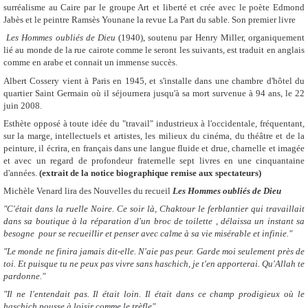
surréalisme au Caire par
le groupe Art et liberté et crée avec le poète Edmond
Jabès et le peintre Ramsès Younane la revue
La Part du sable.
Son premier livre
Les Hommes oubliés de Dieu
(1940), soutenu par Henry Miller, organiquement
lié au monde de la rue cairote comme le seront les suivants,
est traduit en anglais
comme en arabe et connait un immense succès.
Albert Cossery vient à Paris en 1945, et s'installe dans une chambre d'hôtel du
quartier Saint Germain où il séjournera jusqu'à sa mort survenue à 94 ans, le 22
juin 2008.
Esthète opposé à toute idée du "travail" industrieux à l'occidentale, fréquentant,
sur la marge, intellectuels et artistes, les milieux du
cinéma, du théâtre et de la
peinture, il écrira, en français dans une langue fluide et drue, charnelle et imagée
et avec un regard de
profondeur fraternelle sept livres en une cinquantaine
d'années.
(
extrait de la notice biographique remise aux spectateurs
)
Michèle Venard
lira des Nouvelles du recueil
Les Hommes oubliés de Dieu
"
C'était dans la ruelle Noire. Ce soir là, Chaktour le ferblantier qui travaillait
dans sa boutique à la réparation d'un broc de toilette , délaissa un instant sa
besogne pour se recueillir
et penser avec calme à sa vie misérable et infinie."
"Le monde ne finira jamais dit-elle. N'aie pas peur. Garde moi seulement près de
toi. Et puisque tu ne peux pas vivre sans haschich, je t'en apporterai. Qu'Allah te
pardonne."
"Il ne l'entendait pas. Il était loin. Il était dans ce champ prodigieux où le
haschich pousse à loisir comme le trèfle"