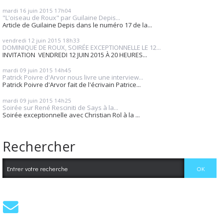
mardi 16
juin 2015
17h04
"L'oiseau de Roux" par Guilaine Depis...
Article de Guilaine Depis dans le numéro 17 de la...
vendredi 12
juin 2015
18h33
DOMINIQUE DE ROUX, SOIRÉE EXCEPTIONNELLE LE 12...
INVITATION VENDREDI 12 JUIN 2015 À 20 HEURES...
mardi 09
juin 2015
14h45
Patrick Poivre d'Arvor nous livre une interview...
Patrick Poivre d'Arvor fait de l'écrivain Patrice...
mardi 09
juin 2015
14h25
Soirée sur René Resciniti de Says à la...
Soirée exceptionnelle avec Christian Rol à la ...
Rechercher