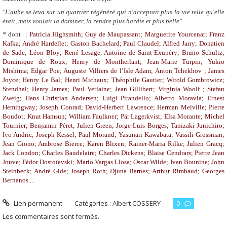
"L'aube se leva sur un quartier régénéré qui n'acceptait plus la vie telle qu'elle
était, mais voulait la dominer, la rendre plus hardie et plus belle"
*
dont :
Patricia Highsmith; Guy de Maupassant; Marguerite Yourcenar; Franz
Kafka; André Hardellet; Gaston Bachelard; Paul Claudel; Alfred Jarry; Donatien
de Sade; Léon Bloy; René Lesage, Antoine de Saint-Exupéry; Bruno Schultz;
Dominique
de Roux; Henry de
Montherlant; Jean-Marie Turpin; Yukio
Mishima; Edgar Poe; Auguste Villiers de l’Isle Adam; Anton Tchekhov ; James
Joyce; Henry Le Bal; Henri Michaux; Théophile Gautier; Witold Gombrowicz;
Stendhal; Henry James; Paul Verlaine; Jean Gillibert; Virginia Woolf ; Stefan
Zweig; Hans Christian Andersen; Luigi Pirandello; Alberto Moravia; Ernest
Hemingway; Joseph Conrad; David-Herbert Lawrence; Herman Melville; Pierre
Boudot; Knut Hamsun; William Faulkner; Pär Lagerkvist; Elsa Morante; Michel
Tournier; Benjamin Péret; Julien Green; Jorge-Luis Borges; Tanizaki Junichiro;
Ivo Andric; Joseph Kessel; Paul Morand; Yasunari Kawabata; Vassili Grossman;
Jean Giono; Ambrose Bierce; Karen Blixen; Rainer-Maria Rilke; Julien Gracq;
Jack London; Charles Baudelaire; Charles Dickens; Blaise Cendrars; Pierre Jean
Jouve; Fédor Dostoïevski; Mario Vargas Llosa; Oscar Wilde; Ivan Bounine; John
Steinbeck; André Gide; Joseph Roth; Djuna Barnes; Arthur Rimbaud; Georges
Bernanos....
Lien permanent
Catégories :
Albert COSSERY
0
Les commentaires sont fermés.