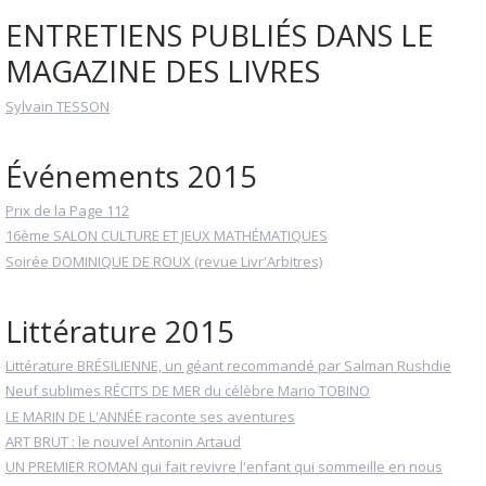
ENTRETIENS PUBLIÉS DANS LE
MAGAZINE DES LIVRES
Sylvain TESSON
Événements 2015
Prix de la Page 112
16ème SALON CULTURE ET JEUX MATHÉMATIQUES
Soirée DOMINIQUE DE ROUX (revue Livr'Arbitres)
Littérature 2015
Littérature BRÉSILIENNE, un géant recommandé par Salman Rushdie
Neuf sublimes RÉCITS DE MER du célèbre Mario TOBINO
LE MARIN DE L'ANNÉE raconte ses aventures
ART BRUT : le nouvel Antonin Artaud
UN PREMIER ROMAN qui fait revivre l'enfant qui sommeille en nous