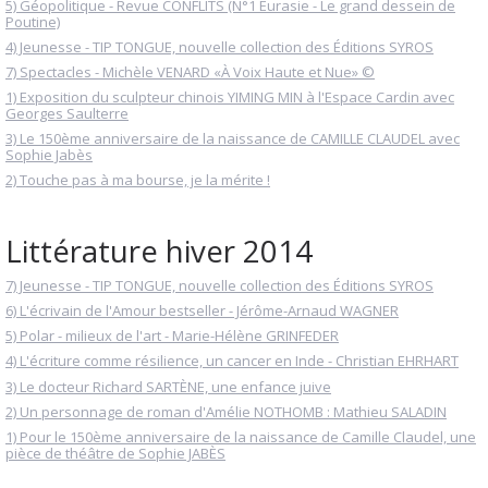
5) Géopolitique - Revue CONFLITS (N°1 Eurasie - Le grand dessein de
Poutine)
4) Jeunesse - TIP TONGUE, nouvelle collection des Éditions SYROS
7) Spectacles - Michèle VENARD «À Voix Haute et Nue» ©
1) Exposition du sculpteur chinois YIMING MIN à l'Espace Cardin avec
Georges Saulterre
3) Le 150ème anniversaire de la naissance de CAMILLE CLAUDEL avec
Sophie Jabès
2) Touche pas à ma bourse, je la mérite !
Littérature hiver 2014
7) Jeunesse - TIP TONGUE, nouvelle collection des Éditions SYROS
6) L'écrivain de l'Amour bestseller - Jérôme-Arnaud WAGNER
5) Polar - milieux de l'art - Marie-Hélène GRINFEDER
4) L'écriture comme résilience, un cancer en Inde - Christian EHRHART
3) Le docteur Richard SARTÈNE, une enfance juive
2) Un personnage de roman d'Amélie NOTHOMB : Mathieu SALADIN
1) Pour le 150ème anniversaire de la naissance de Camille Claudel, une
pièce de théâtre de Sophie JABÈS