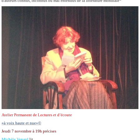
d'auteurs connus, inconnus ou mal entendus de la littérature mondiale*
Atelier Permanent de Lectures et d’écoute
«à voix haute et nue»©
Jeudi 7 novembre
à 19h précises
Michèle Venard
lit