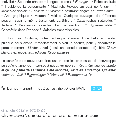
Incivilité * Seconde chance * Longues peines.
L’Etranger
: * Peine capitale
* Trouble de la personnalité * Maghreb.
Voyage au bout de la nuit : *
Médecine sociale * Banlieue * Syndrome pos
ttraumatique. Le Petit Prince
:
* Arts graphiques * Mouton * Aridité. Quelques ouvrages de référence
peuvent subir le même traitement. La Bible : * Catastrophes naturelles *
Judéité * Procréation assistée. Le Kama-sutra : * Hyperse
xualité *
Géométrie dans l’espace * Maladies transmissibles.
En tout cas, Guilaine, votre technique s’avère d’une belle efficacité,
puisque nous avons immédiatement ouvert le paquet, pour y découvrir le
premier roman d’Olivier Javal (c’est un pseudo, semble-t-il), titré
Clown
blanc, nez rouge, aux éditions Kirographaires
.
La quatrième de couverture tient assez bien les promesses de l’enveloppe
puisqu’elle annonce :
«Lorsqu’il découvre que sa mère a été une résistante
et qu’une partie de sa famille a été déportée, Jacques s’interroge. Qui est-il
vraiment : Juif ? Egyptologue ? Dépressif ?
Entrepreneur ?»
Lien permanent
Catégories :
Bibi
,
Olivier JAVAL
0
dimanche 08
juillet 2012
20h05
Olivier Javal*, une autofiction ordinaire sur un sujet