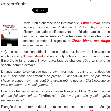
extraordinaire
Docteur puis chercheur en informatique,
Olivier Javal
, après
un long passage dans l'industrie de l'informatique et des
télécommunications bifurque vers la médiation familiale et le
droit de la famille. Auteur d'une trentaine de nouvelles, dont
certaines primées, il signe avec
Clown blanc, nez rouge
son premier roman.
* Ça, c'est la version officielle, celle écrite sur le roman. L'inavouable
réalité, c'est qu'
Olivier Javal
est aussi polytechnicien, sous un autre nom.
Il préfère le taire, pensant avoir davantage de chances d'être ainsi pris au
sérieux comme écrivain.
Etrange appel téléphonique que le sien, hier matin, comme un cadeau du
Ciel :
"J'aimerais une attachée de presse... J'ai écrit un livre, oh pas grand
chose, presque rien, mais peut-être quand même que si... C'est pourquoi je
vous contacte, on ne sait jamais..."
Puis trois heures après en terrasse malgré l'orage au Flore
"Ma femme me
dit que j'ai une écriture
"ordinaire"
... Ce n'est pas très gentil : qu'en
pensez-vous ?"
Plongée dans son roman depuis ce matin, j'en pense...le contraire ! Mais je