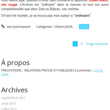
vous laisse juge, aspirant à vous faire connaître et apprécier
Clown blanc,
nez rouge
. L'écriture est
"ordinaire"
dans la mesure où tout est aussi
compréhensible que dans Zola ou Balzac, ses maîtres.
S'il est fort humble, je ne trouve pas mon auteur si
"ordinaire"
.
Lien permanent
Catégories :
Olivier JAVAL
0
1
2
Page suivante
À propos
PRESTATIONS : RELATIONS PRESSE ET PUBLIQUES Le premier...
Lire la
suite
Archives
septembre 2017
août 2015
juillet 2015