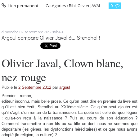
Lien permanent
Catégories :
Bibi
,
Olivier JAVAL
0
dimanche 02
septembre 2012
16h43
Argoul compare Olivier Javal à... Stendhal !
Olivier Javal, Clown blanc,
nez rouge
Publié le
2 Septembre 2012
par
argoul
Premier roman,
éditeur inconnu, mais belle prose. Ce qu’on peut dire en premier du livre est
qu’il est bien écrit, Stendhal au XXIème siècle. Ce qu’on peut ajouter est
qu’il s’agit d’un roman de la transmission. La quête est celle de quoi léguer
: qu’a-t-on reçu à la naissance ? Puis au cours de son éducation ?
Comment transmettre à son fils ou sa fille ce dont nous ne sommes que
dépositaire (les gènes, les dysfonctions héréditaires) et ce que nous avons
adopté (la religion, la culture) ?