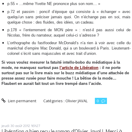
p.55 « …même Yvette NE prononce plus son nom… »
p.72 et passim : poncif d’époque qui consiste à « échanger » avec
quelqu’un sans préciser jamais quoi. On n’échange pas en soi, mais
quelque chose : des fluides, des idées, un cadeau.
p.178 « l’enterrement de MON père » : n’est-il pas aussi celui de
Nicolas, frère du narrateur, auquel celui-ci s’adresse ?
L’orthographe du fastfoodeur McDonald’s n’a rien à voir avec celle du
maréchal d’empire Mac Donald, qui a un boulevard à Paris. Lieutenant-
colonel s’écrit sans majuscules et avec trait d’union.
Si vous voulez mesurer la fatuité intello-bobo du médiatique à la
mode, ne manquez surtout pas
l’article de Libération
: il ne porte
surtout pas sur le livre mais sur le buzz médiatique d’une attachée de
presse assez rusée pour faire mouche ! La bêtise de la mode…
Flaubert en aurait fait tout un livre trempé dans l’acide.
Lien permanent
Catégories :
Olivier JAVAL
0
jeudi 30
août 2012
16h27
Libération a bien reçu le roman d'Olivier Javal ! Merci à