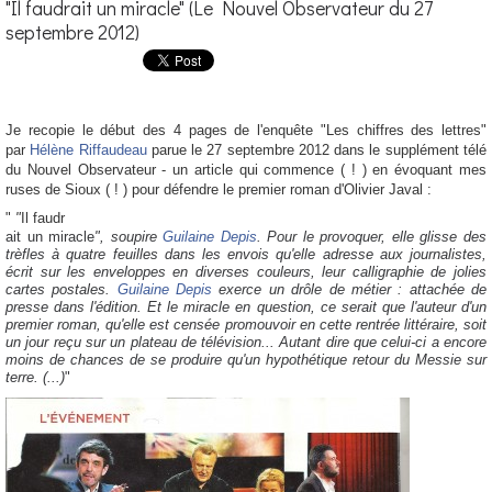
"Il faudrait un miracle" (Le Nouvel Observateur du 27
septembre 2012)
Je recopie le début des 4 pages de l'enquête "Les chiffres des lettres"
par
Hélène Riffaudeau
parue le 27 septembre 2012 dans le supplément télé
du Nouvel Observateur - un article qui commence ( ! ) en évoquant mes
ruses de Sioux ( ! ) pour défendre le premier roman d'Olivier Javal :
"
"
Il faudr
ait un miracle
", soupire
Guilaine Depis
. Pour le provoquer, elle glisse des
trèfles à quatre feuilles dans les envois qu'elle adresse aux journalistes,
écrit sur les enveloppes en diverses couleurs, leur calligraphie de jolies
cartes postales.
Guilaine Depis
exerce un drôle de métier : attachée de
presse dans l'édition. Et le miracle en question, ce serait que l'auteur d'un
premier roman, qu'elle est censée promouvoir en cette rentrée littéraire, soit
un jour reçu sur un plateau de télévision... Autant dire que celui-ci a encore
moins de chances de se produire qu'un hypothétique retour du Messie sur
terre. (...)
"