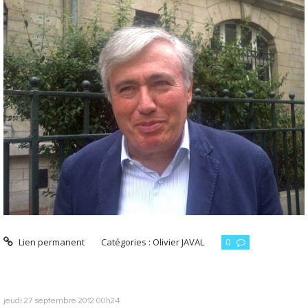
Lien permanent
Catégories :
Olivier JAVAL
0
jeudi 27
septembre 2012
00h24