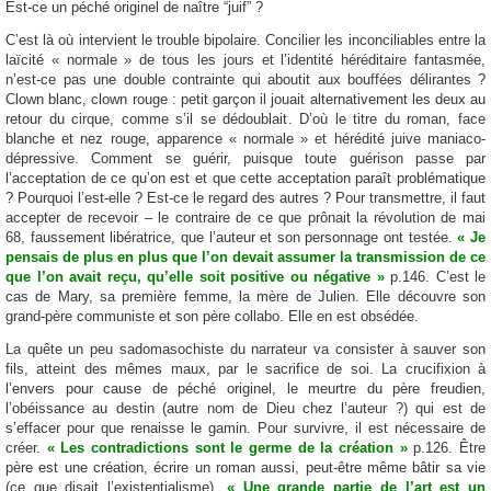
Est-ce un péché originel de naître “juif” ?
C’est là où intervient le trouble bipolaire. Concilier les inconciliables entre la
laïcité « normale » de tous les jours et l’identité héréditaire fantasmée,
n’est-ce pas une double contrainte qui aboutit aux bouffées délirantes ?
Clown blanc, clown rouge : petit garçon il jouait alternativement les deux au
retour du cirque, comme s’il se dédoublait. D’où le titre du roman, face
blanche et nez rouge, apparence « normale » et hérédité juive maniaco-
dépressive. Comment se guérir, puisque toute guérison passe par
l’acceptation de ce qu’on est et que cette acceptation paraît problématique
? Pourquoi l’est-elle ? Est-ce le regard des autres ? Pour transmettre, il faut
accepter de recevoir – le contraire de ce que prônait la révolution de mai
68, faussement libératrice, que l’auteur et son personnage ont testée.
« Je
pensais de plus en plus que l’on devait assumer la transmission de ce
que l’on avait reçu, qu’elle soit positive ou négative »
p.146. C’est le
cas de Mary, sa première femme, la mère de Julien. Elle découvre son
grand-père communiste et son père collabo. Elle en est obsédée.
La quête un peu sadomasochiste du narrateur va consister à sauver son
fils, atteint des mêmes maux, par le sacrifice de soi. La crucifixion à
l’envers pour cause de péché originel, le meurtre du père freudien,
l’obéissance au destin (autre nom de Dieu chez l’auteur ?) qui est de
s’effacer pour que renaisse le gamin. Pour survivre, il est nécessaire de
créer.
« Les contradictions sont le germe de la création »
p.126. Être
père est une création, écrire un roman aussi, peut-être même bâtir sa vie
(ce que disait l’existentialisme).
« Une grande partie de l’art est un