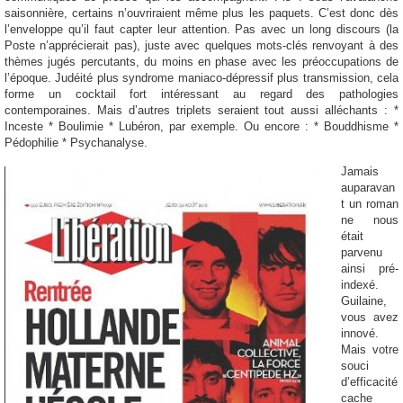
saisonnière, certains n’o
uvr
iraient même plus les paquets. C’est donc dès
l’enveloppe
qu’il faut capter leur attention. Pas avec un long discours (la
Poste n’apprécierait pas), juste avec quelques mots-clés renvoyant à des
thèmes jugés percutants, du moins en phase avec les préoccupations de
l’époque. Judéité plus syndrome maniaco-dépressif plus transmission, cela
forme un cocktail fort intéressa
nt au regard des pathologies
contemporaines. Mais d’autres
triplets seraient tout aussi alléchants : *
Inceste * Boulimie * Lubéron, par exemple. Ou encore : * Bouddhisme *
Pédophilie * Psychanalyse.
Jamais
auparavan
t un roman
ne nous
était
parvenu
ainsi pré-
indexé.
Guilaine,
vous avez
innové.
Mais votre
souci
d’efficacité
cache