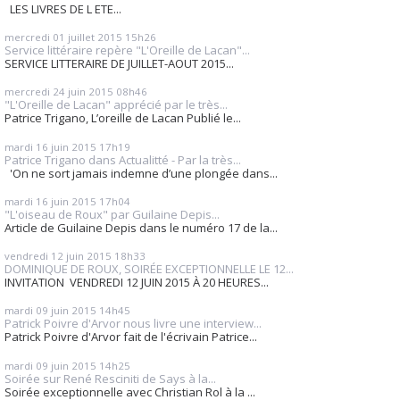
LES LIVRES DE L ETE...
mercredi 01
juillet 2015
15h26
Service littéraire repère "L'Oreille de Lacan"...
SERVICE LITTERAIRE DE JUILLET-AOUT 2015...
mercredi 24
juin 2015
08h46
"L'Oreille de Lacan" apprécié par le très...
Patrice Trigano, L’oreille de Lacan Publié le...
mardi 16
juin 2015
17h19
Patrice Trigano dans Actualitté - Par la très...
'On ne sort jamais indemne d’une plongée dans...
mardi 16
juin 2015
17h04
"L'oiseau de Roux" par Guilaine Depis...
Article de Guilaine Depis dans le numéro 17 de la...
vendredi 12
juin 2015
18h33
DOMINIQUE DE ROUX, SOIRÉE EXCEPTIONNELLE LE 12...
INVITATION VENDREDI 12 JUIN 2015 À 20 HEURES...
mardi 09
juin 2015
14h45
Patrick Poivre d'Arvor nous livre une interview...
Patrick Poivre d'Arvor fait de l'écrivain Patrice...
mardi 09
juin 2015
14h25
Soirée sur René Resciniti de Says à la...
Soirée exceptionnelle avec Christian Rol à la ...