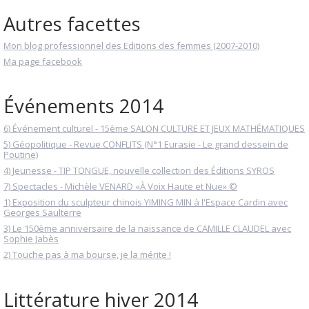
Autres facettes
Mon blog professionnel des Editions des femmes (2007-2010)
Ma page facebook
Événements 2014
6) Événement culturel - 15ème SALON CULTURE ET JEUX MATHÉMATIQUES
5) Géopolitique - Revue CONFLITS (N°1 Eurasie - Le grand dessein de
Poutine)
4) Jeunesse - TIP TONGUE, nouvelle collection des Éditions SYROS
7) Spectacles - Michèle VENARD «À Voix Haute et Nue» ©
1) Exposition du sculpteur chinois YIMING MIN à l'Espace Cardin avec
Georges Saulterre
3) Le 150ème anniversaire de la naissance de CAMILLE CLAUDEL avec
Sophie Jabès
2) Touche pas à ma bourse, je la mérite !
Littérature hiver 2014