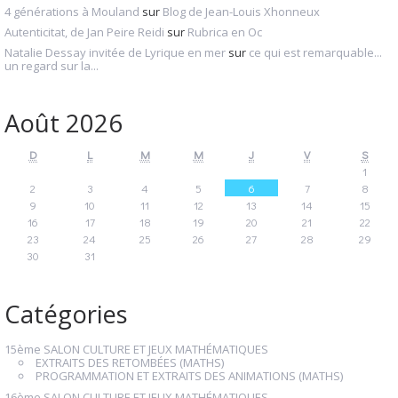
4 générations à Mouland
sur
Blog de Jean-Louis Xhonneux
Autenticitat, de Jan Peire Reidi
sur
Rubrica en Oc
Natalie Dessay invitée de Lyrique en mer
sur
ce qui est remarquable...
un regard sur la...
Août 2026
D
L
M
M
J
V
S
1
2
3
4
5
6
7
8
9
10
11
12
13
14
15
16
17
18
19
20
21
22
23
24
25
26
27
28
29
30
31
Catégories
15ème SALON CULTURE ET JEUX MATHÉMATIQUES
EXTRAITS DES RETOMBÉES (MATHS)
PROGRAMMATION ET EXTRAITS DES ANIMATIONS (MATHS)
16ème SALON CULTURE ET JEUX MATHÉMATIQUES