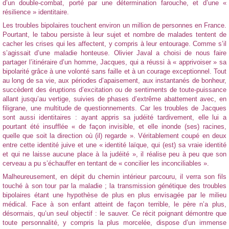
d’un double-combat, porté par une détermination farouche, et d’une «
résilience » identitaire.
Les troubles bipolaires touchent environ un million de personnes en France.
Pourtant, le tabou persiste à leur sujet et nombre de malades tentent de
cacher les crises qui les affectent, y compris à leur entourage. Comme s’il
s’agissait d’une maladie honteuse. Olivier Javal a choisi de nous faire
partager l’itinéraire d’un homme, Jacques, qui a réussi à « apprivoiser » sa
bipolarité grâce à une volonté sans faille et à un courage exceptionnel. Tout
au long de sa vie, aux périodes d’apaisement, aux instantanés de bonheur,
succèdent des éruptions d’excitation ou de sentiments de toute-puissance
allant jusqu’au vertige, suivies de phases d’extrême abattement avec, en
filigrane, une multitude de questionnements. Car les troubles de Jacques
sont aussi identitaires : ayant appris sa judéité tardivement, elle lui a
pourtant été insufflée « de façon invisible, et elle inonde (ses) racines,
quelle que soit la direction où (il) regarde ». Véritablement coupé en deux
entre cette identité juive et une « identité laïque, qui (est) sa vraie identité
et qui ne laisse aucune place à la judéité », il réalise peu à peu que son
cerveau a pu s’échauffer en tentant de « concilier les inconciliables ».
Malheureusement, en dépit du chemin intérieur parcouru, il verra son fils
touché à son tour par la maladie ; la transmission génétique des troubles
bipolaires étant une hypothèse de plus en plus envisagée par le milieu
médical. Face à son enfant atteint de façon terrible, le père n’a plus,
désormais, qu’un seul objectif : le sauver. Ce récit poignant démontre que
toute personnalité, y compris la plus morcelée, dispose d’un immense