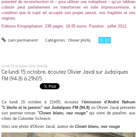
potentiel de reconstruction et – pour utiliser une métaphore – qu’un tableau
cubiste peut parfaitement se transformer en toile impressionniste, à
condition que le sujet ait accepté son propre passé, ses fragilités et ses
origines.
Editions Kirographaires. 238 pages. 18,95 euros. Parution : juillet 2012.
Lien permanent
Catégories :
Olivier JAVAL
0
lundi 15
octobre 2012
00h28
Ce lundi 15 octobre, écoutez Olivier Javal sur Judaïques
FM (94.8) à 21h05
Ce lundi 15 octobre à 21h05, écoutez
l'émission d'André Nahum
"L'étoile et le jasmin" sur Judaïques FM (94.8)
où Olivier Javal présente
son premier roman
"Clown blanc, nez rouge"
qui vient de paraître, aux
côtés de Colombe Schneck.
Voici une photo d'Olivier Javal, auteur de
Clown blanc, nez rouge