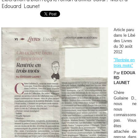
Edouard Launet
Article paru
dans le Libé
des Livres
du 30 août
2012
"Rentrée en
trois mots"
Par
EDOUA
RD
LAUNET
Chère
Guilaine D.,
nous ne
nous
connaissons
pas. Vous
êtes
attachée de
presse dans