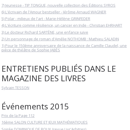
7) Jeunesse - TIP TONGUE, nouvelle collection des Éditions SYROS
6) L'écrivain de l'Amour bestseller - Jérôme-Arnaud WAGNER
5) Polar - milieux de l'art - Marie-Hélène GRINFEDER
4) L'écriture comme résilience, un cancer en Inde - Christian EHRHART
3) Le docteur Richard SARTÈNE, une enfance juive
2) Un personnage de roman d'Amélie NOTHOMB : Mathieu SALADIN
1) Pour le 150ème anniversaire de la naissance de Camille Claudel, une
pièce de théâtre de Sophie JABÈS
ENTRETIENS PUBLIÉS DANS LE
MAGAZINE DES LIVRES
Sylvain TESSON
Événements 2015
Prix de la Page 112
16ème SALON CULTURE ET JEUX MATHÉMATIQUES
Soirée DOMINIQUE DE ROUX (revue Livr'Arbitres)