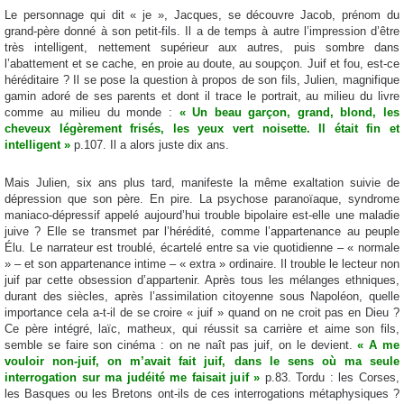
Le personnage qui dit « je », Jacques, se découvre Jacob, prénom du
grand-père donné à son petit-fils. Il a de temps à autre l’impression d’être
très intelligent, nettement supérieur aux autres, puis sombre dans
l’abattement et se cache, en proie au doute, au soupçon. Juif et fou, est-ce
héréditaire ? Il se pose la question à propos de son fils, Julien, magnifique
gamin adoré de ses parents et dont il trace le portrait, au milieu du livre
comme au milieu du monde :
« Un beau garçon, grand, blond, les
cheveux légèrement frisés, les yeux vert noisette. Il était fin et
intelligent »
p.107. Il a alors juste dix ans.
Mais Julien, six ans plus tard, manifeste la même exaltation suivie de
dépression que son père. En pire. La psychose paranoïaque, syndrome
maniaco-dépressif appelé aujourd’hui trouble bipolaire est-elle une maladie
juive ? Elle se transmet par l’hérédité, comme l’appartenance au peuple
Élu. Le narrateur est troublé, écartelé entre sa vie quotidienne – « normale
» – et son appartenance intime – « extra » ordinaire. Il trouble le lecteur non
juif par cette obsession d’appartenir. Après tous les mélanges ethniques,
durant des siècles, après l’assimilation citoyenne sous Napoléon, quelle
importance cela a-t-il de se croire « juif » quand on ne croit pas en Dieu ?
Ce père intégré, laïc, matheux, qui réussit sa carrière et aime son fils,
semble se faire son cinéma : on ne naît pas juif, on le devient.
« A me
vouloir non-juif, on m’avait fait juif, dans le sens où ma seule
interrogation sur ma judéité me faisait juif »
p.83. Tordu : les Corses,
les Basques ou les Bretons ont-ils de ces interrogations métaphysiques ?