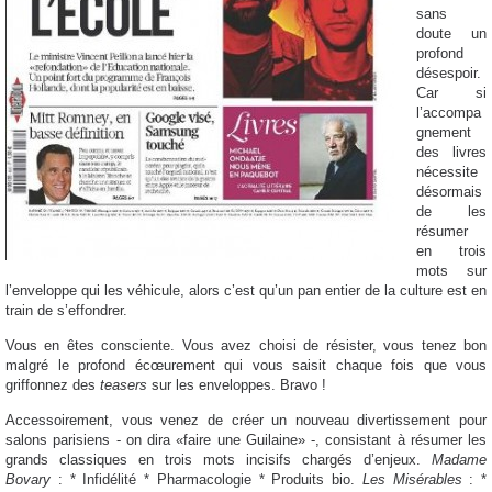
sans
doute un
profond
désespoir.
Car si
l’accompa
gnement
des livres
nécessite
désormais
de les
résumer
en trois
mots sur
l’enveloppe qui les véhicule, alors c’est qu’un pan entie
r de la culture est en
train de s’effondrer.
Vous en êtes consciente. Vous avez choisi de résister, vous tenez bon
malgré le profond écœurement qui vous saisit chaque fois que vous
griffonnez des
teasers
sur les enveloppes. Bravo !
Accessoirement, vous venez de créer un nouveau divertissement pour
salons parisiens - on dira «faire une Guilaine» -, consistant à résumer les
grands classiques en trois mots incisifs chargés d’enjeux.
Madame
Bovary
: * Infidélité * Pharmacologie * Produits bio.
Les Misérables
: *