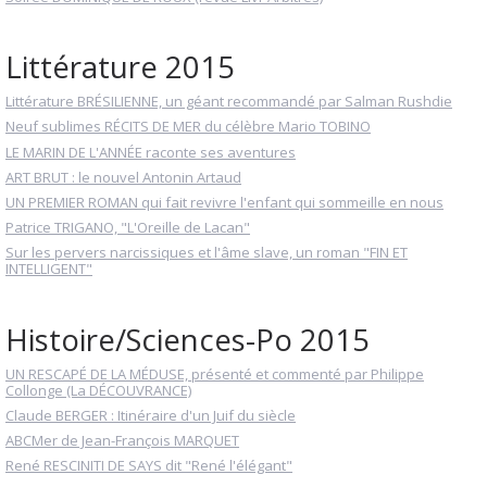
Littérature 2015
Littérature BRÉSILIENNE, un géant recommandé par Salman Rushdie
Neuf sublimes RÉCITS DE MER du célèbre Mario TOBINO
LE MARIN DE L'ANNÉE raconte ses aventures
ART BRUT : le nouvel Antonin Artaud
UN PREMIER ROMAN qui fait revivre l'enfant qui sommeille en nous
Patrice TRIGANO, "L'Oreille de Lacan"
Sur les pervers narcissiques et l'âme slave, un roman "FIN ET
INTELLIGENT"
Histoire/Sciences-Po 2015
UN RESCAPÉ DE LA MÉDUSE, présenté et commenté par Philippe
Collonge (La DÉCOUVRANCE)
Claude BERGER : Itinéraire d'un Juif du siècle
ABCMer de Jean-François MARQUET
René RESCINITI DE SAYS dit "René l'élégant"