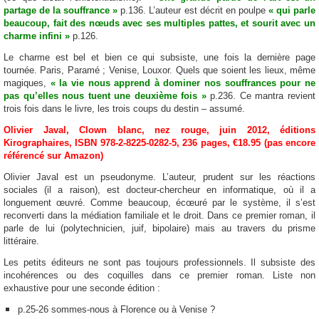
partage de la souffrance »
p.136. L’auteur est décrit en poulpe
« qui parle
beaucoup, fait des nœuds avec ses multiples pattes, et sourit avec un
charme infini »
p.126.
Le charme est bel et bien ce qui subsiste, une fois la dernière page
tournée. Paris, Paramé ; Venise, Louxor. Quels que soient les lieux, même
magiques,
« la vie nous apprend à dominer nos souffrances pour ne
pas qu’elles nous tuent une deuxième fois »
p.236. Ce mantra revient
trois fois dans le livre, les trois coups du destin – assumé.
Olivier Javal, Clown blanc, nez rouge, juin 2012, éditions
Kirographaires, ISBN 978-2-8225-0282-5, 236 pages, €18.95 (pas encore
référencé sur Amazon)
Olivier Javal est un pseudonyme. L’auteur, prudent sur les réactions
sociales (il a raison), est docteur-chercheur en informatique, où il a
longuement œuvré. Comme beaucoup, écœuré par le système, il s’est
reconverti dans la médiation familiale et le droit. Dans ce premier roman, il
parle de lui (polytechnicien, juif, bipolaire) mais au travers du prisme
littéraire.
Les petits éditeurs ne sont pas toujours professionnels. Il subsiste des
incohérences ou des coquilles dans ce premier roman. Liste non
exhaustive pour une seconde édition :
p.25-26 sommes-nous à Florence ou à Venise ?