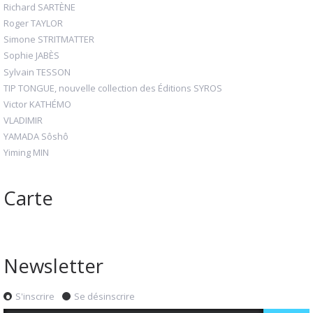
Richard SARTÈNE
Roger TAYLOR
Simone STRITMATTER
Sophie JABÈS
Sylvain TESSON
TIP TONGUE, nouvelle collection des Éditions SYROS
Victor KATHÉMO
VLADIMIR
YAMADA Sôshô
Yiming MIN
Carte
Newsletter
S'inscrire
Se désinscrire