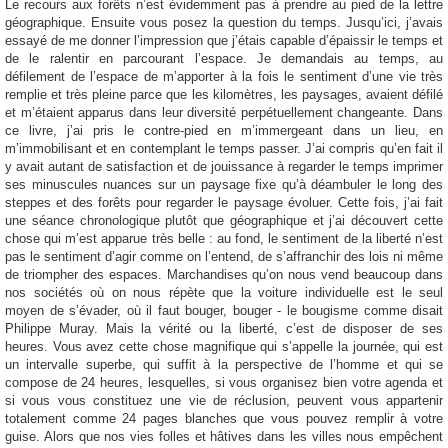
Le recours aux forêts n’est évidemment pas à prendre au pied de la lettre
géographique. Ensuite vous posez la question du temps. Jusqu’ici, j’avais
essayé de me donner l’impression que j’étais capable d’épaissir le temps et
de le ralentir en parcourant l’espace. Je demandais au temps, au
défilement de l’espace de m’apporter à la fois le sentiment d’une vie très
remplie et très pleine parce que les kilomètres, les paysages, avaient défilé
et m’étaient apparus dans leur diversité perpétuellement changeante. Dans
ce livre, j’ai pris le contre-pied en m’immergeant dans un lieu, en
m’immobilisant et en contemplant le temps passer. J’ai compris qu’en fait il
y avait autant de satisfaction et de jouissance à regarder le temps imprimer
ses minuscules nuances sur un paysage fixe qu’à déambuler le long des
steppes et des forêts pour regarder le paysage évoluer. Cette fois, j’ai fait
une séance chronologique plutôt que géographique et j’ai découvert cette
chose qui m’est apparue très belle : au fond, le sentiment de la liberté n’est
pas le sentiment d’agir comme on l’entend, de s’affranchir des lois ni même
de triompher des espaces. Marchandises qu’on nous vend beaucoup dans
nos sociétés où on nous répète que la voiture individuelle est le seul
moyen de s’évader, où il faut bouger, bouger - le bougisme comme disait
Philippe Muray. Mais la vérité ou la liberté, c’est de disposer de ses
heures. Vous avez cette chose magnifique qui s’appelle la journée, qui est
un intervalle superbe, qui suffit à la perspective de l’homme et qui se
compose de 24 heures, lesquelles, si vous organisez bien votre agenda et
si vous vous constituez une vie de réclusion, peuvent vous appartenir
totalement comme 24 pages blanches que vous pouvez remplir à votre
guise. Alors que nos vies folles et hâtives dans les villes nous empêchent