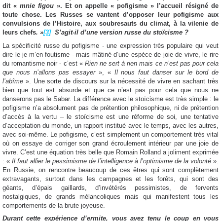
dit «
mnie figou
». Et on appelle « pofigisme » l’accueil résigné de
toute chose. Les Russes se vantent d’opposer leur pofigisme aux
convulsions de l’Histoire, aux soubresauts du climat, à la vilenie de
leurs chefs
. »
[3]
S’agit-il d’une version russe du stoïcisme ?
La spécificité russe du pofigisme - une expression très populaire qui veut
dire le je-m’en-foutisme - mais mâtiné d’une espèce de joie de vivre, le rire
du romantisme noir - c’est «
Rien ne sert à rien mais ce n’est pas pour cela
que nous n’allons pas essayer
», «
Il nous faut danser sur le bord de
l’abîme
». Une sorte de discours sur la nécessité de vivre en sachant très
bien que tout est absurde et que ce n’est pas pour cela que nous ne
danserons pas le Sabar. La différence avec le stoïcisme est très simple : le
pofigisme n’a absolument pas de prétention philosophique, ni de prétention
d’accès à la vertu – le stoïcisme est une réforme de soi, une tentative
d’acceptation du monde, un rapport institué avec le temps, avec les autres,
avec soi-même. Le pofigisme, c’est simplement un comportement très vital
où on essaye de corriger son grand écroulement intérieur par une joie de
vivre. C’est une équation très belle que Romain Rolland a joliment exprimée
: «
Il faut allier le pessimisme de l’intelligence à l’optimisme de la volonté
».
En Russie, on rencontre beaucoup de ces êtres qui sont complètement
extravagants, surtout dans les campagnes et les forêts, qui sont des
géants, d’épais gaillards, d’invétérés pessimistes, de fervents
nostalgiques, de grands mélancoliques mais qui manifestent tous les
comportements de la brute joyeuse.
Durant cette expérience d’ermite, vous avez tenu le coup en vous