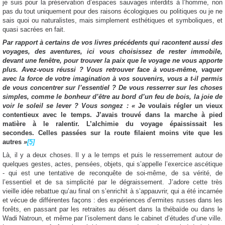
je suis pour la préservation d’espaces sauvages interdits à l’homme, non
pas du tout uniquement pour des raisons écologiques ou politiques ou je ne
sais quoi ou naturalistes, mais simplement esthétiques et symboliques, et
quasi sacrées en fait.
Par rapport à certains de vos livres précédents qui racontent aussi des
voyages, des aventures, ici vous choisissez de rester immobile,
devant une fenêtre, pour trouver la paix que le voyage ne vous apporte
plus. Avez-vous réussi ? Vous retrouver face à vous-même, vaquer
avec la force de votre imagination à vos souvenirs, vous a t-il permis
de vous concentrer sur l’essentiel ? De vous resserrer sur les choses
simples, comme le bonheur d’être au bord d’un feu de bois, la joie de
voir le soleil se lever ? Vous songez : «
Je voulais régler un vieux
contentieux avec le temps. J’avais trouvé dans la marche à pied
matière à le ralentir. L’alchimie du voyage épaississait les
secondes. Celles passées sur la route filaient moins vite que les
autres
»
[5]
Là, il y a deux choses. Il y a le temps et puis le resserrement autour de
quelques gestes, actes, pensées, objets, qui s’appelle l’exercice ascétique
- qui est une tentative de reconquête de soi-même, de sa vérité, de
l’essentiel et de sa simplicité par le dégraissement. J’adore cette très
vieille idée rebattue qu’au final on s’enrichit à s’appauvrir, qui a été incarnée
et vécue de différentes façons : des expériences d’ermites russes dans les
forêts, en passant par les retraites au désert dans la thébaïde ou dans le
Wadi Natroun, et même par l’isolement dans le cabinet d’études d’une ville.