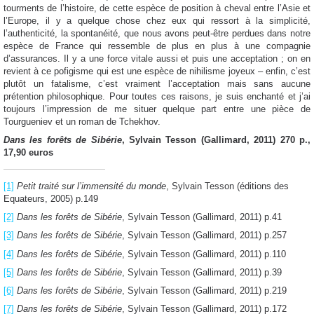
tourments de l’histoire, de cette espèce de position à cheval entre l’Asie et
l’Europe, il y a quelque chose chez eux qui ressort à la simplicité,
l’authenticité, la spontanéité, que nous avons peut-être perdues dans notre
espèce de France qui ressemble de plus en plus à une compagnie
d’assurances. Il y a une force vitale aussi et puis une acceptation ; on en
revient à ce pofigisme qui est une espèce de nihilisme joyeux – enfin, c’est
plutôt un fatalisme, c’est vraiment l’acceptation mais sans aucune
prétention philosophique. Pour toutes ces raisons, je suis enchanté et j’ai
toujours l’impression de me situer quelque part entre une pièce de
Tourgueniev et un roman de Tchekhov.
Dans les forêts de Sibérie
, Sylvain Tesson (Gallimard, 2011) 270 p.,
17,90 euros
[1]
Petit traité sur l’immensité du monde
, Sylvain Tesson (éditions des
Equateurs, 2005) p.149
[2]
Dans les forêts de Sibérie
, Sylvain Tesson (Gallimard, 2011) p.41
[3]
Dans les forêts de Sibérie
, Sylvain Tesson (Gallimard, 2011) p.257
[4]
Dans les forêts de Sibérie
, Sylvain Tesson (Gallimard, 2011) p.110
[5]
Dans les forêts de Sibérie
, Sylvain Tesson (Gallimard, 2011) p.39
[6]
Dans les forêts de Sibérie
, Sylvain Tesson (Gallimard, 2011) p.219
[7]
Dans les forêts de Sibérie
, Sylvain Tesson (Gallimard, 2011) p.172