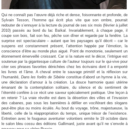
Qui ne connaît pas l’œuvre déjà riche et dense, foisonnante et profonde, de
Sylvain Tesson, l’homme qui écrit plus vite que son ombre, pourrait
redouter de s’ennuyer à la lecture du journal de ses six mois (février à juillet
2010) passés au bord du lac Baïkal. Invariablement, à chaque page, il
coupe son bois, fait son feu, pêche son dîner et regarde par la fenêtre. La
surprise est spectaculaire – autant que les paysages qu’il décrit – car le
suspens est constamment présent, l’attention happée par l’émotion, la
conscience d’être au monde plus aiguë. Point de monotonie, seulement un
étonnement émerveillé croissant. Car si la nature est le décor, l’intrigue est
soutenue par la gigantesque culture de l’auteur toujours sur le qui-vive pour
citer ses phrases favorites dénichées chez les écrivains dont il a emporté
les livres et l’âme. A cheval entre le sauvage primitif et la réflexion sur
l’humanité,
Dans les forêts de Sibérie
constitue d’abord un hymne à la vie,
une déclaration d’amour à la création. La douce harmonie quasi utérine
émanant de la contemplation solitaire, du silence et du sentiment de
l’éternité confère à ce récit une saveur spécialement poétique. Une leçon à
en retenir ? La vraie révolte est dans la désertion des villes et l’invasion
des cabanes, pas sous les bannières à défiler en vociférant des slogans
peut-être plus ou moins éculés. Au bout du voyage, trône, majestueuse, la
liberté, celle de la réappropriation du temps, unique trésor de l’existence.
Entretien avec le fougueux aventurier volontiers ermite le 19 octobre dans
le salon bleu cossu des éditions Gallimard, juste avant qu’il ne s’envole à
nouveau pour sa chère Russie.