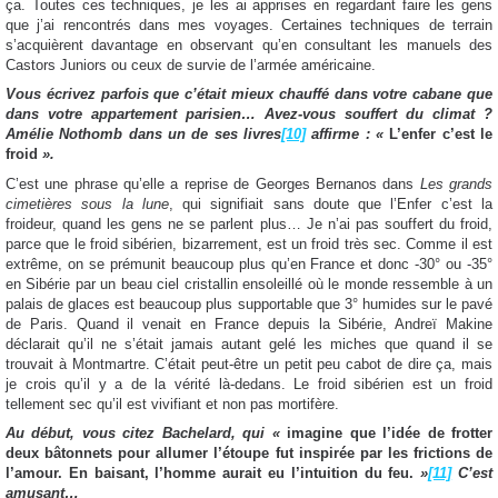
ça. Toutes ces techniques, je les ai apprises en regardant faire les gens
que j’ai rencontrés dans mes voyages. Certaines techniques de terrain
s’acquièrent davantage en observant qu’en consultant les manuels des
Castors Juniors ou ceux de survie de l’armée américaine.
Vous écrivez parfois que c’était mieux chauffé dans votre cabane que
dans votre appartement parisien… Avez-vous souffert du climat ?
Amélie Nothomb dans un de ses livres
[10]
affirme : «
L’enfer c’est le
froid
».
C’est une phrase qu’elle a reprise de Georges Bernanos dans
Les grands
cimetières sous la lune
, qui signifiait sans doute que l’Enfer c’est la
froideur, quand les gens ne se parlent plus… Je n’ai pas souffert du froid,
parce que le froid sibérien, bizarrement, est un froid très sec. Comme il est
extrême, on se prémunit beaucoup plus qu’en France et donc -30° ou -35°
en Sibérie par un beau ciel cristallin ensoleillé où le monde ressemble à un
palais de glaces est beaucoup plus supportable que 3° humides sur le pavé
de Paris. Quand il venait en France depuis la Sibérie, Andreï Makine
déclarait qu’il ne s’était jamais autant gelé les miches que quand il se
trouvait à Montmartre. C’était peut-être un petit peu cabot de dire ça, mais
je crois qu’il y a de la vérité là-dedans. Le froid sibérien est un froid
tellement sec qu’il est vivifiant et non pas mortifère.
Au début, vous citez Bachelard, qui «
imagine que l’idée de frotter
deux bâtonnets pour allumer l’étoupe fut inspirée par les frictions de
l’amour. En baisant, l’homme aurait eu l’intuition du feu.
»
[11]
C’est
amusant…