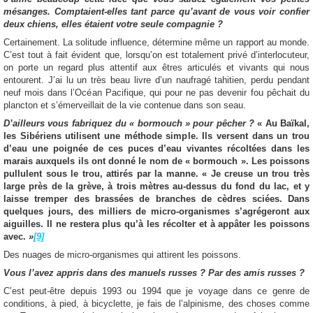
mésanges. Comptaient-elles tant parce qu’avant de vous voir confier
deux chiens, elles étaient votre seule compagnie ?
Certainement. La solitude influence, détermine même un rapport au monde.
C’est tout à fait évident que, lorsqu’on est totalement privé d’interlocuteur,
on porte un regard plus attentif aux êtres articulés et vivants qui nous
entourent. J’ai lu un très beau livre d’un naufragé tahitien, perdu pendant
neuf mois dans l’Océan Pacifique, qui pour ne pas devenir fou pêchait du
plancton et s’émerveillait de la vie contenue dans son seau.
D’ailleurs vous fabriquez du « bormouch » pour pêcher ?
« Au Baïkal,
les Sibériens utilisent une méthode simple. Ils versent dans un trou
d’eau une poignée de ces puces d’eau vivantes récoltées dans les
marais auxquels ils ont donné le nom de « bormouch ». Les poissons
pullulent sous le trou, attirés par la manne. « Je creuse un trou très
large près de la grève, à trois mètres au-dessus du fond du lac, et y
laisse tremper des brassées de branches de cèdres sciées. Dans
quelques jours, des milliers de micro-organismes s’agrégeront aux
aiguilles. Il ne restera plus qu’à les récolter et à appâter les poissons
avec.
»
[9]
Des nuages de micro-organismes qui attirent les poissons.
Vous l’avez appris dans des manuels russes ? Par des amis russes ?
C’est peut-être depuis 1993 ou 1994 que je voyage dans ce genre de
conditions, à pied, à bicyclette, je fais de l’alpinisme, des choses comme