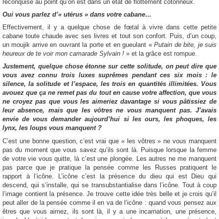
reconquise au point qu’on est dans un état de flottement cotonneux.
Oui vous parlez d’« utérus » dans votre cabane…
Effectivement, il y a quelque chose de fœtal à vivre dans cette petite
cabane toute chaude avec ses livres et tout son confort. Puis, d’un coup,
un moujik arrive en ouvrant la porte et en gueulant «
Putain de bite, je suis
heureux de te voir mon camarade Sylvain !
» et la grâce est rompue.
Justement, quelque chose étonne sur cette solitude, on peut dire que
vous avez connu trois luxes suprêmes pendant ces six mois : le
silence, la solitude et l’espace, les trois en quantités illimitées. Vous
avouez que ça ne remet pas du tout en cause votre affection, que vous
ne croyez pas que vous les aimeriez davantage si vous pâtissiez de
leur absence, mais que les vôtres ne vous manquent pas. J’avais
envie de vous demander aujourd’hui si les ours, les phoques, les
lynx, les loups vous manquent ?
C’est une bonne question, c’est vrai que « les vôtres » ne vous manquent
pas du moment que vous savez qu’ils sont là. Puisque lorsque la femme
de votre vie vous quitte, là c’est une plongée. Les autres ne me manquent
pas parce que je pratique la pensée comme les Russes pratiquent le
rapport à l’icône. L’icône c’est la présence du dieu qui est Dieu qui
descend, qui s’installe, qui se transubstantialise dans l’icône. Tout à coup
l’image contient la présence. Je trouve cette idée très belle et je crois qu’il
peut aller de la pensée comme il en va de l’icône : quand vous pensez aux
êtres que vous aimez, ils sont là, il y a une incarnation, une présence,