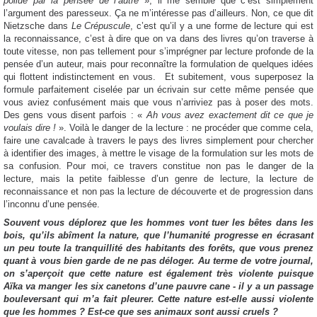
pollué par la pensée de l’autre
», il me semble que c’est simplement
l’argument des paresseux. Ça ne m’intéresse pas d’ailleurs. Non, ce que dit
Nietzsche dans
Le Crépuscule
, c’est qu’il y a une forme de lecture qui est
la reconnaissance, c’est à dire que on va dans des livres qu’on traverse à
toute vitesse, non pas tellement pour s’imprégner par lecture profonde de la
pensée d’un auteur, mais pour reconnaître la formulation de quelques idées
qui flottent indistinctement en vous.
Et subitement, vous superposez la
formule parfaitement ciselée par un écrivain sur cette même pensée que
vous aviez confusément mais que vous n’arriviez pas à poser des mots.
Des gens vous disent parfois : «
Ah vous avez exactement dit ce que je
voulais dire !
». Voilà le danger de la lecture : ne procéder que comme cela,
faire une cavalcade à travers le pays des livres simplement pour chercher
à identifier des images, à mettre le visage de la formulation sur les mots de
sa confusion. Pour moi, ce travers constitue non pas le danger de la
lecture, mais la petite faiblesse d’un genre de lecture, la lecture de
reconnaissance et non pas la lecture de découverte et de progression dans
l’inconnu d’une pensée.
Souvent vous déplorez que les hommes vont tuer les bêtes dans les
bois, qu’ils abîment la nature, que l’humanité progresse en écrasant
un peu toute la tranquillité des habitants des forêts, que vous prenez
quant à vous bien garde de ne pas déloger. Au terme de votre journal,
on s’aperçoit que cette nature est également très violente puisque
Aïka va manger les six canetons d’une pauvre cane - il y a un passage
bouleversant qui m’a fait pleurer. Cette nature est-elle aussi violente
que les hommes ? Est-ce que ses animaux sont aussi cruels ?