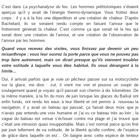
C’est dans
La psychanalyse du feu
. Les hommes préhistoriques s’étaient
aperçus qu’il y avait de l’énergie thermo-dynamique. Vous frottez deux
corps : il y a à la fois une déperdition et une création de chaleur. D’après
Bachelard, ils se seraient rendu compte en faisant l’amour que le
frottement générait la chaleur. C’est comme ça que serait né le feu qui
serait donc une création de l’amour, et une création de l’observation de
l’amour par les hommes.
Quand vous recevez des visites, vous finissez par devenir un peu
misanthrope : vous leur ouvrez la porte parce que vous ne pouvez pas
trop faire autrement, mais on dirait presque qu’ils viennent troubler
votre solitude à laquelle vous êtes habitué. Ils vous dérangent à la
limite…
Oui, il arrivait parfois que je voie un pêcheur passer sur sa motocyclette
sur la glace, me dise : zut, il vient me voir et pousse un soupir de
soulagement quand je voyais qu’il passait son chemin à dix kilomètres. De
la même manière, à la fin du mois de juin lorsque les glaces du Baïkal ont
enfin fondu, ont rendu les eaux à leur liberté et ont permis à
nouveau la
navigation, il y avait un bateau qui passait, ça faisait deux mois que je
n’avais pas entendu une voix humaine et j’ai vu ce bateau très au loin ; la
vague du bateau est venue s’échouer contre ma plage et j’ai trouvé que
c’était une intrusion quasi insupportable. Mais c’est normal parce qu’on finit
par jouir tellement de sa solitude, de la liberté qu’elle confère, de l’espèce
de grâce dans laquelle on est… On baigne avec cette espèce de lenteur