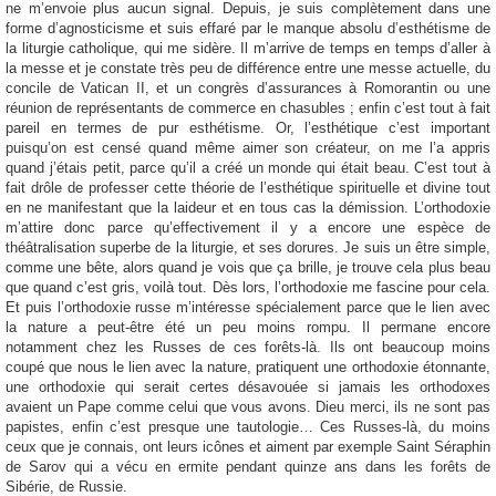
ne m’envoie plus aucun signal. Depuis, je suis complètement dans une
forme d’agnosticisme et suis effaré par le manque absolu d’esthétisme de
la liturgie catholique, qui me sidère. Il m’arrive de temps en temps d’aller à
la messe et je constate très peu de différence entre une messe actuelle, du
concile de Vatican II, et un congrès d’assurances à Romorantin ou une
réunion de représentants de commerce en chasubles ; enfin c’est tout à fait
pareil en termes de pur esthétisme. Or, l’esthétique c’est important
puisqu’on est censé quand même aimer son créateur, on me l’a appris
quand j’étais petit, parce qu’il a créé un monde qui était beau. C’est tout à
fait drôle de professer cette théorie de l’esthétique spirituelle et divine tout
en ne manifestant que la laideur et en tous cas la démission. L’orthodoxie
m’attire donc parce qu’effectivement il y a encore une espèce de
théâtralisation superbe de la liturgie, et ses dorures. Je suis un être simple,
comme une bête, alors quand je vois que ça brille, je trouve cela plus beau
que quand c’est gris, voilà tout. Dès lors, l’orthodoxie me fascine pour cela.
Et puis l’orthodoxie russe m’intéresse spécialement parce que le lien avec
la nature a peut-être été un peu moins rompu. Il permane encore
notamment chez les Russes de ces forêts-là. Ils ont beaucoup moins
coupé que nous le lien avec la nature, pratiquent une orthodoxie étonnante,
une orthodoxie qui serait certes désavouée si jamais les orthodoxes
avaient un Pape comme celui que vous avons. Dieu merci, ils ne sont pas
papistes, enfin c’est presque une tautologie… Ces Russes-là, du moins
ceux que je connais, ont leurs icônes et aiment par exemple Saint Séraphin
de Sarov qui a vécu en ermite pendant quinze ans dans les forêts de
Sibérie, de Russie.