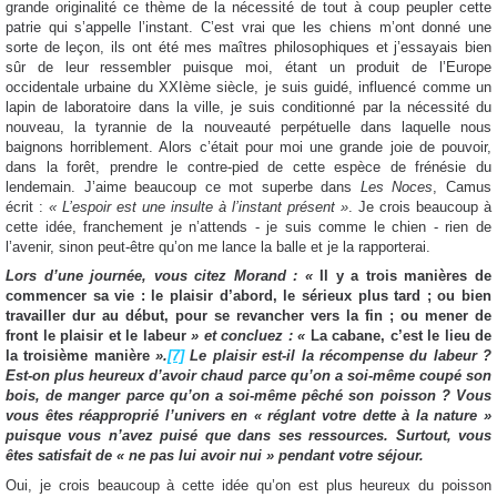
grande originalité ce thème de la nécessité de tout à coup peupler cette
patrie qui s’appelle l’instant. C’est vrai que les chiens m’ont donné une
sorte de leçon, ils ont été mes maîtres philosophiques et j’essayais bien
sûr de leur ressembler puisque moi, étant un produit de l’Europe
occidentale urbaine du XXIème siècle, je suis guidé, influencé comme un
lapin de laboratoire dans la ville, je suis conditionné par la nécessité du
nouveau, la tyrannie de la nouveauté perpétuelle dans laquelle nous
baignons horriblement. Alors c’était pour moi une grande joie de pouvoir,
dans la forêt, prendre le contre-pied de cette espèce de frénésie du
lendemain. J’aime beaucoup ce mot superbe dans
Les Noces
, Camus
écrit :
« L’espoir est une insulte à l’instant présent »
. Je crois beaucoup à
cette idée, franchement je n’attends - je suis comme le chien - rien de
l’avenir, sinon peut-être qu’on me lance la balle et je la rapporterai.
Lors d’une journée, vous citez Morand : «
Il y a trois manières de
commencer sa vie : le plaisir d’abord, le sérieux plus tard ; ou bien
travailler dur au début, pour se revancher vers la fin ; ou mener de
front le plaisir et le labeur
» et concluez : «
La cabane, c’est le lieu de
la troisième manière
».
[7]
Le plaisir est-il la récompense du labeur ?
Est-on plus heureux d’avoir chaud parce qu’on a soi-même coupé son
bois, de manger parce qu’on a soi-même pêché son poisson ? Vous
vous êtes réapproprié l’univers en « réglant votre dette à la nature »
puisque vous n’avez puisé que dans ses ressources. Surtout, vous
êtes satisfait de « ne pas lui avoir nui » pendant votre séjour.
Oui, je crois beaucoup à cette idée qu’on est plus heureux du poisson