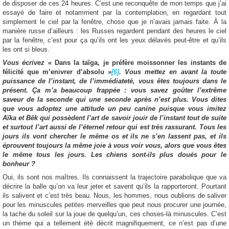
de disposer de ces 24 heures. C’est une reconquête de mon temps que j’ai
essayé de faire et notamment par la contemplation, en regardant tout
simplement le ciel par la fenêtre, chose que je n’avais jamais faite. À la
manière russe d’ailleurs : les Russes regardent pendant des heures le ciel
par la fenêtre, c’est pour ça qu’ils ont les yeux délavés peut-être et qu’ils
les ont si bleus.
Vous écrivez «
Dans la taïga, je préfère moissonner les instants de
félicité que m’enivrer d’absolu
»
[6]
. Vous mettez en avant la toute
puissance de l’instant, de l’immédiateté, vous êtes toujours dans le
présent.
Ça
m’a beaucoup frappée : vous savez goûter l’extrême
saveur de la seconde qui une seconde après n’est plus. Vous dites
que vous adoptez une attitude un peu canine puisque vous imitez
Aïka et Bêk qui possèdent l’art de savoir jouir de l’instant tout de suite
et surtout l’art aussi de l’éternel retour qui est très rassurant. Tous les
jours ils vont chercher le même os et ils ne s’en lassent pas, et ils
éprouvent toujours la même joie à vous voir vous, alors que vous êtes
le même tous les jours. Les chiens sont-ils plus doués pour le
bonheur ?
Oui, ils sont nos maîtres. Ils connaissent la trajectoire parabolique que va
décrire la balle qu’on va leur jeter et savent qu’ils la rapporteront. Pourtant
ils salivent et c’est très beau. Nous, les hommes, nous oublions de saliver
pour les minuscules petites merveilles que peut nous procurer une journée,
la tache du soleil sur la joue de quelqu’un, ces choses-là minuscules. C’est
un thème qui a tellement été décrit magnifiquement, ce n’est pas d’une