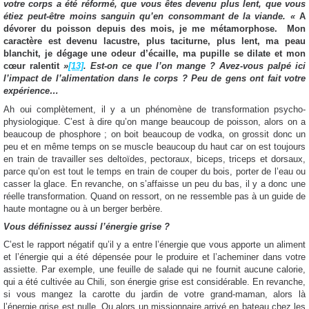
votre corps a été réformé, que vous êtes devenu plus lent, que vous
étiez peut-être moins sanguin qu’en consommant de la viande. «
A
dévorer du poisson depuis des mois, je me métamorphose. Mon
caractère est devenu lacustre, plus taciturne, plus lent, ma peau
blanchit, je dégage une odeur d’écaille, ma pupille se dilate et mon
cœur ralentit
»
[13]
. Est-on ce que l’on mange ? Avez-vous palpé ici
l’impact de l’alimentation dans le corps ? Peu de gens ont fait votre
expérience…
Ah oui complètement, il y a un phénomène de transformation psycho-
physiologique. C’est à dire qu’on mange beaucoup de poisson, alors on a
beaucoup de phosphore ; on boit beaucoup de vodka, on grossit donc un
peu et en même temps on se muscle beaucoup du haut car on est toujours
en train de travailler ses deltoïdes, pectoraux, biceps, triceps et dorsaux,
parce qu’on est tout le temps en train de couper du bois, porter de l’eau ou
casser la glace. En revanche, on s’affaisse un peu du bas, il y a donc une
réelle transformation. Quand on ressort, on ne ressemble pas à un guide de
haute montagne ou à un berger berbère.
Vous définissez aussi l’énergie grise ?
C’est le rapport négatif qu’il y a entre l’énergie que vous apporte un aliment
et l’énergie qui a été dépensée pour le produire et l’acheminer dans votre
assiette. Par exemple, une feuille de salade qui ne fournit aucune calorie,
qui a été cultivée au Chili, son énergie grise est considérable. En revanche,
si vous mangez la carotte du jardin de votre grand-maman, alors là
l’énergie grise est nulle. Ou alors un missionnaire arrivé en bateau chez les