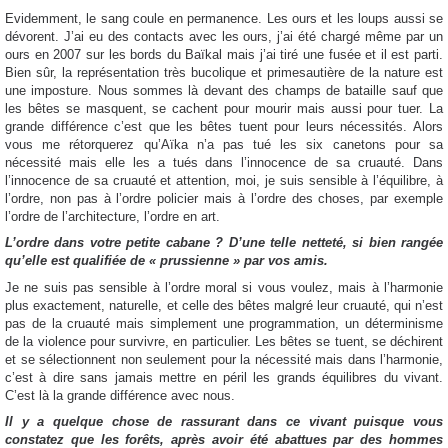
Evidemment, le sang coule en permanence. Les ours et les loups aussi se
dévorent. J’ai eu des contacts avec les ours, j’ai été chargé même par un
ours en 2007 sur les bords du Baïkal mais j’ai tiré une fusée et il est parti.
Bien sûr, la représentation très bucolique et primesautière de la nature est
une imposture. Nous sommes là devant des champs de bataille sauf que
les bêtes se masquent, se cachent pour mourir mais aussi pour tuer. La
grande différence c’est que les bêtes tuent pour leurs nécessités. Alors
vous me rétorquerez qu’Aïka n’a pas tué les six canetons pour sa
nécessité mais elle les a tués dans l’innocence de sa cruauté. Dans
l’innocence de sa cruauté et attention, moi, je suis sensible à l’équilibre, à
l’ordre, non pas à l’ordre policier mais à l’ordre des choses, par exemple
l’ordre de l’architecture, l’ordre en art.
L’ordre dans votre petite cabane ? D’une telle netteté, si bien rangée
qu’elle est qualifiée de « prussienne » par vos amis.
Je ne suis pas sensible à l’ordre moral si vous voulez, mais à l’harmonie
plus exactement, naturelle, et celle des bêtes malgré leur cruauté, qui n’est
pas de la cruauté mais simplement une programmation, un déterminisme
de la violence pour survivre, en particulier. Les bêtes se tuent, se déchirent
et se sélectionnent non seulement pour la nécessité mais dans l’harmonie,
c’est à dire sans jamais mettre en péril les grands équilibres du vivant.
C’est là la grande différence avec nous.
Il y a quelque chose de rassurant dans ce vivant puisque vous
constatez que les forêts, après avoir été abattues par des hommes