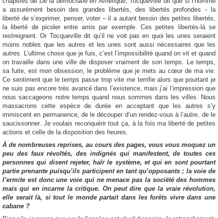
chapitres de
De la démocratie en Amérique
, Tocqueville dit que si l’homme
a assurément besoin des grandes libertés, des libertés profondes - la
liberté de s’exprimer, penser, voter – il a autant besoin des petites libertés,
la liberté de picoler entre amis par exemple. Ces petites libertés-là se
restreignent. Or Tocqueville dit qu’il ne voit pas en quoi les unes seraient
moins nobles que les autres et les unes sont aussi nécessaires que les
autres. L’ultime chose que je fuis, c’est l’impossibilité quand on vit et quand
on travaille dans une ville de disposer vraiment de son temps. Le temps,
sa fuite, est mon obsession, le problème que je mets au cœur de ma vie.
Ce sentiment que le temps passe trop vite me terrifie alors que pourtant je
ne suis pas encore très avancé dans l’existence, mais j’ai l’impression que
nous saccageons notre temps quand nous sommes dans les villes. Nous
massacrons cette espèce de durée en acceptant que les autres s’y
immiscent en permanence, de le découper d’un rendez-vous à l’autre, de le
saucissonner. Je voulais reconquérir tout ça, à la fois ma liberté de petites
actions et celle de la disposition des heures.
À
de nombreuses reprises, au cours des pages, vous vous moquez un
peu des faux révoltés, des indignés qui manifestent, de toutes ces
personnes qui disent rejeter, haïr le système, et qui en sont pourtant
partie prenante puisqu’ils participent en tant qu’opposants ; la voie de
l’ermite est donc une voie qui ne menace pas la société des hommes
mais qui en incarne la critique. On peut dire que la vraie révolution,
elle serait là, si tout le monde partait dans les forêts vivre dans une
cabane ?