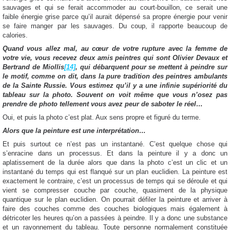
sauvages et qui se ferait accommoder au court-bouillon, ce serait une
faible énergie grise parce qu’il aurait dépensé sa propre énergie pour venir
se faire manger par les sauvages. Du coup, il rapporte beaucoup de
calories.
Quand vous allez mal, au cœur de votre rupture avec la femme de
votre vie, vous recevez deux amis peintres qui sont Olivier Devaux et
Bertrand de Miollis
[14]
, qui débarquent pour se mettent à peindre sur
le motif, comme on dit, dans la pure tradition des peintres ambulants
de la Sainte Russie. Vous estimez qu’il y a une infinie supériorité du
tableau sur la photo. Souvent on voit même que vous n’osez pas
prendre de photo tellement vous avez peur de saboter le réel…
Oui, et puis la photo c’est plat. Aux sens propre et figuré du terme.
Alors que la peinture est une interprétation…
Et puis surtout ce n’est pas un instantané. C’est quelque chose qui
s’enracine dans un processus. Et dans la peinture il y a donc un
aplatissement de la durée alors que dans la photo c’est un clic et un
instantané du temps qui est flanqué sur un plan euclidien. La peinture est
exactement le contraire, c’est un processus de temps qui se déroule et qui
vient se compresser couche par couche, quasiment de la physique
quantique sur le plan euclidien. On pourrait défiler la peinture et arriver à
faire des couches comme des couches biologiques mais également à
détricoter les heures qu’on a passées à peindre. Il y a donc une substance
et un rayonnement du tableau. Toute personne normalement constituée