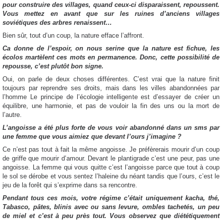
pour construire des villages, quand ceux-ci disparaissent, repoussent.
Vous mettez en avant que sur les ruines d’anciens villages
soviétiques des arbres renaissent…
Bien sûr, tout d’un coup, la nature efface l’affront.
Ca donne de l’espoir, on nous serine que la nature est fichue, les
écolos martèlent ces mots en permanence. Donc, cette possibilité de
repousse, c’est plutôt bon signe.
Oui, on parle de deux choses différentes. C’est vrai que la nature finit
toujours par reprendre ses droits, mais dans les villes abandonnées par
l’homme Le principe de l’écologie intelligente est d’essayer de créer un
équilibre, une harmonie, et pas de vouloir la fin des uns ou la mort de
l’autre.
L’angoisse a été plus forte de vous voir abandonné dans un sms par
une femme que vous aimiez que devant l’ours j’imagine ?
Ce n’est pas tout à fait la même angoisse. Je préfèrerais mourir d’un coup
de griffe que mourir d’amour. Devant le plantigrade c’est une peur, pas une
angoisse. La femme qui vous quitte c’est l’angoisse parce que tout à coup
le sol se dérobe et vous sentez l’haleine du néant tandis que l’ours, c’est le
jeu de la forêt qui s’exprime dans sa rencontre.
Pendant tous ces mois, votre régime c’était uniquement kacha, thé,
Tabasco, pâtes, blinis avec ou sans levure, ombles tachetés, un peu
de miel et c’est à peu près tout. Vous observez que diététiquement