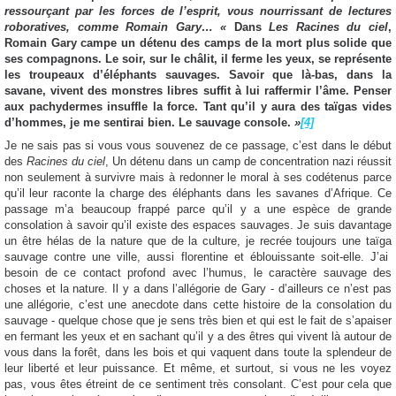
ressourçant par les forces de l’esprit, vous nourrissant de lectures
roboratives, comme Romain Gary… «
Dans
Les Racines du ciel
,
Romain Gary campe un détenu des camps de la mort plus solide que
ses compagnons. Le soir, sur le châlit, il ferme les yeux, se représente
les troupeaux d’éléphants sauvages. Savoir que là-bas, dans la
savane, vivent des monstres libres suffit à lui raffermir l’âme. Penser
aux pachydermes insuffle la force. Tant qu’il y aura des taïgas vides
d’hommes, je me sentirai bien. Le sauvage console.
»
[4]
Je ne sais pas si vous vous souvenez de ce passage, c’est dans le début
des
Racines du ciel
, Un détenu dans un camp de concentration nazi réussit
non seulement à survivre mais à redonner le moral à ses codétenus parce
qu’il leur raconte la charge des éléphants dans les savanes d’Afrique. Ce
passage m’a beaucoup frappé parce qu’il y a une espèce de grande
consolation à savoir qu’il existe des espaces sauvages. Je suis davantage
un être hélas de la nature que de la culture, je recrée toujours une taïga
sauvage contre une ville, aussi florentine et éblouissante soit-elle. J’ai
besoin de ce contact profond avec l’humus, le caractère sauvage des
choses et la nature. Il y a dans l’allégorie de Gary - d’ailleurs ce n’est pas
une allégorie, c’est une anecdote dans cette histoire de la consolation du
sauvage - quelque chose que je sens très bien et qui est le fait de s’apaiser
en fermant les yeux et en sachant qu’il y a des êtres qui vivent là autour de
vous dans la forêt, dans les bois et qui vaquent dans toute la splendeur de
leur liberté et leur puissance. Et même, et surtout, si vous ne les voyez
pas, vous êtes étreint de ce sentiment très consolant. C’est pour cela que