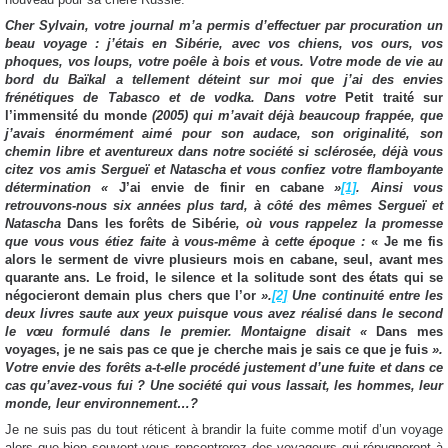
Cher Sylvain, votre journal m’a permis d’effectuer par procuration un
beau voyage : j’étais en Sibérie, avec vos chiens, vos ours, vos
phoques, vos loups, votre poêle à bois et vous. Votre mode de vie au
bord du Baïkal a tellement déteint sur moi que j’ai des envies
frénétiques de Tabasco et de vodka. Dans votre
Petit traité sur
l’immensité du monde
(2005) qui m’avait déjà beaucoup frappée, que
j’avais énormément aimé pour son audace, son originalité, son
chemin libre et aventureux dans notre société si sclérosée, déjà vous
citez vos amis Sergueï et Natascha et vous confiez votre flamboyante
détermination «
J’ai envie de finir en cabane
»
[1]
. Ainsi vous
retrouvons-nous six années plus tard, à côté des mêmes Sergueï et
Natascha
Dans les forêts de Sibérie
, où vous rappelez la promesse
que vous vous étiez faite à vous-même à cette époque :
« Je me fis
alors le serment de vivre plusieurs mois en cabane, seul, avant mes
quarante ans. Le froid, le silence et la solitude sont des états qui se
négocieront demain plus chers que l’or
».
[2]
Une continuité entre les
deux livres saute aux yeux puisque vous avez réalisé dans le second
le vœu formulé dans le premier. Montaigne disait «
Dans mes
voyages, je ne sais pas ce que je cherche mais je sais ce que je fuis
».
Votre envie des forêts a-t-elle procédé justement d’une fuite et dans ce
cas qu’avez-vous fui ? Une société qui vous lassait, les hommes, leur
monde, leur environnement…?
Je ne suis pas du tout réticent à brandir la fuite comme motif d’un voyage
alors que bien souvent vous rencontrerez des voyageurs qui répugneront à