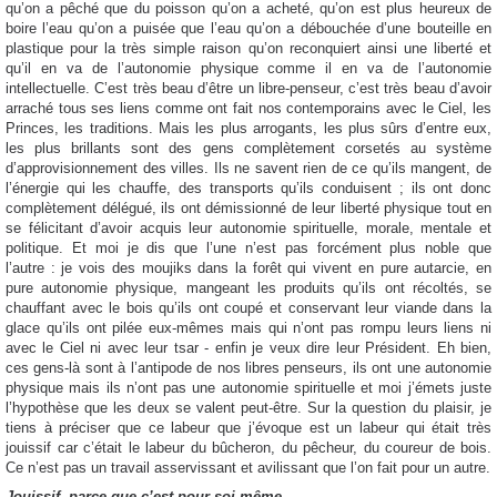
qu’on a pêché que du poisson qu’on a acheté, qu’on est plus heureux de
boire l’eau qu’on a puisée que l’eau qu’on a débouchée d’une bouteille en
plastique pour la très simple raison qu’on reconquiert ainsi une liberté et
qu’il en va de l’autonomie physique comme il en va de l’autonomie
intellectuelle. C’est très beau d’être un libre-penseur, c’est très beau d’avoir
arraché tous ses liens comme ont fait nos contemporains avec le Ciel, les
Princes, les traditions. Mais les plus arrogants, les plus sûrs d’entre eux,
les plus brillants sont des gens complètement corsetés au système
d’approvisionnement des villes. Ils ne savent rien de ce qu’ils mangent, de
l’énergie qui les chauffe, des transports qu’ils conduisent ; ils ont donc
complètement délégué, ils ont démissionné de leur liberté physique tout en
se félicitant d’avoir acquis leur autonomie spirituelle, morale, mentale et
politique. Et moi je dis que l’une n’est pas forcément plus noble que
l’autre : je vois des moujiks dans la forêt qui vivent en pure autarcie, en
pure autonomie physique, mangeant les produits qu’ils ont récoltés, se
chauffant avec le bois qu’ils ont coupé et conservant leur viande dans la
glace qu’ils ont pilée eux-mêmes mais qui n’ont pas rompu leurs liens ni
avec le Ciel ni avec leur tsar - enfin je veux dire leur Président. Eh bien,
ces gens-là sont à l’antipode de nos libres penseurs, ils ont une autonomie
physique mais ils n’ont pas une autonomie spirituelle et moi j’émets juste
l’hypothèse que les deux se valent peut-être. Sur la question du plaisir, je
tiens à préciser que ce labeur que j’évoque est un labeur qui était très
jouissif car c’était le labeur du bûcheron, du pêcheur, du coureur de bois.
Ce n’est pas un travail asservissant et avilissant que l’on fait pour un autre.
Jouissif, parce que c’est pour soi-même…