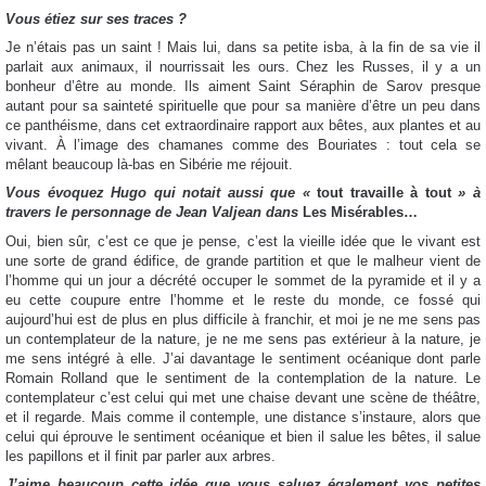
Vous étiez sur ses traces ?
Je n’étais pas un saint ! Mais lui, dans sa petite isba, à la fin de sa vie il
parlait aux animaux, il nourrissait les ours. Chez les Russes, il y a un
bonheur d’être au monde. Ils aiment Saint Séraphin de Sarov presque
autant pour sa sainteté spirituelle que pour sa manière d’être un peu dans
ce panthéisme, dans cet extraordinaire rapport aux bêtes, aux plantes et au
vivant. À l’image des chamanes comme des Bouriates : tout cela se
mêlant beaucoup là-bas en Sibérie me réjouit.
Vous évoquez Hugo qui notait aussi que «
tout travaille à tout
» à
travers le personnage de Jean Valjean dans
Les Misérables…
Oui, bien sûr, c’est ce que je pense, c’est la vieille idée que le vivant est
une sorte de grand édifice, de grande partition et que le malheur vient de
l’homme qui un jour a décrété occuper le sommet de la pyramide et il y a
eu cette coupure entre l’homme et le reste du monde, ce fossé qui
aujourd’hui est de plus en plus difficile à franchir, et moi je ne me sens pas
un contemplateur de la nature, je ne me sens pas extérieur à la nature, je
me sens intégré à elle. J’ai davantage le sentiment océanique dont parle
Romain Rolland que le sentiment de la contemplation de la nature. Le
contemplateur c’est celui qui met une chaise devant une scène de théâtre,
et il regarde. Mais comme il contemple, une distance s’instaure, alors que
celui qui éprouve le sentiment océanique et bien il salue les bêtes, il salue
les papillons et il finit par parler aux arbres.
J’aime beaucoup cette idée que vous saluez également vos petites