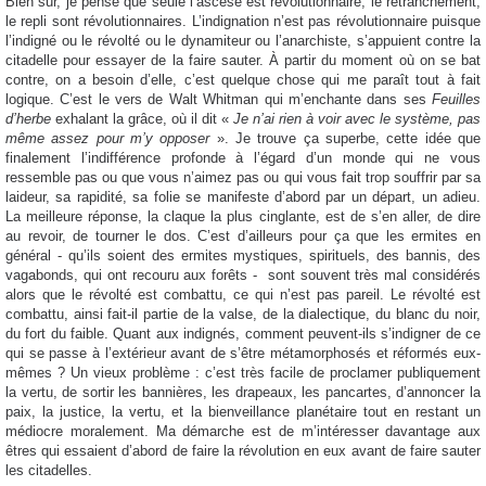
Bien sûr, je pense que seule l’ascèse est révolutionnaire, le retranchement,
le repli sont révolutionnaires. L’indignation n’est pas révolutionnaire puisque
l’indigné ou le révolté ou le dynamiteur ou l’anarchiste, s’appuient contre la
citadelle pour essayer de la faire sauter. À partir du moment où on se bat
contre, on a besoin d’elle, c’est quelque chose qui me paraît tout à fait
logique. C’est le vers de Walt Whitman qui m’enchante dans ses
Feuilles
d’herbe
exhalant la grâce, où il dit «
Je n’ai rien à voir avec le système, pas
même assez pour m’y opposer
». Je trouve ça superbe, cette idée que
finalement l’indifférence profonde à l’égard d’un monde qui ne vous
ressemble pas ou que vous n’aimez pas ou qui vous fait trop souffrir par sa
laideur, sa rapidité, sa folie se manifeste d’abord par un départ, un adieu.
La meilleure réponse, la claque la plus cinglante, est de s’en aller, de dire
au revoir, de tourner le dos. C’est d’ailleurs pour ça que les ermites en
général - qu’ils soient des ermites mystiques, spirituels, des bannis, des
vagabonds, qui ont recouru aux forêts -
sont souvent très mal considérés
alors que le révolté est combattu, ce qui n’est pas pareil. Le révolté est
combattu, ainsi fait-il partie de la valse, de la dialectique, du blanc du noir,
du fort du faible. Quant aux indignés, comment peuvent-ils s’indigner de ce
qui se passe à l’extérieur avant de s’être métamorphosés et réformés eux-
mêmes ? Un vieux problème : c’est très facile de proclamer publiquement
la vertu, de sortir les bannières, les drapeaux, les pancartes, d’annoncer la
paix, la justice, la vertu, et la bienveillance planétaire tout en restant un
médiocre moralement. Ma démarche est de m’intéresser davantage aux
êtres qui essaient d’abord de faire la révolution en eux avant de faire sauter
les citadelles.