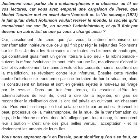
Justement vous parlez de « métamorphoses » et observez au fil de
vos lectures, car vous avez emporté une cargaison de livres, que
Michel Tournier met en avant dans
Vendredi ou la Vie sauvage
(1971)
le fait qu’au début Robinson voulait recréer le monde, la société qu’il
connaissait sur son île, en devenir l’administrateur, et qu’il finit par
devenir un autre. Est-ce que ça vous a changé aussi ?
Oui, absolument. Je crois que j’ai vécu le même mécanisme de
transformation intérieure que celui qui finit par régir le séjour des Robinsons
sur les îles. Je dis « les Robinsons » car toutes les histoires de naufragés,
qui constituent quasiment un genre littéraire à soi seul - la robinsonnade -
suivent la même évolution : ils sont jetés sur une île, maudissent d’abord le
Ciel et éventuellement la marine à voile et les courants marins, souffrent de
la malédiction, se révoltent contre leur infortune. Ensuite cette révolte
contre l’infortune se transforme par une tentative de fuir la situation, alors
ils construisent un bateau et sont en général rejetés à nouveau au rivage
par le ressac. Dans un troisième temps, ils essaient d’être les
administrateurs de leur île, c’est à dire de la régenter, en gros de
reconstituer la civilisation dont ils ont été privés en cultivant, en chassant
etc. Puis vient un temps où tout cela se solde par un échec. Survient le
beau processus de la métamorphose, de la mue, de la transformation du
legs, de la réforme et c’est donc très allégorique : tout à coup, ils acceptent
leur situation - c’est une des plus belles vertus, l’acceptation - et ils
deviennent les amants de leurs îles.
Vous nous apprenez qu’«
en Russie, pour signifier qu’on s’en fout, on