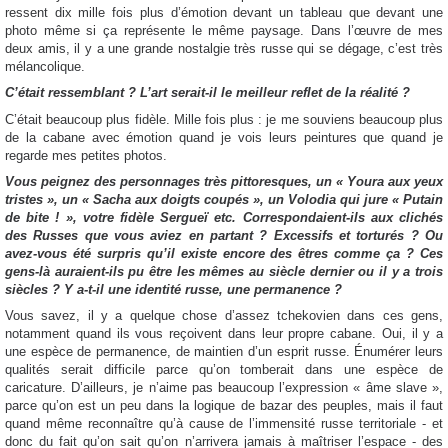
ressent dix mille fois plus d’émotion devant un tableau que devant une
photo même si ça représente le même paysage. Dans l’œuvre de mes
deux amis, il y a une grande nostalgie très russe qui se dégage, c’est très
mélancolique.
C’était ressemblant ? L’art serait-il le meilleur reflet de la réalité ?
C’était beaucoup plus fidèle. Mille fois plus : je me souviens beaucoup plus
de la cabane avec émotion quand je vois leurs peintures que quand je
regarde mes petites photos.
Vous peignez des personnages très pittoresques, un « Youra aux yeux
tristes », un « Sacha aux doigts coupés », un Volodia qui jure « Putain
de bite ! », votre fidèle Sergueï etc. Correspondaient-ils aux clichés
des Russes que vous aviez en partant ? Excessifs et torturés ? Ou
avez-vous été surpris qu’il existe encore des êtres comme ça ? Ces
gens-là auraient-ils pu être les mêmes au siècle dernier ou il y a trois
siècles ? Y a-t-il une identité russe, une permanence ?
Vous savez, il y a quelque chose d’assez tchekovien dans ces gens,
notamment quand ils vous reçoivent dans leur propre cabane. Oui, il y a
une espèce de permanence, de maintien d’un esprit russe. Énumérer leurs
qualités serait difficile parce qu’on tomberait dans une espèce de
caricature. D’ailleurs, je n’aime pas beaucoup l’expression « âme slave »,
parce qu’on est un peu dans la logique de bazar des peuples, mais il faut
quand même reconnaître qu’à cause de l’immensité russe territoriale - et
donc du fait qu’on sait qu’on n’arrivera jamais à maîtriser l’espace - des