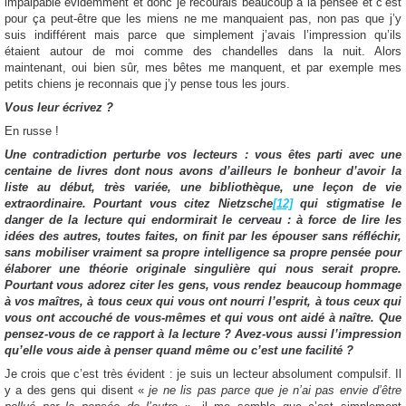
impalpable évidemment et donc je recourais beaucoup à la pensée et c’est
pour ça peut-être que les miens ne me manquaient pas, non pas que j’y
suis indifférent mais parce que simplement j’avais l’impression qu’ils
étaient autour de moi comme des chandelles dans la nuit. Alors
maintenant, oui bien sûr, mes bêtes me manquent, et par exemple mes
petits chiens je reconnais que j’y pense tous les jours.
Vous leur écrivez ?
En russe !
Une contradiction perturbe vos lecteurs : vous êtes parti avec une
centaine de livres dont nous avons d’ailleurs le bonheur d’avoir la
liste au début, très variée, une bibliothèque, une leçon de vie
extraordinaire. Pourtant vous citez Nietzsche
[12]
qui stigmatise le
danger de la lecture qui endormirait le cerveau : à force de lire les
idées des autres, toutes faites, on finit par les épouser sans réfléchir,
sans mobiliser vraiment sa propre intelligence sa propre pensée pour
élaborer une théorie originale singulière qui nous serait propre.
Pourtant vous adorez citer les gens, vous rendez beaucoup hommage
à vos maîtres, à tous ceux qui vous ont nourri l’esprit, à tous ceux qui
vous ont accouché de vous-mêmes et qui vous ont aidé à naître. Que
pensez-vous de ce rapport à la lecture ? Avez-vous aussi l’impression
qu’elle vous aide à penser quand même ou c’est une facilité ?
Je crois que c’est très évident : je suis un lecteur absolument compulsif. Il
y a des gens qui disent «
je ne lis pas parce que je n’ai pas envie d’être