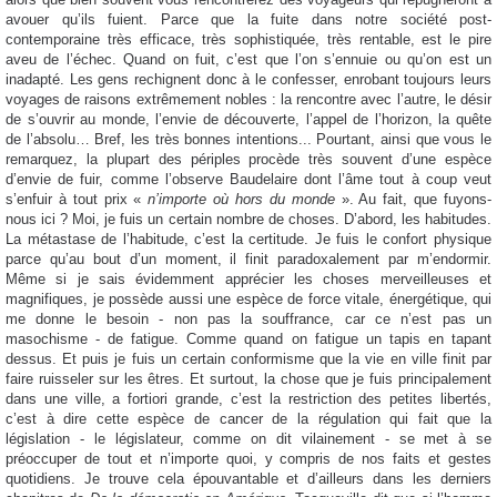
avouer qu’ils fuient. Parce que la fuite dans notre société post-
contemporaine très efficace, très sophistiquée, très rentable, est le pire
aveu de l’échec. Quand on fuit, c’est que l’on s’ennuie ou qu’on est un
inadapté. Les gens rechignent donc à le confesser, enrobant toujours leurs
voyages de raisons extrêmement nobles : la rencontre avec l’autre, le désir
de s’ouvrir au monde, l’envie de découverte, l’appel de l’horizon, la quête
de l’absolu… Bref, les très bonnes intentions... Pourtant, ainsi que vous le
remarquez, la plupart des périples procède très souvent d’une espèce
d’envie de fuir, comme l’observe Baudelaire dont l’âme tout à coup veut
s’enfuir à tout prix «
n’importe où hors du monde
». Au fait, que fuyons-
nous ici ? Moi, je fuis un certain nombre de choses. D’abord, les habitudes.
La métastase de l’habitude, c’est la certitude. Je fuis le confort physique
parce qu’au bout d’un moment, il finit paradoxalement par m’endormir.
Même si je sais évidemment apprécier les choses merveilleuses et
magnifiques, je possède aussi une espèce de force vitale, énergétique, qui
me donne le besoin - non pas la souffrance, car ce n’est pas un
masochisme - de fatigue. Comme quand on fatigue un tapis en tapant
dessus. Et puis je fuis un certain conformisme que la vie en ville finit par
faire ruisseler sur les êtres. Et surtout, la chose que je fuis principalement
dans une ville, a fortiori grande, c’est la restriction des petites libertés,
c’est à dire cette espèce de cancer de la régulation qui fait que la
législation - le législateur, comme on dit vilainement - se met à se
préoccuper de tout et n’importe quoi, y compris de nos faits et gestes
quotidiens. Je trouve cela épouvantable et d’ailleurs dans les derniers