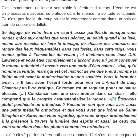
C’est exactement un labeur semblable à l’écriture d’ailleurs. L’écriture est
un processus d’ascèse, se pratique dans le silence, la solitude et la peine.
Ce n’est pas facile, du coup on est là exactement comme dans un bois en
train de couper ses billots.
Se dégage de votre livre un esprit assez panthéiste puisque vous
rendez grâce aux ombles que vous pêchez, au soleil quand il se lève,
même aux insectes de faire le ménage, de chasser des animaux, de
rendre des lieux fréquentables dans ces forêts, dans cette taïga, vous
rendez grâce à l’ensemble du vivant ; et d’ailleurs vous lisez D.H.
Lawrence et vous êtes complètement d’accord avec lui pour conspuer
le monde industriel et revenir vers une sorte d’élan naturel, vital, qu’il
nomme la virilité, mais qui est cet instinct de vie que Freud nomme la
libido aussi avant la modernisation de nos sociétés. Vous le formulez
ainsi : «
Il faut avoir l’esprit tordu pour voir en
L’Amant de Lady
Chatterley
un livre érotique. Ce roman est un requiem pour une nature
blessée. (…) Constance sent une sève monter dans sa chair ; elle
comprend que le progrès désubstantialise le monde
. »
[8]
Ê
tes-vous
plutôt panthéiste ou orthodoxe ? Puisqu’on voit que vous avez aussi
une petite médaille orthodoxe et que vous avez une icône de Saint-
Séraphin de Sarov que vous regardez, que vous croyez profondément
à la présence à travers la lumière des esprits et aussi de ceux qui
vous sont chers dans les photos comme les orthodoxes.
J’ai été élevé par les Frères catholiques mais le Ciel s’est éteint un jour et