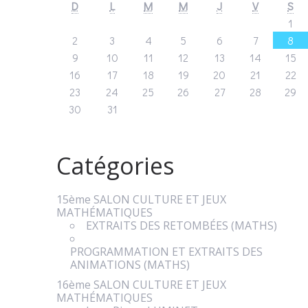
D
L
M
M
J
V
S
1
2
3
4
5
6
7
8
9
10
11
12
13
14
15
16
17
18
19
20
21
22
23
24
25
26
27
28
29
30
31
Catégories
15ème SALON CULTURE ET JEUX
MATHÉMATIQUES
EXTRAITS DES RETOMBÉES (MATHS)
PROGRAMMATION ET EXTRAITS DES
ANIMATIONS (MATHS)
16ème SALON CULTURE ET JEUX
MATHÉMATIQUES