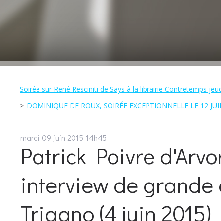
Soirée sur René Resciniti de Says à la librairie Contretemps je
DOMINIQUE DE ROUX, SOIRÉE EXCEPTIONNELLE LE 12 JUIN 
mardi 09
juin 2015
14h45
Patrick Poivre d'Arvo
interview de grande 
Trigano (4 juin 2015)