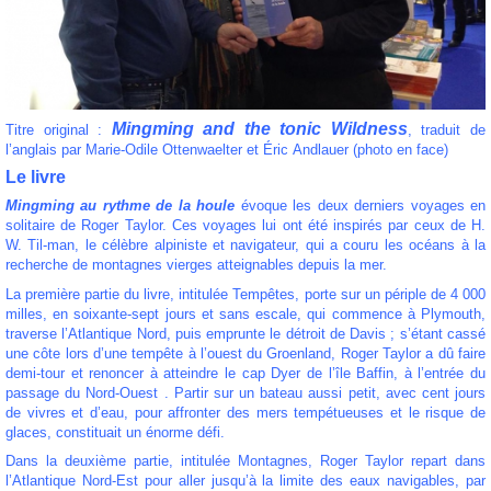
Mingming and the tonic Wildness
Titre original :
, traduit de
l’anglais par Marie-Odile Ottenwaelter et Éric Andlauer (photo en face)
Le livre
Mingming au rythme de la houle
évoque les deux derniers voyages en
solitaire de Roger Taylor. Ces voyages lui ont été inspirés par ceux de H.
W. Til-man, le célèbre alpiniste et navigateur, qui a couru les océans à la
recherche de montagnes vierges atteignables depuis la mer.
La première partie du livre, intitulée Tempêtes, porte sur un périple de 4 000
milles, en soixante-sept jours et sans escale, qui commence à Plymouth,
traverse l’Atlantique Nord, puis emprunte le détroit de Davis ; s’étant cassé
une côte lors d’une tempête à l’ouest du Groenland, Roger Taylor a dû faire
demi-tour et renoncer à atteindre le cap Dyer de l’île Baffin, à l’entrée du
passage du Nord-Ouest . Partir sur un bateau aussi petit, avec cent jours
de vivres et d’eau, pour affronter des mers tempétueuses et le risque de
glaces, constituait un énorme défi.
Dans la deuxième partie, intitulée Montagnes, Roger Taylor repart dans
l’Atlantique Nord-Est pour aller jusqu’à la limite des eaux navigables, par