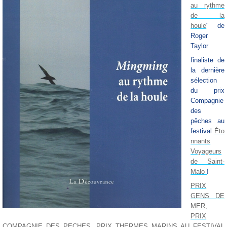
au rythme
de la
houle
" de
Roger
Taylor
finaliste de
la dernière
sélection
du prix
Compagnie
des
pêches au
festival
Éto
nnants
Voyageurs
de Saint-
Malo
!
PRIX
GENS DE
MER,
PRIX
COMPAGNIE DES PECHES, PRIX THERMES MARINS AU FESTIVAL