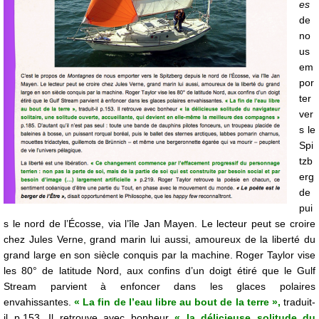
es
de
no
us
em
por
ter
ver
s le
Spi
tzb
erg
de
pui
s le nord de l’Écosse, via l’île Jan Mayen. Le lecteur peut se croire
chez Jules Verne, grand marin lui aussi, amoureux de la liberté du
grand large en son siècle conquis par la machine. Roger Taylor vise
les 80° de latitude Nord, aux confins d’un doigt étiré que le Gulf
Stream parvient à enfoncer dans les glaces polaires
envahissantes.
« La fin de l’eau libre au bout de la terre »,
traduit-
il p.153. Il retrouve avec bonheur
« la délicieuse solitude du