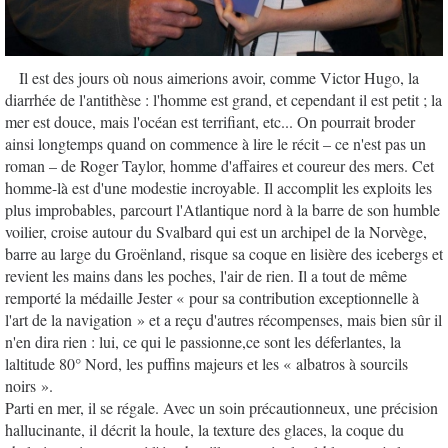
Il est des jours où nous aimerions avoir, comme Victor Hugo, la
diarrhée de l'antithèse : l'homme est grand, et cependant il est petit ; la
mer est douce, mais l'océan est terrifiant, etc... On pourrait broder
ainsi longtemps quand on commence à lire le récit – ce n'est pas un
roman – de Roger Taylor, homme d'affaires et coureur des mers. Cet
homme-là est d'une modestie incroyable. Il accomplit les exploits les
plus improbables, parcourt l'Atlantique nord à la barre de son humble
voilier, croise autour du Svalbard qui est un archipel de la Norvège,
barre au large du Groënland, risque sa coque en lisière des icebergs et
revient les mains dans les poches, l'air de rien. Il a tout de même
remporté la médaille Jester « pour sa contribution exceptionnelle à
l'art de la navigation » et a reçu d'autres récompenses, mais bien sûr il
n'en dira rien : lui, ce qui le passionne,ce sont les déferlantes, la
laltitude 80° Nord, les puffins majeurs et les « albatros à sourcils
noirs ».
Parti en mer, il se régale. Avec un soin précautionneux, une précision
hallucinante, il décrit la houle, la texture des glaces, la coque du