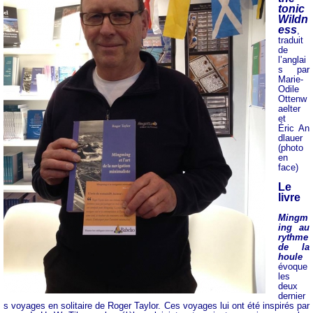
tonic
Wildn
ess
,
traduit
de
l’anglai
s par
Marie-
Odile
Ottenw
aelter
et
Éric An
dlauer
(photo
en
face)
Le
livre
Mingm
ing au
rythme
de la
houle
évoque
les
deux
dernier
s voyages en solitaire de Roger Taylor. Ces voyages lui ont été inspirés par