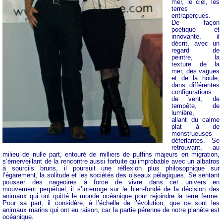
mer, le ciel, les
terres
entraperçues.
De façon
poétique et
innovante, il
décrit, avec un
regard de
peintre, la
texture de la
mer, des vagues
et de la houle,
dans différentes
configurations
de vent, de
tempête, de
lumière,
allant du calme
plat à de
monstrueuses
déferlantes. Se
retrouvant, au
milieu de nulle part, entouré de milliers de puffins majeurs en migration,
s’émerveillant de la rencontre aussi fortuite qu’improbable avec un albatros
à sourcils bruns, il poursuit une réflexion plus philosophique sur
l’égarement, la solitude et les sociétés des oiseaux pélagiques. Se sentant
pousser des nageoires à force de vivre dans cet univers en
mouvement perpétuel, il s’interroge sur le bien-fondé de la décision des
animaux qui ont quitté le monde océanique pour rejoindre la terre ferme.
Pour sa part, il considère, à l’échelle de l’évolution, que ce sont les
animaux marins qui ont eu raison, car la partie pérenne de notre planète est
océanique.