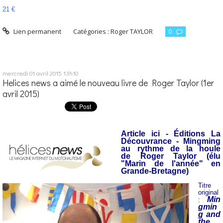
21 €
Lien permanent
Catégories :
Roger TAYLOR
0
mercredi 01
avril 2015
13h10
Helices news a aimé le nouveau livre de Roger Taylor (1er
avril 2015)
Article ici
- Éditions La
Découvrance - Mingming
au rythme de la houle
de Roger Taylor (élu
"Marin de l'année" en
Grande-Bretagne)
Titre
original
Min
:
gmin
g and
the