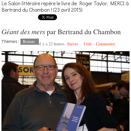
Le Salon littéraire repère le livre de Roger Taylor, MERCI à
Bertrand du Chambon ! (23 avril 2015)
Géant des mers
par Bertrand du Chambon
Thèmes :
Roman
il y a 22 heures
Suivre
·
Utile
·
Commenter