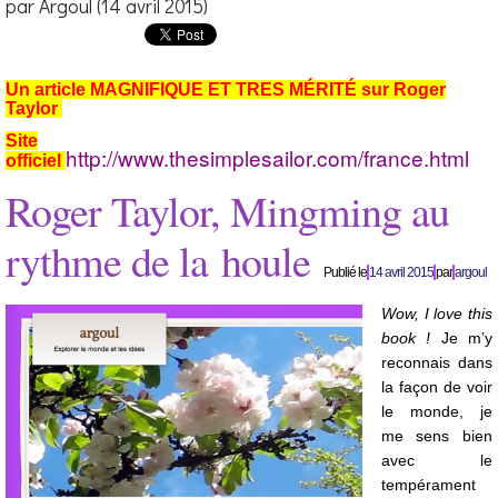
par Argoul (14 avril 2015)
Un article MAGNIFIQUE ET TRES MÉRITÉ sur Roger
Taylor
Site
http://www.thesimplesailor.com/france.html
officiel
Roger Taylor, Mingming au
rythme de la houle
Publié le
14 avril 2015
par
argoul
Wow, I love this
book !
Je m’y
reconnais dans
la façon de voir
le monde, je
me sens bien
avec le
tempérament