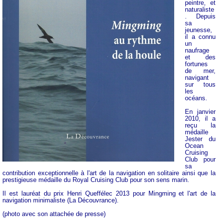
peintre, et
naturaliste
. Depuis
sa
jeunesse,
il a connu
un
naufrage
et des
fortunes
de mer,
navigant
sur tous
les
océans.
En janvier
2010, il a
reçu la
médaille
Jester du
Ocean
Cruising
Club pour
sa
contribution exceptionnelle à l'art de la navigation en solitaire ainsi que la
prestigieuse médaille du Royal Cruising Club pour son sens marin.
Il est lauréat du prix Henri Queffélec 2013 pour Mingming et l'art de la
navigation minimaliste (La Découvrance).
(photo avec son attachée de presse)