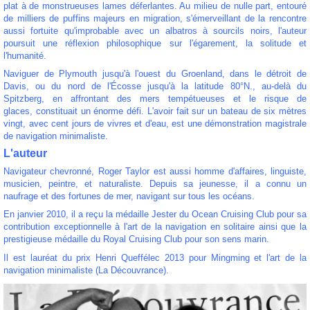
plat à de monstrueuses lames déferlantes. Au milieu de nulle part, entouré
de milliers de puffins majeurs en migration, s'émerveillant de la rencontre
aussi fortuite qu'improbable avec un albatros à sourcils noirs, l'auteur
poursuit une réflexion philosophique sur l'égarement, la solitude et
l'humanité.
Naviguer de Plymouth jusqu'à l'ouest du Groenland, dans le détroit de
Davis, ou du nord de l'Écosse jusqu'à la latitude 80°N., au-delà du
Spitzberg, en affrontant des mers tempétueuses et le risque de
glaces, constituait un énorme défi. L'avoir fait sur un bateau de six mètres
vingt, avec cent jours de vivres et d'eau, est une démonstration magistrale
de navigation minimaliste.
L'auteur
Navigateur chevronné, Roger Taylor est aussi homme d'affaires, linguiste,
musicien, peintre, et naturaliste. Depuis sa jeunesse, il a connu un
naufrage et des fortunes de mer, navigant sur tous les océans.
En janvier 2010, il a reçu la médaille Jester du Ocean Cruising Club pour sa
contribution exceptionnelle à l'art de la navigation en solitaire ainsi que la
prestigieuse médaille du Royal Cruising Club pour son sens marin.
Il est lauréat du prix Henri Queffélec 2013 pour Mingming et l'art de la
navigation minimaliste (La Découvrance).