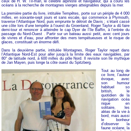
ceux de H. W. Til-man, le célèbre alpiniste et navigateur, qui a couru les
océans à la recherche de montagnes vierges atteignables depuis la mer.
La première partie du livre, intitulée Tempêtes, porte sur un périple de 4 000
milles, en soixante-sept jours et sans escale, qui commence à Plymouth,
traverse l’Atlantique Nord, puis emprunte le détroit de Davis ; s’étant cassé
une côte lors d’une tempête à l’ouest du Groenland, Roger Taylor a dû faire
demi-tour et renoncer à atteindre le cap Dyer de l’île Baffin, à l’entrée du
passage du Nord-Ouest . Partir sur un bateau aussi petit, avec cent jours
de vivres et d’eau, pour affronter des mers tempétueuses et le risque de
glaces, constituait un énorme défi.
Dans la deuxième partie, intitulée Montagnes, Roger Taylor repart dans
l’Atlantique Nord-Est pour aller jusqu’à la limite des eaux navigables, par
80° de latitude nord, à 600 milles du pôle Nord. Il revisite son île mythique
de Jan Mayen, puis longe la côte ouest du Spitzberg.
Tout au long de
ce livre, l’auteur
évoque, avec
son humour
habituel so
british, le
quotidien de la
navigation océa
nique en
solitaire, les
aléas de la vie à
bord, mais aussi
le bonheur
d’observer la
faune océane, la