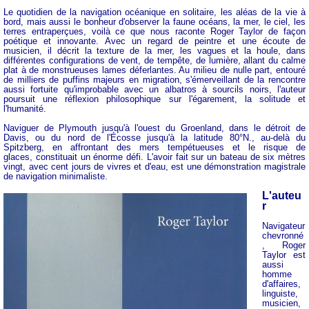
Le quotidien de la navigation océanique en solitaire, les aléas de la vie à
bord, mais aussi le bonheur d'observer la faune océans, la mer, le ciel, les
terres entraperçues, voilà ce que nous raconte Roger Taylor de façon
poétique et innovante. Avec un regard de peintre et une écoute de
musicien, il décrit la texture de la mer, les vagues et la houle, dans
différentes configurations de vent, de tempête, de lumière, allant du calme
plat à de monstrueuses lames déferlantes. Au milieu de nulle part, entouré
de milliers de puffins majeurs en migration, s'émerveillant de la rencontre
aussi fortuite qu'improbable avec un albatros à sourcils noirs, l'auteur
poursuit une réflexion philosophique sur l'égarement, la solitude et
l'humanité.
Naviguer de Plymouth jusqu'à l'ouest du Groenland, dans le détroit de
Davis, ou du nord de l'Écosse jusqu'à la latitude 80°N., au-delà du
Spitzberg, en affrontant des mers tempétueuses et le risque de
glaces, constituait un énorme défi. L'avoir fait sur un bateau de six mètres
vingt, avec cent jours de vivres et d'eau, est une démonstration magistrale
de navigation minimaliste.
L'auteu
r
Navigateur
chevronné
, Roger
Taylor est
aussi
homme
d'affaires,
linguiste,
musicien,