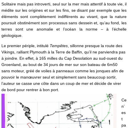
Solitaire mais pas introverti, seul sur la mer mais attentif à toute vie, il
médite sur les origines et sur les fins, se disant par exemple que les
éléments sont complètement indifférents au vivant, que la nature
poursuit obstinément son processus sans dessein et, qu’au fond, les
terres sont une anomalie et l’océan la norme – à l’échelle
géologique.
Le premier périple, intitulé
Tempêtes
, sillonne presque la route des
Vikings, ralliant Plymouth à la Terre de Baffin, qu’il ne parviendra pas
à joindre. En effet, à 165 milles du Cap Desolation au sud-ouest du
Groenland, au bout de 34 jours de mer sur son bateau de 6m50
sans moteur, gréé de voiles à panneaux comme les jonques afin de
pouvoir le manœuvrer seul et simplement sans beaucoup sortir,
l’auteur se casse une côte dans un coup de mer et décide de virer
de bord pour rentrer à bon port.
Ce
n’
es
t
pa