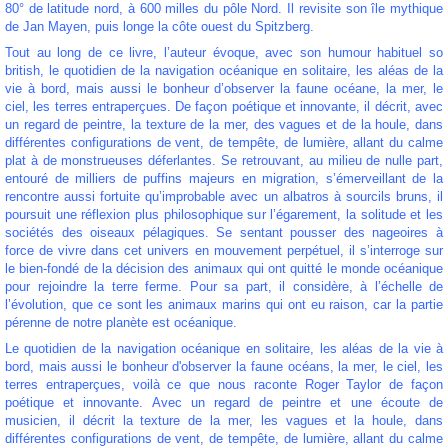
80° de latitude nord, à 600 milles du pôle Nord. Il revisite son île mythique
de Jan Mayen, puis longe la côte ouest du Spitzberg.
Tout au long de ce livre, l’auteur évoque, avec son humour habituel so
british, le quotidien de la navigation océanique en solitaire, les aléas de la
vie à bord, mais aussi le bonheur d’observer la faune océane, la mer, le
ciel, les terres entraperçues. De façon poétique et innovante, il décrit, avec
un regard de peintre, la texture de la mer, des vagues et de la houle, dans
différentes configurations de vent, de tempête, de lumière, allant du calme
plat à de monstrueuses déferlantes. Se retrouvant, au milieu de nulle part,
entouré de milliers de puffins majeurs en migration, s’émerveillant de la
rencontre aussi fortuite qu’improbable avec un albatros à sourcils bruns, il
poursuit une réflexion plus philosophique sur l’égarement, la solitude et les
sociétés des oiseaux pélagiques. Se sentant pousser des nageoires à
force de vivre dans cet univers en mouvement perpétuel, il s’interroge sur
le bien-fondé de la décision des animaux qui ont quitté le monde océanique
pour rejoindre la terre ferme. Pour sa part, il considère, à l’échelle de
l’évolution, que ce sont les animaux marins qui ont eu raison, car la partie
pérenne de notre planète est océanique.
Le quotidien de la navigation océanique en solitaire, les aléas de la vie à
bord, mais aussi le bonheur d'observer la faune océans, la mer, le ciel, les
terres entraperçues, voilà ce que nous raconte Roger Taylor de façon
poétique et innovante. Avec un regard de peintre et une écoute de
musicien, il décrit la texture de la mer, les vagues et la houle, dans
différentes configurations de vent, de tempête, de lumière, allant du calme