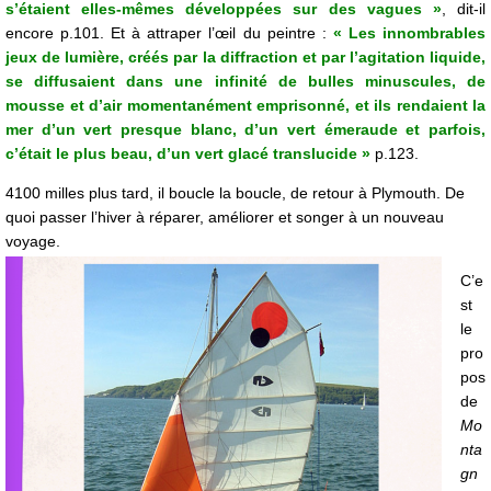
s’étaient elles-mêmes développées sur des vagues »
, dit-il
encore p.101. Et à attraper l’œil du peintre :
« Les innombrables
jeux de lumière, créés par la diffraction et par l’agitation liquide,
se diffusaient dans une infinité de bulles minuscules, de
mousse et d’air momentanément emprisonné, et ils rendaient la
mer d’un vert presque blanc, d’un vert émeraude et parfois,
c’était le plus beau, d’un vert glacé translucide »
p.123.
4100 milles plus tard, il boucle la boucle, de retour à Plymouth. De
quoi passer l’hiver à réparer, améliorer et songer à un nouveau
voyage.
C’e
st
le
pro
pos
de
Mo
nta
gn