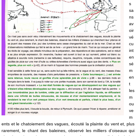
s
sa
ns
av
oir
vé
cu
int
en
sé
m
en
t
les
m
ou
ve
m
ents et le chatoiement des vagues, écouté la plainte du vent et, plus
rarement, le chant des baleines, observé les milliers d’oiseaux qui