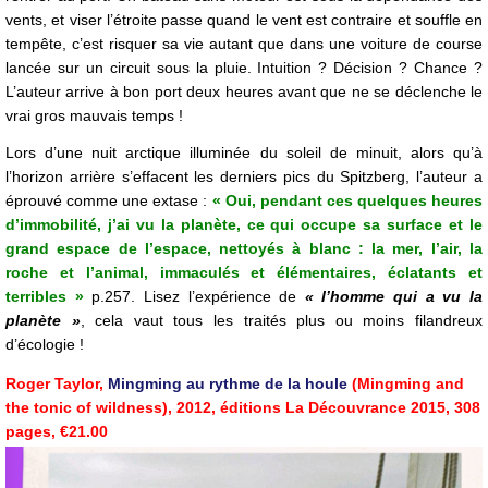
vents, et viser l’étroite passe quand le vent est contraire et souffle en
tempête, c’est risquer sa vie autant que dans une voiture de course
lancée sur un circuit sous la pluie. Intuition ? Décision ? Chance ?
L’auteur arrive à bon port deux heures avant que ne se déclenche le
vrai gros mauvais temps !
Lors d’une nuit arctique illuminée du soleil de minuit, alors qu’à
l’horizon arrière s’effacent les derniers pics du Spitzberg, l’auteur a
éprouvé comme une extase :
« Oui, pendant ces quelques heures
d’immobilité, j’ai vu la planète, ce qui occupe sa surface et le
grand espace de l’espace, nettoyés à blanc : la mer, l’air, la
roche et l’animal, immaculés et élémentaires, éclatants et
terribles »
p.257. Lisez l’expérience de
« l’homme qui a vu la
planète »
, cela vaut tous les traités plus ou moins filandreux
d’écologie !
Roger Taylor,
Mingming au rythme de la houle
(Mingming and
the tonic of wildness), 2012, éditions La Découvrance 2015, 308
pages, €21.00