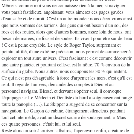
Même si comme moi vous ne connaissez rien à la mer, si naviguer
vous paraît fastidieux, angoissant, vous aimerez ces pages gavées
d'eau salée et de noroît. C'est un autre monde : nous découvrons ainsi
que nous sommes des terriens, des gens qui ont besoin d'un sol, des
rocs et des routes, alors que d'autres hommes, assez loin de nous, ont
besoin de marées, de focs et de soutes. Ils vivent pour être sur de l'eau
! C'est à peine croyable. Le style de Roger Taylor, surprenant et
pointu, affûté, d'une extrême précision, nous permet de commencer à
explorer un tout autre univers. C'est fascinant : c'est comme découvrir
une autre planète, et pourtant celle-ci est la nôtre. 70 % environ de la
surface du globe. Nous autres, nous occupons les 30 % qui restent.
Ce qui n'est pas désagréable, à force d'arpenter les mers, c'est qu'il est
seul. Il regarde l'univers, demande des comptes à Dieu et au
personnel navigant. Blessé, et dervant s'opérer seul, il convoque
l'équipage : « Le Médecin et Dentiste du bord a soigneusement rangé
toute la panoplie (…). Le Skipper a suggéré de se concentrer sur la
navigation. Le Garçon de cabine, étrangement silencieux pendant
tout cet intermède, avait un discret sourire de soulagement. » Mais
ces quatre personnes, c'était lui, et lui seul.
Reste alors un soir à croiser l'albatros, l'apercevoir enfin, créature de