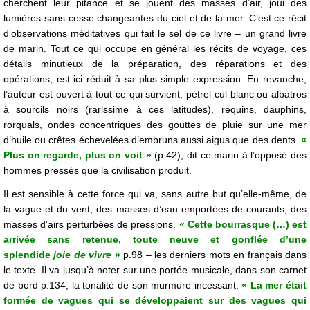
cherchent leur pitance et se jouent des masses d’air, joui des
lumières sans cesse changeantes du ciel et de la mer. C’est ce récit
d’observations méditatives qui fait le sel de ce livre – un grand livre
de marin. Tout ce qui occupe en général les récits de voyage, ces
détails minutieux de la préparation, des réparations et des
opérations, est ici réduit à sa plus simple expression. En revanche,
l’auteur est ouvert à tout ce qui survient, pétrel cul blanc ou albatros
à sourcils noirs (rarissime à ces latitudes), requins, dauphins,
rorquals, ondes concentriques des gouttes de pluie sur une mer
d’huile ou crêtes échevelées d’embruns aussi aigus que des dents.
«
Plus on regarde, plus on voit »
(p.42), dit ce marin à l’opposé des
hommes pressés que la civilisation produit.
Il est sensible à cette force qui va, sans autre but qu’elle-même, de
la vague et du vent, des masses d’eau emportées de courants, des
masses d’airs perturbées de pressions.
« Cette bourrasque (…) est
arrivée sans retenue, toute neuve et gonflée d’une
splendide
joie de vivre
»
p.98 – les derniers mots en français dans
le texte. Il va jusqu’à noter sur une portée musicale, dans son carnet
de bord p.134, la tonalité de son murmure incessant.
« La mer était
formée de vagues qui se développaient sur des vagues qui