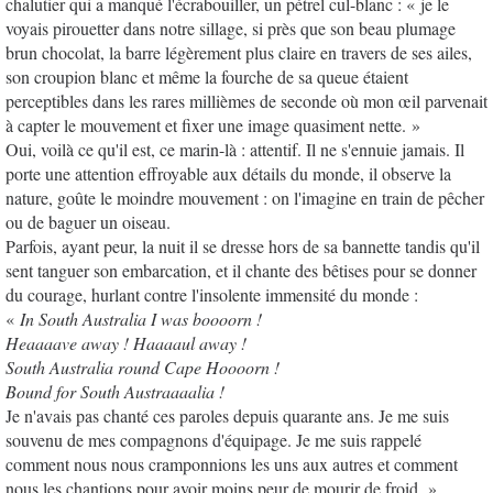
chalutier qui a manqué l'écrabouiller, un pétrel cul-blanc : « je le
voyais pirouetter dans notre sillage, si près que son beau plumage
brun chocolat, la barre légèrement plus claire en travers de ses ailes,
son croupion blanc et même la fourche de sa queue étaient
perceptibles dans les rares millièmes de seconde où mon œil parvenait
à capter le mouvement et fixer une image quasiment nette. »
Oui, voilà ce qu'il est, ce marin-là : attentif. Il ne s'ennuie jamais. Il
porte une attention effroyable aux détails du monde, il observe la
nature, goûte le moindre mouvement : on l'imagine en train de pêcher
ou de baguer un oiseau.
Parfois, ayant peur, la nuit il se dresse hors de sa bannette tandis qu'il
sent tanguer son embarcation, et il chante des bêtises pour se donner
du courage, hurlant contre l'insolente immensité du monde :
«
In South Australia I was boooorn !
Heaaaave away ! Haaaaul away !
South Australia round Cape Hoooorn !
Bound for South Austraaaalia !
Je n'avais pas chanté ces paroles depuis quarante ans. Je me suis
souvenu de mes compagnons d'équipage. Je me suis rappelé
comment nous nous cramponnions les uns aux autres et comment
nous les chantions pour avoir moins peur de mourir de froid. »