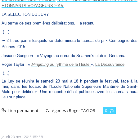
ETONNANTS VOYAGEURS 2015
:
LA SELECTION DU JURY
Au terme de ses premières délibérations, il a retenu
(…)
↠
2 titres parmi lesquels se déterminera le lauréat du prix Compagnie des
Pêches 2015 :
Josiane Guéguen : « Voyage au cœur du Seamen’s club », Géorama
Roger Taylor : «
Mingming
au rythme de la Houle
»,
La Découvrance
(…)
Le jury se réunira le samedi 23 mai à 18 h pendant le festival, face à la
mer, dans les locaux de l’Ecole Nationale Supérieure Maritime de Saint-
Malo pour délibérer. Une rencontre-débat publique avec les lauréats aura
lieu sur place.
Lien permanent
Catégories :
Roger TAYLOR
0
jeudi 23
avril 2015
15h58