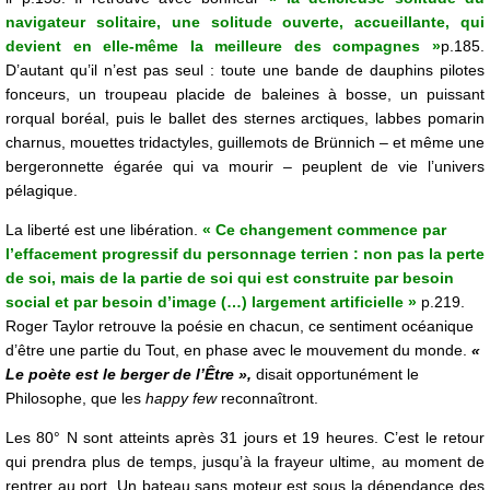
navigateur solitaire, une solitude ouverte, accueillante, qui
devient en elle-même la meilleure des compagnes »
p.185.
D’autant qu’il n’est pas seul : toute une bande de dauphins pilotes
fonceurs, un troupeau placide de baleines à bosse, un puissant
rorqual boréal, puis le ballet des sternes arctiques, labbes pomarin
charnus, mouettes tridactyles, guillemots de Brünnich – et même une
bergeronnette égarée qui va mourir – peuplent de vie l’univers
pélagique.
La liberté est une libération.
« Ce changement commence par
l’effacement progressif du personnage terrien : non pas la perte
de soi, mais de la partie de soi qui est construite par besoin
social et par besoin d’image (…) largement artificielle »
p.219.
Roger Taylor retrouve la poésie en chacun, ce sentiment océanique
d’être une partie du Tout, en phase avec le mouvement du monde.
«
Le poète est le berger de l’Être »,
disait opportunément le
Philosophe, que les
happy few
reconnaîtront.
Les 80° N sont atteints après 31 jours et 19 heures. C’est le retour
qui prendra plus de temps, jusqu’à la frayeur ultime, au moment de
rentrer au port. Un bateau sans moteur est sous la dépendance des