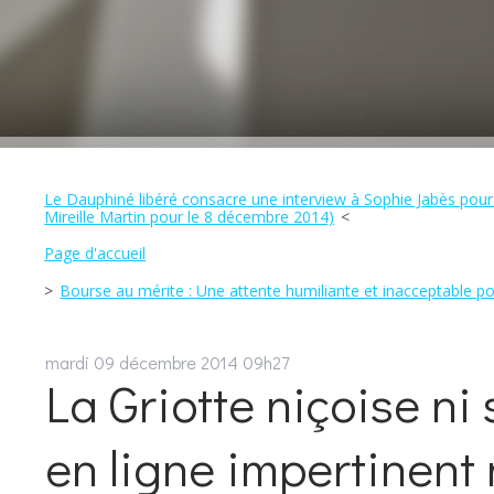
Le Dauphiné libéré consacre une interview à Sophie Jabès pour
Mireille Martin pour le 8 décembre 2014)
Page d'accueil
Bourse au mérite : Une attente humiliante et inacceptable po
mardi 09
décembre 2014
09h27
La Griotte niçoise n
en ligne impertinent 