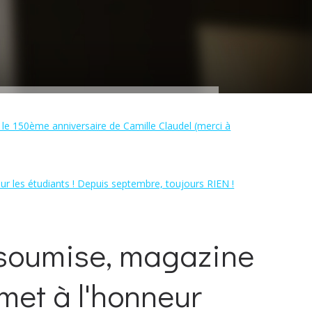
 le 150ème anniversaire de Camille Claudel (merci à
ur les étudiants ! Depuis septembre, toujours RIEN !
i soumise, magazine
met à l'honneur