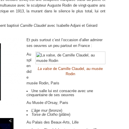
tumultueuse avec le sculpteur Auguste Rodin de vingt-quatre ans
ique en 1913, la murant dans le silence le plus total, lui ont
ment baptisé
Camille Claudel
avec Isabelle Adjani et Gérard
Et puis surtout c’est l’occasion d’aller admirer
ses oeuvres un peu partout en France :
Au
spl
en
La valse
de Camille Claudel, au musée
did
Rodin
e
musée Rodin, Paris
Une salle lui est consacrée avec une
cinquantaine de ses oeuvres
Au Musée d’Orsay, Paris
L’âge mur
(bronze)
Torse de Clotho
(plâtre)
Au Palais des Beaux-Arts, Lille