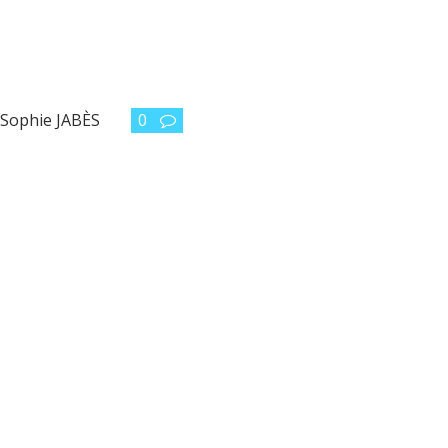
,
Sophie JABÈS
0