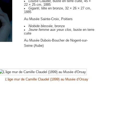
Louise Claudel
, buste en terre cuite, 45 ×
22 ×
25 cm
, 1885
Giganti
, tête en bronze, 32 × 26 ×
27 cm
,
1885
Au Musée Sainte-Croix, Poitiers
Niobide blessée
, bronze
Jeune femme aux yeux clos
, buste en terre
cuite
Au Musée Dubois-Boucher de Nogent-sur-
Seine (Aube)
L’âge mur
de Camille Claudel (1899) au Musée d’Orsay