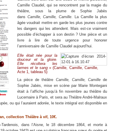
Camille Claudel, qui se rencontrent par la magie du
théâtre, sous la plume de Sophie Jabès
dans
Camille, Camille, Camille
. La Camille la plus
âgée voudrait mettre en garde les plus jeunes contre
les dangers qui les attendent. Mais est-ce vraiment
possible d’échapper à son destin ? Une pièce et un
livre à lire de toute urgence pour honorer
l’anniversaire de Camille Claudel aujourd’hui.
Elle était née pour la
douceur et la gloire.
Elle récoltera les
larmes et le sang
» (Camille, Camille, Camille,
Acte 1, tableau 5)
La pièce de théâtre
Camille, Camille, Camille
de
Sophie Jabès, mise en scène par Marie Montegani
était à l’affiche jusqu’à fin novembre au théâtre du
Lucernaire à Paris, et sera au Théâtre André-Malraux
ée, ou qui l’auraient adorée, le texte intégral est disponible en
, collection Théâtre à vif, 10€.
-Tardenois, dans l’Aisne, le 18 décembre 1864, et morte à
19 octobre 1943) est une sculptrice française sœur du poète et