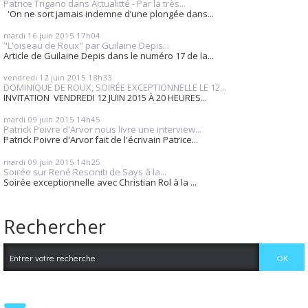
Patrice Trigano dans Actualitté - Par la très...
'On ne sort jamais indemne d’une plongée dans...
mardi 16
juin 2015
17h04
"L'oiseau de Roux" par Guilaine Depis...
Article de Guilaine Depis dans le numéro 17 de la...
vendredi 12
juin 2015
18h33
DOMINIQUE DE ROUX, SOIRÉE EXCEPTIONNELLE LE 12...
INVITATION VENDREDI 12 JUIN 2015 À 20 HEURES...
mardi 09
juin 2015
14h45
Patrick Poivre d'Arvor nous livre une interview...
Patrick Poivre d'Arvor fait de l'écrivain Patrice...
mardi 09
juin 2015
14h25
Soirée sur René Resciniti de Says à la...
Soirée exceptionnelle avec Christian Rol à la ...
Rechercher