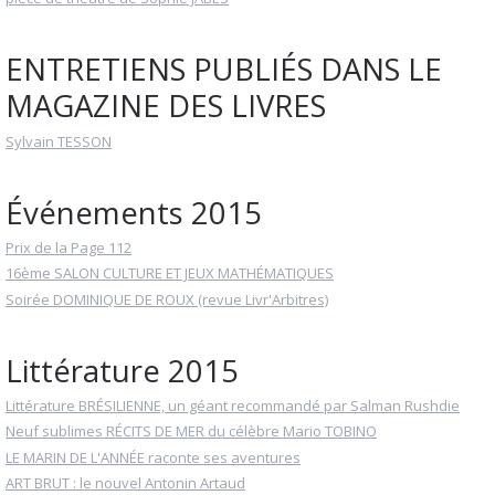
ENTRETIENS PUBLIÉS DANS LE
MAGAZINE DES LIVRES
Sylvain TESSON
Événements 2015
Prix de la Page 112
16ème SALON CULTURE ET JEUX MATHÉMATIQUES
Soirée DOMINIQUE DE ROUX (revue Livr'Arbitres)
Littérature 2015
Littérature BRÉSILIENNE, un géant recommandé par Salman Rushdie
Neuf sublimes RÉCITS DE MER du célèbre Mario TOBINO
LE MARIN DE L'ANNÉE raconte ses aventures
ART BRUT : le nouvel Antonin Artaud