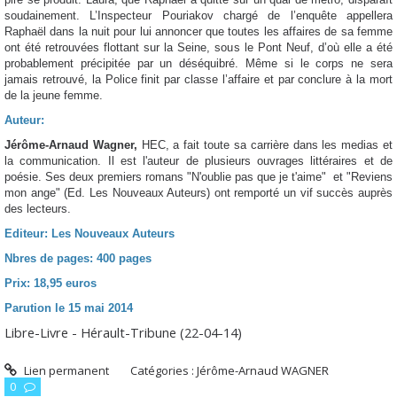
soudainement. L’Inspecteur Pouriakov chargé de l’enquête appellera
Raphaël dans la nuit pour lui annoncer que toutes les affaires de sa femme
ont été retrouvées flottant sur la Seine, sous le Pont Neuf, d’où elle a été
probablement précipitée par un déséquibré. Même si le corps ne sera
jamais retrouvé, la Police finit par classe l’affaire et par conclure à la mort
de la jeune femme.
Auteur:
Jérôme-Arnaud Wagner,
HEC, a fait toute sa carrière dans les medias et
la communication. Il est l'auteur de plusieurs ouvrages littéraires et de
poésie. Ses deux premiers romans "N'oublie pas que je t'aime" et "Reviens
mon ange" (Ed. Les Nouveaux Auteurs) ont remporté un vif succès auprès
des lecteurs.
Editeur: Les Nouveaux Auteurs
Nbres de pages: 400 pages
Prix: 18,95 euros
Parution le 15 mai 2014
Libre-Livre - Hérault-Tribune (22-04-14)
Lien permanent
Catégories :
Jérôme-Arnaud WAGNER
0