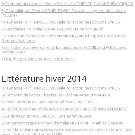
6) Événement culturel - 15ème SALON CULTURE ET JEUX MATHÉMATIQUES
5) Géopolitique - Revue CONFLITS (N°1 Eurasie - Le grand dessein de
Poutine)
4) Jeunesse - TIP TONGUE, nouvelle collection des Éditions SYROS
7) Spectacles - Michèle VENARD «À Voix Haute et Nue» ©
1) Exposition du sculpteur chinois YIMING MIN à l'Espace Cardin avec
Georges Saulterre
3) Le 150ème anniversaire de la naissance de CAMILLE CLAUDEL avec
Sophie Jabès
2) Touche pas à ma bourse, je la mérite !
Littérature hiver 2014
7) Jeunesse - TIP TONGUE, nouvelle collection des Éditions SYROS
6) L'écrivain de l'Amour bestseller - Jérôme-Arnaud WAGNER
5) Polar - milieux de l'art - Marie-Hélène GRINFEDER
4) L'écriture comme résilience, un cancer en Inde - Christian EHRHART
3) Le docteur Richard SARTÈNE, une enfance juive
2) Un personnage de roman d'Amélie NOTHOMB : Mathieu SALADIN
1) Pour le 150ème anniversaire de la naissance de Camille Claudel, une
pièce de théâtre de Sophie JABÈS