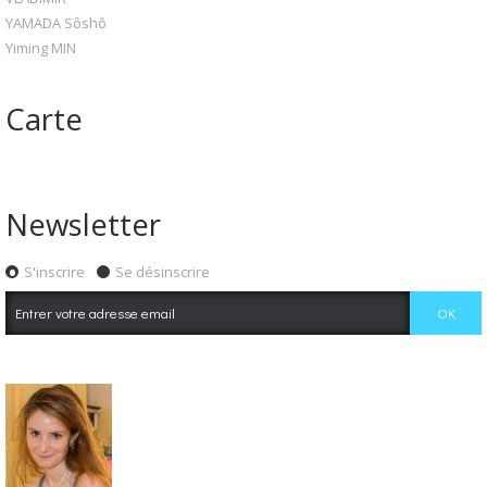
YAMADA Sôshô
Yiming MIN
Carte
Newsletter
S'inscrire
Se désinscrire