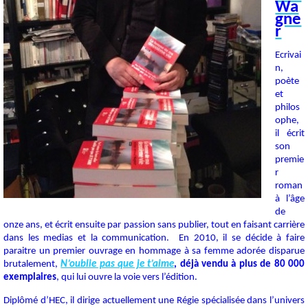
Wa
gne
r
Ecrivai
n,
poète
et
philos
ophe,
il écrit
son
premie
r
roman
à l’âge
de
onze ans, et écrit ensuite par passion sans publier, tout en faisant carrière
dans les medias et la communication. En 2010, il se décide à faire
paraitre un premier ouvrage en hommage à sa femme adorée disparue
brutalement,
N’oublie pas que je t’aime
,
déjà vendu à plus de 80 000
exemplaires
, qui lui ouvre la voie vers l’édition.
Diplômé d’HEC, il dirige actuellement une Régie spécialisée dans l’univers