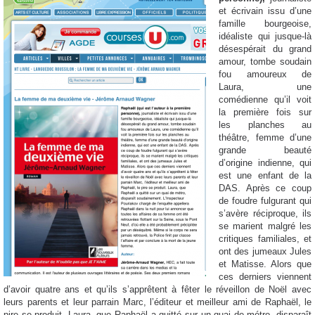
et écrivain issu d’une
famille bourgeoise,
idéaliste qui jusque-là
désespérait du grand
amour, tombe soudain
fou amoureux de
Laura, une
comédienne qu’il voit
la première fois sur
les planches au
théâtre, femme d’une
grande beauté
d’origine indienne, qui
est une enfant de la
DAS. Après ce coup
de foudre fulgurant qui
s’avère réciproque, ils
se marient malgré les
critiques familiales, et
ont des jumeaux Jules
et Matisse. Alors que
ces derniers viennent
d’avoir quatre ans et qu’ils s’apprêtent à fêter le réveillon de Noël avec
leurs parents et leur parrain Marc, l’éditeur et meilleur ami de Raphaël, le
pire se produit. Laura, que Raphaël a quitté sur un quai de métro, disparaît