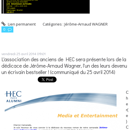
Lien permanent
Catégories :
Jérôme-Arnaud WAGNER
0
vendredi 25
avril 2014
01h01
L'association des anciens de HEC sera présente lors de la
dédicace de Jérôme-Arnaud Wagner, l'un des leurs devenu
un écrivain bestseller ! (communiqué du 25 avril 2014)
C
h
e
r(
e
)
C