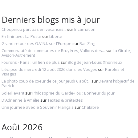
Derniers blogs mis à jour
Choupinou part pas en vacances...
sur
Incarnation
En finir avec La Poste
sur
Liberté
Grand retour des O.V.N.I. sur l'Europe
sur
Bar-Zing
Communauté de communes de Bruyères, Vallons des...
sur
La Girafe,
Avison-Autrement
Fourons - Paris : un lien de plus
sur
Blog de Jean-Louis Xhonneux
L'éclipse du mercredi 12 août 2026 dans les Vosges
sur
Paroles et
Visages
La photo coup de coeur de ce jour Jeudi 6 août...
sur
Devant l'objectif de
Patrick
Soleil levant
sur
Philosophie du Garde-Fou : Bonheur du jour
D'Adrienne à Amélie
sur
Textes & prétextes
Une journée avec le Souvenir Français
sur
Chalabre
Août 2026
D
L
M
M
J
V
S