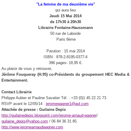
"La femme de ma deuxième vie"
qui aura lieu
Jeudi 15 Mai 2014
de 17h30 à 20h30
Librairie Fontaine-Haussmann
50 rue de Laborde
Paris 8ème
Parution : 15 mai 2014
ISBN : 978-2-8195-0377-4
396 pages- 18,95 €.
Au plaisir de vous y retrouver,
Jérôme Fouqueray (H.95) co-Présidents du groupement HEC Media &
Entertainment.
Contact Librairie
Philippe Aubier et Pauline Savatier Tél. : +33 (0)1 45 22 21 73
RSVP avant le 12/05/14 :
jeromewagner1@aol.com
Attachée de presse : Guilaine Depis
http://guilainedepis.blogspirit.com/jerome-arnaud-wagner
/
guilaine_depis@yahoo.com
/ 06 84 36 31 85
http://www.jeromearnaudwagner.com