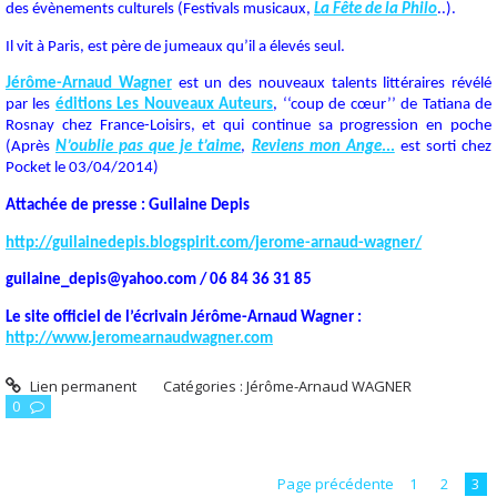
des évènements culturels (Festivals musicaux,
La Fête de la Philo
..).
Il vit à Paris, est père de jumeaux qu’il a élevés seul.
Jérôme-Arnaud Wagner
est un des nouveaux talents littéraires révélé
par les
éditions Les Nouveaux Auteurs
, ‘‘coup de cœur’’ de Tatiana de
Rosnay chez France-Loisirs, et qui continue sa progression en poche
(Après
N’oublie pas que je t’aime
,
Reviens mon Ange
...
est sorti chez
Pocket le 03/04/2014)
Attachée de presse : Guilaine Depis
http://guilainedepis.blogspirit.com/jerome-arnaud-wagner/
guilaine_depis@yahoo.com / 06 84 36 31 85
Le site officiel de l’écrivain Jérôme-Arnaud Wagner :
http://www.jeromearnaudwagner.com
Lien permanent
Catégories :
Jérôme-Arnaud WAGNER
0
Page précédente
1
2
3