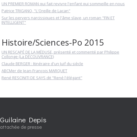
UN PREMIER ROMAN qui fait revivre l'enfant qui sommeille en nous
Patrice TRIGANO, "L'Oreille de Lacan"
Sur les pervers narcissiques et l'âme slave, un roman "FIN ET
INTELLIGENT"
Histoire/Sciences-Po 2015
UN RESCAPÉ DE LA MÉDUSE, présenté et commenté par Philippe
Collonge (La DÉCOUVRANCE)
Claude BERGER : Itinéraire d'un Juif du siècle
ABCMer de Jean-François MARQUET
René RESCINITI DE SAYS dit "René l'élégant"
Guilaine Depis
attachée de presse