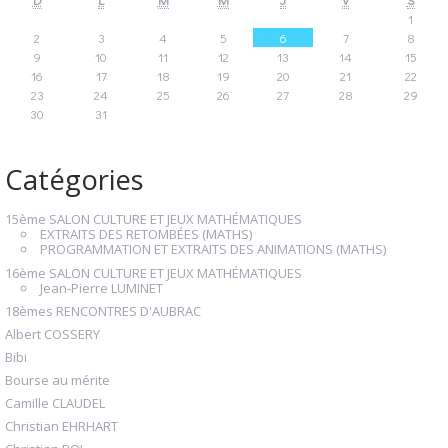
1
2
3
4
5
6
7
8
9
10
11
12
13
14
15
16
17
18
19
20
21
22
23
24
25
26
27
28
29
30
31
Catégories
15ème SALON CULTURE ET JEUX MATHÉMATIQUES
EXTRAITS DES RETOMBÉES (MATHS)
PROGRAMMATION ET EXTRAITS DES ANIMATIONS (MATHS)
16ème SALON CULTURE ET JEUX MATHÉMATIQUES
Jean-Pierre LUMINET
18èmes RENCONTRES D'AUBRAC
Albert COSSERY
Bibi
Bourse au mérite
Camille CLAUDEL
Christian EHRHART