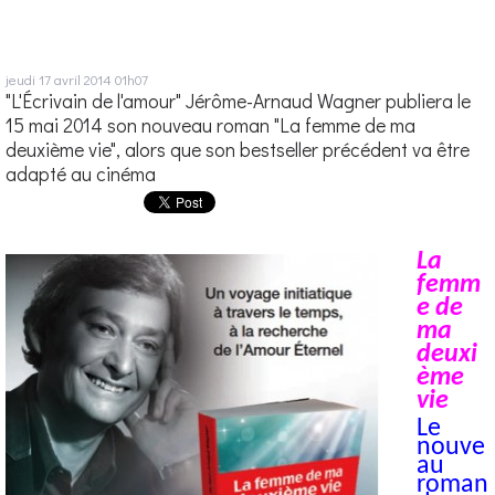
jeudi 17
avril 2014
01h07
"L'Écrivain de l'amour" Jérôme-Arnaud Wagner publiera le
15 mai 2014 son nouveau roman "La femme de ma
deuxième vie", alors que son bestseller précédent va être
adapté au cinéma
La
femm
e de
ma
deuxi
ème
vie
Le
nouve
au
roman