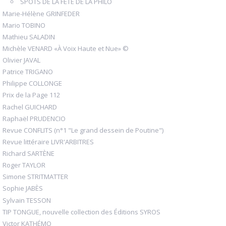
SPOTS DE LA FÊTE DE LA PHILO
Marie-Hélène GRINFEDER
Mario TOBINO
Mathieu SALADIN
Michèle VENARD «À Voix Haute et Nue» ©
Olivier JAVAL
Patrice TRIGANO
Philippe COLLONGE
Prix de la Page 112
Rachel GUICHARD
Raphaël PRUDENCIO
Revue CONFLITS (n°1 "Le grand dessein de Poutine")
Revue littéraire LIVR'ARBITRES
Richard SARTÈNE
Roger TAYLOR
Simone STRITMATTER
Sophie JABÈS
Sylvain TESSON
TIP TONGUE, nouvelle collection des Éditions SYROS
Victor KATHÉMO