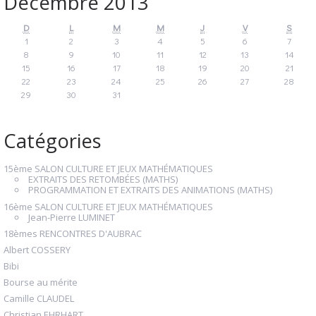
Décembre 2013
D
L
M
M
J
V
S
1
2
3
4
5
6
7
8
9
10
11
12
13
14
15
16
17
18
19
20
21
22
23
24
25
26
27
28
29
30
31
Catégories
15ème SALON CULTURE ET JEUX MATHÉMATIQUES
EXTRAITS DES RETOMBÉES (MATHS)
PROGRAMMATION ET EXTRAITS DES ANIMATIONS (MATHS)
16ème SALON CULTURE ET JEUX MATHÉMATIQUES
Jean-Pierre LUMINET
18èmes RENCONTRES D'AUBRAC
Albert COSSERY
Bibi
Bourse au mérite
Camille CLAUDEL
Christian EHRHART