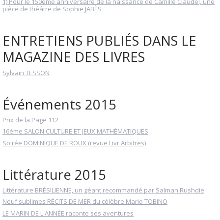
1) Pour le 150ème anniversaire de la naissance de Camille Claudel, une
pièce de théâtre de Sophie JABÈS
ENTRETIENS PUBLIÉS DANS LE
MAGAZINE DES LIVRES
Sylvain TESSON
Événements 2015
Prix de la Page 112
16ème SALON CULTURE ET JEUX MATHÉMATIQUES
Soirée DOMINIQUE DE ROUX (revue Livr'Arbitres)
Littérature 2015
Littérature BRÉSILIENNE, un géant recommandé par Salman Rushdie
Neuf sublimes RÉCITS DE MER du célèbre Mario TOBINO
LE MARIN DE L'ANNÉE raconte ses aventures