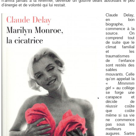
n’arriva jamais à la refermer, devenue un gouffre béant absorbant le peu
d’énergie et de volonté qui lui restait.
Claude Delay,
en bon
biographe,
commence à la
source. On
comprend tout
de suite que le
climat familial
et les
traumatismes
de l’enfance
sont restés des
sables
mouvants. Celle
qu’on appelait la
«
Mmmmm
girl
» au collège
se forge une
carapace et
décide de
réussir coûte
que coûte
même si sa vie
ne commence
pas sous les
meilleurs
augures. Sartre