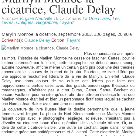
cicatrice, Claude Delay
Ecrit par
Virginie Neufville
16.12.13 dans
La Une Livres
,
Les
Livres
,
Critiques
,
Biographie
,
Fayard
Marylin Monroe la cicatrice, septembre 2003, 336 pages, 20,90 €
Ecrivain(s):
Claude Delay
Edition:
Fayard
Plus de cinquante ans après
sa mort, l’histoire de Marilyn Monroe ne cesse de fasciner. Certes, pour le
lecteur intéressé par le sujet, cette biographie ne détient aucun scoop,
aucune nouveauté, affiche même un certain parti pris pour une des théories
concernant les causes de la mort de la star. Pourtant, ce livre diffère par
une approche résolument littéraire de la vie de Marilyn. En effet, Claude
Delay use sans abuser de sa culture des lettres pour faire des
rapprochements parfois osés avec des grands personnages théâtraux ou
romanesques, n’hésitant pas à citer Duras, Genet, Sartre, Beckett ou
encore Faulkner, pour ne citer qu’eux, afin de mettre en évidence le fait que
Marilyn Monroe était bel et bien un personnage fictif sous lequel se cachait
une Norma Jean Baker avec une âme en peine.
La couverture du livre illustre bien la double personnalité que la jeune
femme avait forgée. La photo de Bert Stern montre une Marilyn Monroe
faisant corps avec le photographe, espiègle, et rieuse, n’hésitant pas à
dévoiler sa cicatrice issue d’une opération de la vésicule biliaire. Or, au-
delà de cette cicatrice visible, une autre se cachait, tapie dans l’ombre,
endormie grâce aux antidépresseurs et à l’alcool. Cette cicatrice-là, Marilyn