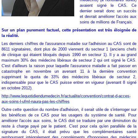
avaient signé le CAS. Ce
dernier serait donc un succès
et devrait améliorer l'accès aux
soins de millions de Français.
Sur un plan purement factuel, cette présentation est très éloignée de
la réalité.
Les derniers chiffres de l'assurance maladie sur l'adhésion au CAS sont de
8611 signataires, dont plus de 2000 viennent du secteur 1 (anciens chefs
de clinique qui étaient bloqués depuis 1990 en secteur 1). Il y a au grand
maximum 30% des médecins libéraux de secteur 2 qui ont signé le CAS.
C'est d'ailleurs la raison pour laquelle l'assurance maladie a fait passer en
catastrophe en novembre un avenant 11 à la dernière convention
supprimant le quota de 33% des médecins libéraux de secteur 2,
indispensable pour que le CAS puisse entrer en vigueur (avenant 8 signé
en octobre 2012).
http://www.lequotidiendumedecin.fr/actualite/convention/contrat-d-acces-
aux-soins-l-ufml-naura-pas-les-chiffres
Outre cette question du nombre d'adhésion, il serait utile de s'interroger sur
les bénéfices de ce CAS pour les usagers du système de santé. Pour
améliorer l'accès aux soins, le CAS doit se traduire par une diminution du
reste à charge payé par le patient. C'est pour cela qu'en parallèle de la
signature du CAS, il était prévu que les complémentaires santé
remboursent intégralement des compléments d'honoraires des médecins