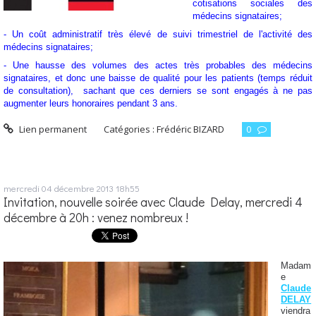
cotisations sociales des
médecins signataires;
- Un coût administratif très élevé de suivi trimestriel de l'activité des
médecins signataires;
- Une hausse des volumes des actes très probables des médecins
signataires, et donc une baisse de qualité pour les patients (temps réduit
de consultation), sachant que ces derniers se sont engagés à ne pas
augmenter leurs honoraires pendant 3 ans.
Lien permanent
Catégories :
Frédéric BIZARD
0
mercredi 04
décembre 2013
18h55
Invitation, nouvelle soirée avec Claude Delay, mercredi 4
décembre à 20h : venez nombreux !
Madam
e
Claude
DELAY
viendra