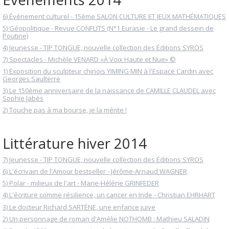
6) Événement culturel - 15ème SALON CULTURE ET JEUX MATHÉMATIQUES
5) Géopolitique - Revue CONFLITS (N°1 Eurasie - Le grand dessein de
Poutine)
4) Jeunesse - TIP TONGUE, nouvelle collection des Éditions SYROS
7) Spectacles - Michèle VENARD «À Voix Haute et Nue» ©
1) Exposition du sculpteur chinois YIMING MIN à l'Espace Cardin avec
Georges Saulterre
3) Le 150ème anniversaire de la naissance de CAMILLE CLAUDEL avec
Sophie Jabès
2) Touche pas à ma bourse, je la mérite !
Littérature hiver 2014
7) Jeunesse - TIP TONGUE, nouvelle collection des Éditions SYROS
6) L'écrivain de l'Amour bestseller - Jérôme-Arnaud WAGNER
5) Polar - milieux de l'art - Marie-Hélène GRINFEDER
4) L'écriture comme résilience, un cancer en Inde - Christian EHRHART
3) Le docteur Richard SARTÈNE, une enfance juive
2) Un personnage de roman d'Amélie NOTHOMB : Mathieu SALADIN