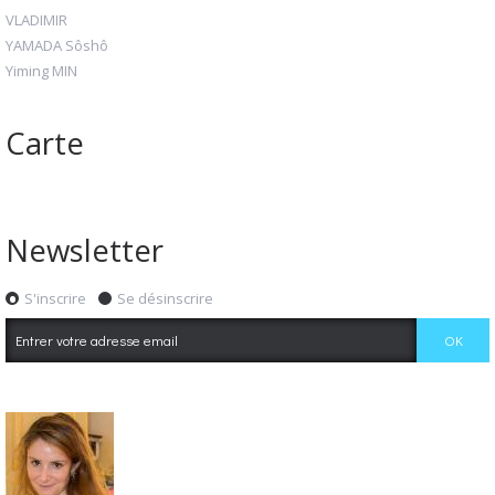
VLADIMIR
YAMADA Sôshô
Yiming MIN
Carte
Newsletter
S'inscrire
Se désinscrire