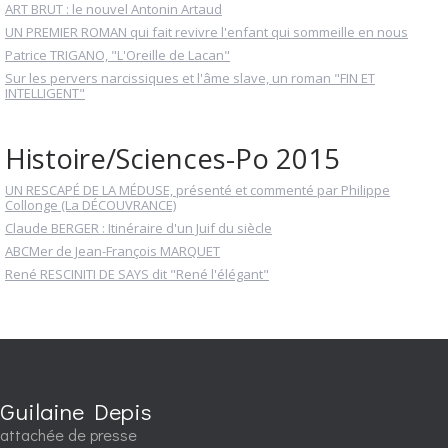
ART BRUT : le nouvel Antonin Artaud
UN PREMIER ROMAN qui fait revivre l'enfant qui sommeille en nous
Patrice TRIGANO, "L'Oreille de Lacan"
Sur les pervers narcissiques et l'âme slave, un roman "FIN ET
INTELLIGENT"
Histoire/Sciences-Po 2015
UN RESCAPÉ DE LA MÉDUSE, présenté et commenté par Philippe
Collonge (La DÉCOUVRANCE)
Claude BERGER : Itinéraire d'un Juif du siècle
ABCMer de Jean-François MARQUET
René RESCINITI DE SAYS dit "René l'élégant"
Guilaine Depis
attachée de presse