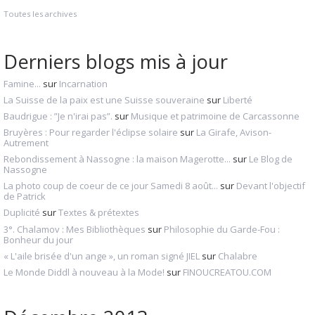
Toutes les archives
Derniers blogs mis à jour
Famine...
sur
Incarnation
La Suisse de la paix est une Suisse souveraine
sur
Liberté
Baudrigue : ”Je n'irai pas”.
sur
Musique et patrimoine de Carcassonne
Bruyères : Pour regarder l'éclipse solaire
sur
La Girafe, Avison-
Autrement
Rebondissement à Nassogne : la maison Magerotte...
sur
Le Blog de
Nassogne
La photo coup de coeur de ce jour Samedi 8 août...
sur
Devant l'objectif
de Patrick
Duplicité
sur
Textes & prétextes
3°. Chalamov : Mes Bibliothèques
sur
Philosophie du Garde-Fou :
Bonheur du jour
« L'aile brisée d'un ange », un roman signé JIEL
sur
Chalabre
Le Monde Diddl à nouveau à la Mode!
sur
FINOUCREATOU.COM