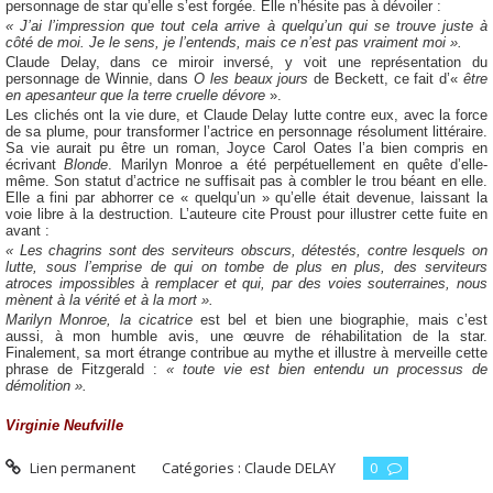
personnage de star qu’elle s’est forgée. Elle n’hésite pas à dévoiler :
« J’ai l’impression que tout cela arrive à quelqu’un qui se trouve juste à
côté de moi. Je le sens, je l’entends, mais ce n’est pas vraiment moi ».
Claude Delay, dans ce miroir inversé, y voit une représentation du
personnage de Winnie, dans
O les beaux jours
de Beckett, ce fait d’«
être
en apesanteur que la terre cruelle dévore
».
Les clichés ont la vie dure, et Claude Delay lutte contre eux, avec la force
de sa plume, pour transformer l’actrice en personnage résolument littéraire.
Sa vie aurait pu être un roman, Joyce Carol Oates l’a bien compris en
écrivant
Blonde
. Marilyn Monroe a été perpétuellement en quête d’elle-
même. Son statut d’actrice ne suffisait pas à combler le trou béant en elle.
Elle a fini par abhorrer ce « quelqu’un » qu’elle était devenue, laissant la
voie libre à la destruction. L’auteure cite Proust pour illustrer cette fuite en
avant :
« Les chagrins sont des serviteurs obscurs, détestés, contre lesquels on
lutte, sous l’emprise de qui on tombe de plus en plus, des serviteurs
atroces impossibles à remplacer et qui, par des voies souterraines, nous
mènent à la vérité et à la mort ».
Marilyn Monroe, la cicatrice
est bel et bien une biographie, mais c’est
aussi, à mon humble avis, une œuvre de réhabilitation de la star.
Finalement, sa mort étrange contribue au mythe et illustre à merveille cette
phrase de Fitzgerald :
« toute vie est bien entendu un processus de
démolition ».
Virginie Neufville
Lien permanent
Catégories :
Claude DELAY
0