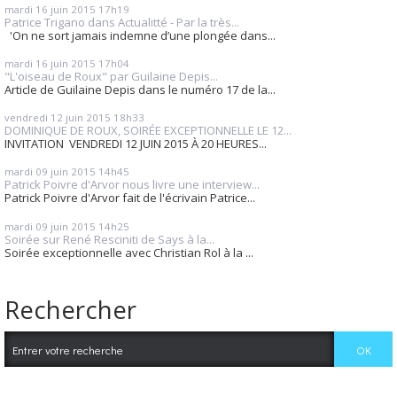
mardi 16
juin 2015
17h19
Patrice Trigano dans Actualitté - Par la très...
'On ne sort jamais indemne d’une plongée dans...
mardi 16
juin 2015
17h04
"L'oiseau de Roux" par Guilaine Depis...
Article de Guilaine Depis dans le numéro 17 de la...
vendredi 12
juin 2015
18h33
DOMINIQUE DE ROUX, SOIRÉE EXCEPTIONNELLE LE 12...
INVITATION VENDREDI 12 JUIN 2015 À 20 HEURES...
mardi 09
juin 2015
14h45
Patrick Poivre d'Arvor nous livre une interview...
Patrick Poivre d'Arvor fait de l'écrivain Patrice...
mardi 09
juin 2015
14h25
Soirée sur René Resciniti de Says à la...
Soirée exceptionnelle avec Christian Rol à la ...
Rechercher