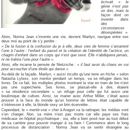
écrivait «
le
génie n’est pas
un don, mais la
façon dont on
invente dans
des
circonstances
désespérées
».
Alors, Norma Jean s’invente une vie, devient Marilyn, navigue entre ses
deux moi au point de s’y perdre :
« De la fusion à la confusion du je à elle, deux vies de femme s’amarrent
l’une à l’autre : l’enfant du passé et la création de l’identité de l’actrice, un
chagrin d’enfant dans un corps qui n’est que sexe. Elle n’abdiquera jamais,
ni ne trahira l’une pour l’autre ».
Ainsi, elle incarne la pensée de Nietzsche : «
il faut avoir du chaos en soi
pour accoucher d’une étoile qui danse
».
Au-delà de la façade, Marilyn, «
aussi inculte qu’une terre en friche
» selon
Natasha Lytess, son mentor pendant un temps, va se réfugier dans les
livres. De ce fait, les multiples photos montrant la star en train de lire n’est
pas une supercherie. Ses livres, se plaisait-elle à dire, étaient
« sa
résidence secondaire
», un refuge pour celle qui fut aussi une
boulimique de culture. Ainsi, se marier avec Arthur Miller, c’était aussi
prouver à la face du monde qu’un homme de lettres était capable de
s’intéresser à elle, la blonde sexy un brin écervelée…
Cependant, le «
mentir-vrai
» cher à Aragon va la rattraper, les médias vont
s’en charger. Non, sa mère n’est pas morte car elle paye ses frais
médicaux en hôpital psychiatrique ; oui, elle a bien posé nue au tout début
de sa carrière pour pouvoir manger à sa faim ! Commence alors le long
processus de distanciation : Norma Jean va se sentir étrangère au