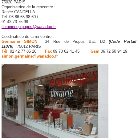
75020 PARIS
Organisatrice de la rencontre :
Renée CANDELLA
Tel. 06 86 65 98 60 /
01 43 73 75 98
librairieequipages@wanadoo.fr
Coodinatrice de la rencontre :
Germaine SIMON
34 Rue de Picpus
Bat. B2
(Code Portail
11076)
75012 PARIS
Tél
01 42 77 85 26
Fax
09 70 62 41 45
Gsm
06 72 50 94 19
simon.germaine@wanadoo.fr