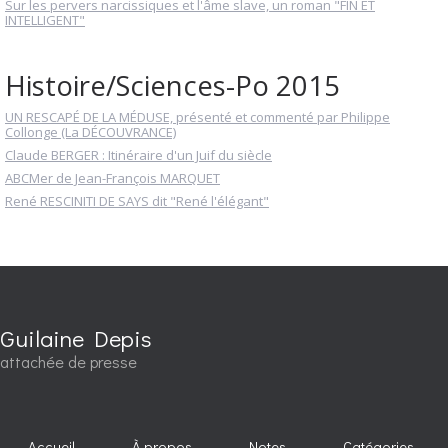
Sur les pervers narcissiques et l'âme slave, un roman "FIN ET
INTELLIGENT"
Histoire/Sciences-Po 2015
UN RESCAPÉ DE LA MÉDUSE, présenté et commenté par Philippe
Collonge (La DÉCOUVRANCE)
Claude BERGER : Itinéraire d'un Juif du siècle
ABCMer de Jean-François MARQUET
René RESCINITI DE SAYS dit "René l'élégant"
Guilaine Depis
attachée de presse
Accueil
À propos
Notes
Catégories