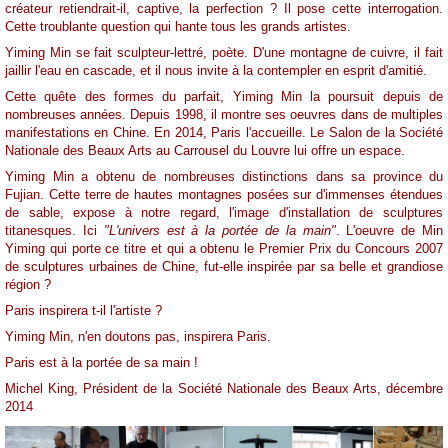
créateur retiendrait-il, captive, la perfection ? Il pose cette interrogation.
Cette troublante question qui hante tous les grands artistes.
Yiming Min se fait sculpteur-lettré, poète. D'une montagne de cuivre, il fait
jaillir l'eau en cascade, et il nous invite à la contempler en esprit d'amitié.
Cette quête des formes du parfait, Yiming Min la poursuit depuis de
nombreuses années. Depuis 1998, il montre ses oeuvres dans de multiples
manifestations en Chine. En 2014, Paris l'accueille. Le Salon de la Société
Nationale des Beaux Arts au Carrousel du Louvre lui offre un espace.
Yiming Min a obtenu de nombreuses distinctions dans sa province du
Fujian. Cette terre de hautes montagnes posées sur d'immenses étendues
de sable, expose à notre regard, l'image d'installation de sculptures
titanesques. Ici
"L'univers est à la portée de la main"
. L'oeuvre de Min
Yiming qui porte ce titre et qui a obtenu le Premier Prix du Concours 2007
de sculptures urbaines de Chine, fut-elle inspirée par sa belle et grandiose
région ?
Paris inspirera t-il l'artiste ?
Yiming Min, n'en doutons pas, inspirera Paris.
Paris est à la portée de sa main !
Michel King, Président de la Société Nationale des Beaux Arts, décembre
2014