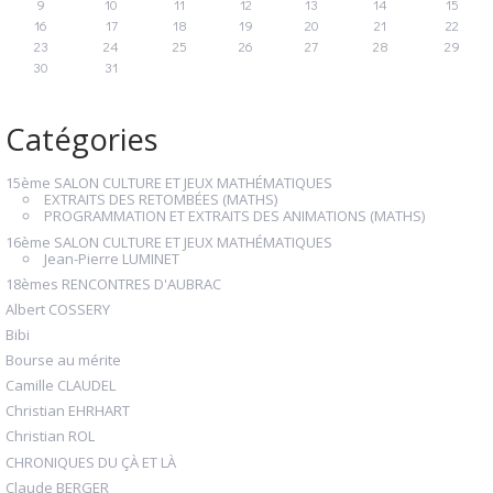
9
10
11
12
13
14
15
16
17
18
19
20
21
22
23
24
25
26
27
28
29
30
31
Catégories
15ème SALON CULTURE ET JEUX MATHÉMATIQUES
EXTRAITS DES RETOMBÉES (MATHS)
PROGRAMMATION ET EXTRAITS DES ANIMATIONS (MATHS)
16ème SALON CULTURE ET JEUX MATHÉMATIQUES
Jean-Pierre LUMINET
18èmes RENCONTRES D'AUBRAC
Albert COSSERY
Bibi
Bourse au mérite
Camille CLAUDEL
Christian EHRHART
Christian ROL
CHRONIQUES DU ÇÀ ET LÀ
Claude BERGER