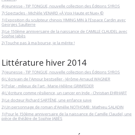
4) Jeunesse - TIP TONGUE, nouvelle collection des Éditions SYROS
7) Spectacles - Michèle VENARD «À Voix Haute et Nue» ©
1) Exposition du sculpteur chinois YIMING MIN à l'Espace Cardin avec
Georges Saulterre
3) Le 150ème anniversaire de la naissance de CAMILLE CLAUDEL avec
Sophie Jabès
2) Touche pas à ma bourse, je la mérite !
Littérature hiver 2014
7) Jeunesse - TIP TONGUE, nouvelle collection des Éditions SYROS
6) L'écrivain de l'Amour bestseller - Jérôme-Arnaud WAGNER
5) Polar - milieux de l'art - Marie-Hélène GRINFEDER
4) L'écriture comme résilience, un cancer en Inde - Christian EHRHART
3) Le docteur Richard SARTÈNE, une enfance juive
2) Un personnage de roman d'Amélie NOTHOMB : Mathieu SALADIN
1) Pour le 150ème anniversaire de la naissance de Camille Claudel, une
pièce de théâtre de Sophie JABÈS