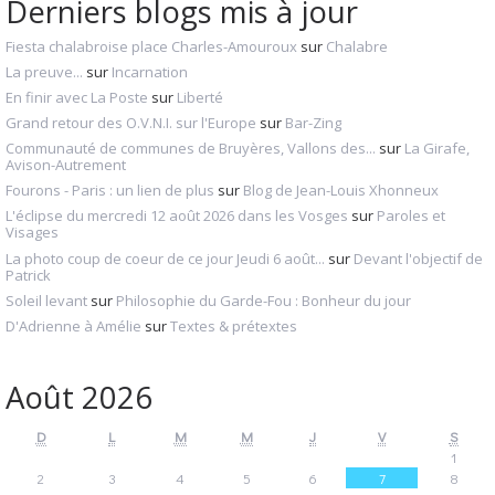
Derniers blogs mis à jour
Fiesta chalabroise place Charles-Amouroux
sur
Chalabre
La preuve...
sur
Incarnation
En finir avec La Poste
sur
Liberté
Grand retour des O.V.N.I. sur l'Europe
sur
Bar-Zing
Communauté de communes de Bruyères, Vallons des...
sur
La Girafe,
Avison-Autrement
Fourons - Paris : un lien de plus
sur
Blog de Jean-Louis Xhonneux
L'éclipse du mercredi 12 août 2026 dans les Vosges
sur
Paroles et
Visages
La photo coup de coeur de ce jour Jeudi 6 août...
sur
Devant l'objectif de
Patrick
Soleil levant
sur
Philosophie du Garde-Fou : Bonheur du jour
D'Adrienne à Amélie
sur
Textes & prétextes
Août 2026
D
L
M
M
J
V
S
1
2
3
4
5
6
7
8