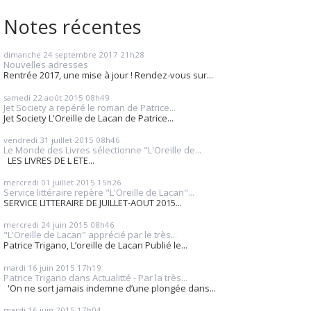
Notes récentes
dimanche 24
septembre 2017
21h28
Nouvelles adresses
Rentrée 2017, une mise à jour ! Rendez-vous sur...
samedi 22
août 2015
08h49
Jet Society a repéré le roman de Patrice...
Jet Society L'Oreille de Lacan de Patrice...
vendredi 31
juillet 2015
08h46
Le Monde des Livres sélectionne "L'Oreille de...
LES LIVRES DE L ETE...
mercredi 01
juillet 2015
15h26
Service littéraire repère "L'Oreille de Lacan"...
SERVICE LITTERAIRE DE JUILLET-AOUT 2015...
mercredi 24
juin 2015
08h46
"L'Oreille de Lacan" apprécié par le très...
Patrice Trigano, L’oreille de Lacan Publié le...
mardi 16
juin 2015
17h19
Patrice Trigano dans Actualitté - Par la très...
'On ne sort jamais indemne d’une plongée dans...
mardi 16
juin 2015
17h04