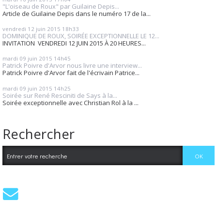
"L'oiseau de Roux" par Guilaine Depis...
Article de Guilaine Depis dans le numéro 17 de la...
vendredi 12
juin 2015
18h33
DOMINIQUE DE ROUX, SOIRÉE EXCEPTIONNELLE LE 12...
INVITATION VENDREDI 12 JUIN 2015 À 20 HEURES...
mardi 09
juin 2015
14h45
Patrick Poivre d'Arvor nous livre une interview...
Patrick Poivre d'Arvor fait de l'écrivain Patrice...
mardi 09
juin 2015
14h25
Soirée sur René Resciniti de Says à la...
Soirée exceptionnelle avec Christian Rol à la ...
Rechercher