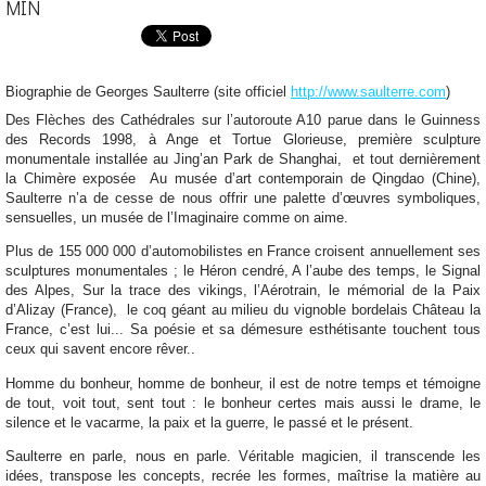
MIN
Biographie de Georges Saulterre (site officiel
http://www.saulterre.com
)
Des Flèches des Cathédrales sur l’autoroute A10 parue dans le Guinness
des Records 1998, à Ange et Tortue Glorieuse, première sculpture
monumentale installée au Jing’an Park de Shanghai,
et tout dernièrement
la Chimère exposée
Au musée d’art contemporain de Qingdao (Chine),
Saulterre n’a de cesse de nous offrir une palette d’œuvres symboliques,
sensuelles, un musée de l’Imaginaire comme on aime.
Plus de 155 000 000 d’automobilistes en France croisent annuellement ses
sculptures monumentales ; le Héron cendré, A l’aube des temps, le Signal
des Alpes, Sur la trace des vikings, l’Aérotrain, le mémorial de la Paix
d’Alizay (France), le coq géant au milieu du vignoble bordelais Château la
France, c’est lui... Sa poésie et sa démesure esthétisante touchent tous
ceux qui savent encore rêver..
Homme du bonheur, homme de bonheur, il est de notre temps et témoigne
de tout, voit tout, sent tout : le bonheur certes mais aussi le drame, le
silence et le vacarme, la paix et la guerre, le passé et le présent.
Saulterre en parle, nous en parle. Véritable magicien, il transcende les
idées, transpose les concepts, recrée les formes, maîtrise la matière au