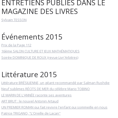
ENTRETIENS PUBLIÉS DANS LE
MAGAZINE DES LIVRES
Sylvain TESSON
Événements 2015
Prix de la Page 112
16ème SALON CULTURE ET JEUX MATHÉMATIQUES
Soirée DOMINIQUE DE ROUX (revue Livr'Arbitres)
Littérature 2015
Littérature BRÉSILIENNE, un géant recommandé par Salman Rushdie
Neuf sublimes RÉCITS DE MER du célèbre Mario TOBINO
LE MARIN DE L'ANNÉE raconte ses aventures
ART BRUT : le nouvel Antonin Artaud
UN PREMIER ROMAN qui fait revivre l'enfant qui sommeille en nous
Patrice TRIGANO, "L'Oreille de Lacan"