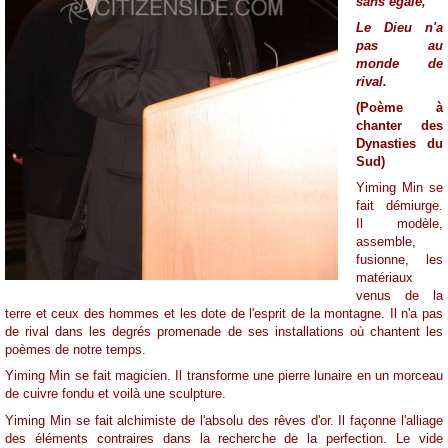
sans égale,
Le Dieu n'a
pas au
monde de
rival.
(Poème à
chanter des
Dynasties du
Sud)
Yiming Min se
fait démiurge.
Il modèle,
assemble,
fusionne, les
matériaux
venus de la
terre et ceux des hommes et les dote de l'esprit de la montagne. Il n'a pas
de rival dans les degrés promenade de ses installations où chantent les
poèmes de notre temps.
Yiming Min se fait magicien. Il transforme une pierre lunaire en un morceau
de cuivre fondu et voilà une sculpture.
Yiming Min se fait alchimiste de l'absolu des rêves d'or. Il façonne l'alliage
des éléments contraires dans la recherche de la perfection. Le vide