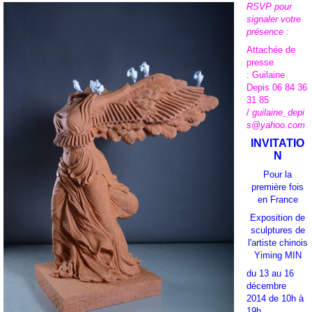
RSVP pour
signaler votre
présence :
Attachée de
presse
:
Guilaine
Depis 06 84 36
31 85
/
guilaine_depi
s@yahoo.com
INVITATIO
N
Pour la
première fois
en France
Exposition de
sculptures de
l'artiste chinois
Yiming MIN
du 13 au 16
décembre
2014 de 10h à
19h