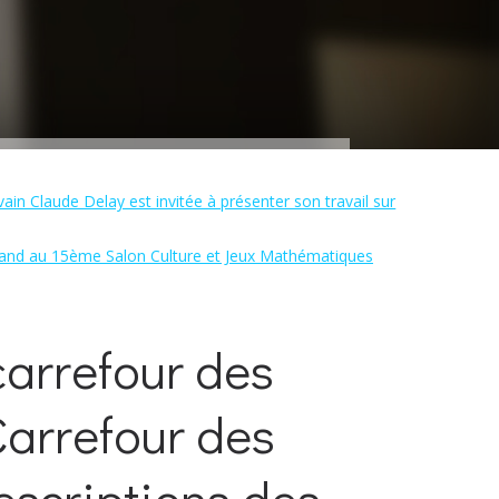
vain Claude Delay est invitée à présenter son travail sur
 stand au 15ème Salon Culture et Jeux Mathématiques
arrefour des
Carrefour des
escriptions des