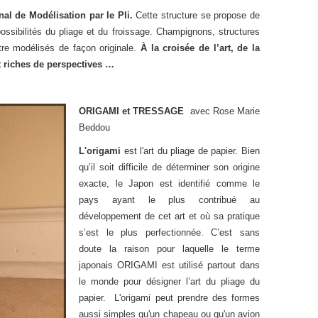
nal de Modélisation par le Pli.
Cette structure se propose de
possibilités du pliage et du froissage. Champignons, structures
re modélisés de façon originale.
À la croisée de l’art, de la
t riches de perspectives …
ORIGAMI et TRESSAGE
avec Rose Marie
Beddou
L'origami
est l'art du pliage de papier. Bien
qu’il soit difficile de déterminer son origine
exacte, le Japon est identifié comme le
pays ayant le plus contribué au
développement de cet art et où sa pratique
s’est le plus perfectionnée. C’est sans
doute la raison pour laquelle le terme
japonais ORIGAMI est utilisé partout dans
le monde pour désigner l’art du pliage du
papier. L'origami peut prendre des formes
aussi simples qu'un chapeau ou qu'un avion