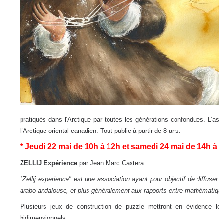
pratiqués dans l’Arctique par toutes les générations confondues. L’a
l’Arctique oriental canadien. Tout public à partir de 8 ans.
* Jeudi 22 mai de 10h à 12h et samedi 24 mai de 14h à 
ZELLIJ Expérience
par Jean Marc Castera
"Zellij experience" est une association ayant pour objectif de diffuse
arabo-andalouse, et plus généralement aux rapports entre mathématiq
Plusieurs jeux de construction de puzzle mettront en évidence le
bidimensionnels.