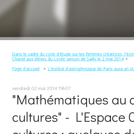
Dans le cadre du cycle d'étude sur les femmes créatrices, l'écri
Chanel aux élèves du Lycée Janson de Sailly le 2 mai 2014
Page d'accueil
L'Institut d'astrophysique de Paris aura un
vendredi 02
mai 2014
19h07
"Mathématiques au c
cultures" - L'Espace 
cultures : quelques d