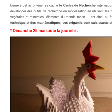
Derrière cet acronyme, se cache
le Centre de Recherche internatio
développer des outils de recherche en modélisation en utilisant les 
végétales et minérales, éléments du monde marin…. ont ainsi pu êt
technique et des mathématiques, ces origamis sont saisissants e
* Dimanche 25 mai toute la journée :