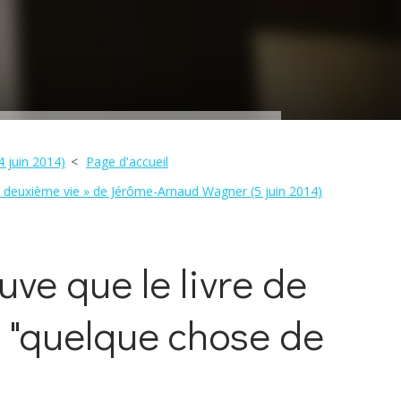
 juin 2014)
Page d'accueil
 deuxième vie » de Jérôme-Arnaud Wagner (5 juin 2014)
ve que le livre de
t "quelque chose de