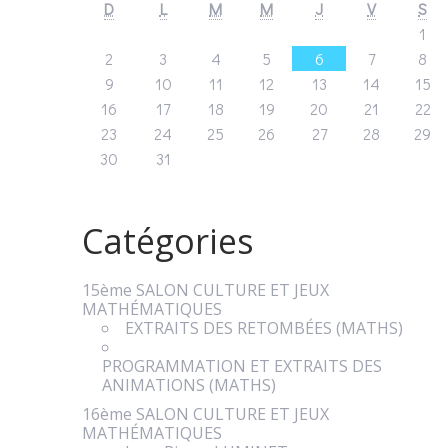
D
L
M
M
J
V
S
1
2
3
4
5
6
7
8
9
10
11
12
13
14
15
16
17
18
19
20
21
22
23
24
25
26
27
28
29
30
31
Catégories
15ème SALON CULTURE ET JEUX
MATHÉMATIQUES
EXTRAITS DES RETOMBÉES (MATHS)
PROGRAMMATION ET EXTRAITS DES
ANIMATIONS (MATHS)
16ème SALON CULTURE ET JEUX
MATHÉMATIQUES