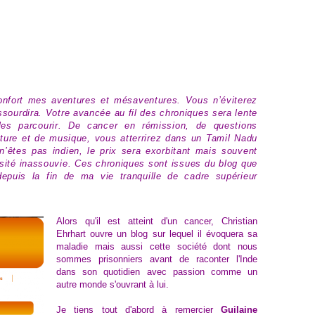
onfort mes aventures et mésaventures. Vous n’éviterez
ssourdira. Votre avancée au fil des chroniques sera lente
les parcourir. De cancer en rémission, de questions
ature et de musique, vous atterrirez dans un Tamil Nadu
êtes pas indien, le prix sera exorbitant mais souvent
iosité inassouvie. Ces chroniques sont issues du blog que
depuis la fin de ma vie tranquille de cadre supérieur
Alors qu'il est atteint d'un cancer, Christian
Ehrhart ouvre un blog sur lequel il évoquera sa
maladie mais aussi cette société dont nous
sommes prisonniers avant de raconter l'Inde
dans son quotidien avec passion comme un
autre monde s'ouvrant à lui.
Je tiens tout d'abord à remercier
Guilaine