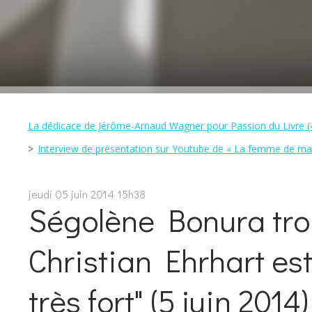
La dédicace de Jérôme-Arnaud Wagner pour Passion du Livre (4
Interview de présentation sur Youtube de « La femme de ma
jeudi 05
juin 2014
15h38
Ségolène Bonura trou
Christian Ehrhart es
très fort" (5 juin 2014)