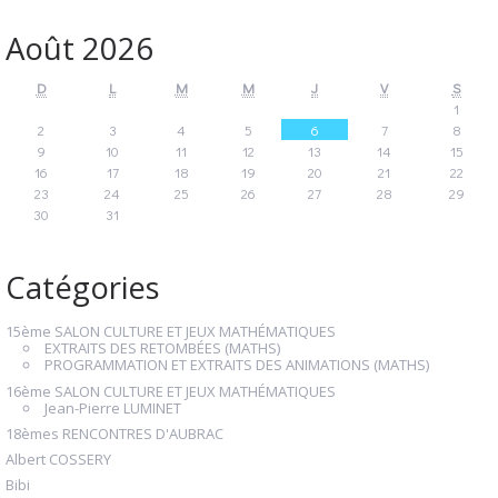
Août 2026
D
L
M
M
J
V
S
1
2
3
4
5
6
7
8
9
10
11
12
13
14
15
16
17
18
19
20
21
22
23
24
25
26
27
28
29
30
31
Catégories
15ème SALON CULTURE ET JEUX MATHÉMATIQUES
EXTRAITS DES RETOMBÉES (MATHS)
PROGRAMMATION ET EXTRAITS DES ANIMATIONS (MATHS)
16ème SALON CULTURE ET JEUX MATHÉMATIQUES
Jean-Pierre LUMINET
18èmes RENCONTRES D'AUBRAC
Albert COSSERY
Bibi