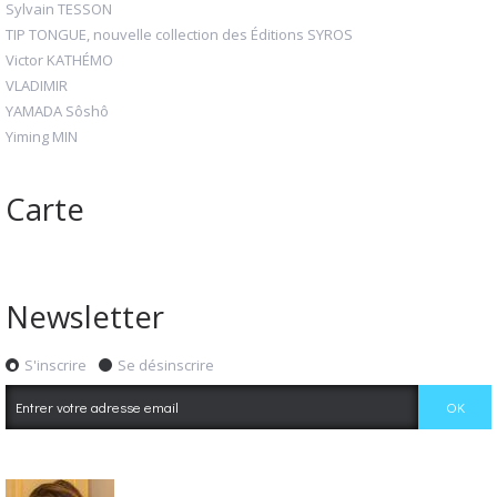
Sylvain TESSON
TIP TONGUE, nouvelle collection des Éditions SYROS
Victor KATHÉMO
VLADIMIR
YAMADA Sôshô
Yiming MIN
Carte
Newsletter
S'inscrire
Se désinscrire