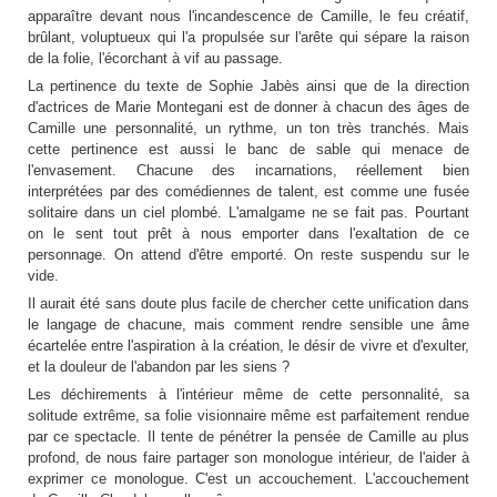
apparaître devant nous l'incandescence de Camille, le feu créatif,
brûlant, voluptueux qui l'a propulsée sur l'arête qui sépare la raison
de la folie, l'écorchant à vif au passage.
La pertinence du texte de Sophie Jabès ainsi que de la direction
d'actrices de Marie Montegani est de donner à chacun des âges de
Camille une personnalité, un rythme, un ton très tranchés. Mais
cette pertinence est aussi le banc de sable qui menace de
l'envasement. Chacune des incarnations, réellement bien
interprétées par des comédiennes de talent, est comme une fusée
solitaire dans un ciel plombé. L'amalgame ne se fait pas. Pourtant
on le sent tout prêt à nous emporter dans l'exaltation de ce
personnage. On attend d'être emporté. On reste suspendu sur le
vide.
Il aurait été sans doute plus facile de chercher cette unification dans
le langage de chacune, mais comment rendre sensible une âme
écartelée entre l'aspiration à la création, le désir de vivre et d'exulter,
et la douleur de l'abandon par les siens ?
Les déchirements à l'intérieur même de cette personnalité, sa
solitude extrême, sa folie visionnaire même est parfaitement rendue
par ce spectacle. Il tente de pénétrer la pensée de Camille au plus
profond, de nous faire partager son monologue intérieur, de l'aider à
exprimer ce monologue. C'est un accouchement. L'accouchement