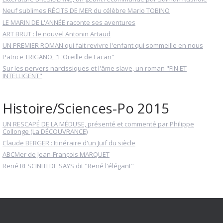
Neuf sublimes RÉCITS DE MER du célèbre Mario TOBINO
LE MARIN DE L'ANNÉE raconte ses aventures
ART BRUT : le nouvel Antonin Artaud
UN PREMIER ROMAN qui fait revivre l'enfant qui sommeille en nous
Patrice TRIGANO, "L'Oreille de Lacan"
Sur les pervers narcissiques et l'âme slave, un roman "FIN ET
INTELLIGENT"
Histoire/Sciences-Po 2015
UN RESCAPÉ DE LA MÉDUSE, présenté et commenté par Philippe
Collonge (La DÉCOUVRANCE)
Claude BERGER : Itinéraire d'un Juif du siècle
ABCMer de Jean-François MARQUET
René RESCINITI DE SAYS dit "René l'élégant"