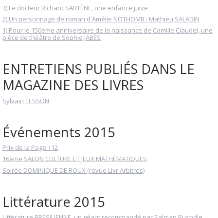
3) Le docteur Richard SARTÈNE, une enfance juive
2) Un personnage de roman d'Amélie NOTHOMB : Mathieu SALADIN
1) Pour le 150ème anniversaire de la naissance de Camille Claudel, une
pièce de théâtre de Sophie JABÈS
ENTRETIENS PUBLIÉS DANS LE
MAGAZINE DES LIVRES
Sylvain TESSON
Événements 2015
Prix de la Page 112
16ème SALON CULTURE ET JEUX MATHÉMATIQUES
Soirée DOMINIQUE DE ROUX (revue Livr'Arbitres)
Littérature 2015
Littérature BRÉSILIENNE, un géant recommandé par Salman Rushdie