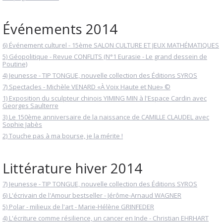
Événements 2014
6) Événement culturel - 15ème SALON CULTURE ET JEUX MATHÉMATIQUES
5) Géopolitique - Revue CONFLITS (N°1 Eurasie - Le grand dessein de
Poutine)
4) Jeunesse - TIP TONGUE, nouvelle collection des Éditions SYROS
7) Spectacles - Michèle VENARD «À Voix Haute et Nue» ©
1) Exposition du sculpteur chinois YIMING MIN à l'Espace Cardin avec
Georges Saulterre
3) Le 150ème anniversaire de la naissance de CAMILLE CLAUDEL avec
Sophie Jabès
2) Touche pas à ma bourse, je la mérite !
Littérature hiver 2014
7) Jeunesse - TIP TONGUE, nouvelle collection des Éditions SYROS
6) L'écrivain de l'Amour bestseller - Jérôme-Arnaud WAGNER
5) Polar - milieux de l'art - Marie-Hélène GRINFEDER
4) L'écriture comme résilience, un cancer en Inde - Christian EHRHART