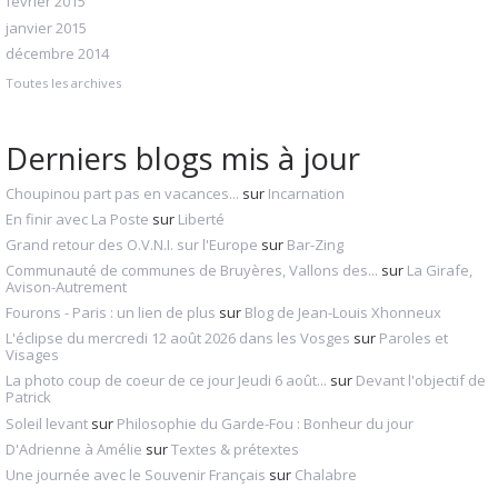
février 2015
janvier 2015
décembre 2014
Toutes les archives
Derniers blogs mis à jour
Choupinou part pas en vacances...
sur
Incarnation
En finir avec La Poste
sur
Liberté
Grand retour des O.V.N.I. sur l'Europe
sur
Bar-Zing
Communauté de communes de Bruyères, Vallons des...
sur
La Girafe,
Avison-Autrement
Fourons - Paris : un lien de plus
sur
Blog de Jean-Louis Xhonneux
L'éclipse du mercredi 12 août 2026 dans les Vosges
sur
Paroles et
Visages
La photo coup de coeur de ce jour Jeudi 6 août...
sur
Devant l'objectif de
Patrick
Soleil levant
sur
Philosophie du Garde-Fou : Bonheur du jour
D'Adrienne à Amélie
sur
Textes & prétextes
Une journée avec le Souvenir Français
sur
Chalabre