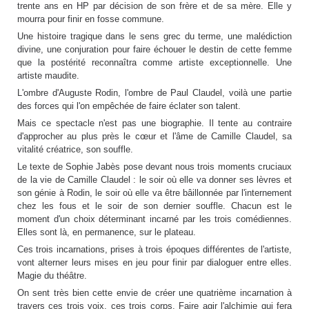
trente ans en HP par décision de son frère et de sa mère. Elle y
mourra pour finir en fosse commune.
Une histoire tragique dans le sens grec du terme, une malédiction
divine, une conjuration pour faire échouer le destin de cette femme
que la postérité reconnaîtra comme artiste exceptionnelle. Une
artiste maudite.
L'ombre d'Auguste Rodin, l'ombre de Paul Claudel, voilà une partie
des forces qui l'on empêchée de faire éclater son talent.
Mais ce spectacle n'est pas une biographie. Il tente au contraire
d'approcher au plus près le cœur et l'âme de Camille Claudel, sa
vitalité créatrice, son souffle.
Le texte de Sophie Jabès pose devant nous trois moments cruciaux
de la vie de Camille Claudel : le soir où elle va donner ses lèvres et
son génie à Rodin, le soir où elle va être bâillonnée par l'internement
chez les fous et le soir de son dernier souffle. Chacun est le
moment d'un choix déterminant incarné par les trois comédiennes.
Elles sont là, en permanence, sur le plateau.
Ces trois incarnations, prises à trois époques différentes de l'artiste,
vont alterner leurs mises en jeu pour finir par dialoguer entre elles.
Magie du théâtre.
On sent très bien cette envie de créer une quatrième incarnation à
travers ces trois voix, ces trois corps. Faire agir l'alchimie qui fera