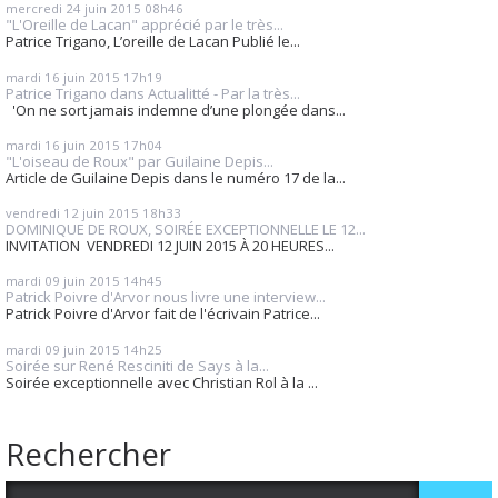
mercredi 24
juin 2015
08h46
"L'Oreille de Lacan" apprécié par le très...
Patrice Trigano, L’oreille de Lacan Publié le...
mardi 16
juin 2015
17h19
Patrice Trigano dans Actualitté - Par la très...
'On ne sort jamais indemne d’une plongée dans...
mardi 16
juin 2015
17h04
"L'oiseau de Roux" par Guilaine Depis...
Article de Guilaine Depis dans le numéro 17 de la...
vendredi 12
juin 2015
18h33
DOMINIQUE DE ROUX, SOIRÉE EXCEPTIONNELLE LE 12...
INVITATION VENDREDI 12 JUIN 2015 À 20 HEURES...
mardi 09
juin 2015
14h45
Patrick Poivre d'Arvor nous livre une interview...
Patrick Poivre d'Arvor fait de l'écrivain Patrice...
mardi 09
juin 2015
14h25
Soirée sur René Resciniti de Says à la...
Soirée exceptionnelle avec Christian Rol à la ...
Rechercher