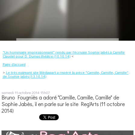
"Un hommage impressionnant" rendu par l'écrivain Sophie Jabès à Camille
Claudel pour D. Dumas théâtre (10.10.14)
Page d'accueil
Le très exigeant site Médiapart a repéré la pièce "Camille, Camille, Camille"
de Sophie Jabès (13.10.14)
samedi 11
octobre 2014
15h07
Bruno Fougniès a adoré "Camille, Camille, Camille" de
Sophie Jabès, il en parle sur le site Reg'Arts (11 octobre
2014)