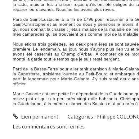
la rade, mais on les a si bien reçus qu’ils ont été obligés de l
réparer leurs avaries. Nous ne les avons plus revus.
Parti de Saint-Eustache à la fin de 1796 pour retourner à la G
Saint-Christophe et au moment où nous y pensions le moins, il
qui nous donnait la chasse ; j’étais malade de la maladie de mer
mes camarades qui se trouvaient pris comme moi de la maladi
Nous étions trois goélettes, les deux premières se sont sauvées
première. Le lendemain, au jour, nous n’avons plus rien vu et 
avons été casernés au Champ d’Arbau. À compter de ce moment,
monté la garde tout le temps que je suis resté sergent.
Parti de la Basse-Terre pour aller tenir garnison à Marie-Galan
la Capesterre, troisième journée au Petit-Bourg et embarqué d
parti le lendemain pour Marie-Galante. J’y suis resté deux ans b
officier.
Marie-Galante est une petite île dépendant de la Guadeloupe qui
assez plat et qui a à peu près vingt mille habitants. Christop
la Guadeloupe, à la même distance des Saintes et à peu près 
Lien permanent
Catégories :
Philippe COLLON
Les commentaires sont fermés.