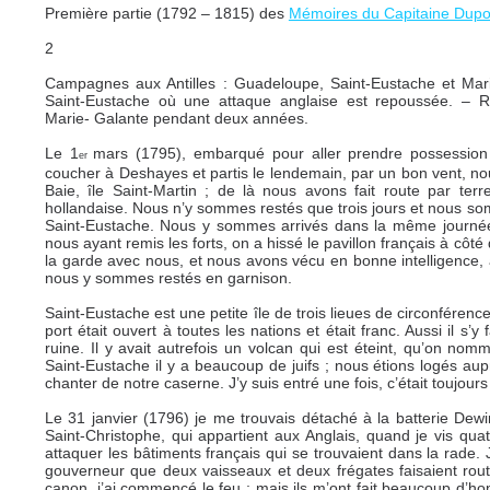
Première partie (1792 – 1815) des
Mémoires du Capitaine Dupo
2
Campagnes aux Antilles : Guadeloupe, Saint-Eustache et Mari
Saint-Eustache où une attaque anglaise est repoussée. – 
Marie- Galante pendant deux années.
Le 1
mars (1795), embarqué pour aller prendre possession d
er
coucher à Deshayes et partis le lendemain, par un bon vent, 
Baie, île Saint-Martin ; de là nous avons fait route par ter
hollandaise. Nous n’y sommes restés que trois jours et nous so
Saint-Eustache. Nous y sommes arrivés dans la même journée, 
nous ayant remis les forts, on a hissé le pavillon français à côté
la garde avec nous, et nous avons vécu en bonne intelligence, a
nous y sommes restés en garnison.
Saint-Eustache est une petite île de trois lieues de circonférence
port était ouvert à toutes les nations et était franc. Aussi il s
ruine. Il y avait autrefois un volcan qui est éteint, qu’on nomm
Saint-Eustache il y a beaucoup de juifs ; nous étions logés au
chanter de notre caserne. J’y suis entré une fois, c’était toujours l
Le 31 janvier (1796) je me trouvais détaché à la batterie Dewi
Saint-Christophe, qui appartient aux Anglais, quand je vis quat
attaquer les bâtiments français qui se trouvaient dans la rade
gouverneur que deux vaisseaux et deux frégates faisaient rout
canon, j’ai commencé le feu ; mais ils m’ont fait beaucoup d’ho