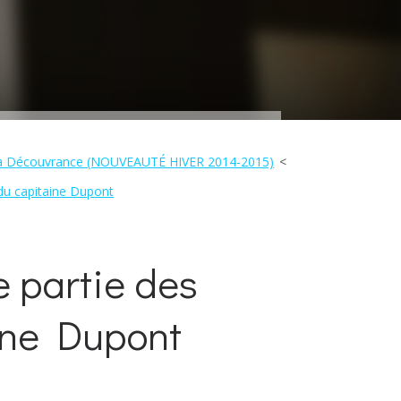
s La Découvrance (NOUVEAUTÉ HIVER 2014-2015)
du capitaine Dupont
e partie des
ine Dupont