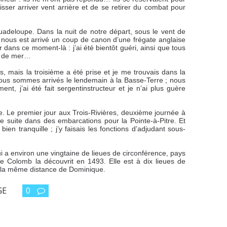
aisser arriver vent arrière et de se retirer du combat pour
uadeloupe. Dans la nuit de notre départ, sous le vent de
 nous est arrivé un coup de canon d’une frégate anglaise
 dans ce moment-là : j’ai été bientôt guéri, ainsi que tous
e de mer…
, mais la troisième a été prise et je me trouvais dans la
nous sommes arrivés le lendemain à la Basse-Terre ; nous
 j’ai été fait sergentinstructeur et je n’ai plus guère
te. Le premier jour aux Trois-Rivières, deuxième journée à
e suite dans des embarcations pour la Pointe-à-Pitre. Et
ien tranquille ; j’y faisais les fonctions d’adjudant sous-
 a environ une vingtaine de lieues de circonférence, pays
he Colomb la découvrit en 1493. Elle est à dix lieues de
à la même distance de Dominique.
GE
0