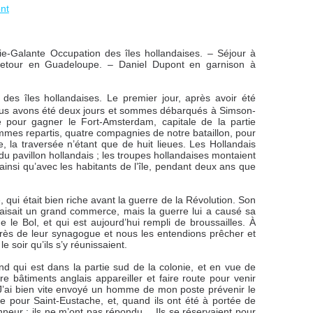
nt
e-Galante Occupation des îles hollandaises. – Séjour à
Retour en Guadeloupe. – Daniel Dupont en garnison à
es îles hollandaises. Le premier jour, après avoir été
nous avons été deux jours et sommes débarqués à Simson-
re pour gagner le Fort-Amsterdam, capitale de la partie
mmes repartis, quatre compagnies de notre bataillon, pour
la traversée n’étant que de huit lieues. Les Hollandais
 du pavillon hollandais ; les troupes hollandaises montaient
insi qu’avec les habitants de l’île, pendant deux ans que
, qui était bien riche avant la guerre de la Révolution. Son
’y faisait un grand commerce, mais la guerre lui a causé sa
e le Bol, et qui est aujourd’hui rempli de broussailles. À
près de leur synagogue et nous les entendions prêcher et
e soir qu’ils s’y réunissaient.
nd qui est dans la partie sud de la colonie, et en vue de
re bâtiments anglais appareiller et faire route pour venir
. J’ai bien vite envoyé un homme de mon poste prévenir le
e pour Saint-Eustache, et, quand ils ont été à portée de
nneur : ils ne m’ont pas répondu… Ils se réservaient pour