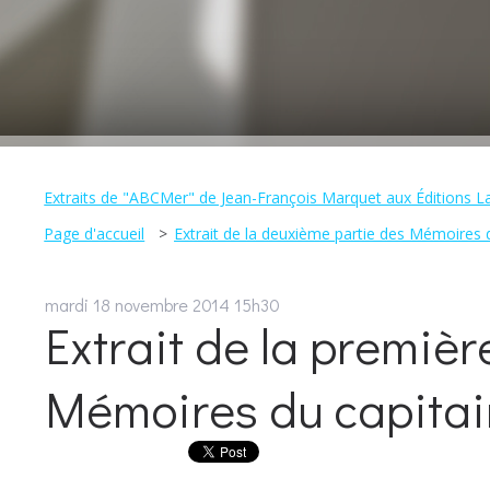
Extraits de "ABCMer" de Jean-François Marquet aux Édition
Page d'accueil
Extrait de la deuxième partie des Mémoires 
mardi 18
novembre 2014
15h30
Extrait de la premièr
Mémoires du capita