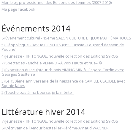
Mon blog professionnel des Editions des femmes (2007-2010)
Ma page facebook
Événements 2014
6) Événement culturel - 15ème SALON CULTURE ET JEUX MATHÉMATIQUES
5) Géopolitique - Revue CONFLITS (N°1 Eurasie - Le grand dessein de
Poutine)
4) Jeunesse - TIP TONGUE, nouvelle collection des Éditions SYROS
7) Spectacles - Michèle VENARD «À Voix Haute et Nue» ©
1) Exposition du sculpteur chinois YIMING MIN à l'Espace Cardin avec
Georges Saulterre
3) Le 150ème anniversaire de la naissance de CAMILLE CLAUDEL avec
Sophie Jabès
2) Touche pas à ma bourse, je la mérite !
Littérature hiver 2014
7) Jeunesse - TIP TONGUE, nouvelle collection des Éditions SYROS
6) L'écrivain de l'Amour bestseller - Jérôme-Arnaud WAGNER