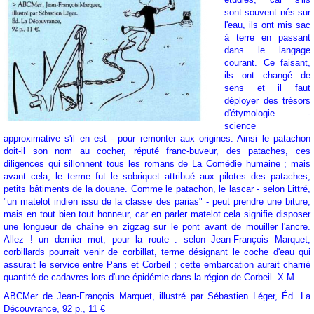
sont souvent nés sur
l'eau, ils ont mis sac
à terre en passant
dans le langage
courant. Ce faisant,
ils ont changé de
sens et il faut
déployer des trésors
d'étymologie -
science
approximative s'il en est - pour remonter aux origines. Ainsi le patachon
doit-il son nom au cocher, réputé franc-buveur, des pataches, ces
diligences qui sillonnent tous les romans de La Comédie humaine ; mais
avant cela, le terme fut le sobriquet attribué aux pilotes des pataches,
petits bâtiments de la douane. Comme le patachon, le lascar - selon Littré,
"un matelot indien issu de la classe des parias" - peut prendre une biture,
mais en tout bien tout honneur, car en parler matelot cela signifie disposer
une longueur de chaîne en zigzag sur le pont avant de mouiller l'ancre.
Allez ! un dernier mot, pour la route : selon Jean-François Marquet,
corbillards pourrait venir de corbillat, terme désignant le coche d'eau qui
assurait le service entre Paris et Corbeil ; cette embarcation aurait charrié
quantité de cadavres lors d'une épidémie dans la région de Corbeil. X.M.
ABCMer de Jean-François Marquet, illustré par Sébastien Léger, Éd. La
Découvrance, 92 p., 11 €