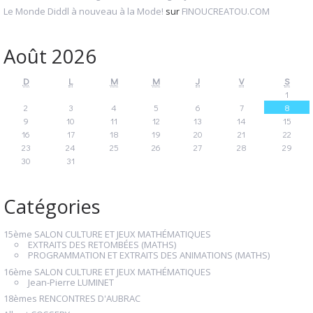
Le Monde Diddl à nouveau à la Mode!
sur
FINOUCREATOU.COM
Août 2026
D
L
M
M
J
V
S
1
2
3
4
5
6
7
8
9
10
11
12
13
14
15
16
17
18
19
20
21
22
23
24
25
26
27
28
29
30
31
Catégories
15ème SALON CULTURE ET JEUX MATHÉMATIQUES
EXTRAITS DES RETOMBÉES (MATHS)
PROGRAMMATION ET EXTRAITS DES ANIMATIONS (MATHS)
16ème SALON CULTURE ET JEUX MATHÉMATIQUES
Jean-Pierre LUMINET
18èmes RENCONTRES D'AUBRAC