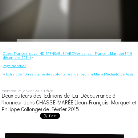
Ouest-France trouve INDISPENSABLE l'ABCMer de Jean-François Marquet ! (19
décembre 2014)
Page d'accueil
Extrait de "Un capitaine des volontaires" de Joachim Maria Machado de Assis
mercredi 21
janvier 2015
17h28
Deux auteurs des Éditions de La Découvrance à
l'honneur dans CHASSE-MARÉE (Jean-François Marquet et
Philippe Collonge) de Février 2015