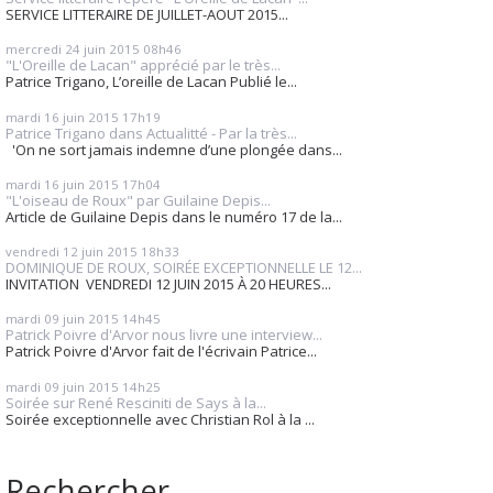
SERVICE LITTERAIRE DE JUILLET-AOUT 2015...
mercredi 24
juin 2015
08h46
"L'Oreille de Lacan" apprécié par le très...
Patrice Trigano, L’oreille de Lacan Publié le...
mardi 16
juin 2015
17h19
Patrice Trigano dans Actualitté - Par la très...
'On ne sort jamais indemne d’une plongée dans...
mardi 16
juin 2015
17h04
"L'oiseau de Roux" par Guilaine Depis...
Article de Guilaine Depis dans le numéro 17 de la...
vendredi 12
juin 2015
18h33
DOMINIQUE DE ROUX, SOIRÉE EXCEPTIONNELLE LE 12...
INVITATION VENDREDI 12 JUIN 2015 À 20 HEURES...
mardi 09
juin 2015
14h45
Patrick Poivre d'Arvor nous livre une interview...
Patrick Poivre d'Arvor fait de l'écrivain Patrice...
mardi 09
juin 2015
14h25
Soirée sur René Resciniti de Says à la...
Soirée exceptionnelle avec Christian Rol à la ...
Rechercher