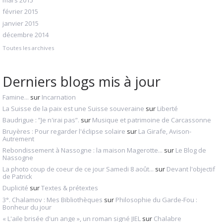
mars 2015
février 2015
janvier 2015
décembre 2014
Toutes les archives
Derniers blogs mis à jour
Famine...
sur
Incarnation
La Suisse de la paix est une Suisse souveraine
sur
Liberté
Baudrigue : ”Je n'irai pas”.
sur
Musique et patrimoine de Carcassonne
Bruyères : Pour regarder l'éclipse solaire
sur
La Girafe, Avison-
Autrement
Rebondissement à Nassogne : la maison Magerotte...
sur
Le Blog de
Nassogne
La photo coup de coeur de ce jour Samedi 8 août...
sur
Devant l'objectif
de Patrick
Duplicité
sur
Textes & prétextes
3°. Chalamov : Mes Bibliothèques
sur
Philosophie du Garde-Fou :
Bonheur du jour
« L'aile brisée d'un ange », un roman signé JIEL
sur
Chalabre