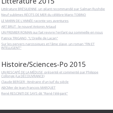
Littérature 2015
Littérature BRÉSILIENNE, un géant recommandé par Salman Rushdie
Neuf sublimes RÉCITS DE MER du célèbre Mario TOBINO
LE MARIN DE L'ANNÉE raconte ses aventures
ART BRUT : le nouvel Antonin Artaud
UN PREMIER ROMAN qui fait revivre l'enfant qui sommeille en nous
Patrice TRIGANO, "L'Oreille de Lacan"
Sur les pervers narcissiques et l'âme slave, un roman "FIN ET
INTELLIGENT"
Histoire/Sciences-Po 2015
UN RESCAPÉ DE LA MÉDUSE, présenté et commenté par Philippe
Collonge (La DÉCOUVRANCE)
Claude BERGER : Itinéraire d'un Juif du siècle
ABCMer de Jean-François MARQUET
René RESCINITI DE SAYS dit "René l'élégant"