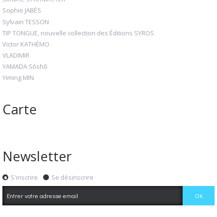
Sophie JABÈS
Sylvain TESSON
TIP TONGUE, nouvelle collection des Éditions SYROS
Victor KATHÉMO
VLADIMIR
YAMADA Sôshô
Yiming MIN
Carte
Newsletter
S'inscrire
Se désinscrire