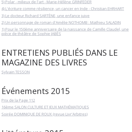
5) Polar - milieux de l'art - Marie-Hélène GRINFEDER
4) L'écriture comme résilience, un cancer en Inde - Christian EHRHART
3) Le docteur Richard SARTÈNE, une enfance juive
2) Un personnage de roman d'Amélie NOTHOMB : Mathieu SALADIN
1) Pour le 150ème anniversaire de la naissance de Camille Claudel, une
pièce de théâtre de Sophie JABÈS
ENTRETIENS PUBLIÉS DANS LE
MAGAZINE DES LIVRES
Sylvain TESSON
Événements 2015
Prix de la Page 112
16ème SALON CULTURE ET JEUX MATHÉMATIQUES
Soirée DOMINIQUE DE ROUX (revue Livr'Arbitres)