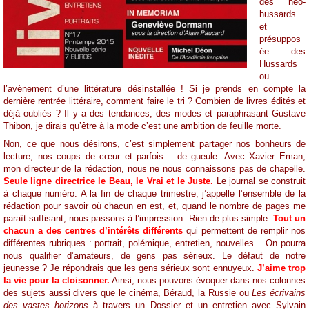
des néo-
hussards
et
présuppos
ée des
Hussards
ou
l’avènement d’une littérature désinstallée ! Si je prends en compte la
dernière rentrée littéraire, comment faire le tri ? Combien de livres édités et
déjà oubliés ? Il y a des tendances, des modes et paraphrasant Gustave
Thibon, je dirais qu’être à la mode c’est une ambition de feuille morte.
Non, ce que nous désirons, c’est simplement partager nos bonheurs de
lecture, nos coups de cœur et parfois… de gueule. Avec Xavier Eman,
mon directeur de la rédaction, nous ne nous connaissons pas de chapelle.
Seule ligne directrice le Beau, le Vrai et le Juste.
Le journal se construit
à chaque numéro. A la fin de chaque trimestre, j’appelle l’ensemble de la
rédaction pour savoir où chacun en est, et, quand le nombre de pages me
paraît suffisant, nous passons à l’impression. Rien de plus simple.
Tout un
chacun a des centres d’intérêts différents
qui permettent de remplir nos
différentes rubriques : portrait, polémique, entretien, nouvelles… On pourra
nous qualifier d’amateurs, de gens pas sérieux. Le défaut de notre
jeunesse ? Je répondrais que les gens sérieux sont ennuyeux.
J’aime trop
la vie pour la cloisonner.
Ainsi, nous pouvons évoquer dans nos colonnes
des sujets aussi divers que le cinéma, Béraud, la Russie ou
Les écrivains
des vastes horizons
à travers un Dossier et un entretien avec Sylvain