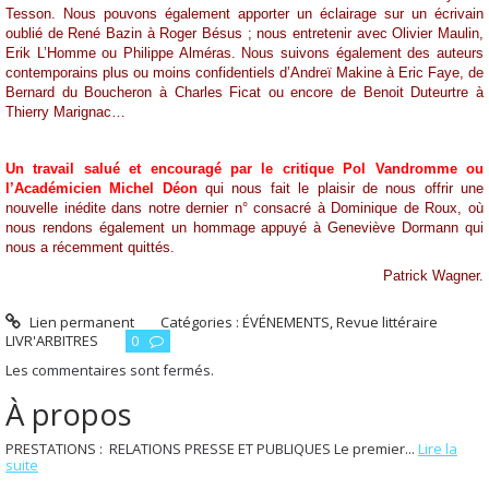
Tesson. Nous pouvons également apporter un éclairage sur un écrivain
oublié de René Bazin à Roger Bésus ; nous entretenir avec Olivier Maulin,
Erik L’Homme ou Philippe Alméras. Nous suivons également des auteurs
contemporains plus ou moins confidentiels d’Andreï Makine à Eric Faye, de
Bernard du Boucheron à Charles Ficat ou encore de Benoit Duteurtre à
Thierry Marignac…
Un travail salué et encouragé par le critique Pol Vandromme ou
l’Académicien Michel Déon
qui nous fait le plaisir de nous offrir une
nouvelle inédite dans notre dernier n° consacré à Dominique de Roux, où
nous rendons également un hommage appuyé à Geneviève Dormann qui
nous a récemment quittés.
Patrick Wagner.
Lien permanent
Catégories :
ÉVÉNEMENTS
,
Revue littéraire
LIVR'ARBITRES
0
Les commentaires sont fermés.
À propos
PRESTATIONS : RELATIONS PRESSE ET PUBLIQUES Le premier...
Lire la
suite