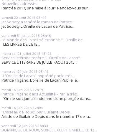
Nouvelles adresses
Rentrée 2017, une mise à jour ! Rendez-vous sur...
samedi 22
août 2015
08h49
Jet Society a repéré le roman de Patrice...
Jet Society L'Oreille de Lacan de Patrice...
vendredi 31
juillet 2015
08h46
Le Monde des Livres sélectionne "L'Oreille de...
LES LIVRES DE L ETE...
mercredi 01
juillet 2015
15h26
Service littéraire repère "L'Oreille de Lacan"...
SERVICE LITTERAIRE DE JUILLET-AOUT 2015...
mercredi 24
juin 2015
08h46
"L'Oreille de Lacan" apprécié par le très...
Patrice Trigano, L’oreille de Lacan Publié le...
mardi 16
juin 2015
17h19
Patrice Trigano dans Actualitté - Par la très...
'On ne sort jamais indemne d’une plongée dans...
mardi 16
juin 2015
17h04
"L'oiseau de Roux" par Guilaine Depis...
Article de Guilaine Depis dans le numéro 17 de la...
vendredi 12
juin 2015
18h33
DOMINIQUE DE ROUX, SOIRÉE EXCEPTIONNELLE LE 12...