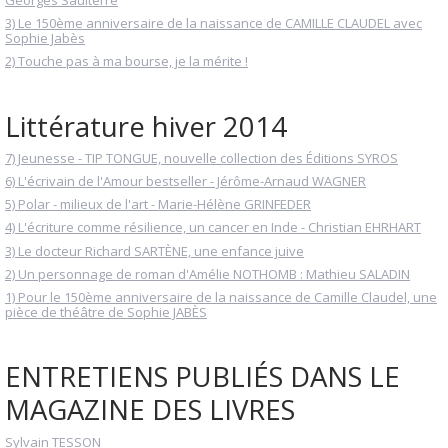
Georges Saulterre
3) Le 150ème anniversaire de la naissance de CAMILLE CLAUDEL avec
Sophie Jabès
2) Touche pas à ma bourse, je la mérite !
Littérature hiver 2014
7) Jeunesse - TIP TONGUE, nouvelle collection des Éditions SYROS
6) L'écrivain de l'Amour bestseller - Jérôme-Arnaud WAGNER
5) Polar - milieux de l'art - Marie-Hélène GRINFEDER
4) L'écriture comme résilience, un cancer en Inde - Christian EHRHART
3) Le docteur Richard SARTÈNE, une enfance juive
2) Un personnage de roman d'Amélie NOTHOMB : Mathieu SALADIN
1) Pour le 150ème anniversaire de la naissance de Camille Claudel, une
pièce de théâtre de Sophie JABÈS
ENTRETIENS PUBLIÉS DANS LE
MAGAZINE DES LIVRES
Sylvain TESSON