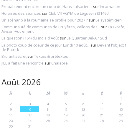
Probablement encore un coup de Hans l'alsacien...
sur
Incarnation
Horaires des séances
sur
Club VITAGYM de Léguevin (31490)
Un scénario à la roumaine se profile pour 2027 ?
sur
Le systémicien
Communauté de communes de Bruyères, Vallons des...
sur
La Girafe,
Avison-Autrement
La question (164) du mois d'Août
sur
Le Quartier Bel-Air Sud
La photo coup de coeur de ce jour Lundi 10 août...
sur
Devant l'objectif
de Patrick
Brûlant secret
sur
Textes & prétextes
JIEL a fait une rencontre
sur
Chalabre
Août 2026
D
L
M
M
J
V
S
1
2
3
4
5
6
7
8
9
10
11
12
13
14
15
16
17
18
19
20
21
22
23
24
25
26
27
28
29
30
31