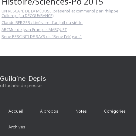
Histoire/Sciences-Po 2015
UN RESCAPÉ DE LA MÉDUSE, présenté et commenté par Philippe
Collonge (La DÉCOUVRANCE)
Claude BERGER : Itinéraire d'un Juif du siècle
ABCMer de Jean-François MARQUET
René RESCINITI DE SAYS dit "René l'élégant"
Guilaine Depis
attachée de presse
Accueil
À propos
Notes
Catégories
Archives