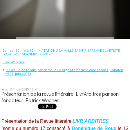
Samedi 30 mai à 15h, INVITATION À LA HALLE SAINT-PIERRE AVEC L'ARTISTE
D'ART BRUT VLADIMIR - RSVP
Page d'accueil
"L'Oreille de Lacan" par Nathalie Georges-Lambrichs dans Lacan Quotidien
(n°514, juin 2015)
jeudi 04
juin 2015
13h04
Présentation de la revue littéraire Livr'Arbitres par son
fondateur Patrick Wagner
Présentation de la Revue littéraire
LIVR’ARBITRES
(sortie du numéro 17 consacré à
Dominique de Roux
le 12