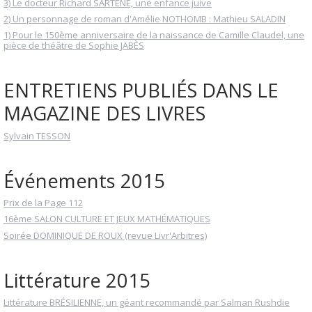
3) Le docteur Richard SARTÈNE, une enfance juive
2) Un personnage de roman d'Amélie NOTHOMB : Mathieu SALADIN
1) Pour le 150ème anniversaire de la naissance de Camille Claudel, une
pièce de théâtre de Sophie JABÈS
ENTRETIENS PUBLIÉS DANS LE
MAGAZINE DES LIVRES
Sylvain TESSON
Événements 2015
Prix de la Page 112
16ème SALON CULTURE ET JEUX MATHÉMATIQUES
Soirée DOMINIQUE DE ROUX (revue Livr'Arbitres)
Littérature 2015
Littérature BRÉSILIENNE, un géant recommandé par Salman Rushdie