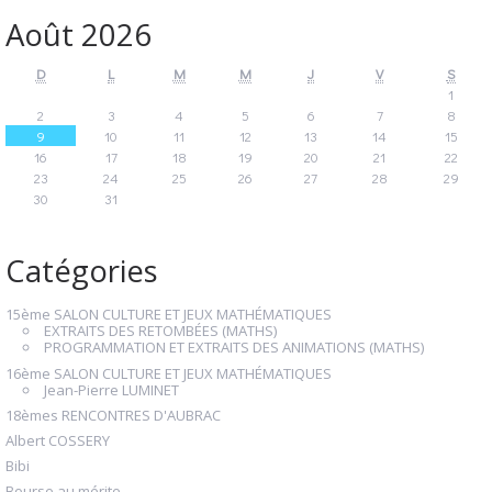
Août 2026
D
L
M
M
J
V
S
1
2
3
4
5
6
7
8
9
10
11
12
13
14
15
16
17
18
19
20
21
22
23
24
25
26
27
28
29
30
31
Catégories
15ème SALON CULTURE ET JEUX MATHÉMATIQUES
EXTRAITS DES RETOMBÉES (MATHS)
PROGRAMMATION ET EXTRAITS DES ANIMATIONS (MATHS)
16ème SALON CULTURE ET JEUX MATHÉMATIQUES
Jean-Pierre LUMINET
18èmes RENCONTRES D'AUBRAC
Albert COSSERY
Bibi
Bourse au mérite