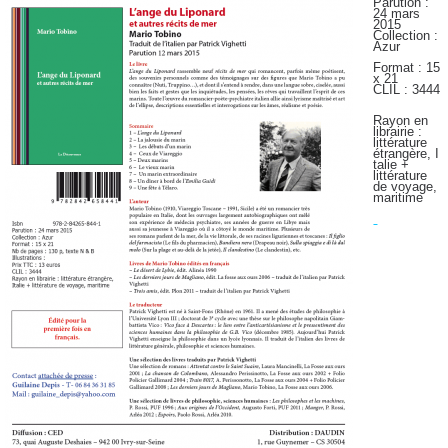
Parution :
24 mars
2015
Collection :
Azur
Format : 15
x 21
CLIL : 3444
Rayon en
librairie :
littérature
étrangère,
I
talie +
littérature
de voyage,
maritime