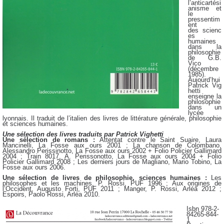
l’anticartési
anisme et
le
pressentim
ent
des
scienc
es
humaines
dans la
philosophie
de G.B.
Vico
(décembre
1985).
Aujourd’hui
Patrick
Vig
hetti
enseigne la
philosophie
dans un
lycée
lyonnais. Il traduit de l’italien des livres de
littérature générale, philosophie
et sciences humaines.
Une sélection des livres traduits par Patrick Vighetti
Une sélection de romans :
Attentat contre le Saint Suaire, Laura
Mancinelli, La Fosse aux ours
2001 ; La chanson de Colombano,
Alessandro Perissinotto, La Fosse aux ours 2002 + Folio
Policier Gallimard
2004 ; Train 8017, A. Perissonotto, La Fosse aux ours 2004 + Folio
Policier
Gallimard 2008 ; Les derniers jours de Magliano, Mario Tobino, La
Fosse aux ours 2006.
Une sélection de livres de philosophie, sciences humaines :
Les
philosophes et les machines,
P. Rossi, PUF 1996 ; Aux origines de
l’Occident, Augusto Forti, PUF 2011 ; Manger, P. Rossi,
Arléa 2012 ;
Espoirs, Paolo Rossi, Arléa 2010.
Isbn 978-2-
84265-844-
1