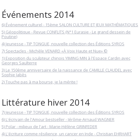
Événements 2014
6) Événement culturel - 15ème SALON CULTURE ET JEUX MATHÉMATIQUES
5) Géopolitique - Revue CONFLITS (N°1 Eurasie - Le grand dessein de
Poutine)
4) Jeunesse - TIP TONGUE, nouvelle collection des Éditions SYROS
7) Spectacles - Michèle VENARD «À Voix Haute et Nue» ©
1) Exposition du sculpteur chinois YIMING MIN à l'Espace Cardin avec
Georges Saulterre
3) Le 150ème anniversaire de la naissance de CAMILLE CLAUDEL avec
Sophie Jabès
2) Touche pas à ma bourse, je la mérite !
Littérature hiver 2014
7) Jeunesse - TIP TONGUE, nouvelle collection des Éditions SYROS
6) L'écrivain de l'Amour bestseller - Jérôme-Arnaud WAGNER
5) Polar - milieux de l'art - Marie-Hélène GRINFEDER
4) L'écriture comme résilience, un cancer en Inde - Christian EHRHART