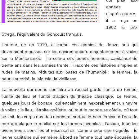
qui plaît aux
années
d’après-guerre,
il a reçu en
1962 le prix
Strega, l’équivalent du Goncourt français.
L’auteur, né en 1910, a connu ces gamins de douze ans qui
devenaient mousses sur les navires encore majoritairement à voiles
sur la Méditerranée. Il a connu ces jeunes hommes, capitaines de
trente ans dans les années trente. Il raconte ces histoires simples et
rudes de marins, réduites aux bases de l’humanité : la femme, la
peur, l’autorité, la jalousie, la vieillesse.
La nouvelle qui donne son titre au recueil garde l’unité de temps,
l’unité de lieu et l’unité d’action du théâtre classique. Le temps,
quelques jours de bonace, qui encalminent inexorablement un navire
à voiles ; le lieu, l’étroite goélette, où tout le monde se côtoie, où tout
se voit, les corps nus des marins et surtout le bain féminin à l’eau de
mer qui plaque le maillot sur les formes juvéniles ; l’action, tous les
événements sont liés et nécessaires, comme pour une tragédie : le
jeune capitaine qui emmène à bord sa femme tout juste épousée, la