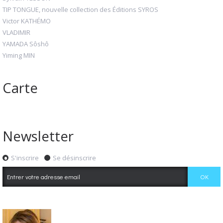
TIP TONGUE, nouvelle collection des Éditions SYROS
Victor KATHÉMO
VLADIMIR
YAMADA Sôshô
Yiming MIN
Carte
Newsletter
S'inscrire
Se désinscrire