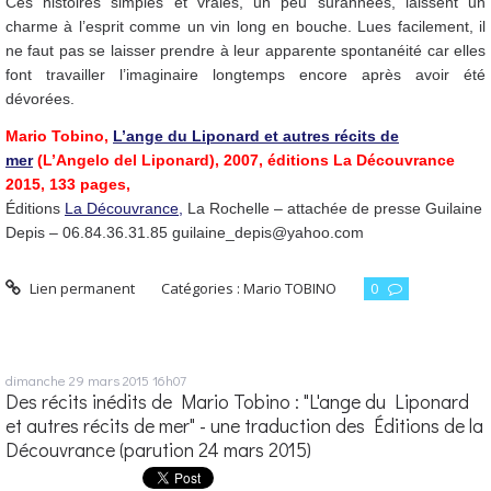
Ces histoires simples et vraies, un peu surannées, laissent un
charme à l’esprit comme un vin long en bouche. Lues facilement, il
ne faut pas se laisser prendre à leur apparente spontanéité car elles
font travailler l’imaginaire longtemps encore après avoir été
dévorées.
Mario Tobino,
L’ange du Liponard et autres récits de
mer
(L’Angelo del Liponard), 2007, éditions La Découvrance
2015, 133 pages,
Éditions
La Découvrance,
La Rochelle – attachée de presse Guilaine
Depis – 06.84.36.31.85 guilaine_depis@yahoo.com
Lien permanent
Catégories :
Mario TOBINO
0
dimanche 29
mars 2015
16h07
Des récits inédits de Mario Tobino : "L'ange du Liponard
et autres récits de mer" - une traduction des Éditions de la
Découvrance (parution 24 mars 2015)