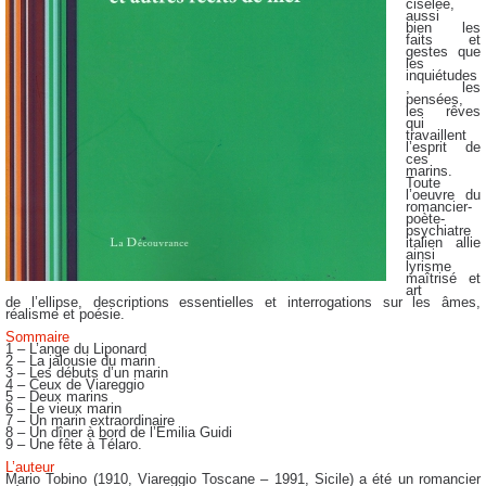
ciselée,
aussi
bien les
faits et
gestes que
les
inquiétudes
, les
pensées,
les rêves
qui
travaillent
l’esprit de
ces
marins.
Toute
l’oeuvre du
romancier-
poète-
psychiatre
italien allie
ainsi
lyrisme
maîtrisé et
art
de l’ellipse, descriptions essentielles et interrogations sur les âmes,
réalisme et poésie.
Sommaire
1 – L’ange du Liponard
2 – La jalousie du marin
3 – Les débuts d’un marin
4 – Ceux de Viareggio
5 – Deux marins
6 – Le vieux marin
7 – Un marin extraordinaire
8 – Un dîner à bord de l’Emilia Guidi
9 – Une fête à Télaro.
L’auteur
Mario Tobino (1910, Viareggio Toscane – 1991, Sicile) a été un romancier