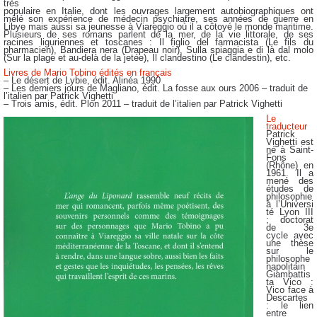
très
populaire en Italie, dont les ouvrages largement autobiographiques ont
mêlé
son expérience de médecin psychiatre, ses années de guerre en
Libye mais
aussi sa jeunesse à Viareggio où il a côtoyé le monde maritime.
Plusieurs de
ses romans parlent de la mer, de la vie littorale, de ses
racines liguriennes et toscanes : Il figlio
del farmacista (Le fils du
pharmacien), Bandiera nera (Drapeau noir), Sulla spiaggia e di là dal
molo
(Sur la plage et au-delà de la jetée), Il clandestino (Le clandestin), etc.
Livres de Mario Tobino édités en français
– Le désert de Lybie, édit. Alinéa 1990
– Les derniers jours de Magliano, édit. La fosse aux ours 2006 – traduit de
l’italien par Patrick
Vighetti
– Trois amis, édit. Plon 2011 – traduit de l’italien par Patrick Vighetti
Le
traducteur
Patrick
Vighetti est
né à Saint-
Fons
(Rhône) en
1961. Il a
mené des
études de
philosophie
à
l’Universi
té Lyon III
; doctorat
de 3e
cycle avec
une thèse
sur le
philosophe
napolitain
Giambattis
ta
Vico :
Vico face à
Descartes
: le lien
entre