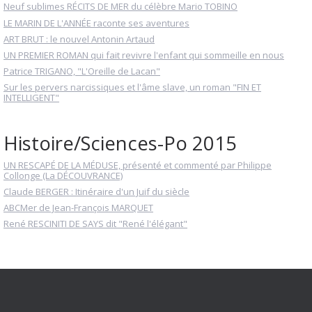
Neuf sublimes RÉCITS DE MER du célèbre Mario TOBINO
LE MARIN DE L'ANNÉE raconte ses aventures
ART BRUT : le nouvel Antonin Artaud
UN PREMIER ROMAN qui fait revivre l'enfant qui sommeille en nous
Patrice TRIGANO, "L'Oreille de Lacan"
Sur les pervers narcissiques et l'âme slave, un roman "FIN ET
INTELLIGENT"
Histoire/Sciences-Po 2015
UN RESCAPÉ DE LA MÉDUSE, présenté et commenté par Philippe
Collonge (La DÉCOUVRANCE)
Claude BERGER : Itinéraire d'un Juif du siècle
ABCMer de Jean-François MARQUET
René RESCINITI DE SAYS dit "René l'élégant"