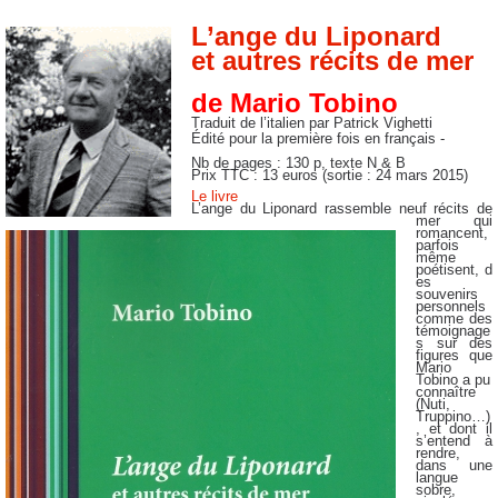
L’ange du Liponard
et autres récits de mer
de Mario Tobino
Traduit de l’italien par Patrick Vighetti
Édité pour la première fois en français -
Nb de pages : 130 p, texte N & B
Prix TTC : 13 euros (sortie : 24 mars 2015)
Le livre
L’ange du Liponard rassemble neuf récits de
mer qui
romancent,
parfois
même
poétisent,
d
es
souvenirs
personnels
comme des
témoignage
s sur des
figures que
Mario
Tobino a pu
connaître
(Nuti,
Truppino…)
, et dont il
s’entend à
rendre,
dans une
langue
sobre,