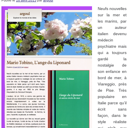
Publié le
16 avril 2015
par
argoul
Neufs nouvelles
sur la mer et
les marins, par
un auteur
italien devenu
médecin
psychiatre mais
qui a toujours
gardé la
nostalgie de
son enfance en
bord de mer, à
Viareggio, près
de Pise. Très
populaire en
Italie parce qu’il
écrit sans
façon, dans le
style réaliste