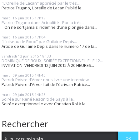
"L'Oreille de Lacan" apprécié par le très...
Patrice Trigano, L’oreille de Lacan Publié le...
mardi 16
juin 2015
17h19
Patrice Trigano dans Actualitté - Par la très...
'On ne sort jamais indemne d’une plongée dans...
mardi 16
juin 2015
17h04
"L'oiseau de Roux" par Guilaine Depis...
Article de Guilaine Depis dans le numéro 17 de la...
vendredi 12
juin 2015
18h33
DOMINIQUE DE ROUX, SOIRÉE EXCEPTIONNELLE LE 12...
INVITATION VENDREDI 12 JUIN 2015 À 20 HEURES...
mardi 09
juin 2015
14h45
Patrick Poivre d'Arvor nous livre une interview...
Patrick Poivre d'Arvor fait de l'écrivain Patrice...
mardi 09
juin 2015
14h25
Soirée sur René Resciniti de Says à la...
Soirée exceptionnelle avec Christian Rol à la ...
Rechercher