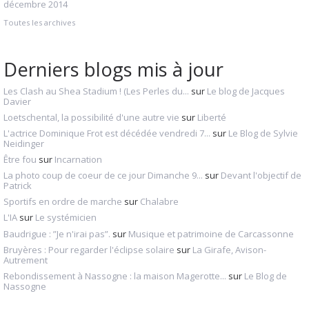
décembre 2014
Toutes les archives
Derniers blogs mis à jour
Les Clash au Shea Stadium ! (Les Perles du...
sur
Le blog de Jacques
Davier
Loetschental, la possibilité d'une autre vie
sur
Liberté
L'actrice Dominique Frot est décédée vendredi 7...
sur
Le Blog de Sylvie
Neidinger
Être fou
sur
Incarnation
La photo coup de coeur de ce jour Dimanche 9...
sur
Devant l'objectif de
Patrick
Sportifs en ordre de marche
sur
Chalabre
L'IA
sur
Le systémicien
Baudrigue : ”Je n'irai pas”.
sur
Musique et patrimoine de Carcassonne
Bruyères : Pour regarder l'éclipse solaire
sur
La Girafe, Avison-
Autrement
Rebondissement à Nassogne : la maison Magerotte...
sur
Le Blog de
Nassogne