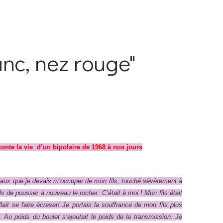
anc, nez rouge"
onte la vie d’un bipolaire de 1968 à nos jours
aux que je devais m’occuper de mon fils, touché sévèrement à
ls de pousser à nouveau le rocher. C’était à moi ! Mon fils était
 allait se faire écraser! Je portais la souffrance de mon fils plus
 Au poids du boulet s’ajoutait le poids de la transmission. Je