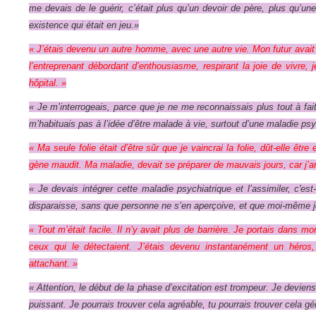
me devais de le guérir, c’était plus qu’un devoir de père, plus qu’
existence qui était en jeu.»
« J’étais devenu un autre homme, avec une autre vie. Mon futur avait 
l’entreprenant débordant d’enthousiasme, respirant la joie de vivre,
hôpital. »
« Je m’interrogeais, parce que je ne me reconnaissais plus tout à fait
m’habituais pas à l’idée d’être malade à vie, surtout d’une maladie psy
« Ma seule folie était d’être sûr que je vaincrai la folie, dût-elle êt
gène maudit. Ma maladie, devait se préparer de mauvais jours, car j’
«
Je devais intégrer cette maladie psychiatrique et l’assimiler, c'est
disparaisse, sans que personne ne s’en aperçoive, et que moi-même je 
« Tout m’était facile. Il n’y avait plus de barrière. Je portais dans mo
ceux qui le détectaient. J’étais devenu instantanément un héros
attachant. »
« Attention, le début de la phase d’excitation est trompeur. Je deviens
puissant. Je pourrais trouver cela agréable, tu pourrais trouver cela gén