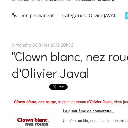
Lien permanent
Catégories :
Olivier JAVAL
dimanche 08
juillet 2012
20h02
"Clown blanc, nez ro
d'Olivier Javal
Clown blanc, nez rouge
, le premier roman d'
Olivier Javal
, vient ju
La quatrième de couverture:
Un père, un fils, une maladie transmiss