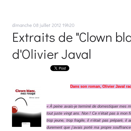
dimanche 08
juillet 2012
19h20
Extraits de "Clown bl
d'Olivier Javal
Dans son roman, Olivier Javal rac
« À peine avais-je terminé de domestiquer mes m
tout juste vingt ans. Non ! Ce n’était pas à mon fi
trop jeune, trop fragile, il n’était pas préparé, il
durement que j’avais porté ma propre souffrance.