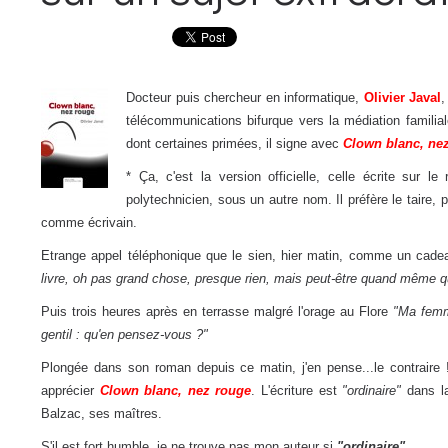
Docteur puis chercheur en informatique,
Olivier Javal
,
télécommunications bifurque vers la médiation familiale
dont certaines primées, il signe avec
Clown blanc, ne
* Ça, c'est la version officielle, celle écrite sur le 
polytechnicien, sous un autre nom. Il préfère le taire,
comme écrivain.
Etrange appel téléphonique que le sien, hier matin, comme un cade
livre, oh pas grand chose, presque rien, mais peut-être quand même que
Puis trois heures après en terrasse malgré l'orage au Flore
"Ma femm
gentil : qu'en pensez-vous ?"
Plongée dans son roman depuis ce matin, j'en pense...le contraire !
apprécier
Clown blanc, nez rouge
. L'écriture est
"ordinaire"
dans la
Balzac, ses maîtres.
S'il est fort humble, je ne trouve pas mon auteur si
"ordinaire"
.