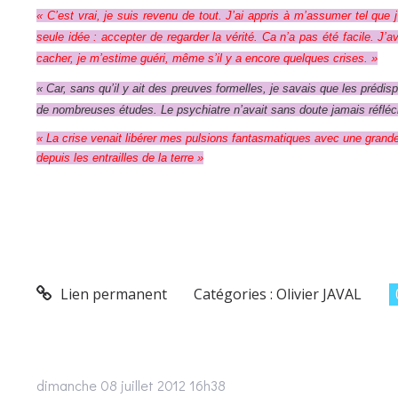
« C’est vrai, je suis revenu de tout. J’ai appris à m’assumer tel que
seule idée : accepter de regarder la vérité. Ca n’a pas été facile. J’
cacher, je m’estime guéri, même s’il y a encore quelques crises. »
« Car, sans qu’il y ait des preuves formelles, je savais que les prédisp
de nombreuses études. Le psychiatre n’avait sans doute jamais réfléch
« La crise venait libérer mes pulsions fantasmatiques avec une grande
depuis les entrailles de la terre »
Lien permanent
Catégories :
Olivier JAVAL
dimanche 08
juillet 2012
16h38