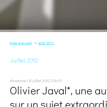
Page d'accueil
août 2012
Juillet 2012
dimanche 08
juillet 2012
20h05
Olivier Javal*, une au
sur un sujet extraord