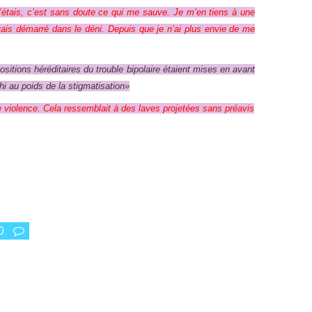
 j’étais, c’est sans doute ce qui me sauve. Je m’en tiens à une
avais démarré dans le déni. Depuis que je n’ai plus envie de me
ositions héréditaires du trouble bipolaire étaient mises en avant
i au poids de la stigmatisation»
 violence. Cela ressemblait à des laves projetées sans préavis
0