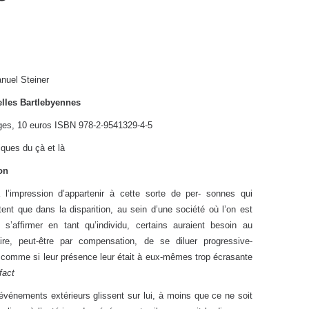
uel Steiner
lles Bartlebyennes
ges, 10 euros ISBN 978-2-9541329-4-5
ques du çà et là
ion
a l’impression d’appartenir à cette sorte de per- sonnes qui
tent que dans la disparition, au sein d’une société où l’on est
 s’affirmer en tant qu’individu, certains auraient besoin au
aire, peut-être par compensation, de se diluer progressive-
 comme si leur présence leur était à eux-mêmes trop écrasante
fact
événements extérieurs glissent sur lui, à moins que ce ne soit