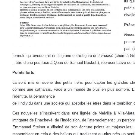
lui qu
préci
nivel
Prése
Nouv
person
pas (
formule qui évoquerait en filigrane cette figure de
L’Épuisé
(chère à Gi
– titre d’une postface à
Quad
de Samuel Beckett), représentative de t
Points forts
Là sont mis en scène des petits riens pour capter les grandes ch
comme une catharsis. Face à un monde de plus en plus sombre, Emma
l’identité, la permanence
de l’individu dans une société qui absorbe les êtres dans le tourbillon
Ces nouvelles s’inscrivent dans une lignée de Melville à Vila-Mat
intrigante de l’inachevé, de l’indécision, de l’atermoiement ; un perso
Emmanuel Steiner a éliminé de son écriture points et majuscules. 
ressemblant en cela à des haïkus qui traduisent au plus près un senti