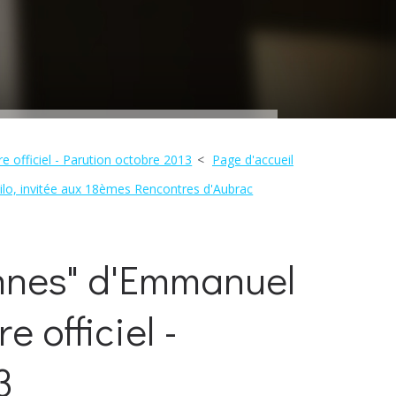
e officiel - Parution octobre 2013
Page d'accueil
hilo, invitée aux 18èmes Rencontres d'Aubrac
ennes" d'Emmanuel
 officiel -
3