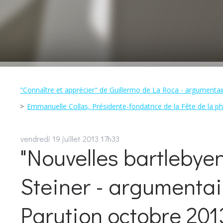
"Connaître et apprécier" de Guillermo de La Roca - argumentair
Emmanuelle Collas, Présidente-fondatrice de la Fête de la p
vendredi 19
juillet 2013
17h33
"Nouvelles bartleby
Steiner - argumentaire
Parution octobre 201