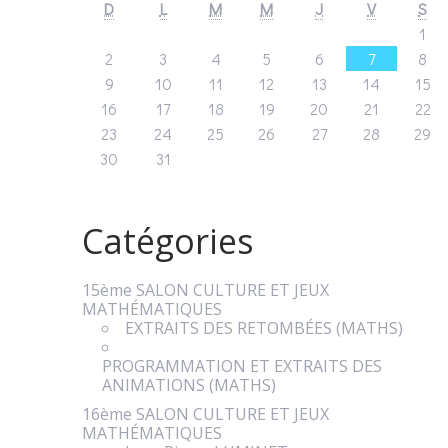
D
L
M
M
J
V
S
1
2
3
4
5
6
7
8
9
10
11
12
13
14
15
16
17
18
19
20
21
22
23
24
25
26
27
28
29
30
31
Catégories
15ème SALON CULTURE ET JEUX
MATHÉMATIQUES
EXTRAITS DES RETOMBÉES (MATHS)
PROGRAMMATION ET EXTRAITS DES
ANIMATIONS (MATHS)
16ème SALON CULTURE ET JEUX
MATHÉMATIQUES