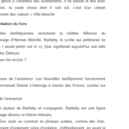
i glisse à l’extérieur des événements, il ne saurait le dire avec
sion, la seule chose dont il soit sûr, c’est d’un certain
lement des valeurs »
Ville blanche
ntation du livre
elles bartlebyennes
revisiterait la célèbre réflexion du
nage d’Herman Melville, Bartleby, le scribe qui préférerait ne
«
I would prefer not to
»). Que signifierait aujourd’hui une telle
lles Deleuze
ous les exclus ?
oses de l’existence. Les
Nouvelles bartlbyennes
fonctionnent
nuel Steiner s’interroge à travers des fictions courtes sur
 de l’anonymat.
as (auteur de
Bartleby et compagnie
). Bartleby est une figure
nnage devenu un thème littéraire.
Son style se construit en phrases isolées, comme des îlots,
ment d’isolement sinon d’isolation, d’effondrement, en ayant la