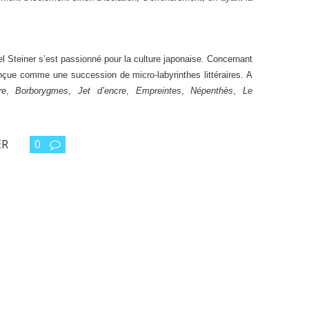
l Steiner s’est passionné pour la culture japonaise. Concernant
conçue comme une succession de micro-labyrinthes littéraires. A
re
,
Borborygmes
,
Jet d’encre
,
Empreintes
,
Népenthès
,
Le
ER
0