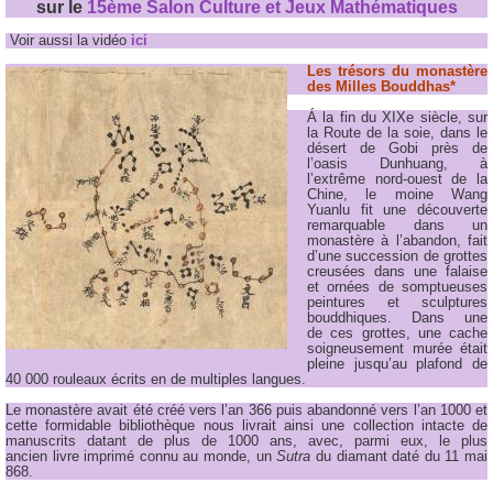
sur le
15ème Salon Culture et Jeux Mathématiques
Voir aussi la vidéo
ici
Les trésors du monastère
des Milles Bouddhas*
Á la fin du XIXe siècle, sur
la Route de la soie, dans le
désert de Gobi près de
l’oasis Dunhuang, à
l’extrême nord-ouest de la
Chine, le moine Wang
Yuanlu fit une découverte
remarquable dans un
monastère à l’abandon, fait
d’une succession de grottes
creusées dans une falaise
et ornées de somptueuses
peintures et sculptures
bouddhiques. Dans une
de ces grottes, une cache
soigneusement murée était
pleine jusqu’au plafond de
40 000 rouleaux écrits en de multiples langues.
Le monastère avait été créé vers l’an 366 puis abandonné vers l’an 1000 et
cette formidable bibliothèque nous livrait ainsi une collection intacte de
manuscrits datant de plus de 1000 ans, avec, parmi eux, le plus
ancien livre imprimé connu au monde, un
Sutra
du diamant daté du 11 mai
868.