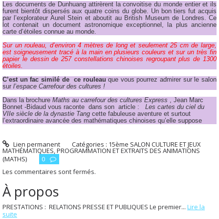
Les documents de Dunhuang attirèrent la convoitise du monde entier et ils
furent bientôt dispersés aux quatre coins du globe. Un bon tiers fut acquis
par l’explorateur Aurel Stein et aboutit au British Museum de Londres. Ce
lot contenait un document astronomique exceptionnel, la plus ancienne
carte d’étoiles connue au monde.
Sur un rouleau, d’environ 4 mètres de long et seulement 25 cm de large,
est soigneusement tracé à la main en plusieurs couleurs et sur un très fin
papier le dessin de 257 constellations chinoises regroupant plus de 1300
étoiles.
C’est un fac similé de ce rouleau
que vous pourrez admirer sur le salon
sur
l’espace Carrefour des cultures !
Dans la brochure
Maths au carrefour des cultures Express
, Jean Marc
Bonnet -Bidaud vous raconte dans son article :
Les cartes du ciel du
VIIe siècle de la dynastie Tang
cette fabuleuse aventure et surtout
l’extraordinaire avancée des mathématiques chinoises qu’elle suppose
Lien permanent
Catégories :
15ème SALON CULTURE ET JEUX
MATHÉMATIQUES
,
PROGRAMMATION ET EXTRAITS DES ANIMATIONS
(MATHS)
0
Les commentaires sont fermés.
À propos
PRESTATIONS : RELATIONS PRESSE ET PUBLIQUES Le premier...
Lire la
suite