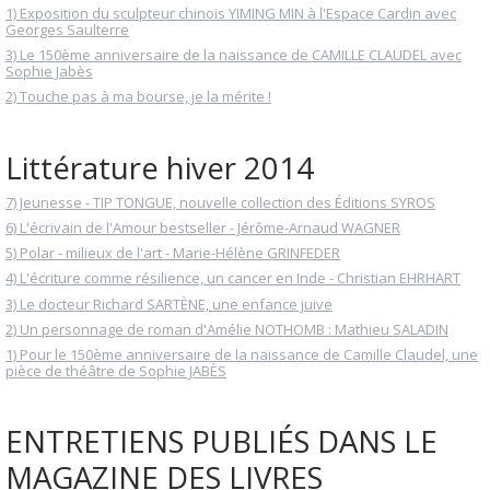
1) Exposition du sculpteur chinois YIMING MIN à l'Espace Cardin avec
Georges Saulterre
3) Le 150ème anniversaire de la naissance de CAMILLE CLAUDEL avec
Sophie Jabès
2) Touche pas à ma bourse, je la mérite !
Littérature hiver 2014
7) Jeunesse - TIP TONGUE, nouvelle collection des Éditions SYROS
6) L'écrivain de l'Amour bestseller - Jérôme-Arnaud WAGNER
5) Polar - milieux de l'art - Marie-Hélène GRINFEDER
4) L'écriture comme résilience, un cancer en Inde - Christian EHRHART
3) Le docteur Richard SARTÈNE, une enfance juive
2) Un personnage de roman d'Amélie NOTHOMB : Mathieu SALADIN
1) Pour le 150ème anniversaire de la naissance de Camille Claudel, une
pièce de théâtre de Sophie JABÈS
ENTRETIENS PUBLIÉS DANS LE
MAGAZINE DES LIVRES