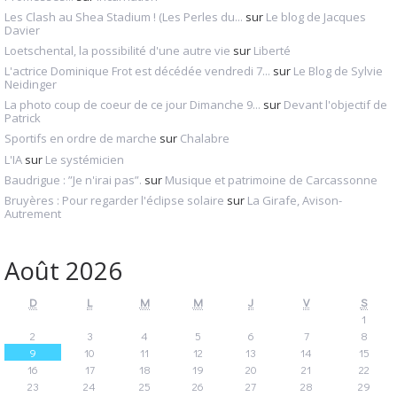
Les Clash au Shea Stadium ! (Les Perles du...
sur
Le blog de Jacques
Davier
Loetschental, la possibilité d'une autre vie
sur
Liberté
L'actrice Dominique Frot est décédée vendredi 7...
sur
Le Blog de Sylvie
Neidinger
La photo coup de coeur de ce jour Dimanche 9...
sur
Devant l'objectif de
Patrick
Sportifs en ordre de marche
sur
Chalabre
L'IA
sur
Le systémicien
Baudrigue : ”Je n'irai pas”.
sur
Musique et patrimoine de Carcassonne
Bruyères : Pour regarder l'éclipse solaire
sur
La Girafe, Avison-
Autrement
Août 2026
D
L
M
M
J
V
S
1
2
3
4
5
6
7
8
9
10
11
12
13
14
15
16
17
18
19
20
21
22
23
24
25
26
27
28
29