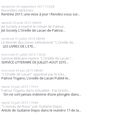
dimanche 24
septembre 2017
21h28
Nouvelles adresses
Rentrée 2017, une mise à jour ! Rendez-vous sur...
samedi 22
août 2015
08h49
Jet Society a repéré le roman de Patrice...
Jet Society L'Oreille de Lacan de Patrice...
vendredi 31
juillet 2015
08h46
Le Monde des Livres sélectionne "L'Oreille de...
LES LIVRES DE L ETE...
mercredi 01
juillet 2015
15h26
Service littéraire repère "L'Oreille de Lacan"...
SERVICE LITTERAIRE DE JUILLET-AOUT 2015...
mercredi 24
juin 2015
08h46
"L'Oreille de Lacan" apprécié par le très...
Patrice Trigano, L’oreille de Lacan Publié le...
mardi 16
juin 2015
17h19
Patrice Trigano dans Actualitté - Par la très...
'On ne sort jamais indemne d’une plongée dans...
mardi 16
juin 2015
17h04
"L'oiseau de Roux" par Guilaine Depis...
Article de Guilaine Depis dans le numéro 17 de la...