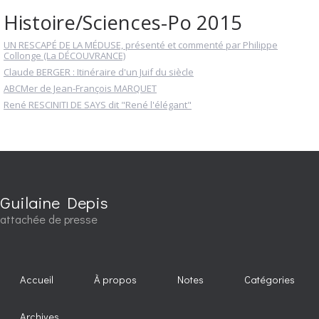
Histoire/Sciences-Po 2015
UN RESCAPÉ DE LA MÉDUSE, présenté et commenté par Philippe
Collonge (La DÉCOUVRANCE)
Claude BERGER : Itinéraire d'un Juif du siècle
ABCMer de Jean-François MARQUET
René RESCINITI DE SAYS dit "René l'élégant"
Guilaine Depis
attachée de presse
Accueil
À propos
Notes
Catégories
Archives