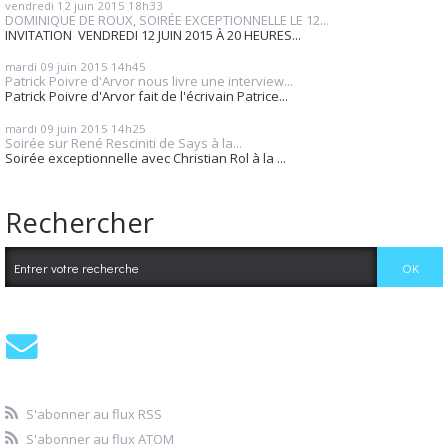
vendredi 12
juin 2015
18h33
DOMINIQUE DE ROUX, SOIRÉE EXCEPTIONNELLE LE 12...
INVITATION VENDREDI 12 JUIN 2015 À 20 HEURES...
mardi 09
juin 2015
14h45
Patrick Poivre d'Arvor nous livre une interview...
Patrick Poivre d'Arvor fait de l'écrivain Patrice...
mardi 09
juin 2015
14h25
Soirée sur René Resciniti de Says à la...
Soirée exceptionnelle avec Christian Rol à la ...
Rechercher
S'abonner au flux RSS
S'abonner au flux ATOM