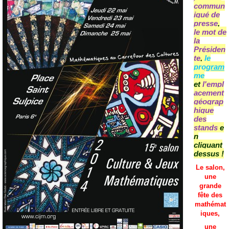
commun
iqué de
presse
,
le mot de
la
Présiden
te
,
le
program
me
et
l'empl
acement
géograp
hique
des
stands
e
n
cliquant
dessus !
Le salon,
une
grande
fête des
mathémat
iques,
une