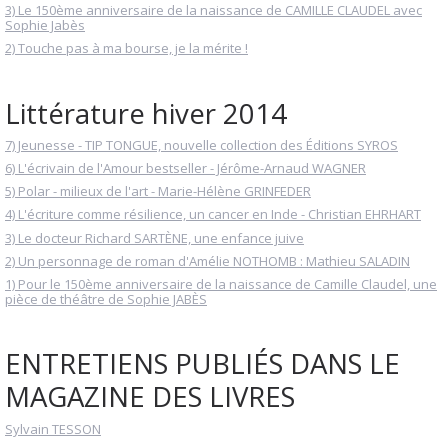
3) Le 150ème anniversaire de la naissance de CAMILLE CLAUDEL avec
Sophie Jabès
2) Touche pas à ma bourse, je la mérite !
Littérature hiver 2014
7) Jeunesse - TIP TONGUE, nouvelle collection des Éditions SYROS
6) L'écrivain de l'Amour bestseller - Jérôme-Arnaud WAGNER
5) Polar - milieux de l'art - Marie-Hélène GRINFEDER
4) L'écriture comme résilience, un cancer en Inde - Christian EHRHART
3) Le docteur Richard SARTÈNE, une enfance juive
2) Un personnage de roman d'Amélie NOTHOMB : Mathieu SALADIN
1) Pour le 150ème anniversaire de la naissance de Camille Claudel, une
pièce de théâtre de Sophie JABÈS
ENTRETIENS PUBLIÉS DANS LE
MAGAZINE DES LIVRES
Sylvain TESSON