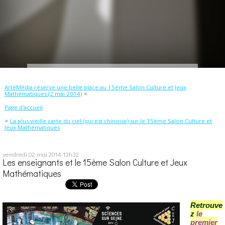
ArtéMédia réserve une belle place au 15ème Salon Culture et Jeux
Mathématiques (2 mai 2014)
Page d'accueil
La plus vieille carte du ciel (qui est chinoise) sur le 15ème Salon Culture et
Jeux Mathématiques
vendredi 02
mai 2014
13h32
Les enseignants et le 15ème Salon Culture et Jeux
Mathématiques
Retrouve
z
le
premier