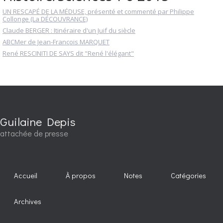
UN RESCAPÉ DE LA MÉDUSE, présenté et commenté par Philippe
Collonge (La DÉCOUVRANCE)
Claude BERGER : Itinéraire d'un Juif du siècle
ABCMer de Jean-François MARQUET
René RESCINITI DE SAYS dit "René l'élégant"
Guilaine Depis
attachée de presse
Accueil
À propos
Notes
Catégories
Archives