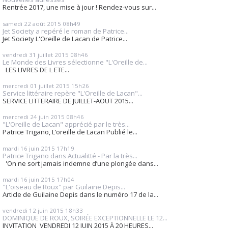
Rentrée 2017, une mise à jour ! Rendez-vous sur...
samedi 22
août 2015
08h49
Jet Society a repéré le roman de Patrice...
Jet Society L'Oreille de Lacan de Patrice...
vendredi 31
juillet 2015
08h46
Le Monde des Livres sélectionne "L'Oreille de...
LES LIVRES DE L ETE...
mercredi 01
juillet 2015
15h26
Service littéraire repère "L'Oreille de Lacan"...
SERVICE LITTERAIRE DE JUILLET-AOUT 2015...
mercredi 24
juin 2015
08h46
"L'Oreille de Lacan" apprécié par le très...
Patrice Trigano, L’oreille de Lacan Publié le...
mardi 16
juin 2015
17h19
Patrice Trigano dans Actualitté - Par la très...
'On ne sort jamais indemne d’une plongée dans...
mardi 16
juin 2015
17h04
"L'oiseau de Roux" par Guilaine Depis...
Article de Guilaine Depis dans le numéro 17 de la...
vendredi 12
juin 2015
18h33
DOMINIQUE DE ROUX, SOIRÉE EXCEPTIONNELLE LE 12...
INVITATION VENDREDI 12 JUIN 2015 À 20 HEURES...