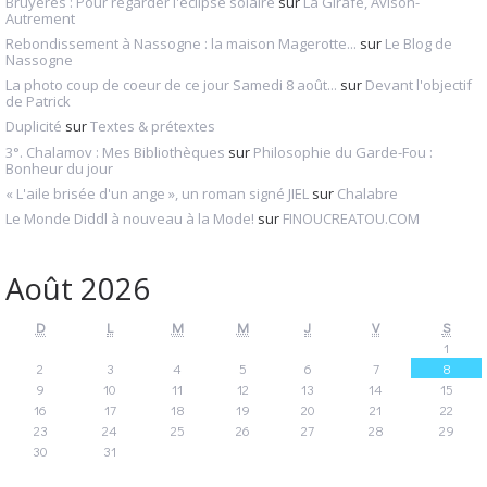
Bruyères : Pour regarder l'éclipse solaire
sur
La Girafe, Avison-
Autrement
Rebondissement à Nassogne : la maison Magerotte...
sur
Le Blog de
Nassogne
La photo coup de coeur de ce jour Samedi 8 août...
sur
Devant l'objectif
de Patrick
Duplicité
sur
Textes & prétextes
3°. Chalamov : Mes Bibliothèques
sur
Philosophie du Garde-Fou :
Bonheur du jour
« L'aile brisée d'un ange », un roman signé JIEL
sur
Chalabre
Le Monde Diddl à nouveau à la Mode!
sur
FINOUCREATOU.COM
Août 2026
D
L
M
M
J
V
S
1
2
3
4
5
6
7
8
9
10
11
12
13
14
15
16
17
18
19
20
21
22
23
24
25
26
27
28
29
30
31