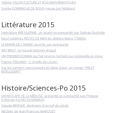
16ème SALON CULTURE ET JEUX MATHÉMATIQUES
Soirée DOMINIQUE DE ROUX (revue Livr'Arbitres)
Littérature 2015
Littérature BRÉSILIENNE, un géant recommandé par Salman Rushdie
Neuf sublimes RÉCITS DE MER du célèbre Mario TOBINO
LE MARIN DE L'ANNÉE raconte ses aventures
ART BRUT : le nouvel Antonin Artaud
UN PREMIER ROMAN qui fait revivre l'enfant qui sommeille en nous
Patrice TRIGANO, "L'Oreille de Lacan"
Sur les pervers narcissiques et l'âme slave, un roman "FIN ET
INTELLIGENT"
Histoire/Sciences-Po 2015
UN RESCAPÉ DE LA MÉDUSE, présenté et commenté par Philippe
Collonge (La DÉCOUVRANCE)
Claude BERGER : Itinéraire d'un Juif du siècle
ABCMer de Jean-François MARQUET