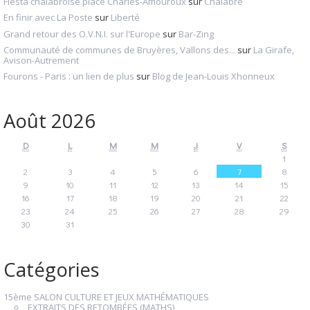
Fiesta chalabroise place Charles-Amouroux
sur
Chalabre
En finir avec La Poste
sur
Liberté
Grand retour des O.V.N.I. sur l'Europe
sur
Bar-Zing
Communauté de communes de Bruyères, Vallons des...
sur
La Girafe,
Avison-Autrement
Fourons - Paris : un lien de plus
sur
Blog de Jean-Louis Xhonneux
Août 2026
D
L
M
M
J
V
S
1
2
3
4
5
6
7
8
9
10
11
12
13
14
15
16
17
18
19
20
21
22
23
24
25
26
27
28
29
30
31
Catégories
15ème SALON CULTURE ET JEUX MATHÉMATIQUES
EXTRAITS DES RETOMBÉES (MATHS)