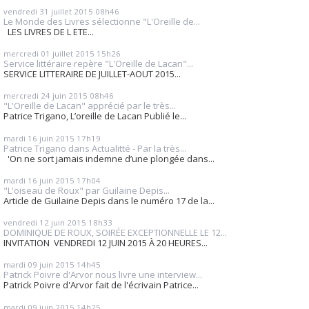
vendredi 31
juillet 2015
08h46
Le Monde des Livres sélectionne "L'Oreille de...
LES LIVRES DE L ETE...
mercredi 01
juillet 2015
15h26
Service littéraire repère "L'Oreille de Lacan"...
SERVICE LITTERAIRE DE JUILLET-AOUT 2015...
mercredi 24
juin 2015
08h46
"L'Oreille de Lacan" apprécié par le très...
Patrice Trigano, L’oreille de Lacan Publié le...
mardi 16
juin 2015
17h19
Patrice Trigano dans Actualitté - Par la très...
'On ne sort jamais indemne d’une plongée dans...
mardi 16
juin 2015
17h04
"L'oiseau de Roux" par Guilaine Depis...
Article de Guilaine Depis dans le numéro 17 de la...
vendredi 12
juin 2015
18h33
DOMINIQUE DE ROUX, SOIRÉE EXCEPTIONNELLE LE 12...
INVITATION VENDREDI 12 JUIN 2015 À 20 HEURES...
mardi 09
juin 2015
14h45
Patrick Poivre d'Arvor nous livre une interview...
Patrick Poivre d'Arvor fait de l'écrivain Patrice...
mardi 09
juin 2015
14h25