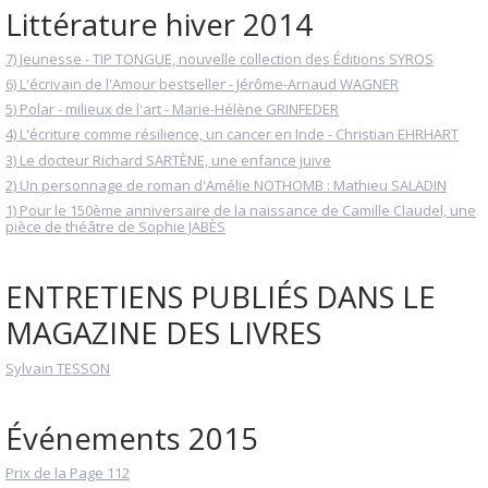
Littérature hiver 2014
7) Jeunesse - TIP TONGUE, nouvelle collection des Éditions SYROS
6) L'écrivain de l'Amour bestseller - Jérôme-Arnaud WAGNER
5) Polar - milieux de l'art - Marie-Hélène GRINFEDER
4) L'écriture comme résilience, un cancer en Inde - Christian EHRHART
3) Le docteur Richard SARTÈNE, une enfance juive
2) Un personnage de roman d'Amélie NOTHOMB : Mathieu SALADIN
1) Pour le 150ème anniversaire de la naissance de Camille Claudel, une
pièce de théâtre de Sophie JABÈS
ENTRETIENS PUBLIÉS DANS LE
MAGAZINE DES LIVRES
Sylvain TESSON
Événements 2015
Prix de la Page 112