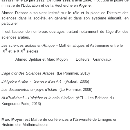
assassiné le
29
juin
1992
. De juillet
1992
à avril
1994
, il occupa le poste de
ministre de l’Éducation et de la Recherche en
Algérie
.
Ahmed Djebbar a souvent insisté sur le rôle et la place de l'histoire des
sciences dans la société, en général et dans son système éducatif, en
particulier.
Il est l'auteur de nombreux ouvrages traitant notamment de l'âge d'or des
sciences arabes.
Les sciences arabes en Afrique
– Mathématiques et Astronomie entre le
è
è
IX
et le XIX
siècles
Ahmed Djebbar et Marc Moyon
Editeurs
Grandvaux
L’âge d’or des Sciences Arabes
(
Le Pommier, 2013)
L’Algèbre Arabe
-
Genèse d’un Art
(
Vuibert, 2005)
Les découvertes en pays d’Islam
(
Le Pommier, 2009)
Al-Khwârizmî – L'algèbre et le calcul indien.
(
ACL - Les Editions du
Kangourou Paris, 2013)
Marc Moyon
est Maître de conférences à l'Université de Limoges en
Histoire des Mathématiques.