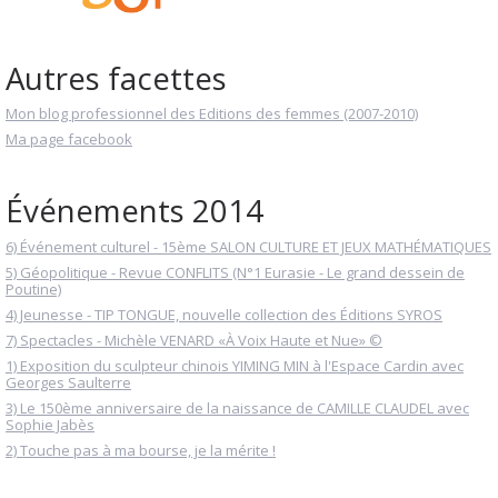
Autres facettes
Mon blog professionnel des Editions des femmes (2007-2010)
Ma page facebook
Événements 2014
6) Événement culturel - 15ème SALON CULTURE ET JEUX MATHÉMATIQUES
5) Géopolitique - Revue CONFLITS (N°1 Eurasie - Le grand dessein de
Poutine)
4) Jeunesse - TIP TONGUE, nouvelle collection des Éditions SYROS
7) Spectacles - Michèle VENARD «À Voix Haute et Nue» ©
1) Exposition du sculpteur chinois YIMING MIN à l'Espace Cardin avec
Georges Saulterre
3) Le 150ème anniversaire de la naissance de CAMILLE CLAUDEL avec
Sophie Jabès
2) Touche pas à ma bourse, je la mérite !