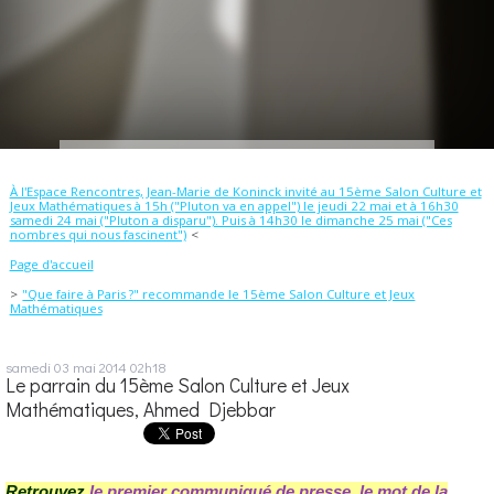
À l'Espace Rencontres, Jean-Marie de Koninck invité au 15ème Salon Culture et
Jeux Mathématiques à 15h ("Pluton va en appel") le jeudi 22 mai et à 16h30
samedi 24 mai ("Pluton a disparu"). Puis à 14h30 le dimanche 25 mai ("Ces
nombres qui nous fascinent")
Page d'accueil
"Que faire à Paris ?" recommande le 15ème Salon Culture et Jeux
Mathématiques
samedi 03
mai 2014
02h18
Le parrain du 15ème Salon Culture et Jeux
Mathématiques, Ahmed Djebbar
Retrouvez
le premier communiqué de presse
,
le mot de la