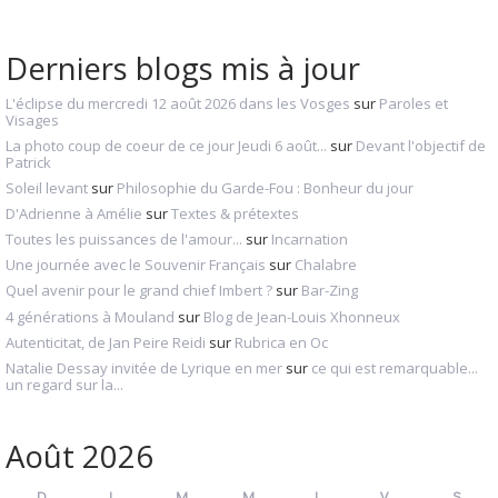
Derniers blogs mis à jour
L'éclipse du mercredi 12 août 2026 dans les Vosges
sur
Paroles et
Visages
La photo coup de coeur de ce jour Jeudi 6 août...
sur
Devant l'objectif de
Patrick
Soleil levant
sur
Philosophie du Garde-Fou : Bonheur du jour
D'Adrienne à Amélie
sur
Textes & prétextes
Toutes les puissances de l'amour...
sur
Incarnation
Une journée avec le Souvenir Français
sur
Chalabre
Quel avenir pour le grand chief Imbert ?
sur
Bar-Zing
4 générations à Mouland
sur
Blog de Jean-Louis Xhonneux
Autenticitat, de Jan Peire Reidi
sur
Rubrica en Oc
Natalie Dessay invitée de Lyrique en mer
sur
ce qui est remarquable...
un regard sur la...
Août 2026
D
L
M
M
J
V
S