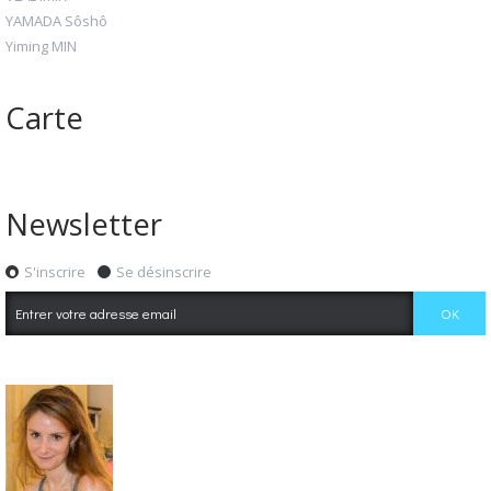
YAMADA Sôshô
Yiming MIN
Carte
Newsletter
S'inscrire
Se désinscrire