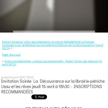
Robert Redeker offre dans Marianne un article MAGNIFIQUE à Philippe
Collonge pour sa Méduse aux excellentes Éditions de La Découvrance (3 avril
2015)
Page d'accueil
À livre exceptionnel, critique exceptionnelle : Roger Taylor par Argoul (14
avril 2015)
jeudi 09
avril 2015
17h03
Invitation Soirée La Découvrance sur la librairie-péniche
L'eau et les rêves jeudi 16 avril à 18h30 - INSCRIPTIONS
RECOMMANDÉES