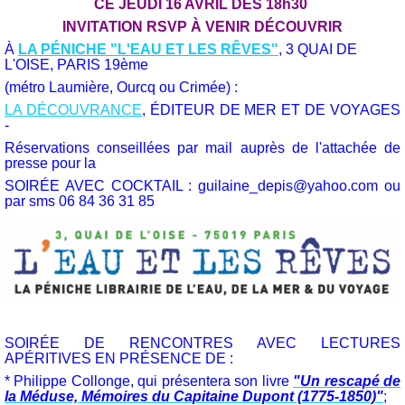
CE JEUDI 16 AVRIL DÈS 18h30
INVITATION RSVP À VENIR DÉCOUVRIR
À
LA PÉNICHE "L'EAU ET LES RÊVES"
, 3 QUAI DE
L'OISE, PARIS 19ème
(métro Laumière, Ourcq ou Crimée) :
LA DÉCOUVRANCE
,
ÉDITEUR DE MER ET DE VOYAGES
-
Réservations conseillées par mail auprès de l'attachée de
presse pour la
SOIRÉE AVEC COCKTAIL : guilaine_depis@yahoo.com ou
par sms 06 84 36 31 85
SOIRÉE DE RENCONTRES AVEC LECTURES
APÉRITIVES EN PRÉSENCE DE :
* Philippe Collonge, qui présentera son livre
"Un rescapé de
la Méduse, Mémoires du Capitaine Dupont (1775-1850)"
;