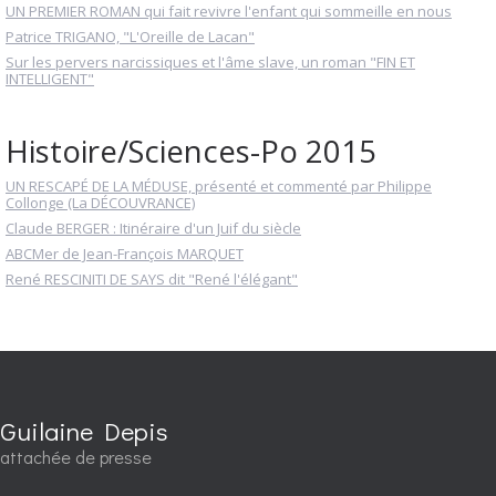
UN PREMIER ROMAN qui fait revivre l'enfant qui sommeille en nous
Patrice TRIGANO, "L'Oreille de Lacan"
Sur les pervers narcissiques et l'âme slave, un roman "FIN ET
INTELLIGENT"
Histoire/Sciences-Po 2015
UN RESCAPÉ DE LA MÉDUSE, présenté et commenté par Philippe
Collonge (La DÉCOUVRANCE)
Claude BERGER : Itinéraire d'un Juif du siècle
ABCMer de Jean-François MARQUET
René RESCINITI DE SAYS dit "René l'élégant"
Guilaine Depis
attachée de presse