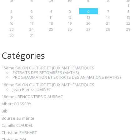
1
2
3
4
5
6
7
8
9
10
11
12
13
14
15
16
17
18
19
20
21
22
23
24
25
26
27
28
29
30
31
Catégories
15ème SALON CULTURE ET JEUX MATHÉMATIQUES
EXTRAITS DES RETOMBÉES (MATHS)
PROGRAMMATION ET EXTRAITS DES ANIMATIONS (MATHS)
16ème SALON CULTURE ET JEUX MATHÉMATIQUES
Jean-Pierre LUMINET
18èmes RENCONTRES D'AUBRAC
Albert COSSERY
Bibi
Bourse au mérite
Camille CLAUDEL
Christian EHRHART
Christian ROL