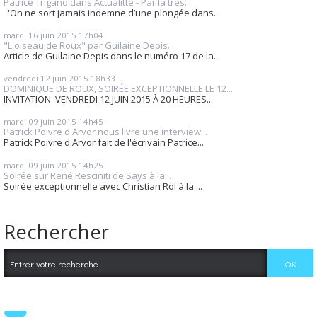
Patrice Trigano dans Actualitté - Par la très...
'On ne sort jamais indemne d’une plongée dans...
mardi 16
juin 2015
17h04
"L'oiseau de Roux" par Guilaine Depis...
Article de Guilaine Depis dans le numéro 17 de la...
vendredi 12
juin 2015
18h33
DOMINIQUE DE ROUX, SOIRÉE EXCEPTIONNELLE LE 12...
INVITATION VENDREDI 12 JUIN 2015 À 20 HEURES...
mardi 09
juin 2015
14h45
Patrick Poivre d'Arvor nous livre une interview...
Patrick Poivre d'Arvor fait de l'écrivain Patrice...
mardi 09
juin 2015
14h25
Soirée sur René Resciniti de Says à la...
Soirée exceptionnelle avec Christian Rol à la ...
Rechercher