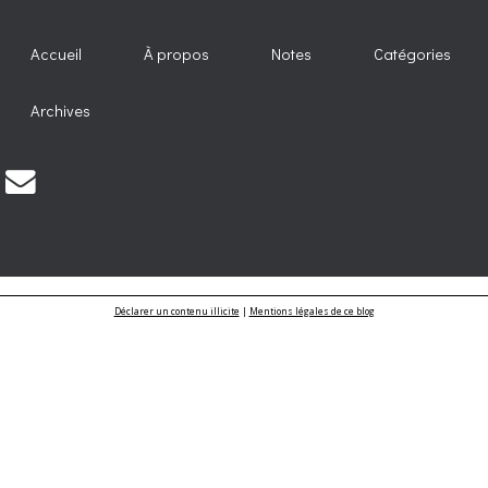
Accueil
À propos
Notes
Catégories
Archives
Déclarer un contenu illicite
|
Mentions légales de ce blog