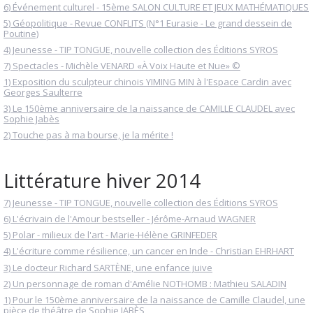
6) Événement culturel - 15ème SALON CULTURE ET JEUX MATHÉMATIQUES
5) Géopolitique - Revue CONFLITS (N°1 Eurasie - Le grand dessein de
Poutine)
4) Jeunesse - TIP TONGUE, nouvelle collection des Éditions SYROS
7) Spectacles - Michèle VENARD «À Voix Haute et Nue» ©
1) Exposition du sculpteur chinois YIMING MIN à l'Espace Cardin avec
Georges Saulterre
3) Le 150ème anniversaire de la naissance de CAMILLE CLAUDEL avec
Sophie Jabès
2) Touche pas à ma bourse, je la mérite !
Littérature hiver 2014
7) Jeunesse - TIP TONGUE, nouvelle collection des Éditions SYROS
6) L'écrivain de l'Amour bestseller - Jérôme-Arnaud WAGNER
5) Polar - milieux de l'art - Marie-Hélène GRINFEDER
4) L'écriture comme résilience, un cancer en Inde - Christian EHRHART
3) Le docteur Richard SARTÈNE, une enfance juive
2) Un personnage de roman d'Amélie NOTHOMB : Mathieu SALADIN
1) Pour le 150ème anniversaire de la naissance de Camille Claudel, une
pièce de théâtre de Sophie JABÈS