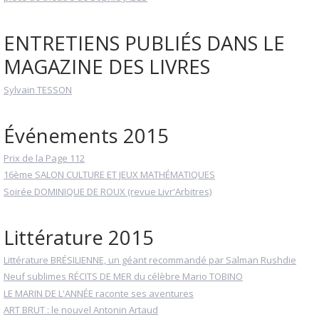
ENTRETIENS PUBLIÉS DANS LE
MAGAZINE DES LIVRES
Sylvain TESSON
Événements 2015
Prix de la Page 112
16ème SALON CULTURE ET JEUX MATHÉMATIQUES
Soirée DOMINIQUE DE ROUX (revue Livr'Arbitres)
Littérature 2015
Littérature BRÉSILIENNE, un géant recommandé par Salman Rushdie
Neuf sublimes RÉCITS DE MER du célèbre Mario TOBINO
LE MARIN DE L'ANNÉE raconte ses aventures
ART BRUT : le nouvel Antonin Artaud