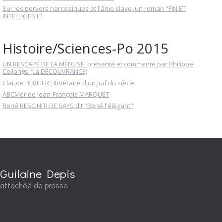
Sur les pervers narcissiques et l'âme slave, un roman "FIN ET
INTELLIGENT"
Histoire/Sciences-Po 2015
UN RESCAPÉ DE LA MÉDUSE, présenté et commenté par Philippe
Collonge (La DÉCOUVRANCE)
Claude BERGER : Itinéraire d'un Juif du siècle
ABCMer de Jean-François MARQUET
René RESCINITI DE SAYS dit "René l'élégant"
Guilaine Depis
attachée de presse