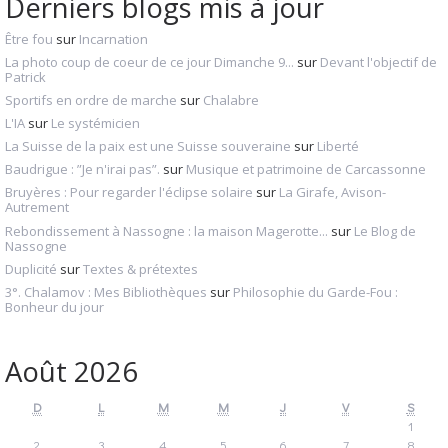
Derniers blogs mis à jour
Être fou
sur
Incarnation
La photo coup de coeur de ce jour Dimanche 9...
sur
Devant l'objectif de
Patrick
Sportifs en ordre de marche
sur
Chalabre
L'IA
sur
Le systémicien
La Suisse de la paix est une Suisse souveraine
sur
Liberté
Baudrigue : ”Je n'irai pas”.
sur
Musique et patrimoine de Carcassonne
Bruyères : Pour regarder l'éclipse solaire
sur
La Girafe, Avison-
Autrement
Rebondissement à Nassogne : la maison Magerotte...
sur
Le Blog de
Nassogne
Duplicité
sur
Textes & prétextes
3°. Chalamov : Mes Bibliothèques
sur
Philosophie du Garde-Fou :
Bonheur du jour
Août 2026
D
L
M
M
J
V
S
1
2
3
4
5
6
7
8