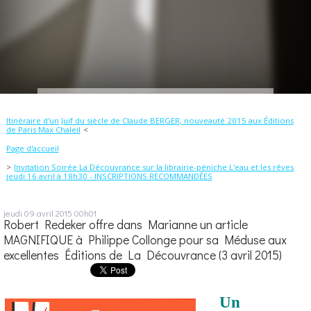
Itinéraire d'un Juif du siècle de Claude BERGER, nouveauté 2015 aux Éditions
de Paris Max Chaleil
Page d'accueil
Invitation Soirée La Découvrance sur la librairie-péniche L'eau et les rêves
jeudi 16 avril à 18h30 - INSCRIPTIONS RECOMMANDÉES
jeudi 09
avril 2015
00h01
Robert Redeker offre dans Marianne un article
MAGNIFIQUE à Philippe Collonge pour sa Méduse aux
excellentes Éditions de La Découvrance (3 avril 2015)
Un