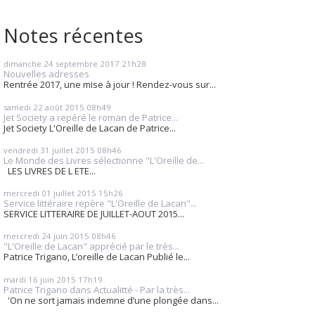
Notes récentes
dimanche 24
septembre 2017
21h28
Nouvelles adresses
Rentrée 2017, une mise à jour ! Rendez-vous sur...
samedi 22
août 2015
08h49
Jet Society a repéré le roman de Patrice...
Jet Society L'Oreille de Lacan de Patrice...
vendredi 31
juillet 2015
08h46
Le Monde des Livres sélectionne "L'Oreille de...
LES LIVRES DE L ETE...
mercredi 01
juillet 2015
15h26
Service littéraire repère "L'Oreille de Lacan"...
SERVICE LITTERAIRE DE JUILLET-AOUT 2015...
mercredi 24
juin 2015
08h46
"L'Oreille de Lacan" apprécié par le très...
Patrice Trigano, L’oreille de Lacan Publié le...
mardi 16
juin 2015
17h19
Patrice Trigano dans Actualitté - Par la très...
'On ne sort jamais indemne d’une plongée dans...