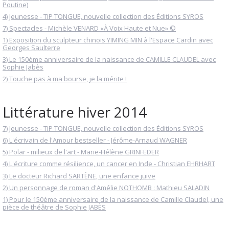
Poutine)
4) Jeunesse - TIP TONGUE, nouvelle collection des Éditions SYROS
7) Spectacles - Michèle VENARD «À Voix Haute et Nue» ©
1) Exposition du sculpteur chinois YIMING MIN à l'Espace Cardin avec
Georges Saulterre
3) Le 150ème anniversaire de la naissance de CAMILLE CLAUDEL avec
Sophie Jabès
2) Touche pas à ma bourse, je la mérite !
Littérature hiver 2014
7) Jeunesse - TIP TONGUE, nouvelle collection des Éditions SYROS
6) L'écrivain de l'Amour bestseller - Jérôme-Arnaud WAGNER
5) Polar - milieux de l'art - Marie-Hélène GRINFEDER
4) L'écriture comme résilience, un cancer en Inde - Christian EHRHART
3) Le docteur Richard SARTÈNE, une enfance juive
2) Un personnage de roman d'Amélie NOTHOMB : Mathieu SALADIN
1) Pour le 150ème anniversaire de la naissance de Camille Claudel, une
pièce de théâtre de Sophie JABÈS