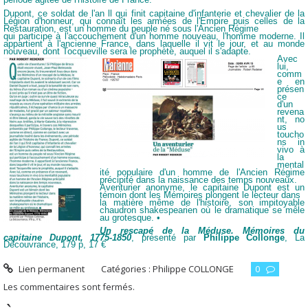
Dupont, ce soldat
de l'an ll qui finit capitaine d'infanterie et chevalier
de la
Légion d'honneur, qui connaît les armées
de l'Empire puis celles de la
Restauration,
est un homme du peuple né sous l'Ancien Régime
qui participe à l'accouchement d'un homme nouveau,
l'homme moderne. Il
appartient à l'ancienne France,
dans laquelle il vit le jour, et au monde
nouveau,
dont Tocqueville sera le prophète, auquel il s'adapte.
Avec
lui,
comm
e en
présen
ce
d'un
revena
nt,
no
us
toucho
ns in
vivo à
la
mental
ité populaire
d'un homme de l'Ancien Régime
précipité
dans la naissance des temps nouveaux.
Aventurier anonyme, le capitaine
Dupont est un
témoin dont les
Mémoires plongent le lecteur dans
la matière même de l'histoire,
son impitoyable
chaudron
shakespearien où le dramatique
se mêle
au grotesque. •
Un rescapé de la Méduse. Mémoires
du
capitaine Dupont, 1775-1850
,
présenté par
Philippe Collonge
,
La
Découvrance, 179 p, 17 €
Lien permanent
Catégories :
Philippe COLLONGE
0
Les commentaires sont fermés.