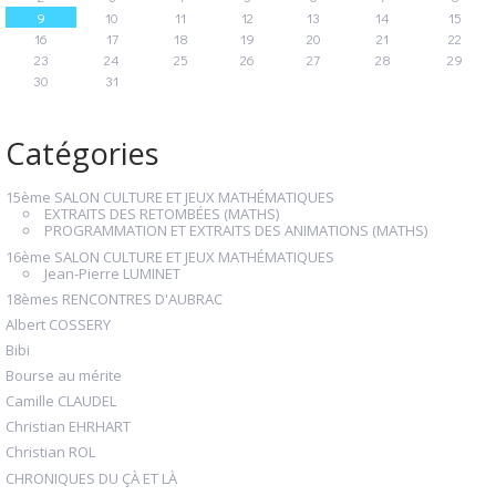
9
10
11
12
13
14
15
16
17
18
19
20
21
22
23
24
25
26
27
28
29
30
31
Catégories
15ème SALON CULTURE ET JEUX MATHÉMATIQUES
EXTRAITS DES RETOMBÉES (MATHS)
PROGRAMMATION ET EXTRAITS DES ANIMATIONS (MATHS)
16ème SALON CULTURE ET JEUX MATHÉMATIQUES
Jean-Pierre LUMINET
18èmes RENCONTRES D'AUBRAC
Albert COSSERY
Bibi
Bourse au mérite
Camille CLAUDEL
Christian EHRHART
Christian ROL
CHRONIQUES DU ÇÀ ET LÀ