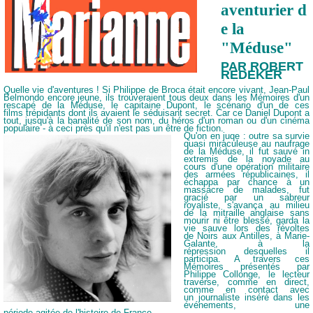
aventurier
d
e la
"Méduse"
PAR ROBERT
REDEKER
Quelle vie d'aventures ! Si Philippe de Broca
était encore vivant, Jean-Paul
Belmondo
encore jeune, ils trouveraient tous deux dans
les Mémoires d'un
rescapé de la Méduse, le
capitaine Dupont, le scénario d'un de ces
films
trépidants dont ils avaient le séduisant secret. Car ce
Daniel Dupont a
tout, jusqu'à la banalité de son nom,
du héros d'un roman ou d'un cinéma
populaire -
à ceci près qu'il n'est pas un être de fiction.
Qu'on en juqe : outre sa survie
quasi miraculeuse au
naufrage
de la Méduse, il fut sauvé in
extremis de la
noyade au
cours d'une opération militaire
des armées
républicaines, il
échappa par chance à un
massacre
de malades, fut
gracié par un sabreur
royaliste,
s'avança au milieu
de la mitraille anglaise sans
mourir
ni être blessé, garda la
vie sauve lors des révoltes
de
Noirs aux Antilles, à Marie-
Galante, à la
répression
desquelles il
participa. A travers ces
Mémoires
présentés par
Philippe Collonge, le lecteur
traverse,
comme en direct,
comme en contact avec
un
journaliste inséré dans les
événements, une
période
agitée de l'histoire de France.