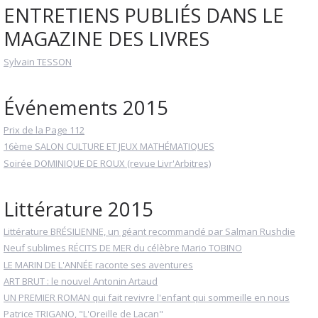
ENTRETIENS PUBLIÉS DANS LE
MAGAZINE DES LIVRES
Sylvain TESSON
Événements 2015
Prix de la Page 112
16ème SALON CULTURE ET JEUX MATHÉMATIQUES
Soirée DOMINIQUE DE ROUX (revue Livr'Arbitres)
Littérature 2015
Littérature BRÉSILIENNE, un géant recommandé par Salman Rushdie
Neuf sublimes RÉCITS DE MER du célèbre Mario TOBINO
LE MARIN DE L'ANNÉE raconte ses aventures
ART BRUT : le nouvel Antonin Artaud
UN PREMIER ROMAN qui fait revivre l'enfant qui sommeille en nous
Patrice TRIGANO, "L'Oreille de Lacan"