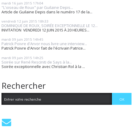
mardi 16
juin 2015
17h04
"L'oiseau de Roux" par Guilaine Depis...
Article de Guilaine Depis dans le numéro 17 de la...
vendredi 12
juin 2015
18h33
DOMINIQUE DE ROUX, SOIRÉE EXCEPTIONNELLE LE 12...
INVITATION VENDREDI 12 JUIN 2015 À 20 HEURES...
mardi 09
juin 2015
14h45
Patrick Poivre d'Arvor nous livre une interview...
Patrick Poivre d'Arvor fait de l'écrivain Patrice...
mardi 09
juin 2015
14h25
Soirée sur René Resciniti de Says à la...
Soirée exceptionnelle avec Christian Rol à la ...
Rechercher