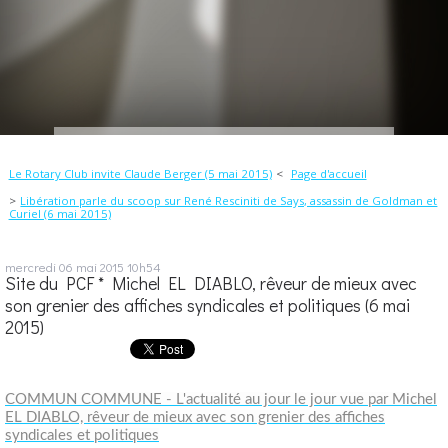
Le Rotary Club invite Claude Berger (5 mai 2015)
Page d'accueil
Libération parle du scoop sur René Resciniti de Says, assassin de Goldman et
Curiel (6 mai 2015)
mercredi 06
mai 2015
10h54
Site du PCF * Michel EL DIABLO, rêveur de mieux avec
son grenier des affiches syndicales et politiques (6 mai
2015)
COMMUN COMMUNE - L'actualité au jour le jour vue par Michel
EL DIABLO, rêveur de mieux avec son grenier des affiches
syndicales et politiques