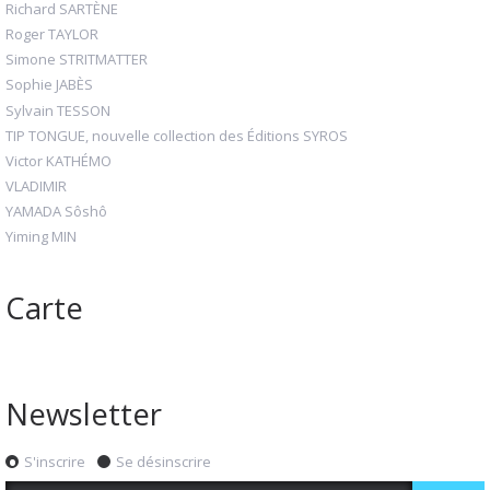
Richard SARTÈNE
Roger TAYLOR
Simone STRITMATTER
Sophie JABÈS
Sylvain TESSON
TIP TONGUE, nouvelle collection des Éditions SYROS
Victor KATHÉMO
VLADIMIR
YAMADA Sôshô
Yiming MIN
Carte
Newsletter
S'inscrire
Se désinscrire