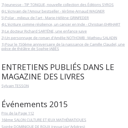
7) Jeunesse - TIP TONGUE, nouvelle collection des Éditions SYROS
6) L'écrivain de l'Amour bestseller - Jérôme-Arnaud WAGNER
5) Polar - milieux de l'art - Marie-Hélène GRINFEDER
4) L'écriture comme résilience, un cancer en Inde - Christian EHRHART
3) Le docteur Richard SARTÈNE, une enfance juive
2) Un personnage de roman d'Amélie NOTHOMB : Mathieu SALADIN
1) Pour le 150ème anniversaire de la naissance de Camille Claudel, une
pièce de théâtre de Sophie JABÈS
ENTRETIENS PUBLIÉS DANS LE
MAGAZINE DES LIVRES
Sylvain TESSON
Événements 2015
Prix de la Page 112
16ème SALON CULTURE ET JEUX MATHÉMATIQUES
Soirée DOMINIQUE DE ROUX (revue Livr'Arbitres)