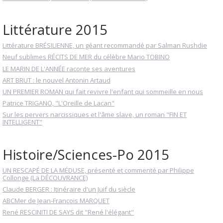
Littérature 2015
Littérature BRÉSILIENNE, un géant recommandé par Salman Rushdie
Neuf sublimes RÉCITS DE MER du célèbre Mario TOBINO
LE MARIN DE L'ANNÉE raconte ses aventures
ART BRUT : le nouvel Antonin Artaud
UN PREMIER ROMAN qui fait revivre l'enfant qui sommeille en nous
Patrice TRIGANO, "L'Oreille de Lacan"
Sur les pervers narcissiques et l'âme slave, un roman "FIN ET
INTELLIGENT"
Histoire/Sciences-Po 2015
UN RESCAPÉ DE LA MÉDUSE, présenté et commenté par Philippe
Collonge (La DÉCOUVRANCE)
Claude BERGER : Itinéraire d'un Juif du siècle
ABCMer de Jean-François MARQUET
René RESCINITI DE SAYS dit "René l'élégant"