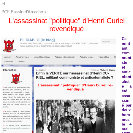
et
PCF Bassin d'Arcachon
L'assassinat "politique" d'Henri Curiel
revendiqué
Ce
milit
ant
com
muni
ste
et
antic
oloni
alist
e a
été
assa
ssin
é par
deux
hom
mes,
le 4
mai