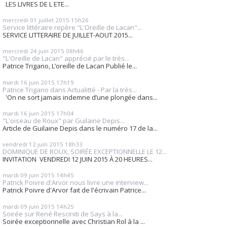
LES LIVRES DE L ETE...
mercredi 01
juillet 2015
15h26
Service littéraire repère "L'Oreille de Lacan"...
SERVICE LITTERAIRE DE JUILLET-AOUT 2015...
mercredi 24
juin 2015
08h46
"L'Oreille de Lacan" apprécié par le très...
Patrice Trigano, L’oreille de Lacan Publié le...
mardi 16
juin 2015
17h19
Patrice Trigano dans Actualitté - Par la très...
'On ne sort jamais indemne d’une plongée dans...
mardi 16
juin 2015
17h04
"L'oiseau de Roux" par Guilaine Depis...
Article de Guilaine Depis dans le numéro 17 de la...
vendredi 12
juin 2015
18h33
DOMINIQUE DE ROUX, SOIRÉE EXCEPTIONNELLE LE 12...
INVITATION VENDREDI 12 JUIN 2015 À 20 HEURES...
mardi 09
juin 2015
14h45
Patrick Poivre d'Arvor nous livre une interview...
Patrick Poivre d'Arvor fait de l'écrivain Patrice...
mardi 09
juin 2015
14h25
Soirée sur René Resciniti de Says à la...
Soirée exceptionnelle avec Christian Rol à la ...