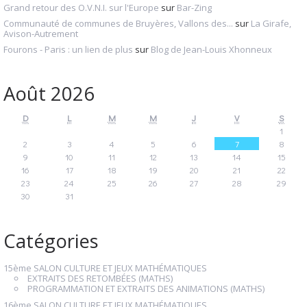
Grand retour des O.V.N.I. sur l'Europe
sur
Bar-Zing
Communauté de communes de Bruyères, Vallons des...
sur
La Girafe,
Avison-Autrement
Fourons - Paris : un lien de plus
sur
Blog de Jean-Louis Xhonneux
Août 2026
D
L
M
M
J
V
S
1
2
3
4
5
6
7
8
9
10
11
12
13
14
15
16
17
18
19
20
21
22
23
24
25
26
27
28
29
30
31
Catégories
15ème SALON CULTURE ET JEUX MATHÉMATIQUES
EXTRAITS DES RETOMBÉES (MATHS)
PROGRAMMATION ET EXTRAITS DES ANIMATIONS (MATHS)
16ème SALON CULTURE ET JEUX MATHÉMATIQUES