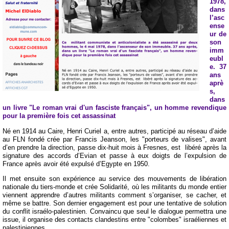
1978,
dans
l’asc
ense
ur de
son
imm
eubl
e. 37
ans
aprè
s,
dans
un livre "Le roman vrai d'un fasciste français", un homme revendique
pour la première fois cet assassinat
Né en 1914 au Caire, Henri Curiel a, entre autres, participé au réseau d’aide
au FLN fondé crée par Francis Jeanson, les "porteurs de valises", avant
d’en prendre la direction, passe dix-huit mois à Fresnes, est libéré après la
signature des accords d’Evian et passe à eux doigts de l’expulsion de
France après avoir été expulsé d’Egypte en 1950.
Il met ensuite son expérience au service des mouvements de libération
nationale du tiers-monde et crée Solidarité, où les militants du monde entier
viennent apprendre d’autres militants comment s’organiser, se cacher, et
même se battre. Son dernier engagement est pour une tentative de solution
du conflit israélo-palestinien. Convaincu que seul le dialogue permettra une
issue, il organise des contacts clandestins entre "colombes" israéliennes et
palestiniennes.