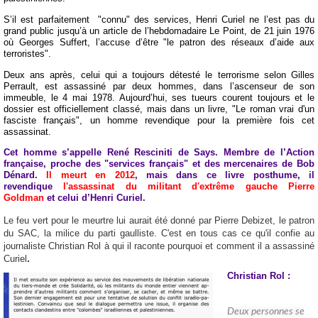
S’il est parfaitement "connu" des services, Henri Curiel ne l’est pas du
grand public jusqu’à un article de l’hebdomadaire Le Point, de 21 juin 1976
où Georges Suffert, l’accuse d’être "le patron des réseaux d’aide aux
terroristes".
Deux ans après, celui qui a toujours détesté le terrorisme selon
Gilles
Perrault
, est assassiné par deux hommes, dans l’ascenseur de son
immeuble, le 4 mai 1978. Aujourd’hui, ses tueurs courent toujours et le
dossier est officiellement classé, mais dans un livre, "Le roman vrai d'un
fasciste français", un homme revendique pour la première fois cet
assassinat.
Cet homme s’appelle René Resciniti de Says. Membre de l’Action
française, proche des "services français" et des mercenaires de Bob
Dénard.
Il meurt en 2012
, mais dans ce livre posthume, il
revendique
l'assassinat du militant d'extrême gauche Pierre
Goldman
et celui d’Henri Curiel.
Le feu vert pour le meurtre lui aurait été donné par Pierre Debizet, le patron
du SAC, la milice du parti gaulliste. C'est en tous cas ce qu'il confie au
journaliste Christian Rol à qui il raconte pourquoi et comment il a assassiné
.
Curiel
Christian Rol :
Deux personnes se