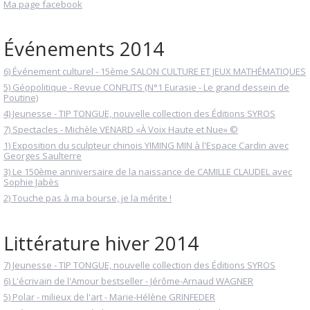
Ma page facebook
Événements 2014
6) Événement culturel - 15ème SALON CULTURE ET JEUX MATHÉMATIQUES
5) Géopolitique - Revue CONFLITS (N°1 Eurasie - Le grand dessein de
Poutine)
4) Jeunesse - TIP TONGUE, nouvelle collection des Éditions SYROS
7) Spectacles - Michèle VENARD «À Voix Haute et Nue» ©
1) Exposition du sculpteur chinois YIMING MIN à l'Espace Cardin avec
Georges Saulterre
3) Le 150ème anniversaire de la naissance de CAMILLE CLAUDEL avec
Sophie Jabès
2) Touche pas à ma bourse, je la mérite !
Littérature hiver 2014
7) Jeunesse - TIP TONGUE, nouvelle collection des Éditions SYROS
6) L'écrivain de l'Amour bestseller - Jérôme-Arnaud WAGNER
5) Polar - milieux de l'art - Marie-Hélène GRINFEDER