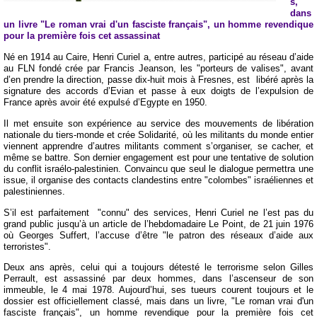
s,
dans
un livre "Le roman vrai d'un fasciste français", un homme revendique
pour la première fois cet assassinat
Né en 1914 au Caire, Henri Curiel a, entre autres, participé au réseau d’aide
au FLN fondé crée par Francis Jeanson, les "porteurs de valises", avant
d’en prendre la direction, passe dix-huit mois à Fresnes, est libéré après la
signature des accords d’Evian et passe à eux doigts de l’expulsion de
France après avoir été expulsé d’Egypte en 1950.
Il met ensuite son expérience au service des mouvements de libération
nationale du tiers-monde et crée Solidarité, où les militants du monde entier
viennent apprendre d’autres militants comment s’organiser, se cacher, et
même se battre. Son dernier engagement est pour une tentative de solution
du conflit israélo-palestinien. Convaincu que seul le dialogue permettra une
issue, il organise des contacts clandestins entre "colombes" israéliennes et
palestiniennes.
S’il est parfaitement "connu" des services, Henri Curiel ne l’est pas du
grand public jusqu’à un article de l’hebdomadaire Le Point, de 21 juin 1976
où Georges Suffert, l’accuse d’être "le patron des réseaux d’aide aux
terroristes".
Deux ans après, celui qui a toujours détesté le terrorisme selon
Gilles
Perrault
, est assassiné par deux hommes, dans l’ascenseur de son
immeuble, le 4 mai 1978. Aujourd’hui, ses tueurs courent toujours et le
dossier est officiellement classé, mais dans un livre, "Le roman vrai d'un
fasciste français", un homme revendique pour la première fois cet