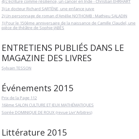
4) L'écriture comme résilience, un cancer en Inde - Christian EHRHART
3) Le docteur Richard SARTÈNE, une enfance juive
2) Un personnage de roman d'Amélie NOTHOMB : Mathieu SALADIN
1) Pour le 150ème anniversaire de la naissance de Camille Claudel, une
pièce de théâtre de Sophie JABÈS
ENTRETIENS PUBLIÉS DANS LE
MAGAZINE DES LIVRES
Sylvain TESSON
Événements 2015
Prix de la Page 112
16ème SALON CULTURE ET JEUX MATHÉMATIQUES
Soirée DOMINIQUE DE ROUX (revue Livr'Arbitres)
Littérature 2015