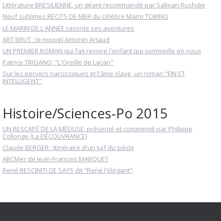
Littérature BRÉSILIENNE, un géant recommandé par Salman Rushdie
Neuf sublimes RÉCITS DE MER du célèbre Mario TOBINO
LE MARIN DE L'ANNÉE raconte ses aventures
ART BRUT : le nouvel Antonin Artaud
UN PREMIER ROMAN qui fait revivre l'enfant qui sommeille en nous
Patrice TRIGANO, "L'Oreille de Lacan"
Sur les pervers narcissiques et l'âme slave, un roman "FIN ET
INTELLIGENT"
Histoire/Sciences-Po 2015
UN RESCAPÉ DE LA MÉDUSE, présenté et commenté par Philippe
Collonge (La DÉCOUVRANCE)
Claude BERGER : Itinéraire d'un Juif du siècle
ABCMer de Jean-François MARQUET
René RESCINITI DE SAYS dit "René l'élégant"