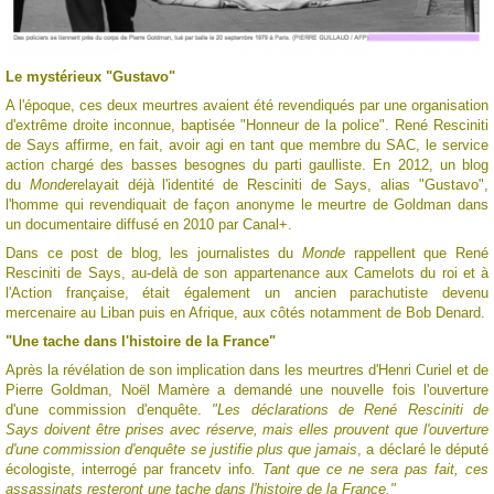
Le mystérieux "Gustavo"
A l'époque, ces deux meurtres avaient été revendiqués par une organisation
d'extrême droite inconnue, baptisée "Honneur de la police". René Resciniti
de Says affirme, en fait, avoir agi en tant que membre du SAC, le service
action chargé des basses besognes du parti gaulliste. En 2012, un blog
du
Monde
relayait déjà l'identité de Resciniti de Says, alias "Gustavo",
l'homme qui revendiquait de façon anonyme le meurtre de Goldman dans
un documentaire diffusé en 2010 par Canal+.
Dans ce post de blog, les journalistes du
Monde
rappellent que René
Resciniti de Says, au-delà de son appartenance aux Camelots du roi et à
l'Action française, était également un ancien parachutiste devenu
mercenaire au Liban puis en Afrique, aux côtés notamment de Bob Denard.
"Une tache dans l'histoire de la France"
Après la révélation de son implication dans les meurtres d'Henri Curiel et de
Pierre Goldman, Noël Mamère a demandé une nouvelle fois l'ouverture
d'une commission d'enquête.
"Les déclarations de René Resciniti de
Says doivent être prises avec réserve, mais elles prouvent que l'ouverture
d'une commission d'enquête se justifie plus que jamais
, a déclaré le député
écologiste, interrogé par francetv info
. Tant que ce ne sera pas fait, ces
assassinats resteront une tache dans l'histoire de la France."