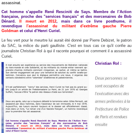
assassinat.
Cet homme s’appelle René Resciniti de Says. Membre de l’Action
française, proche des "services français" et des mercenaires de Bob
Dénard.
Il meurt en 2012
, mais dans ce livre posthume, il
revendique
l'assassinat du militant d'extrême gauche Pierre
Goldman
et celui d’Henri Curiel.
Le feu vert pour le meurtre lui aurait été donné par Pierre Debizet, le patron
du SAC, la milice du parti gaulliste. C'est en tous cas ce qu'il confie au
journaliste Christian Rol à qui il raconte pourquoi et comment il a assassiné
.
Curiel
Christian Rol :
Deux personnes se
sont occupées de
l'exécution avec des
armes prélevées à la
Préfecture de Police
de Paris et rendues
ensuite