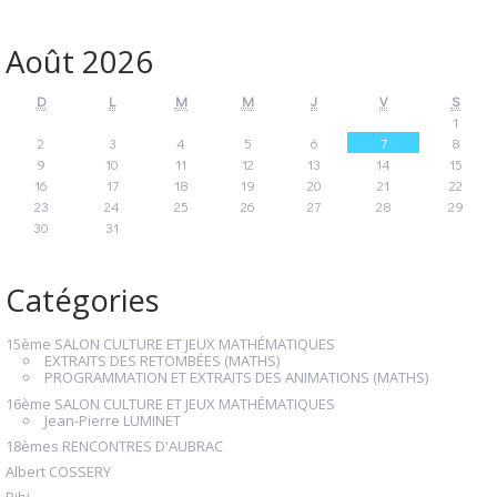
Août 2026
D
L
M
M
J
V
S
1
2
3
4
5
6
7
8
9
10
11
12
13
14
15
16
17
18
19
20
21
22
23
24
25
26
27
28
29
30
31
Catégories
15ème SALON CULTURE ET JEUX MATHÉMATIQUES
EXTRAITS DES RETOMBÉES (MATHS)
PROGRAMMATION ET EXTRAITS DES ANIMATIONS (MATHS)
16ème SALON CULTURE ET JEUX MATHÉMATIQUES
Jean-Pierre LUMINET
18èmes RENCONTRES D'AUBRAC
Albert COSSERY
Bibi