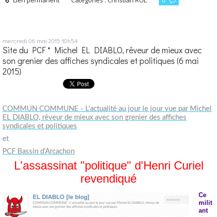
Lien permanent
Catégories :
Christian ROL
0
mercredi 06
mai 2015
10h54
Site du PCF * Michel EL DIABLO, rêveur de mieux avec
son grenier des affiches syndicales et politiques (6 mai
2015)
COMMUN COMMUNE - L'actualité au jour le jour vue par Michel
EL DIABLO, rêveur de mieux avec son grenier des affiches
syndicales et politiques
et
PCF Bassin d'Arcachon
L'assassinat "politique" d'Henri Curiel
revendiqué
Ce
milit
ant