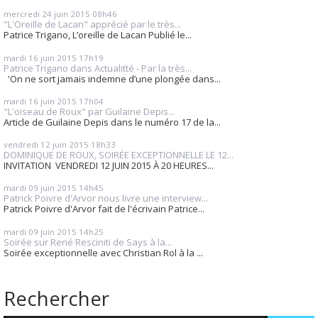
mercredi 24
juin 2015
08h46
"L'Oreille de Lacan" apprécié par le très...
Patrice Trigano, L’oreille de Lacan Publié le...
mardi 16
juin 2015
17h19
Patrice Trigano dans Actualitté - Par la très...
'On ne sort jamais indemne d’une plongée dans...
mardi 16
juin 2015
17h04
"L'oiseau de Roux" par Guilaine Depis...
Article de Guilaine Depis dans le numéro 17 de la...
vendredi 12
juin 2015
18h33
DOMINIQUE DE ROUX, SOIRÉE EXCEPTIONNELLE LE 12...
INVITATION VENDREDI 12 JUIN 2015 À 20 HEURES...
mardi 09
juin 2015
14h45
Patrick Poivre d'Arvor nous livre une interview...
Patrick Poivre d'Arvor fait de l'écrivain Patrice...
mardi 09
juin 2015
14h25
Soirée sur René Resciniti de Says à la...
Soirée exceptionnelle avec Christian Rol à la ...
Rechercher