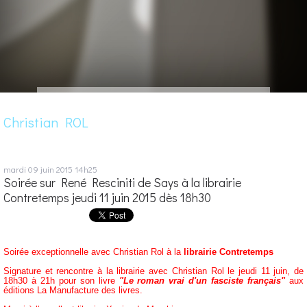
Christian ROL
mardi 09
juin 2015
14h25
Soirée sur René Resciniti de Says à la librairie
Contretemps jeudi 11 juin 2015 dès 18h30
Soirée exceptionnelle avec Christian Rol à la
librairie Contretemps
Signature et rencontre à la librairie avec Christian Rol le jeudi 11 juin, de
18h30 à 21h pour son livre
"Le roman vrai d'un fasciste français"
aux
éditions La Manufacture des livres.