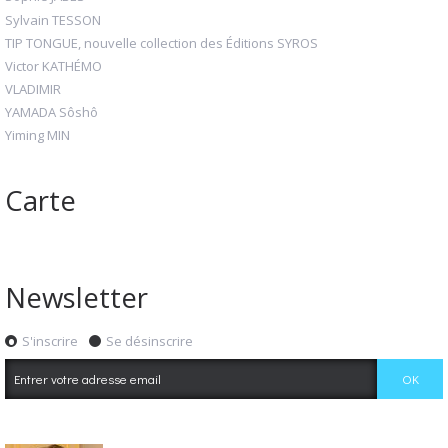
Sylvain TESSON
TIP TONGUE, nouvelle collection des Éditions SYROS
Victor KATHÉMO
VLADIMIR
YAMADA Sôshô
Yiming MIN
Carte
Newsletter
S'inscrire
Se désinscrire