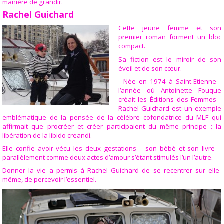
manière de grandir.
Rachel Guichard
Cette jeune femme et son
premier roman forment un bloc
compact.
Sa fiction est le miroir de son
éveil et de son cœur.
- Née en 1974 à Saint-Etienne -
l’année où Antoinette Fouque
créait les Éditions des Femmes -
Rachel Guichard est un exemple
emblématique de la pensée de la célèbre cofondatrice du MLF qui
affirmait que procréer et créer participaient du même principe : la
libération de la libido creandi.
Elle confie avoir vécu les deux gestations – son bébé et son livre –
parallèlement comme deux actes d’amour s’étant stimulés l’un l’autre.
Donner la vie a permis à Rachel Guichard de se recentrer sur elle-
même, de percevoir l’essentiel.