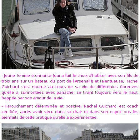
- Jeune femme étonnante (qui a fait le choix d'habiter avec son fils de
trois ans sur un bateau du port de l'Arsenal !) et talentueuse, Rachel
Guichard s’est nourrie au cours de sa vie de différentes épreuves
qu’elle a surmontées avec panache, se tirant toujours vers le haut,
happée par son amour de la vie.
- Farouchement déterminée et positive, Rachel Guichard est coach
certifiée, après avoir vécu dans sa chair et dans son esprit tous les
bienfaits de cette pratique qu’elle a expérimentée.