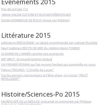
Événements 2015
Prix de la Page 112
16ème SALON CULTURE ET JEUX MATHÉMATIQUES
Soirée DOMINIQUE DE ROUX (revue Livr'Arbitres)
Littérature 2015
Littérature BRÉSILIENNE, un géant recommandé par Salman Rushdie
Neuf sublimes RÉCITS DE MER du célèbre Mario TOBINO
LE MARIN DE L'ANNÉE raconte ses aventures
ART BRUT : le nouvel Antonin Artaud
UN PREMIER ROMAN qui fait revivre l'enfant qui sommeille en nous
Patrice TRIGANO, "L'Oreille de Lacan"
Sur les pervers narcissiques et l'âme slave, un roman "FIN ET
INTELLIGENT"
Histoire/Sciences-Po 2015
UN RESCAPÉ DE LA MÉDUSE, présenté et commenté par Philippe
Collonge (La DÉCOUVRANCE)