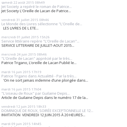
samedi 22
août 2015
08h49
Jet Society a repéré le roman de Patrice...
Jet Society L'Oreille de Lacan de Patrice...
vendredi 31
juillet 2015
08h46
Le Monde des Livres sélectionne "L'Oreille de...
LES LIVRES DE L ETE...
mercredi 01
juillet 2015
15h26
Service littéraire repère "L'Oreille de Lacan"...
SERVICE LITTERAIRE DE JUILLET-AOUT 2015...
mercredi 24
juin 2015
08h46
"L'Oreille de Lacan" apprécié par le très...
Patrice Trigano, L’oreille de Lacan Publié le...
mardi 16
juin 2015
17h19
Patrice Trigano dans Actualitté - Par la très...
'On ne sort jamais indemne d’une plongée dans...
mardi 16
juin 2015
17h04
"L'oiseau de Roux" par Guilaine Depis...
Article de Guilaine Depis dans le numéro 17 de la...
vendredi 12
juin 2015
18h33
DOMINIQUE DE ROUX, SOIRÉE EXCEPTIONNELLE LE 12...
INVITATION VENDREDI 12 JUIN 2015 À 20 HEURES...
mardi 09
juin 2015
14h45