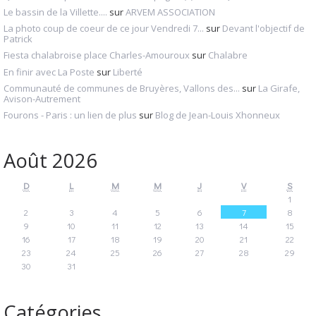
Le bassin de la Villette....
sur
ARVEM ASSOCIATION
La photo coup de coeur de ce jour Vendredi 7...
sur
Devant l'objectif de
Patrick
Fiesta chalabroise place Charles-Amouroux
sur
Chalabre
En finir avec La Poste
sur
Liberté
Communauté de communes de Bruyères, Vallons des...
sur
La Girafe,
Avison-Autrement
Fourons - Paris : un lien de plus
sur
Blog de Jean-Louis Xhonneux
Août 2026
D
L
M
M
J
V
S
1
2
3
4
5
6
7
8
9
10
11
12
13
14
15
16
17
18
19
20
21
22
23
24
25
26
27
28
29
30
31
Catégories