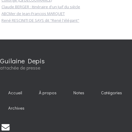
Claude BERGER : Itinéraire d'un Juif du siècle
ABCMer de Jean-François MARQUET
René RESCINITI DE SAYS dit "René l'élégant"
Guilaine Depis
attachée de presse
Accueil
À propos
Notes
Catégories
Archives