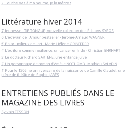
2) Touche pas à ma bourse, je la mérite !
Littérature hiver 2014
7) Jeunesse - TIP TONGUE, nouvelle collection des Éditions SYROS
6) L'écrivain de l'Amour bestseller - Jérôme-Arnaud WAGNER
5) Polar - milieux de l'art - Marie-Hélène GRINFEDER
4) L'écriture comme résilience, un cancer en Inde - Christian EHRHART
3) Le docteur Richard SARTÈNE, une enfance juive
2) Un personnage de roman d'Amélie NOTHOMB : Mathieu SALADIN
1) Pour le 150ème anniversaire de la naissance de Camille Claudel, une
pièce de théâtre de Sophie JABÈS
ENTRETIENS PUBLIÉS DANS LE
MAGAZINE DES LIVRES
Sylvain TESSON