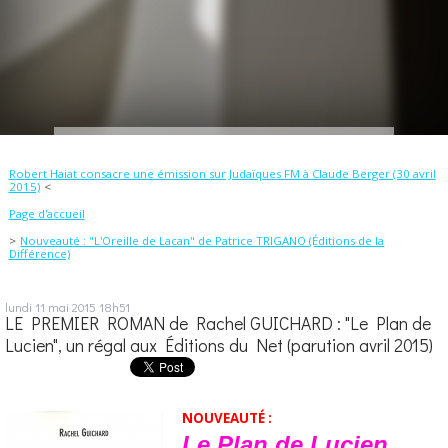
Robert Haiat consacre une émission sur Judaïques FM à Claude Berger (30 avril
2015)
Page d'accueil
Nouveauté : "L'Oreille de Lacan" de Patrice TRIGANO (Éditions de la
Différence)
lundi 11
mai 2015
18h51
LE PREMIER ROMAN de Rachel GUICHARD : "Le Plan de
Lucien", un régal aux Éditions du Net (parution avril 2015)
NOUVEAUTÉ :
Le Plan de Lucien