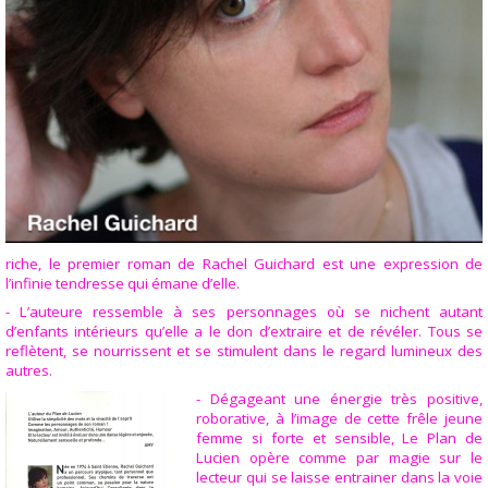
riche, le premier roman de Rachel Guichard est une expression de
l’infinie tendresse qui émane d’elle.
- L’auteure ressemble à ses personnages où se nichent autant
d’enfants intérieurs qu’elle a le don d’extraire et de révéler. Tous se
reflètent, se nourrissent et se stimulent dans le regard lumineux des
autres.
- Dégageant une énergie très positive,
roborative, à l’image de cette frêle jeune
femme si forte et sensible, Le Plan de
Lucien opère comme par magie sur le
lecteur qui se laisse entrainer dans la voie