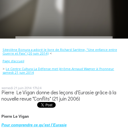
Ségolène Bonura a adoré le livre de Richard Sartène, "Une enfance entre
Guerre et Paix" (20 juin 2014)
Page d'accueil
Le Centre Cultura La Défense met Jérôme-Arnaud Wagner à l'honneur
samedi 21 juin 2014
samedi 21
juin 2014
17h24
Pierre Le Vigan donne des leçons d'Eurasie grâce à la
nouvelle revue "Conflits" (21 juin 2006)
Pierre Le Vigan
Pour comprendre ce qu’est l’Eurasie