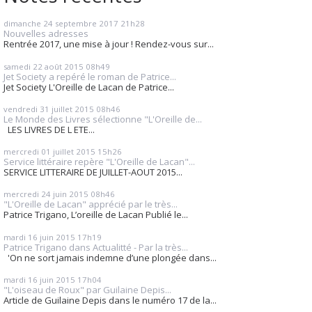
dimanche 24
septembre 2017
21h28
Nouvelles adresses
Rentrée 2017, une mise à jour ! Rendez-vous sur...
samedi 22
août 2015
08h49
Jet Society a repéré le roman de Patrice...
Jet Society L'Oreille de Lacan de Patrice...
vendredi 31
juillet 2015
08h46
Le Monde des Livres sélectionne "L'Oreille de...
LES LIVRES DE L ETE...
mercredi 01
juillet 2015
15h26
Service littéraire repère "L'Oreille de Lacan"...
SERVICE LITTERAIRE DE JUILLET-AOUT 2015...
mercredi 24
juin 2015
08h46
"L'Oreille de Lacan" apprécié par le très...
Patrice Trigano, L’oreille de Lacan Publié le...
mardi 16
juin 2015
17h19
Patrice Trigano dans Actualitté - Par la très...
'On ne sort jamais indemne d’une plongée dans...
mardi 16
juin 2015
17h04
"L'oiseau de Roux" par Guilaine Depis...
Article de Guilaine Depis dans le numéro 17 de la...