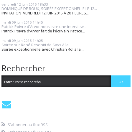
vendredi 12
juin 2015
18h33
DOMINIQUE DE ROUX, SOIRÉE EXCEPTIONNELLE LE 12...
INVITATION VENDREDI 12 JUIN 2015 À 20 HEURES...
mardi 09
juin 2015
14h45
Patrick Poivre d'Arvor nous livre une interview...
Patrick Poivre d'Arvor fait de l'écrivain Patrice...
mardi 09
juin 2015
14h25
Soirée sur René Resciniti de Says à la...
Soirée exceptionnelle avec Christian Rol à la ...
Rechercher
S'abonner au flux RSS
S'abonner au flux ATOM