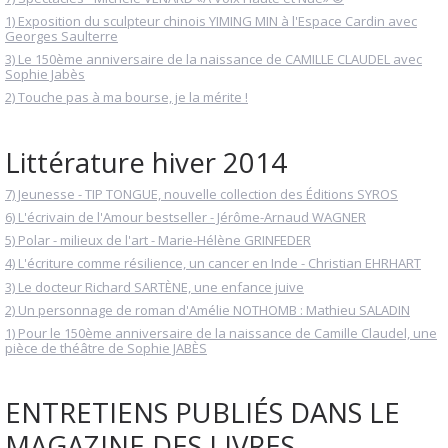
1) Exposition du sculpteur chinois YIMING MIN à l'Espace Cardin avec
Georges Saulterre
3) Le 150ème anniversaire de la naissance de CAMILLE CLAUDEL avec
Sophie Jabès
2) Touche pas à ma bourse, je la mérite !
Littérature hiver 2014
7) Jeunesse - TIP TONGUE, nouvelle collection des Éditions SYROS
6) L'écrivain de l'Amour bestseller - Jérôme-Arnaud WAGNER
5) Polar - milieux de l'art - Marie-Hélène GRINFEDER
4) L'écriture comme résilience, un cancer en Inde - Christian EHRHART
3) Le docteur Richard SARTÈNE, une enfance juive
2) Un personnage de roman d'Amélie NOTHOMB : Mathieu SALADIN
1) Pour le 150ème anniversaire de la naissance de Camille Claudel, une
pièce de théâtre de Sophie JABÈS
ENTRETIENS PUBLIÉS DANS LE
MAGAZINE DES LIVRES