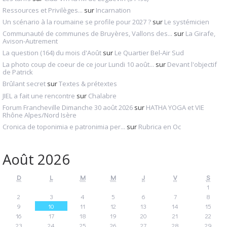
Ressources et Privilèges...
sur
Incarnation
Un scénario à la roumaine se profile pour 2027 ?
sur
Le systémicien
Communauté de communes de Bruyères, Vallons des...
sur
La Girafe,
Avison-Autrement
La question (164) du mois d'Août
sur
Le Quartier Bel-Air Sud
La photo coup de coeur de ce jour Lundi 10 août...
sur
Devant l'objectif
de Patrick
Brûlant secret
sur
Textes & prétextes
JIEL a fait une rencontre
sur
Chalabre
Forum Francheville Dimanche 30 août 2026
sur
HATHA YOGA et VIE
Rhône Alpes/Nord Isère
Cronica de toponimia e patronimia per...
sur
Rubrica en Oc
Août 2026
D
L
M
M
J
V
S
1
2
3
4
5
6
7
8
9
10
11
12
13
14
15
16
17
18
19
20
21
22
23
24
25
26
27
28
29