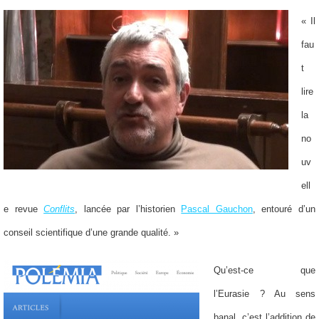
« Il
fau
t
lire
la
no
uv
ell
e revue
Conflits
, lancée par l’historien
Pascal Gauchon
, entouré d’un
conseil scientifique d’une grande qualité. »
Qu’est-ce que
l’Eurasie ? Au sens
banal, c’est l’addition de