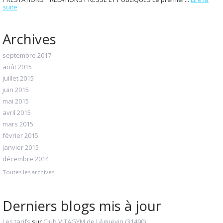
suite
Archives
septembre 2017
août 2015
juillet 2015
juin 2015
mai 2015
avril 2015
mars 2015
février 2015
janvier 2015
décembre 2014
Toutes les archives
Derniers blogs mis à jour
Les tarifs
sur
Club VITAGYM de Léguevin (31490)