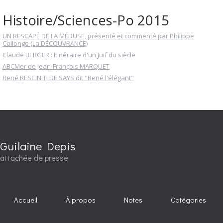
Histoire/Sciences-Po 2015
UN RESCAPÉ DE LA MÉDUSE, présenté et commenté par Philippe
Collonge (La DÉCOUVRANCE)
Claude BERGER : Itinéraire d'un Juif du siècle
ABCMer de Jean-François MARQUET
René RESCINITI DE SAYS dit "René l'élégant"
Guilaine Depis
attachée de presse
Accueil
À propos
Notes
Catégories