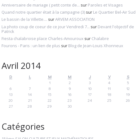
Anniversaire de mariage ( petit conte de...
sur
Paroles et Visages
Quand notre quartier était à la campagne (3)
sur
Le Quartier Bel-Air Sud
Le bassin de la Villette....
sur
ARVEM ASSOCIATION
La photo coup de coeur de ce jour Vendredi 7...
sur
Devant l'objectif de
Patrick
Fiesta chalabroise place Charles-Amouroux
sur
Chalabre
Fourons - Paris : un lien de plus
sur
Blog de Jean-Louis Xhonneux
Avril 2014
D
L
M
M
J
V
S
1
2
3
4
5
6
7
8
9
10
11
12
13
14
15
16
17
18
19
20
21
22
23
24
25
26
27
28
29
30
Catégories
15ème SALON CULTURE ET JEUX MATHÉMATIQUES