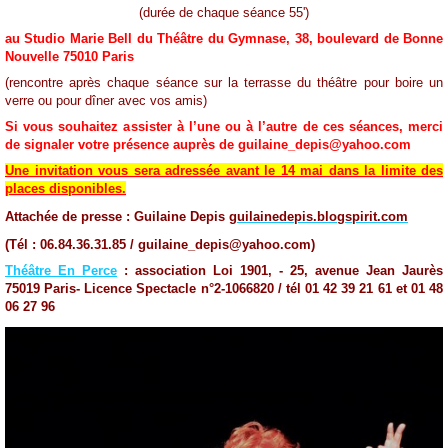
(durée de chaque séance 55')
au Studio Marie Bell du Théâtre du Gymnase,
38, boulevard de Bonne
Nouvelle 75010 Paris
(rencontre après chaque séance sur la terrasse du théâtre pour boire un
verre ou pour dîner avec vos amis)
Si vous souhaitez assister à l’une ou à l’autre de ces séances, merci
de signaler votre présence auprès de guilaine_depis@yahoo.com
Une invitation vous sera adressée avant le 14 mai dans la limite des
places disponibles.
Attachée de presse : Guilaine Depis
guilainedepis.blogspirit.com
(Tél : 06.84.36.31.85 /
guilaine_depis@yahoo.com)
Théâtre En Perce
: association Loi 1901, - 25, avenue Jean Jaurès
75019 Paris- Licence Spectacle n°2-1066820 /
tél 01 42 39 21 61 et 01 48
06 27 96