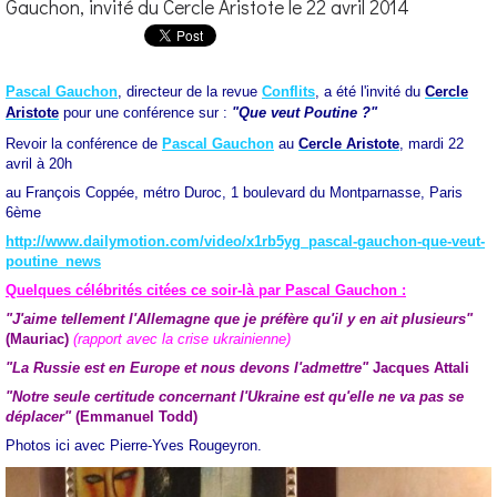
Gauchon, invité du Cercle Aristote le 22 avril 2014
Pascal Gauchon
, directeur de la revue
Conflits
, a été l'invité du
Cercle
Aristote
pour une conférence sur :
"Que veut Poutine ?"
Revoir la conférence de
Pascal Gauchon
au
Cercle Aristote
, mardi 22
avril à 20h
au François Coppée, métro Duroc, 1 boulevard du Montparnasse, Paris
6ème
http://www.dailymotion.com/video/x1rb5yg_pascal-gauchon-que-veut-
poutine_news
Quelques célébrités citées ce soir-là par Pascal Gauchon :
"J'aime tellement l'Allemagne que je préfère qu'il y en ait plusieurs"
(Mauriac)
(rapport avec la crise ukrainienne)
"La Russie est en Europe et nous devons l'admettre"
Jacques Attali
"Notre seule certitude concernant l'Ukraine est qu'elle ne va pas se
déplacer"
(Emmanuel Todd)
Photos ici avec Pierre-Yves Rougeyron.