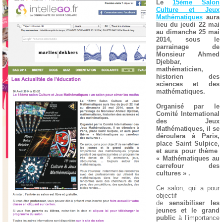
Le
15
ème
Salon
Culture et Jeux
Mathématiques
aura
lieu du jeudi 22 mai
au dimanche 25 mai
2014, sous le
parrainage de
Monsieur Ahmed
Djebbar,
mathématicien,
historien des
sciences et des
mathématiques.
Organisé par le
Comité International
des Jeux
Mathématiques, il se
déroulera à Paris,
place Saint Sulpice,
et aura pour thème
« Mathématiques au
carrefour des
cultures » .
Ce salon, qui a pour
objectif
de
sensibiliser les
jeunes et le grand
public
à l’importance