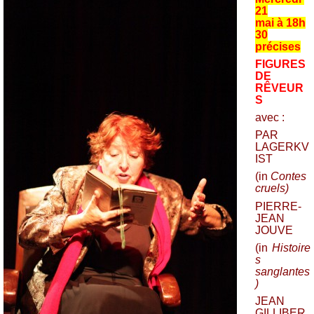
21
mai
à
18h
30
précises
FIGURES
DE
RÊVEUR
S
avec
:
PAR
LAGERKV
IST
(in
Contes
cruels
)
PIERRE-
JEAN
JOUVE
(in
Histoire
s
sanglantes
)
JEAN
GILLIBER