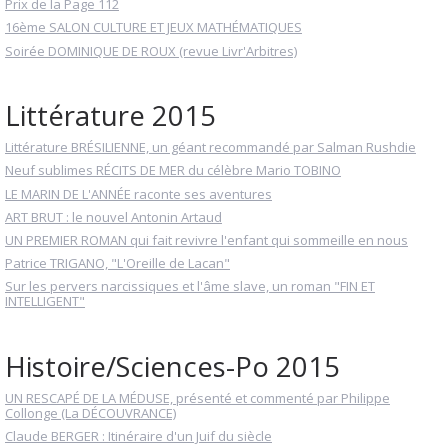
Prix de la Page 112
16ème SALON CULTURE ET JEUX MATHÉMATIQUES
Soirée DOMINIQUE DE ROUX (revue Livr'Arbitres)
Littérature 2015
Littérature BRÉSILIENNE, un géant recommandé par Salman Rushdie
Neuf sublimes RÉCITS DE MER du célèbre Mario TOBINO
LE MARIN DE L'ANNÉE raconte ses aventures
ART BRUT : le nouvel Antonin Artaud
UN PREMIER ROMAN qui fait revivre l'enfant qui sommeille en nous
Patrice TRIGANO, "L'Oreille de Lacan"
Sur les pervers narcissiques et l'âme slave, un roman "FIN ET
INTELLIGENT"
Histoire/Sciences-Po 2015
UN RESCAPÉ DE LA MÉDUSE, présenté et commenté par Philippe
Collonge (La DÉCOUVRANCE)
Claude BERGER : Itinéraire d'un Juif du siècle