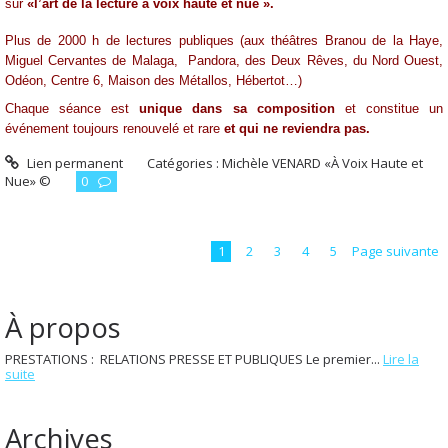
sur
«l’art de la lecture à voix haute et nue ».
Plus de 2000 h de lectures publiques (aux théâtres Branou de la Haye,
Miguel Cervantes de Malaga,
Pandora, des Deux Rêves, du Nord Ouest,
Odéon, Centre 6, Maison des Métallos, Hébertot…)
Chaque séance est
unique dans sa composition
et constitue un
événement toujours renouvelé et rare
et qui ne reviendra pas.
Lien permanent
Catégories :
Michèle VENARD «À Voix Haute et
Nue» ©
0
1
2
3
4
5
Page suivante
À propos
PRESTATIONS : RELATIONS PRESSE ET PUBLIQUES Le premier...
Lire la
suite
Archives