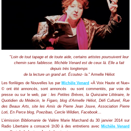
"
Loin de tout tapage et de toute aide,
certains artistes poursuivent leur
chemin sans faiblesse.
Michèle Venard est de ceux là.
Elle a fait
depuis très longtemps
de la lecture un grand art. Écoutez- la
." Armelle Héliot
Les florilèges de Nouvelles lus par
Michèle Venard
«À Voix Haute et Nue»
© ont été annoncés, sont annoncés
ou sont commentés, par voie de
presse ou sur le web, par :
les Petites Brèves, la Quinzaine Littéraire, le
Quotidien du Médecin, le Figaro, blog d’Armelle Héliot, Défi Culturel, Rue
des Beaux Arts, site les Amis de Pierre Jean Jouve, Association Pierre
Loti, En Perce blog, Poezibao, Cercle Wildien, Facebook…
L’émission
Bibliomanie
de Valère Marie Marchand du 30 janvier 2014 sur
Radio Libertaire a consacré 1h30 à des entretiens avec
Michèle Venard