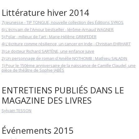
Littérature hiver 2014
7) Jeunesse - TIP TONGUE, nouvelle collection des Éditions SYROS
6) L'écrivain de l'Amour bestseller - Jérôme-Arnaud WAGNER
5) Polar - milieux de l'art - Marie-Hélène GRINFEDER
4) L'écriture comme résilience, un cancer en Inde - Christian EHRHART
3) Le docteur Richard SARTÈNE, une enfance juive
2) Un personnage de roman d'Amélie NOTHOMB : Mathieu SALADIN
1) Pour le 150ème anniversaire de la naissance de Camille Claudel, une
pièce de théâtre de Sophie JABÈS
ENTRETIENS PUBLIÉS DANS LE
MAGAZINE DES LIVRES
Sylvain TESSON
Événements 2015