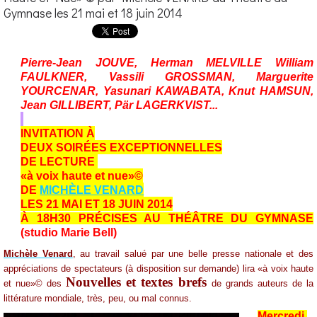
Gymnase les 21 mai et 18 juin 2014
Pierre-Jean JOUVE, Herman MELVILLE William
FAULKNER, Vassili GROSSMAN, Marguerite
YOURCENAR, Yasunari KAWABATA, Knut HAMSUN,
Jean GILLIBERT, Pär LAGERKVIST...
INVITATION À
DEUX SOIRÉES EXCEPTIONNELLES
DE LECTURE
«à voix haute et nue»©
DE
MICHÈLE VENARD
LES 21 MAI ET 18 JUIN 2014
À 18H30 PRÉCISES AU THÉÂTRE DU GYMNASE
(studio Marie Bell)
Michèle Venard
, au travail salué par une belle presse nationale et des
appréciations de spectateurs (à disposition sur demande) lira «à voix haute
Nouvelles et textes brefs
et nue»© des
de grands auteurs de la
littérature mondiale, très, peu, ou mal connus.
Mercredi