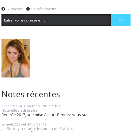
S'inscrire
Se désinscrire
Notes récentes
dimanche 24
septembre 2017
21h28
Nouvelles adresses
Rentrée 2017, une mise à jour ! Rendez-vous sur...
samedi 22
août 2015
08h49
Jet Society a repéré le roman de Patrice...