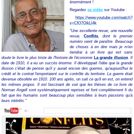
énormément !
Regardez
sa vidéo
sur Youtube :
https://www.youtube.com/watch?
v=CfO7OikLI4k
"Une excellente revue, une nouvelle
revue,
Conflits
, dont le premier
numéro vient de paraître. Beaucoup
de choses à en dire mais je m'en
tiendrai à un livre qui est sans
doute le livre le plus triste de l'histoire de l'économie
La grande illusion
. Il
date de 1910, il a eu un succès énorme.
Il développait l'idée que la grande
illusion c'était de penser qu'il y aurait encore des guerres, qu'aujourd'hui le
crédit et le contrat l'emportaient sur le contrôle du territoire. La guerre était
devenue obsolète en 1910.
100 ans après, on sait ce qu'il en est, on entend
les mêmes propos.
Il est fascinant de voir que les thèses de ce livre de
Norman Angell sont systématiquement reprises et font complètement fi du
fait que les humains sont beaucoup plus sensibles à leurs passions qu'à
leurs intérêts."