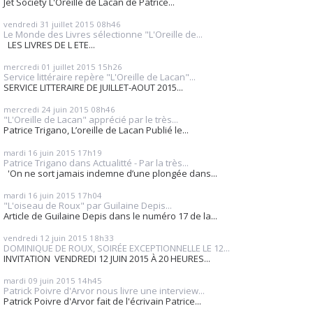
Jet Society L'Oreille de Lacan de Patrice...
vendredi 31
juillet 2015
08h46
Le Monde des Livres sélectionne "L'Oreille de...
LES LIVRES DE L ETE...
mercredi 01
juillet 2015
15h26
Service littéraire repère "L'Oreille de Lacan"...
SERVICE LITTERAIRE DE JUILLET-AOUT 2015...
mercredi 24
juin 2015
08h46
"L'Oreille de Lacan" apprécié par le très...
Patrice Trigano, L’oreille de Lacan Publié le...
mardi 16
juin 2015
17h19
Patrice Trigano dans Actualitté - Par la très...
'On ne sort jamais indemne d’une plongée dans...
mardi 16
juin 2015
17h04
"L'oiseau de Roux" par Guilaine Depis...
Article de Guilaine Depis dans le numéro 17 de la...
vendredi 12
juin 2015
18h33
DOMINIQUE DE ROUX, SOIRÉE EXCEPTIONNELLE LE 12...
INVITATION VENDREDI 12 JUIN 2015 À 20 HEURES...
mardi 09
juin 2015
14h45
Patrick Poivre d'Arvor nous livre une interview...
Patrick Poivre d'Arvor fait de l'écrivain Patrice...