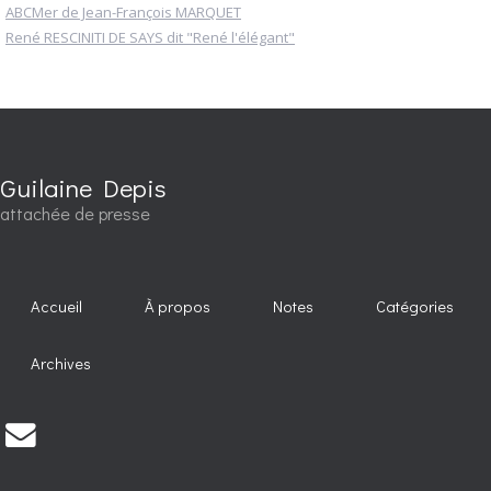
ABCMer de Jean-François MARQUET
René RESCINITI DE SAYS dit "René l'élégant"
Guilaine Depis
attachée de presse
Accueil
À propos
Notes
Catégories
Archives